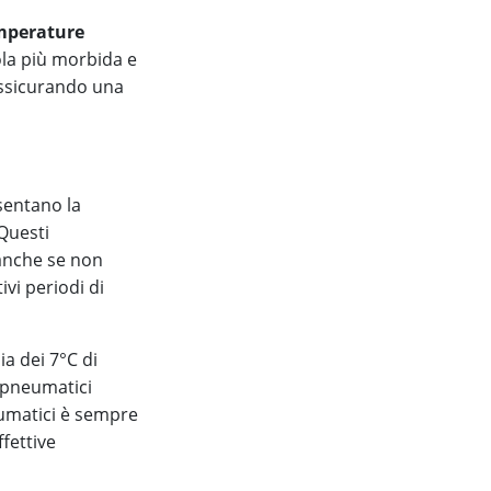
mperature
ola più morbida e
 assicurando una
entano la
Questi
 anche se non
ivi periodi di
ia dei 7°C di
i pneumatici
eumatici è sempre
fettive