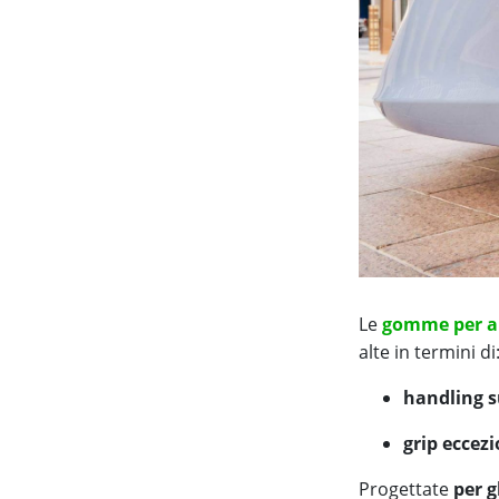
Le
gomme per au
alte in termini di
handling s
grip eccez
Progettate
per g