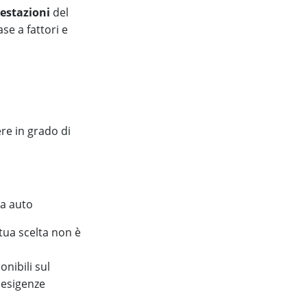
prestazioni
del
se a fattori e
re in grado di
la auto
tua scelta non è
nibili sul
e esigenze