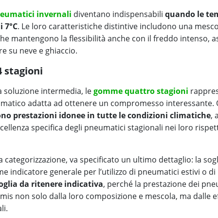
eumatici invernali
diventano indispensabili
quando le te
i 7°C
. Le loro caratteristiche distintive includono una mesc
 che mantengono la flessibilità anche con il freddo intenso,
re su neve e ghiaccio.
 stagioni
a soluzione intermedia, le
gomme quattro stagioni
rappres
eumatico adatta ad ottenere un compromesso interessante. 
ono prestazioni idonee in tutte le condizioni climatiche
,
ellenza specifica degli pneumatici stagionali nei loro rispett
 categorizzazione, va specificato un ultimo dettaglio: la sogl
 indicatore generale per l’utilizzo di pneumatici estivi o d
oglia da ritenere indicativa
, perché la prestazione dei pn
rimis non solo dalla loro composizione e mescola, ma dalle ef
li.