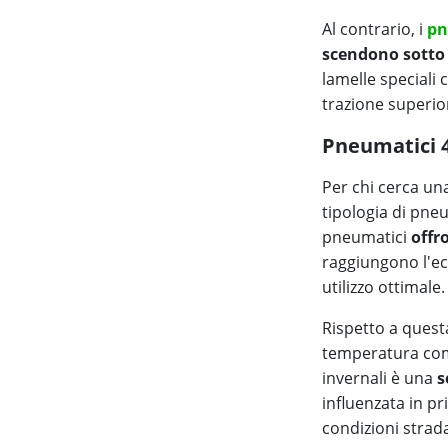
Al contrario, i
pn
scendono sotto 
lamelle speciali
trazione superio
Pneumatici 4
Per chi cerca un
tipologia di pn
pneumatici
offr
raggiungono l'ecc
utilizzo ottimale.
Rispetto a questa
temperatura come
invernali è una
s
influenzata in p
condizioni strada