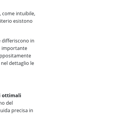
, come intuibile,
riterio esistono
e differiscono in
ra importante
 appositamente
nel dettaglio le
 ottimali
gno del
uida precisa in