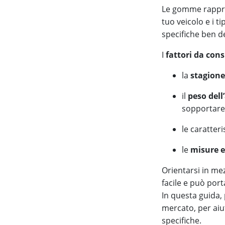
Le gomme rappr
tuo veicolo e i t
specifiche ben de
I
fattori da con
la
stagione
il
peso dell
sopportare
le caratteri
le
misure e
Orientarsi in me
facile e può port
In questa guida,
mercato, per aiut
specifiche.