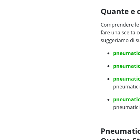
Quante e q
Comprendere le c
fare una scelta 
suggeriamo di su
pneumatici
pneumatici
pneumatici
pneumatici 
pneumatici
pneumatici
Pneumatici