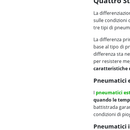
Quattro St
La differenziazio
sulle condizioni 
tre tipi di pneuma
La differenza pri
base al tipo di p
differenza sta ne
per resistere meg
caratteristiche d
Pneumatici e
I
pneumatici est
quando le temp
battistrada gara
condizioni di pio
Pneumatici i