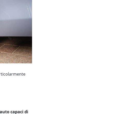
rticolarmente
auto capaci di