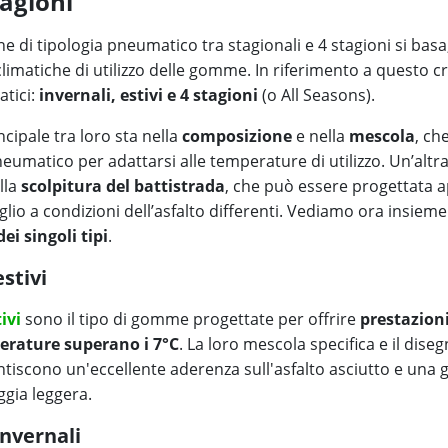
agioni
ne di tipologia pneumatico tra stagionali e 4 stagioni si basa
climatiche di utilizzo delle gomme. In riferimento a questo c
tici:
invernali, estivi e 4 stagioni
(o All Seasons).
ncipale tra loro sta nella
composizione
e nella
mescola
, ch
neumatico per adattarsi alle temperature di utilizzo. Un’alt
lla
scolpitura del battistrada
, che può essere progettata
lio a condizioni dell’asfalto differenti. Vediamo ora insieme 
ei singoli tipi
.
stivi
ivi
sono il tipo di gomme progettate per offrire
prestazioni
erature superano i 7°C
. La loro mescola specifica e il dise
ntiscono un'eccellente aderenza sull'asfalto asciutto e una g
ggia leggera.
nvernali