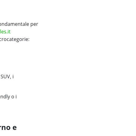
ondamentale per
les.it
crocategorie:
SUV, i
ndly o i
rno e