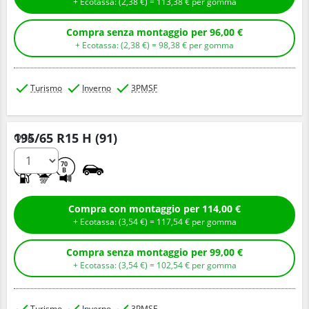
+ Ecotassa: (
2,
38
€
) =
113,
38
€
per gomma
Compra senza montaggio per 96,00 €
+ Ecotassa: (
2,
38
€
) =
98,
38
€
per gomma
Turismo
Inverno
3PMSF
195/65 R15 H (91)
Q.tà
C
B
70
B
Compra con montaggio per 114,00 €
+ Ecotassa: (
3,
54
€
) =
117,
54
€
per gomma
Compra senza montaggio per 99,00 €
+ Ecotassa: (
3,
54
€
) =
102,
54
€
per gomma
Turismo
Inverno
3PMSF