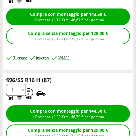
Compra con montaggio per 143,50 €
+ Ecotassa: (
3,
17
€
) =
146,
67
€
per gomma
Compra senza montaggio per 128,00 €
+ Ecotassa: (
3,
17
€
) =
131,
17
€
per gomma
Turismo
Inverno
3PMSF
195/55 R16 H (87)
Q.tà
D
C
70
B
Compra con montaggio per 144,50 €
+ Ecotassa: (
2,
20
€
) =
146,
70
€
per gomma
Compra senza montaggio per 129,00 €
+ Ecotassa: (
2,
20
€
) =
131,
20
€
per gomma