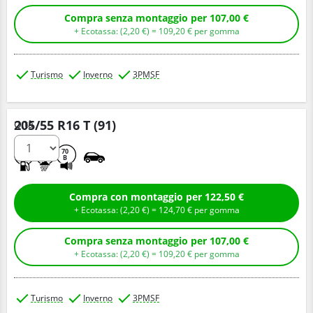
Compra senza montaggio per 107,00 €
+ Ecotassa: (
2,
20
€
) =
109,
20
€
per gomma
Turismo
Inverno
3PMSF
205/55 R16 T (91)
Q.tà
C
B
70
B
Compra con montaggio per 122,50 €
+ Ecotassa: (
2,
20
€
) =
124,
70
€
per gomma
Compra senza montaggio per 107,00 €
+ Ecotassa: (
2,
20
€
) =
109,
20
€
per gomma
Turismo
Inverno
3PMSF