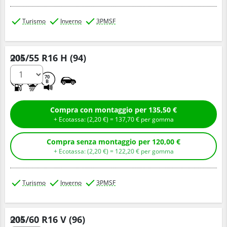
Turismo
Inverno
3PMSF
205/55 R16 H (94)
Q.tà
C
B
70
B
Compra con montaggio per 135,50 €
+ Ecotassa: (
2,
20
€
) =
137,
70
€
per gomma
Compra senza montaggio per 120,00 €
+ Ecotassa: (
2,
20
€
) =
122,
20
€
per gomma
Turismo
Inverno
3PMSF
205/60 R16 V (96)
Q.tà