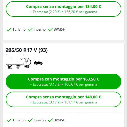
Compra senza montaggio per 134,00 €
+ Ecotassa: (
2,
20
€
) =
136,
20
€
per gomma
Turismo
Inverno
3PMSF
205/50 R17 V (93)
Q.tà
D
C
72
B
Compra con montaggio per 163,50 €
+ Ecotassa: (
3,
17
€
) =
166,
67
€
per gomma
Compra senza montaggio per 148,00 €
+ Ecotassa: (
3,
17
€
) =
151,
17
€
per gomma
Turismo
Inverno
3PMSF