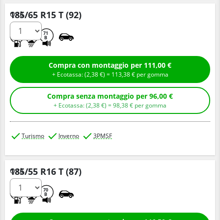
185/65 R15 T (92)
Q.tà
C
B
71
B
Compra con montaggio per 111,00 €
+ Ecotassa: (
2,
38
€
) =
113,
38
€
per gomma
Compra senza montaggio per 96,00 €
+ Ecotassa: (
2,
38
€
) =
98,
38
€
per gomma
Turismo
Inverno
3PMSF
185/55 R16 T (87)
Q.tà
C
C
70
B