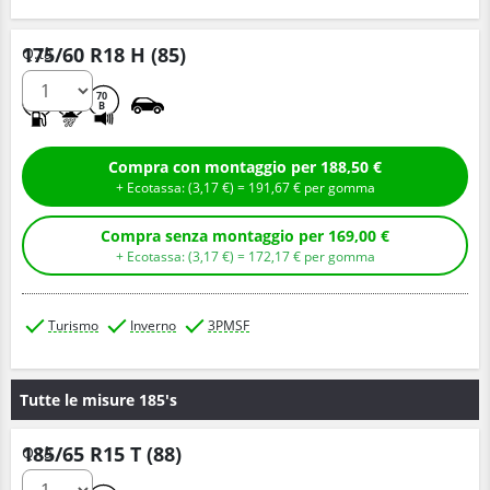
175/60 R18 H (85)
Q.tà
C
C
70
B
Compra con montaggio per 188,50 €
+ Ecotassa: (
3,
17
€
) =
191,
67
€
per gomma
Compra senza montaggio per 169,00 €
+ Ecotassa: (
3,
17
€
) =
172,
17
€
per gomma
Turismo
Inverno
3PMSF
Tutte le misure 185's
185/65 R15 T (88)
Q.tà