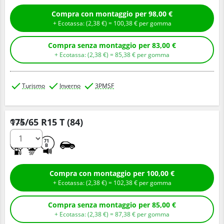
Compra con montaggio per 98,00 €
+ Ecotassa: (
2,
38
€
) =
100,
38
€
per gomma
Compra senza montaggio per 83,00 €
+ Ecotassa: (
2,
38
€
) =
85,
38
€
per gomma
Turismo
Inverno
3PMSF
175/65 R15 T (84)
Q.tà
D
C
71
B
Compra con montaggio per 100,00 €
+ Ecotassa: (
2,
38
€
) =
102,
38
€
per gomma
Compra senza montaggio per 85,00 €
+ Ecotassa: (
2,
38
€
) =
87,
38
€
per gomma