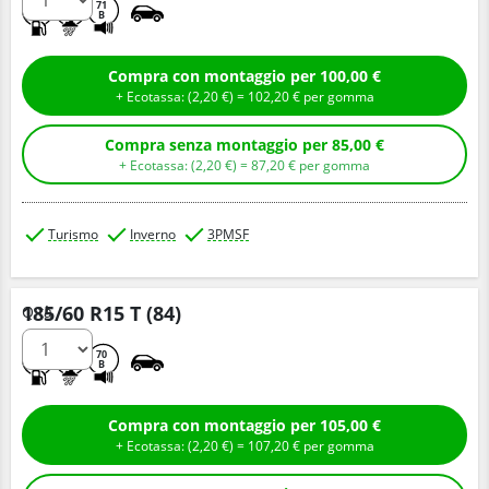
D
B
71
B
Compra con montaggio per 100,00 €
+ Ecotassa: (
2,
20
€
) =
102,
20
€
per gomma
Compra senza montaggio per 85,00 €
+ Ecotassa: (
2,
20
€
) =
87,
20
€
per gomma
Turismo
Inverno
3PMSF
185/60 R15 T (84)
Q.tà
D
C
70
B
Compra con montaggio per 105,00 €
+ Ecotassa: (
2,
20
€
) =
107,
20
€
per gomma