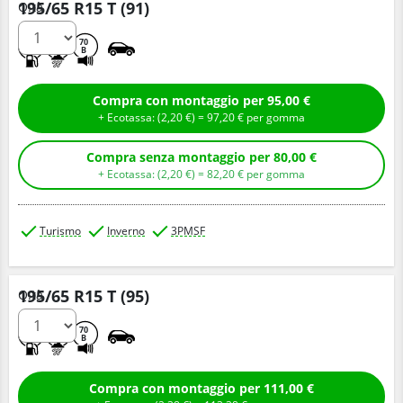
195/65 R15 T (91)
Q.tà
C
B
70
B
Compra con montaggio per 95,00 €
+ Ecotassa: (
2,
20
€
) =
97,
20
€
per gomma
Compra senza montaggio per 80,00 €
+ Ecotassa: (
2,
20
€
) =
82,
20
€
per gomma
Turismo
Inverno
3PMSF
195/65 R15 T (95)
Q.tà
C
B
70
B
Compra con montaggio per 111,00 €