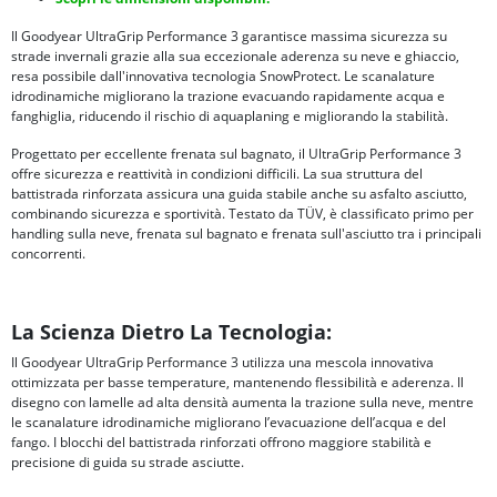
Il Goodyear UltraGrip Performance 3 garantisce massima sicurezza su
strade invernali grazie alla sua eccezionale aderenza su neve e ghiaccio,
resa possibile dall'innovativa tecnologia SnowProtect. Le scanalature
idrodinamiche migliorano la trazione evacuando rapidamente acqua e
fanghiglia, riducendo il rischio di aquaplaning e migliorando la stabilità.
Progettato per eccellente frenata sul bagnato, il UltraGrip Performance 3
offre sicurezza e reattività in condizioni difficili. La sua struttura del
battistrada rinforzata assicura una guida stabile anche su asfalto asciutto,
combinando sicurezza e sportività. Testato da TÜV, è classificato primo per
handling sulla neve, frenata sul bagnato e frenata sull'asciutto tra i principali
concorrenti.
La Scienza Dietro La Tecnologia:
Il Goodyear UltraGrip Performance 3 utilizza una mescola innovativa
ottimizzata per basse temperature, mantenendo flessibilità e aderenza. Il
disegno con lamelle ad alta densità aumenta la trazione sulla neve, mentre
le scanalature idrodinamiche migliorano l’evacuazione dell’acqua e del
fango. I blocchi del battistrada rinforzati offrono maggiore stabilità e
precisione di guida su strade asciutte.