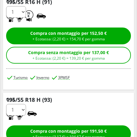
195/55 R16 H (91)
Q.tà
C
B
70
B
Compra con montaggio per 152,50 €
+ Ecotassa: (
2,
20
€
) =
154,
70
€
per gomma
Compra senza montaggio per 137,00 €
+ Ecotassa: (
2,
20
€
) =
139,
20
€
per gomma
Turismo
Inverno
3PMSF
195/55 R18 H (93)
Q.tà
C
C
Compra con montaggio per 191,50 €
+ Ecotassa: (
3,
17
€
) =
194,
67
€
per gomma