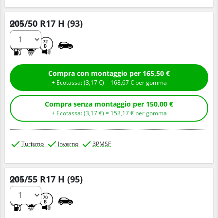
205/50 R17 H (93)
Q.tà
D
C
72
B
Compra con montaggio per 165,50 €
+ Ecotassa: (
3,
17
€
) =
168,
67
€
per gomma
Compra senza montaggio per 150,00 €
+ Ecotassa: (
3,
17
€
) =
153,
17
€
per gomma
Turismo
Inverno
3PMSF
205/55 R17 H (95)
Q.tà
C
B
70
B