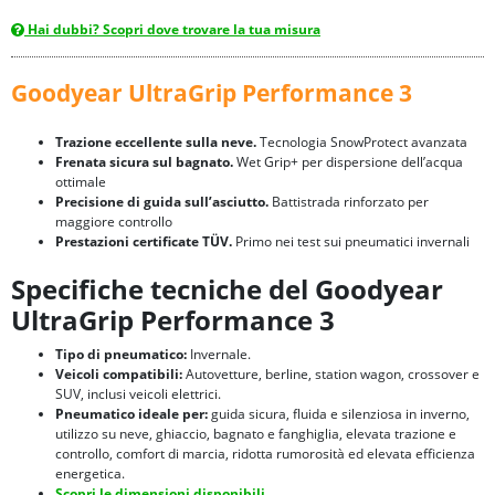
Hai dubbi? Scopri dove trovare la tua misura
Goodyear UltraGrip Performance 3
Trazione eccellente sulla neve.
Tecnologia SnowProtect avanzata
Frenata sicura sul bagnato.
Wet Grip+ per dispersione dell’acqua
ottimale
Precisione di guida sull’asciutto.
Battistrada rinforzato per
maggiore controllo
Prestazioni certificate TÜV.
Primo nei test sui pneumatici invernali
Specifiche tecniche del Goodyear
UltraGrip Performance 3
Tipo di pneumatico:
Invernale.
Veicoli compatibili:
Autovetture, berline, station wagon, crossover e
SUV, inclusi veicoli elettrici.
Pneumatico ideale per:
guida sicura, fluida e silenziosa in inverno,
utilizzo su neve, ghiaccio, bagnato e fanghiglia, elevata trazione e
controllo, comfort di marcia, ridotta rumorosità ed elevata efficienza
energetica.
Scopri le dimensioni disponibili.