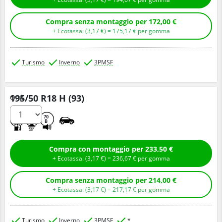
Compra senza montaggio per 172,00 €
+ Ecotassa: (
3,
17
€
) =
175,
17
€
per gomma
Turismo
Inverno
3PMSF
195/50 R18 H (93)
Q.tà
C
B
70
B
Compra con montaggio per 233,50 €
+ Ecotassa: (
3,
17
€
) =
236,
67
€
per gomma
Compra senza montaggio per 214,00 €
+ Ecotassa: (
3,
17
€
) =
217,
17
€
per gomma
Turismo
Inverno
3PMSF
*