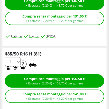
Compra con montaggio per 146,50 €
+ Ecotassa: (
2,
20
€
) =
148,
70
€
per gomma
Compra senza montaggio per 131,00 €
+ Ecotassa: (
2,
20
€
) =
133,
20
€
per gomma
Turismo
Inverno
3PMSF
185/50 R16 H (81)
Q.tà
D
C
70
B
Compra con montaggio per 156,50 €
+ Ecotassa: (
2,
20
€
) =
158,
70
€
per gomma
Compra senza montaggio per 141,00 €
+ Ecotassa: (
2,
20
€
) =
143,
20
€
per gomma