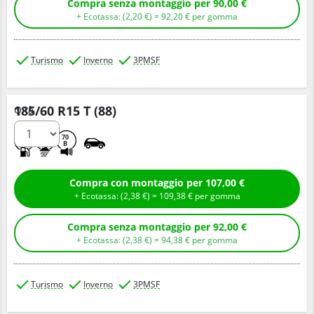
Compra senza montaggio per 90,00 €
+ Ecotassa: (
2,
20
€
) =
92,
20
€
per gomma
Turismo
Inverno
3PMSF
185/60 R15 T (88)
Q.tà
D
C
70
B
Compra con montaggio per 107,00 €
+ Ecotassa: (
2,
38
€
) =
109,
38
€
per gomma
Compra senza montaggio per 92,00 €
+ Ecotassa: (
2,
38
€
) =
94,
38
€
per gomma
Turismo
Inverno
3PMSF