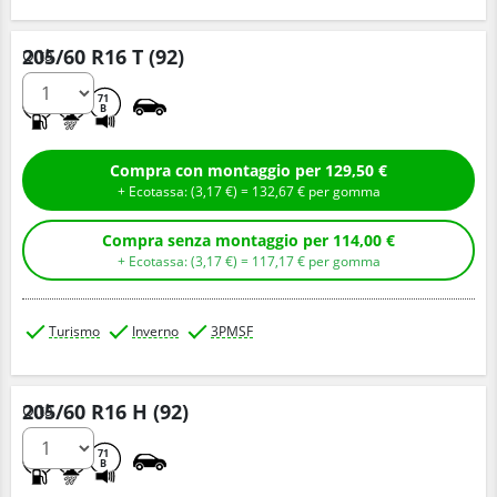
205/60 R16 T (92)
Q.tà
C
B
71
B
Compra con montaggio per 129,50 €
+ Ecotassa: (
3,
17
€
) =
132,
67
€
per gomma
Compra senza montaggio per 114,00 €
+ Ecotassa: (
3,
17
€
) =
117,
17
€
per gomma
Turismo
Inverno
3PMSF
205/60 R16 H (92)
Q.tà
C
C
71
B