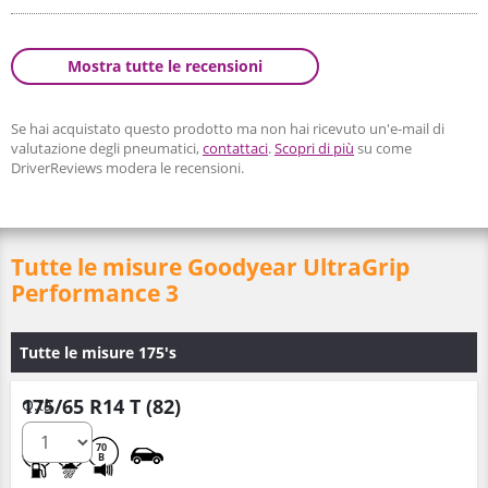
Mostra tutte le recensioni
Se hai acquistato questo prodotto ma non hai ricevuto un'e-mail di
valutazione degli pneumatici,
contattaci
.
Scopri di più
su come
DriverReviews modera le recensioni.
Tutte le misure Goodyear UltraGrip
Performance 3
Tutte le misure 175's
175/65 R14 T (82)
Q.tà
D
C
70
B