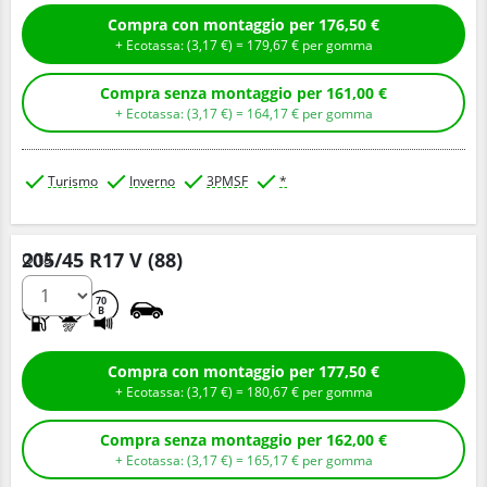
Compra con montaggio per 176,50 €
+ Ecotassa: (
3,
17
€
) =
179,
67
€
per gomma
Compra senza montaggio per 161,00 €
+ Ecotassa: (
3,
17
€
) =
164,
17
€
per gomma
Turismo
Inverno
3PMSF
*
205/45 R17 V (88)
Q.tà
D
C
70
B
Compra con montaggio per 177,50 €
+ Ecotassa: (
3,
17
€
) =
180,
67
€
per gomma
Compra senza montaggio per 162,00 €
+ Ecotassa: (
3,
17
€
) =
165,
17
€
per gomma