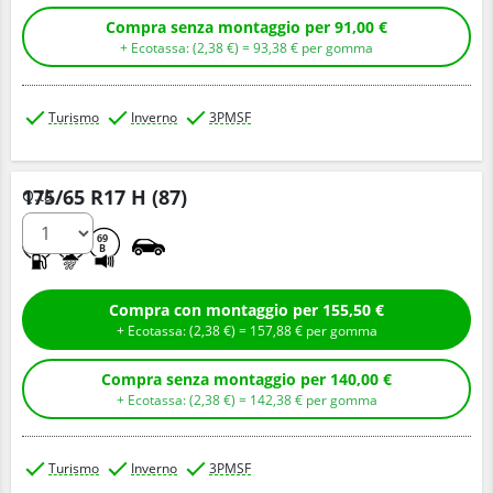
Compra senza montaggio per 91,00 €
+ Ecotassa: (
2,
38
€
) =
93,
38
€
per gomma
Turismo
Inverno
3PMSF
175/65 R17 H (87)
Q.tà
C
B
69
B
Compra con montaggio per 155,50 €
+ Ecotassa: (
2,
38
€
) =
157,
88
€
per gomma
Compra senza montaggio per 140,00 €
+ Ecotassa: (
2,
38
€
) =
142,
38
€
per gomma
Turismo
Inverno
3PMSF