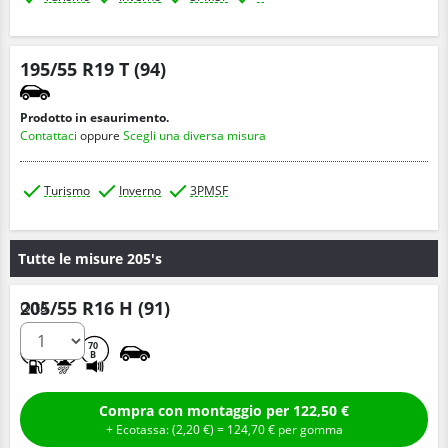
195/55 R19 T (94)
Prodotto in esaurimento.
Contattaci
oppure
Scegli una diversa misura
Turismo
Inverno
3PMSF
Tutte le misure 205's
205/55 R16 H (91)
Q.tà
C
B
70
B
Compra con montaggio per 122,50 €
+ Ecotassa: (
2,
20
€
) =
124,
70
€
per gomma