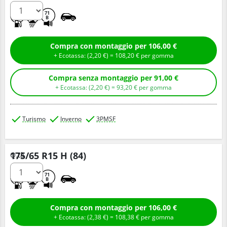
C
C
71
B
Compra con montaggio per 106,00 €
+ Ecotassa: (
2,
20
€
) =
108,
20
€
per gomma
Compra senza montaggio per 91,00 €
+ Ecotassa: (
2,
20
€
) =
93,
20
€
per gomma
Turismo
Inverno
3PMSF
175/65 R15 H (84)
Q.tà
D
C
71
B
Compra con montaggio per 106,00 €
+ Ecotassa: (
2,
38
€
) =
108,
38
€
per gomma