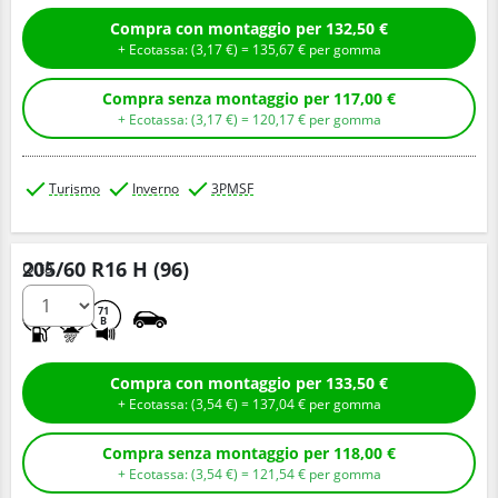
Compra con montaggio per 132,50 €
+ Ecotassa: (
3,
17
€
) =
135,
67
€
per gomma
Compra senza montaggio per 117,00 €
+ Ecotassa: (
3,
17
€
) =
120,
17
€
per gomma
Turismo
Inverno
3PMSF
205/60 R16 H (96)
Q.tà
C
C
71
B
Compra con montaggio per 133,50 €
+ Ecotassa: (
3,
54
€
) =
137,
04
€
per gomma
Compra senza montaggio per 118,00 €
+ Ecotassa: (
3,
54
€
) =
121,
54
€
per gomma