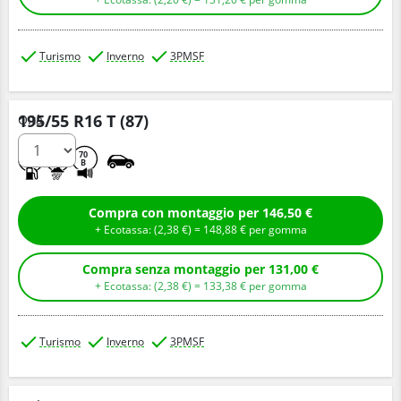
Turismo
Inverno
3PMSF
195/55 R16 T (87)
Q.tà
D
C
70
B
Compra con montaggio per 146,50 €
+ Ecotassa: (
2,
38
€
) =
148,
88
€
per gomma
Compra senza montaggio per 131,00 €
+ Ecotassa: (
2,
38
€
) =
133,
38
€
per gomma
Turismo
Inverno
3PMSF