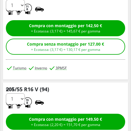
C
C
71
B
Compra con montaggio per 142,50 €
+ Ecotassa: (
3,
17
€
) =
145,
67
€
per gomma
Compra senza montaggio per 127,00 €
+ Ecotassa: (
3,
17
€
) =
130,
17
€
per gomma
Turismo
Inverno
3PMSF
205/55 R16 V (94)
Q.tà
C
B
70
B
Compra con montaggio per 149,50 €
+ Ecotassa: (
2,
20
€
) =
151,
70
€
per gomma