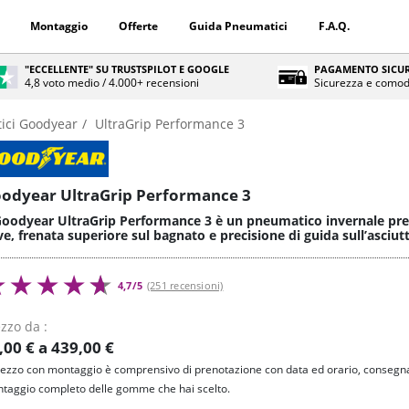
Montaggio
Offerte
Guida Pneumatici
F.A.Q.
"ECCELLENTE" SU TRUSTSPILOT E GOOGLE
PAGAMENTO SICUR
4,8 voto medio / 4.000+ recensioni
Sicurezza e comod
ici Goodyear
UltraGrip Performance 3
odyear UltraGrip Performance 3
 Goodyear UltraGrip Performance 3 è un pneumatico invernale pre
e, frenata superiore sul bagnato e precisione di guida sull’asciut
4,7/5
(251 recensioni)
zzo da :
,00 € a 439,00 €
prezzo con montaggio è comprensivo di prenotazione con data ed orario, consegna
taggio completo delle gomme che hai scelto.