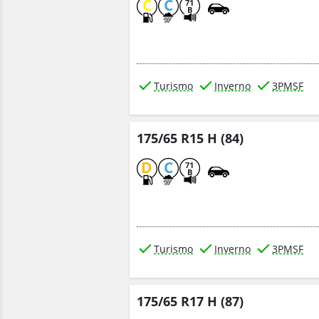
C
C
71
B
Turismo
Inverno
3PMSF
175/65 R15 H (84)
D
C
71
B
Turismo
Inverno
3PMSF
175/65 R17 H (87)