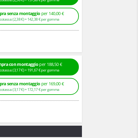
ra senza montaggio
per 140,00 €
+ Ecotassa: (
2,
38
€
) =
142,
38
€
per gomma
pra con montaggio
per 188,50 €
+ Ecotassa: (
3,
17
€
) =
191,
67
€
per gomma
ra senza montaggio
per 169,00 €
+ Ecotassa: (
3,
17
€
) =
172,
17
€
per gomma