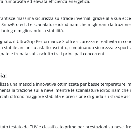
tta rumorosità ed elevata efficienza energetica.
antisce massima sicurezza su strade invernali grazie alla sua ecc
gia SnowProtect. Le scanalature idrodinamiche migliorano la trazi
laning e migliorando la stabilità.
nato, il UltraGrip Performance 3 offre sicurezza e reattività in condi
a stabile anche su asfalto asciutto, combinando sicurezza e sportivi
ato e frenata sull'asciutto tra i principali concorrenti.
ia:
lizza una mescola innovativa ottimizzata per basse temperature, ma
enta la trazione sulla neve, mentre le scanalature idrodinamiche 
orzati offrono maggiore stabilità e precisione di guida su strade asc
ato testato da TÜV e classificato primo per prestazioni su neve, fre