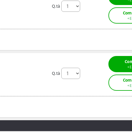
Q.tà
Comp
Com
Q.tà
Comp