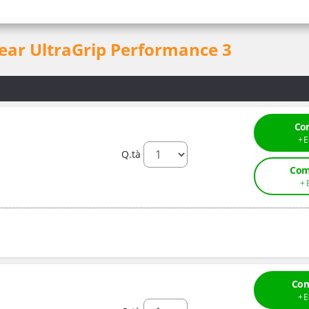
ear UltraGrip Performance 3
Co
Q.tà
Com
Com