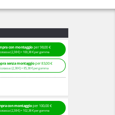
mpra con montaggio
per 98,00 €
+ Ecotassa: (
2,
38
€
) =
100,
38
€
per gomma
pra senza montaggio
per 83,00 €
+ Ecotassa: (
2,
38
€
) =
85,
38
€
per gomma
pra con montaggio
per 100,00 €
+ Ecotassa: (
2,
38
€
) =
102,
38
€
per gomma