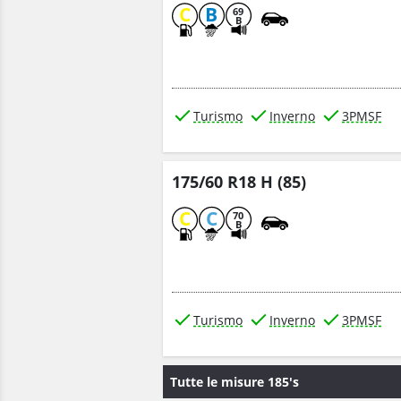
C
B
69
B
Turismo
Inverno
3PMSF
175/60 R18 H (85)
C
C
70
B
Turismo
Inverno
3PMSF
Tutte le misure 185's