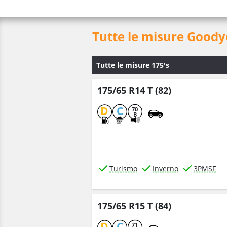
Tutte le misure Goody
Tutte le misure 175's
175/65 R14 T (82)
D
C
70
B
Turismo
Inverno
3PMSF
175/65 R15 T (84)
D
C
71