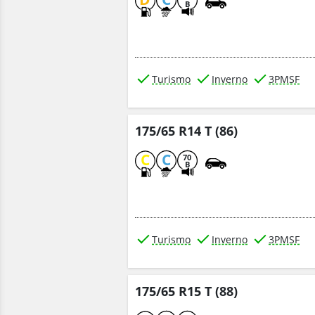
B
Turismo
Inverno
3PMSF
175/65 R14 T (86)
C
C
70
B
Turismo
Inverno
3PMSF
175/65 R15 T (88)