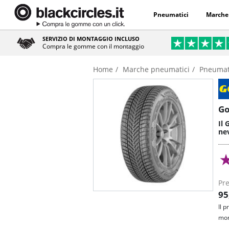
Pneumatici
Marche
SERVIZIO DI MONTAGGIO INCLUSO
Compra le gomme con il montaggio
Home
Marche pneumatici
Pneumat
Go
Il
nev
Pre
95
Il 
mon