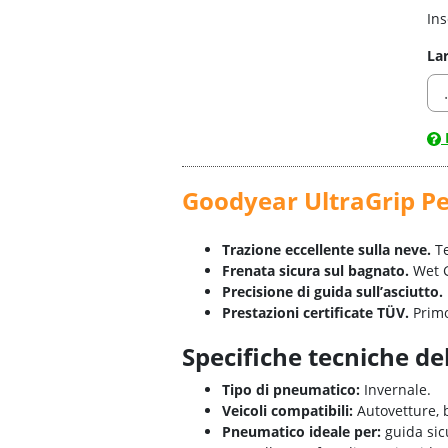
Ins
La
Goodyear UltraGrip P
Trazione eccellente sulla neve.
Te
Frenata sicura sul bagnato.
Wet G
Precisione di guida sull’asciutto.
Prestazioni certificate TÜV.
Primo
Specifiche tecniche d
Tipo di pneumatico:
Invernale.
Veicoli compatibili:
Autovetture, b
Pneumatico ideale per:
guida sicu