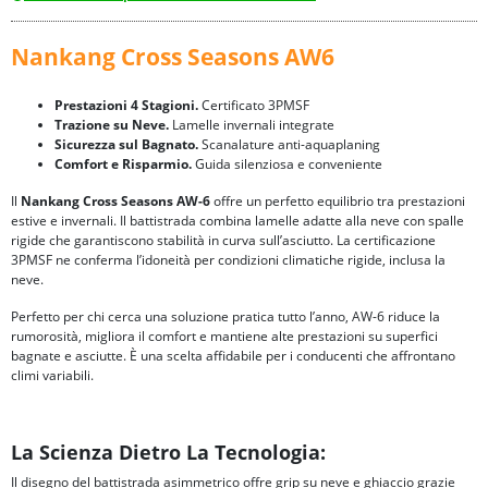
Nankang Cross Seasons AW6
Prestazioni 4 Stagioni.
Certificato 3PMSF
Trazione su Neve.
Lamelle invernali integrate
Sicurezza sul Bagnato.
Scanalature anti-aquaplaning
Comfort e Risparmio.
Guida silenziosa e conveniente
Il
Nankang Cross Seasons AW-6
offre un perfetto equilibrio tra prestazioni
estive e invernali. Il battistrada combina lamelle adatte alla neve con spalle
rigide che garantiscono stabilità in curva sull’asciutto. La certificazione
3PMSF ne conferma l’idoneità per condizioni climatiche rigide, inclusa la
neve.
Perfetto per chi cerca una soluzione pratica tutto l’anno, AW-6 riduce la
rumorosità, migliora il comfort e mantiene alte prestazioni su superfici
bagnate e asciutte. È una scelta affidabile per i conducenti che affrontano
climi variabili.
La Scienza Dietro La Tecnologia:
Il disegno del battistrada asimmetrico offre grip su neve e ghiaccio grazie