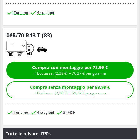
Turismo
4 stagioni
165/70 R13 T (83)
Q.tà
D
C
71
B
Compra con montaggio per 73,99 €
+ Ecotassa: (
2,
38
€
) =
76,
37
€
per gomma
Compra senza montaggio per 58,99 €
+ Ecotassa: (
2,
38
€
) =
61,
37
€
per gomma
Turismo
4 stagioni
3PMSF
Tutte le misure 175's