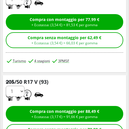
C
B
72
B
Compra con montaggio per 77,99 €
+ Ecotassa: (
3,
54
€
) =
81,
53
€
per gomma
Compra senza montaggio per 62,49 €
+ Ecotassa: (
3,
54
€
) =
66,
03
€
per gomma
Turismo
4 stagioni
3PMSF
205/50 R17 V (93)
Q.tà
C
B
72
B
Compra con montaggio per 88,49 €
+ Ecotassa: (
3,
17
€
) =
91,
66
€
per gomma