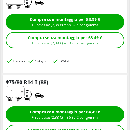
D
C
70
B
Compra con montaggio per 83,99 €
+ Ecotassa: (
2,
38
€
) =
86,
37
€
per gomma
Compra senza montaggio per 68,49 €
+ Ecotassa: (
2,
38
€
) =
70,
87
€
per gomma
Turismo
4 stagioni
3PMSF
175/80 R14 T (88)
Q.tà
D
C
71
B
Compra con montaggio per 84,49 €
+ Ecotassa: (
2,
38
€
) =
86,
87
€
per gomma