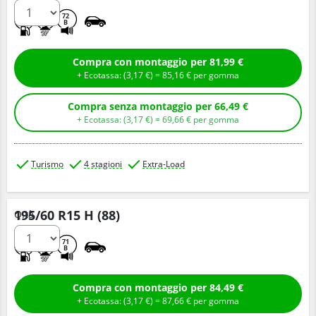
C
B
72
B
Compra con montaggio per 81,99 €
+ Ecotassa: (
3,
17
€
) =
85,
16
€
per gomma
Compra senza montaggio per 66,49 €
+ Ecotassa: (
3,
17
€
) =
69,
66
€
per gomma
Turismo
4 stagioni
Extra-Load
195/60 R15 H (88)
Q.tà
C
B
71
B
Compra con montaggio per 84,49 €
+ Ecotassa: (
3,
17
€
) =
87,
66
€
per gomma