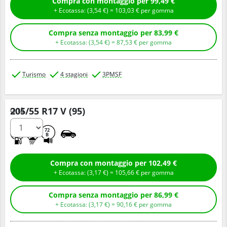
Compra con montaggio per 99,49 €
+ Ecotassa: (
3,
54
€
) =
103,
03
€
per gomma
Compra senza montaggio per 83,99 €
+ Ecotassa: (
3,
54
€
) =
87,
53
€
per gomma
Turismo
4 stagioni
3PMSF
205/55 R17 V (95)
Q.tà
C
B
72
B
Compra con montaggio per 102,49 €
+ Ecotassa: (
3,
17
€
) =
105,
66
€
per gomma
Compra senza montaggio per 86,99 €
+ Ecotassa: (
3,
17
€
) =
90,
16
€
per gomma