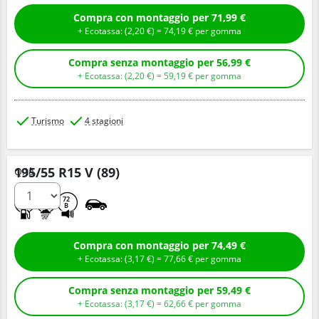
Compra con montaggio per 71,99 €
+ Ecotassa: (
2,
20
€
) =
74,
19
€
per gomma
Compra senza montaggio per 56,99 €
+ Ecotassa: (
2,
20
€
) =
59,
19
€
per gomma
Turismo
4 stagioni
195/55 R15 V (89)
Q.tà
C
B
72
B
Compra con montaggio per 74,49 €
+ Ecotassa: (
3,
17
€
) =
77,
66
€
per gomma
Compra senza montaggio per 59,49 €
+ Ecotassa: (
3,
17
€
) =
62,
66
€
per gomma