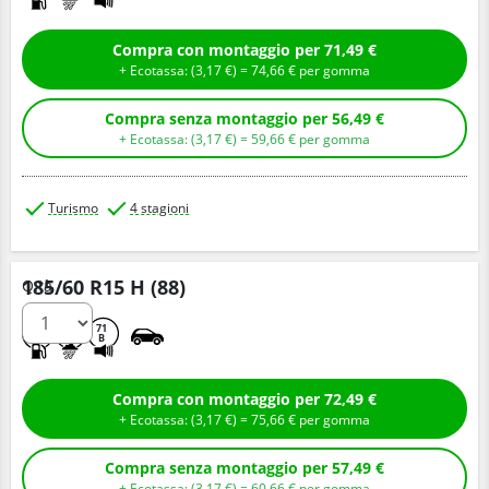
Compra con montaggio per 71,49 €
+ Ecotassa: (
3,
17
€
) =
74,
66
€
per gomma
Compra senza montaggio per 56,49 €
+ Ecotassa: (
3,
17
€
) =
59,
66
€
per gomma
Turismo
4 stagioni
185/60 R15 H (88)
Q.tà
C
C
71
B
Compra con montaggio per 72,49 €
+ Ecotassa: (
3,
17
€
) =
75,
66
€
per gomma
Compra senza montaggio per 57,49 €
+ Ecotassa: (
3,
17
€
) =
60,
66
€
per gomma