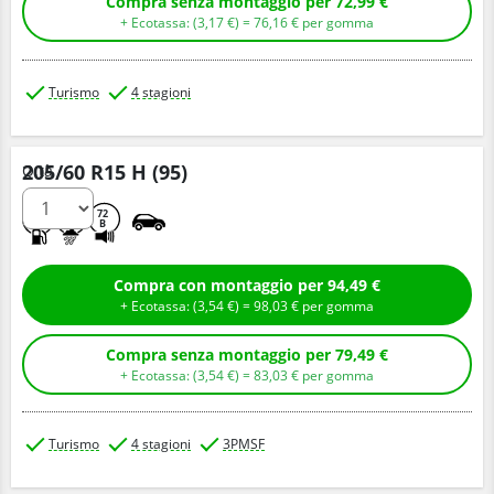
Compra senza montaggio per 72,99 €
+ Ecotassa: (
3,
17
€
) =
76,
16
€
per gomma
Turismo
4 stagioni
205/60 R15 H (95)
Q.tà
C
B
72
B
Compra con montaggio per 94,49 €
+ Ecotassa: (
3,
54
€
) =
98,
03
€
per gomma
Compra senza montaggio per 79,49 €
+ Ecotassa: (
3,
54
€
) =
83,
03
€
per gomma
Turismo
4 stagioni
3PMSF