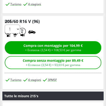
Turismo
4 stagioni
205/60 R16 V (96)
Q.tà
C
B
72
B
Compra con montaggio per 104,99 €
+ Ecotassa: (
3,
54
€
) =
108,
53
€
per gomma
Compra senza montaggio per 89,49 €
+ Ecotassa: (
3,
54
€
) =
93,
03
€
per gomma
Turismo
4 stagioni
3PMSF
Tutte le misure 215's