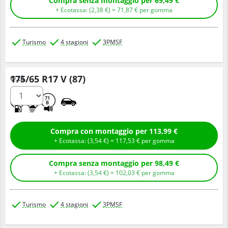
Compra senza montaggio per 69,49 €
+ Ecotassa: (
2,
38
€
) =
71,
87
€
per gomma
Turismo
4 stagioni
3PMSF
175/65 R17 V (87)
Q.tà
D
C
71
B
Compra con montaggio per 113,99 €
+ Ecotassa: (
3,
54
€
) =
117,
53
€
per gomma
Compra senza montaggio per 98,49 €
+ Ecotassa: (
3,
54
€
) =
102,
03
€
per gomma
Turismo
4 stagioni
3PMSF