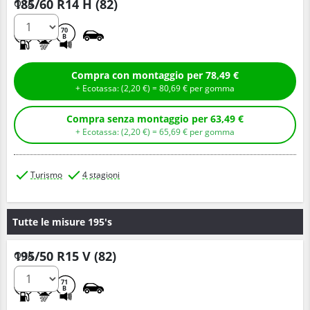
185/60 R14 H (82)
Q.tà
C
C
70
B
Compra con montaggio per 78,49 €
+ Ecotassa: (
2,
20
€
) =
80,
69
€
per gomma
Compra senza montaggio per 63,49 €
+ Ecotassa: (
2,
20
€
) =
65,
69
€
per gomma
Turismo
4 stagioni
Tutte le misure 195's
195/50 R15 V (82)
Q.tà
C
B
71
B