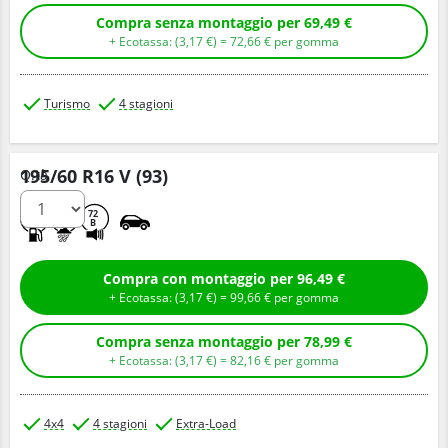
Compra senza montaggio per 69,49 €
+ Ecotassa: (
3,
17
€
) =
72,
66
€
per gomma
Turismo
4 stagioni
195/60 R16 V (93)
Q.tà
C
B
72
B
Compra con montaggio per 96,49 €
+ Ecotassa: (
3,
17
€
) =
99,
66
€
per gomma
Compra senza montaggio per 78,99 €
+ Ecotassa: (
3,
17
€
) =
82,
16
€
per gomma
4x4
4 stagioni
Extra-Load