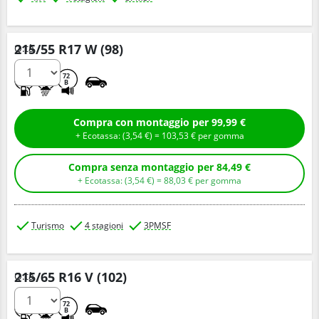
215/55 R17 W (98)
Q.tà
C
B
72
B
Compra con montaggio per 99,99 €
+ Ecotassa: (
3,
54
€
) =
103,
53
€
per gomma
Compra senza montaggio per 84,49 €
+ Ecotassa: (
3,
54
€
) =
88,
03
€
per gomma
Turismo
4 stagioni
3PMSF
215/65 R16 V (102)
Q.tà
B
B
72
B