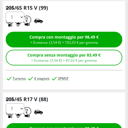
205/65 R15 V (99)
Q.tà
C
B
72
B
Compra con montaggio per 98,49 €
+ Ecotassa: (
3,
54
€
) =
102,
03
€
per gomma
Compra senza montaggio per 83,49 €
+ Ecotassa: (
3,
54
€
) =
87,
03
€
per gomma
Turismo
4 stagioni
3PMSF
205/45 R17 V (88)
Q.tà
C
B
72
B