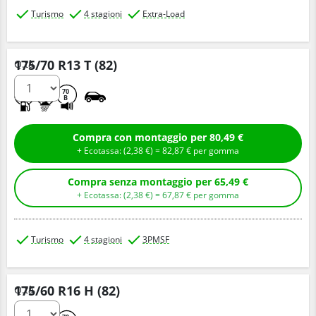
Turismo
4 stagioni
Extra-Load
175/70 R13 T (82)
Q.tà
D
C
70
B
Compra con montaggio per 80,49 €
+ Ecotassa: (
2,
38
€
) =
82,
87
€
per gomma
Compra senza montaggio per 65,49 €
+ Ecotassa: (
2,
38
€
) =
67,
87
€
per gomma
Turismo
4 stagioni
3PMSF
175/60 R16 H (82)
Q.tà