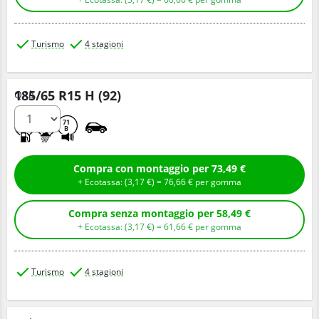
Turismo
4 stagioni
185/65 R15 H (92)
Q.tà
C
C
71
B
Compra con montaggio per 73,49 €
+ Ecotassa: (
3,
17
€
) =
76,
66
€
per gomma
Compra senza montaggio per 58,49 €
+ Ecotassa: (
3,
17
€
) =
61,
66
€
per gomma
Turismo
4 stagioni