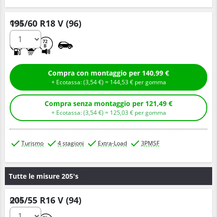
195/60 R18 V (96)
Q.tà
C
B
72
B
Compra con montaggio per 140,99 €
+ Ecotassa: (
3,
54
€
) =
144,
53
€
per gomma
Compra senza montaggio per 121,49 €
+ Ecotassa: (
3,
54
€
) =
125,
03
€
per gomma
Turismo
4 stagioni
Extra-Load
3PMSF
Tutte le misure 205's
205/55 R16 V (94)
Q.tà