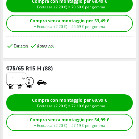
Compra con montaggio per 68,49 €
+ Ecotassa: (
2,
20
€
) =
70,
69
€
per gomma
Compra senza montaggio per 53,49 €
+ Ecotassa: (
2,
20
€
) =
55,
69
€
per gomma
Turismo
4 stagioni
175/65 R15 H (88)
Q.tà
C
C
71
B
Compra con montaggio per 69,99 €
+ Ecotassa: (
2,
20
€
) =
72,
19
€
per gomma
Compra senza montaggio per 54,99 €
+ Ecotassa: (
2,
20
€
) =
57,
19
€
per gomma