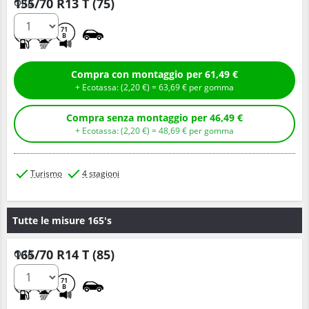
155/70 R13 T (75)
Q.tà
D
C
71
B
Compra con montaggio per 61,49 €
+ Ecotassa: (
2,
20
€
) =
63,
69
€
per gomma
Compra senza montaggio per 46,49 €
+ Ecotassa: (
2,
20
€
) =
48,
69
€
per gomma
Turismo
4 stagioni
Tutte le misure 165's
165/70 R14 T (85)
Q.tà
C
C
71
B