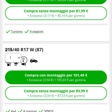
Compra senza montaggio per 81,99 €
+ Ecotassa: (
3,
17
€
) =
85,
16
€
per gomma
Turismo
4 stagioni
215/40 R17 W (87)
Q.tà
D
B
72
B
Compra con montaggio per 101,49 €
+ Ecotassa: (
3,
54
€
) =
105,
03
€
per gomma
Compra senza montaggio per 83,99 €
+ Ecotassa: (
3,
54
€
) =
87,
53
€
per gomma
4x4
4 stagioni
3PMSF