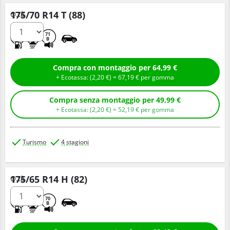
175/70 R14 T (88)
Q.tà
C
C
71
B
Compra con montaggio per 64,99 €
+ Ecotassa: (
2,
20
€
) =
67,
19
€
per gomma
Compra senza montaggio per 49,99 €
+ Ecotassa: (
2,
20
€
) =
52,
19
€
per gomma
Turismo
4 stagioni
175/65 R14 H (82)
Q.tà
C
C
70
B