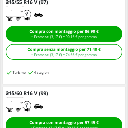
215/55 R16 V (97)
Q.tà
C
B
72
B
Compra con montaggio per 86,99 €
+ Ecotassa: (
3,
17
€
) =
90,
16
€
per gomma
Compra senza montaggio per 71,49 €
+ Ecotassa: (
3,
17
€
) =
74,
66
€
per gomma
Turismo
4 stagioni
215/60 R16 V (99)
Q.tà
C
B
72
B
Compra con montaggio per 97,49 €
+ Ecotassa: (
3,
17
€
) =
100,
66
€
per gomma