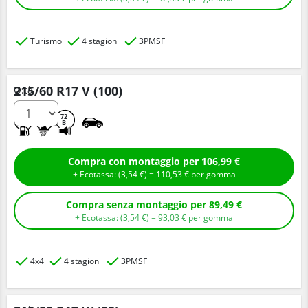
Turismo
4 stagioni
3PMSF
215/60 R17 V (100)
Q.tà
B
B
72
B
Compra con montaggio per 106,99 €
+ Ecotassa: (
3,
54
€
) =
110,
53
€
per gomma
Compra senza montaggio per 89,49 €
+ Ecotassa: (
3,
54
€
) =
93,
03
€
per gomma
4x4
4 stagioni
3PMSF