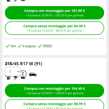
Compra con montaggio per 101,99 €
+ Ecotassa: (
3,
54
€
) =
105,
53
€
per gomma
Compra senza montaggio per 84,49 €
+ Ecotassa: (
3,
54
€
) =
88,
03
€
per gomma
4x4
4 stagioni
3PMSF
215/45 R17 W (91)
Q.tà
C
B
72
B
Compra con montaggio per 104,49 €
+ Ecotassa: (
3,
54
€
) =
108,
03
€
per gomma
Compra senza montaggio per 88,99 €
+ Ecotassa: (
3,
54
€
) =
92,
53
€
per gomma