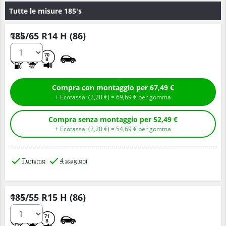
Tutte le misure 185's
185/65 R14 H (86)
Q.tà
C
C
70
B
Compra con montaggio per 67,49 €
+ Ecotassa: (
2,
20
€
) =
69,
69
€
per gomma
Compra senza montaggio per 52,49 €
+ Ecotassa: (
2,
20
€
) =
54,
69
€
per gomma
Turismo
4 stagioni
185/55 R15 H (86)
Q.tà
C
C
71
B