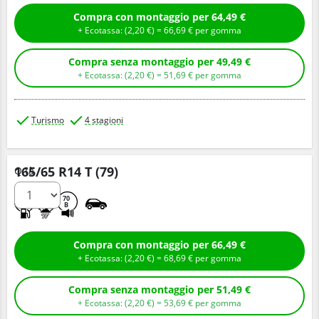
Compra con montaggio per 64,49 €
+ Ecotassa: (
2,
20
€
) =
66,
69
€
per gomma
Compra senza montaggio per 49,49 €
+ Ecotassa: (
2,
20
€
) =
51,
69
€
per gomma
Turismo
4 stagioni
165/65 R14 T (79)
Q.tà
D
C
70
B
Compra con montaggio per 66,49 €
+ Ecotassa: (
2,
20
€
) =
68,
69
€
per gomma
Compra senza montaggio per 51,49 €
+ Ecotassa: (
2,
20
€
) =
53,
69
€
per gomma