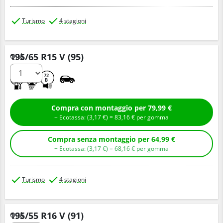
Turismo
4 stagioni
195/65 R15 V (95)
Q.tà
C
B
72
B
Compra con montaggio per 79,99 €
+ Ecotassa: (
3,
17
€
) =
83,
16
€
per gomma
Compra senza montaggio per 64,99 €
+ Ecotassa: (
3,
17
€
) =
68,
16
€
per gomma
Turismo
4 stagioni
195/55 R16 V (91)
Q.tà