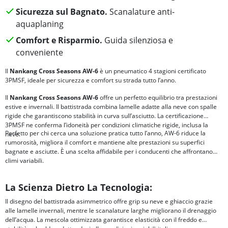
Sicurezza sul Bagnato.
Scanalature anti-
aquaplaning
Comfort e Risparmio.
Guida silenziosa e
conveniente
Il
Nankang Cross Seasons AW-6
è un pneumatico 4 stagioni certificato
3PMSF, ideale per sicurezza e comfort su strada tutto l’anno.
Il
Nankang Cross Seasons AW-6
offre un perfetto equilibrio tra prestazioni
estive e invernali. Il battistrada combina lamelle adatte alla neve con spalle
rigide che garantiscono stabilità in curva sull’asciutto. La certificazione
3PMSF ne conferma l’idoneità per condizioni climatiche rigide, inclusa la
Perfetto per chi cerca una soluzione pratica tutto l’anno, AW-6 riduce la
neve.
rumorosità, migliora il comfort e mantiene alte prestazioni su superfici
bagnate e asciutte. È una scelta affidabile per i conducenti che affrontano
climi variabili.
La Scienza Dietro La Tecnologia:
Il disegno del battistrada asimmetrico offre grip su neve e ghiaccio grazie
alle lamelle invernali, mentre le scanalature larghe migliorano il drenaggio
dell’acqua. La mescola ottimizzata garantisce elasticità con il freddo e