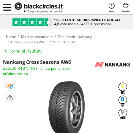
Aiuto
Carrello
"ECCELLENTE" SU TRUSTSPILOT E GOOGLE
4,8 voto medio / 4.000+ recensioni
Home
Marche pneumatici
Pneumatici Nankang
Cross Seasons AW6
225/50 R18 99V
Torna ai risultati
Nankang Cross Seasons AW6
225/50 R18 V (99)
Clicca per cercare
un'altra misura
C
B
72
B