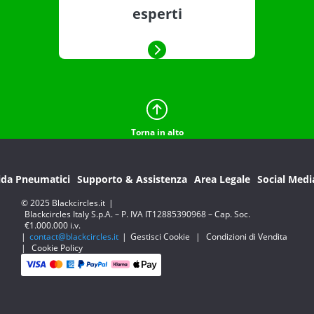
esperti
Torna in alto
ida Pneumatici
Supporto & Assistenza
Area Legale
Social Medi
© 2025 Blackcircles.it
|
Blackcircles Italy S.p.A. – P. IVA IT12885390968 – Cap. Soc.
€1.000.000 i.v.
|
contact@blackcircles.it
|
Gestisci Cookie
|
Condizioni di Vendita
|
Cookie Policy