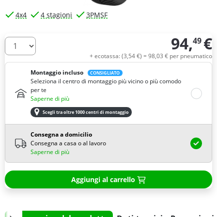
4x4
4 stagioni
3PMSF
94,
€
49
Quantità
+ ecotassa: (
3,
54
€
) =
98,
03
€
per pneumatico
Montaggio incluso
CONSIGLIATO
Seleziona il centro di montaggio più vicino o più comodo
per te
Saperne di più
Scegli tra oltre 1000 centri di montaggio
Consegna a domicilio
Consegna a casa o al lavoro
Saperne di più
Aggiungi al carrello