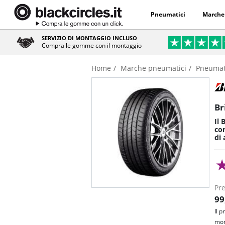
Pneumatici
Marche
SERVIZIO DI MONTAGGIO INCLUSO
Compra le gomme con il montaggio
Home
Marche pneumatici
Pneumat
Br
Il
com
di 
Pre
99
Il 
mon