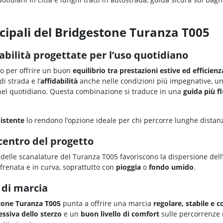
ncipali del Bridgestone Turanza T005
abilità progettate per l’uso quotidiano
to per offrire un buon
equilibrio tra prestazioni estive ed efficien
di strada e l’
affidabilità
anche nelle condizioni più impegnative, u
el quotidiano. Questa combinazione si traduce in una
guida più fl
istente
lo rendono l’opzione ideale per chi percorre lunghe distan
 centro del progetto
o delle scanalature del Turanza T005 favoriscono la dispersione del
frenata e in curva, soprattutto con
pioggia
o
fondo umido
.
 di marcia
tone Turanza T005
punta a offrire una marcia
regolare, stabile e 
essiva dello sterzo
e un
buon livello di comfort
sulle percorrenze