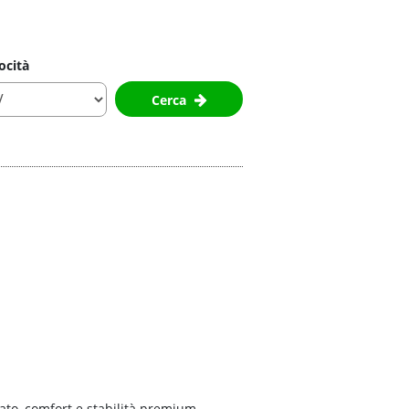
ocità
Cerca
gnato, comfort e stabilità premium