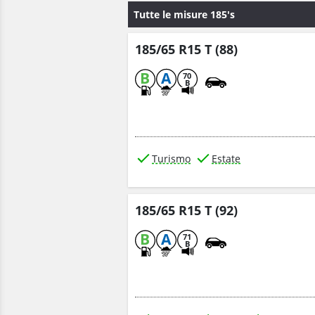
Tutte le misure 185's
185/65 R15 T (88)
B
A
70
B
Turismo
Estate
185/65 R15 T (92)
B
A
71
B