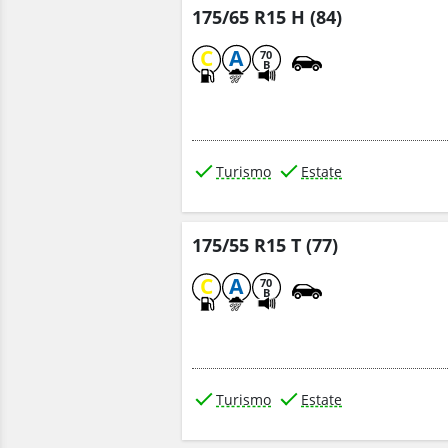
175/65 R15 H (84)
C
A
70
B
Turismo
Estate
175/55 R15 T (77)
C
A
70
B
Turismo
Estate