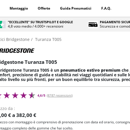
Montaggio
Offerte
Guida Pneumatici
F.A.Q.
"ECCELLENTE" SU TRUSTSPILOT E GOOGLE
PAGAMENTO SICUR
4,8 voto medio / 4.000+ recensioni
Sicurezza e comod
ici Bridgestone
Turanza T005
idgestone Turanza T005
 Bridgestone Turanza T005 è un
pneumatico estivo premium
che 
fort, precisione di guida e stabilità nei viaggi quotidiani e sulle
alto livello su più fronti, per un buon equilibrio tra sicurezza, pre
4,6/5
(8787 recensioni)
zzo da :
,00 € a 382,00 €
prezzo con montaggio è comprensivo di prenotazione con data ed orario, consegna
taggio completo delle gomme che hai scelto.