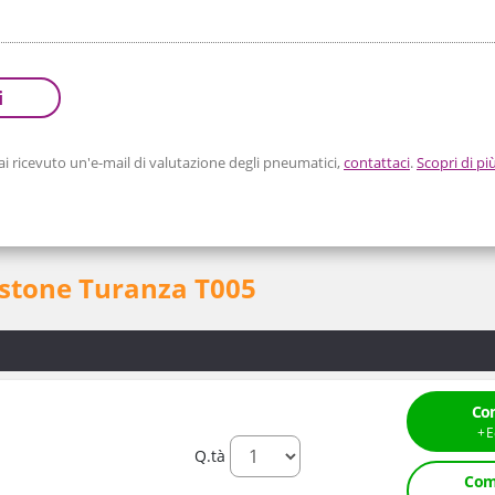
i
 ricevuto un'e-mail di valutazione degli pneumatici,
contattaci
.
Scopri di pi
estone Turanza T005
Co
Q.tà
Com