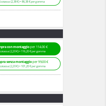
+ Ecotassa: (
2,
38
€
) =
86,
38
€
per gomma
pra con montaggio
per 114,00 €
+ Ecotassa: (
2,
20
€
) =
116,
20
€
per gomma
pra senza montaggio
per 99,00 €
+ Ecotassa: (
2,
20
€
) =
101,
20
€
per gomma