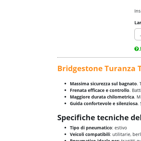
Ins
La
Bridgestone Turanza 
Massima sicurezza sul bagnato
.
Frenata efficace e controllo
. Bat
Maggiore durata chilometrica
. M
Guida confortevole e silenziosa
.
Specifiche tecniche d
Tipo di pneumatico
: estivo
Veicoli compatibili
: utilitarie, b
Pneumatico ideale per
: tragitti 