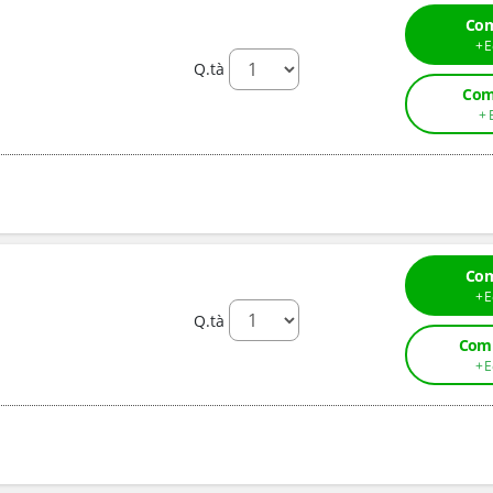
Com
Q.tà
Com
Com
Q.tà
Comp