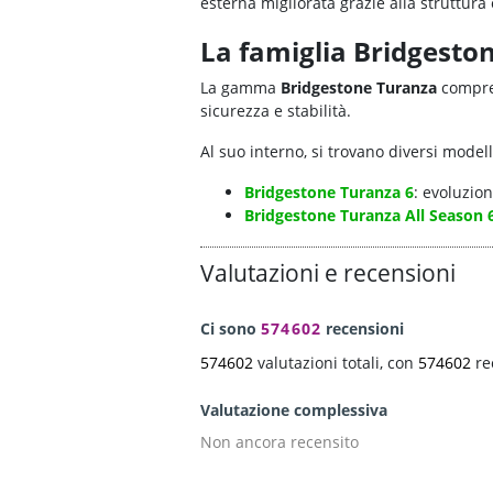
esterna migliorata grazie alla struttura 
La famiglia Bridgesto
La gamma
Bridgestone Turanza
compre
sicurezza e stabilità.
Al suo interno, si trovano diversi modell
Bridgestone Turanza 6
: evoluzio
Bridgestone Turanza All Season 
Valutazioni e recensioni
Ci sono
574602
recensioni
574602
valutazioni totali, con
574602
re
Valutazione complessiva
Non ancora recensito