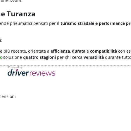
ottimizzata.
ne Turanza
nde pneumatici pensati per il
turismo stradale e performance 
i:
ne più recente, orientata a
efficienza
,
durata
e
compatibilità
con es
6
: soluzione
quattro stagioni
per chi cerca
versatilità
durante tutto
censioni