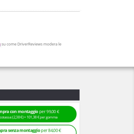
ù
su come DriverReviews modera le
mpra con montaggio
per 99,00 €
+ Ecotassa: (
2,
38
€
) =
101,
38
€
per gomma
pra senza montaggio
per 84,00 €