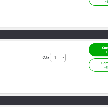
Com
Q.tà
Com