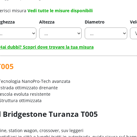
erisci misura
Vedi tutte le misure disponibili
rghezza
Altezza
Diametro
Vel
Hai dubbi? Scopri dove trovare la tua misura
T005
 Tecnologia NanoPro-Tech avanzata
tistrada ottimizzato drenante
escola evoluta resistente
 Struttura ottimizzata
el Bridgestone Turanza T005
erline, station wagon, crossover, suv leggeri
quotidiani in città e lunghi tratti in autostrada, guida sicura sul ba