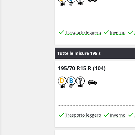
B
Trasporto leggero
Inverno
Tutte le misure 195's
195/70 R15 R (104)
D
B
73
B
Trasporto leggero
Inverno