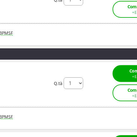
Comp
3PMSF
Com
Q.tà
Comp
3PMSF