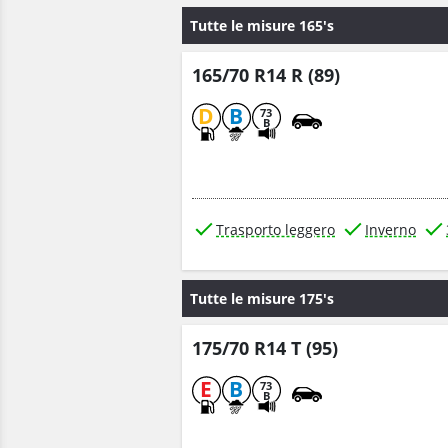
Tutte le misure 165's
165/70 R14 R (89)
D
B
73
B
Trasporto leggero
Inverno
Tutte le misure 175's
175/70 R14 T (95)
E
B
73
B