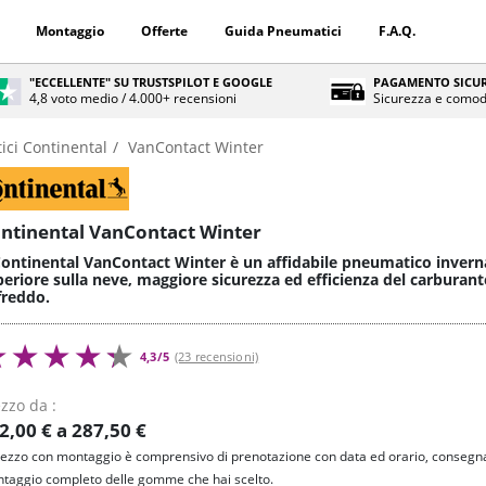
Montaggio
Offerte
Guida Pneumatici
F.A.Q.
"ECCELLENTE" SU TRUSTSPILOT E GOOGLE
PAGAMENTO SICUR
4,8 voto medio / 4.000+ recensioni
Sicurezza e comod
ci Continental
VanContact Winter
ntinental VanContact Winter
Continental VanContact Winter è un affidabile pneumatico inverna
eriore sulla neve, maggiore sicurezza ed efficienza del carburant
freddo.
4,3/5
(23 recensioni)
zzo da :
2,00 € a 287,50 €
prezzo con montaggio è comprensivo di prenotazione con data ed orario, consegna
taggio completo delle gomme che hai scelto.