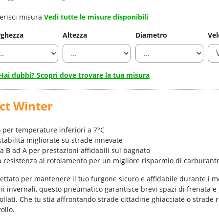
erisci misura
Vedi tutte le misure disponibili
rghezza
Altezza
Diametro
Vel
Hai dubbi? Scopri dove trovare la tua misura
ct Winter
 per temperature inferiori a 7°C
tabilità migliorate su strade innevate
a B ad A per prestazioni affidabili sul bagnato
 resistenza al rotolamento per un migliore risparmio di carburant
ettato per mantenere il tuo furgone sicuro e affidabile durante i m
ni invernali, questo pneumatico garantisce brevi spazi di frenata e 
ollati. Che tu stia affrontando strade cittadine ghiacciate o strade r
ollo.