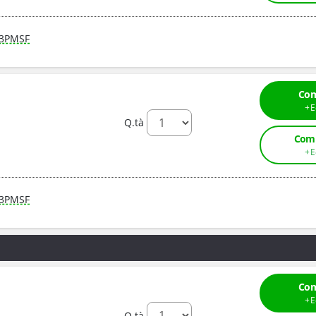
3PMSF
Com
Q.tà
Comp
3PMSF
Com
Q.tà