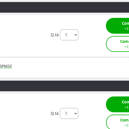
Com
Q.tà
Comp
3PMSF
Com
Q.tà
Comp