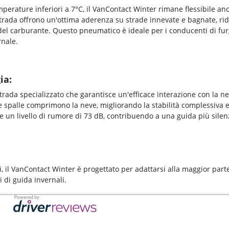
mperature inferiori a 7°C, il VanContact Winter rimane flessibile anc
strada offrono un'ottima aderenza su strade innevate e bagnate, ri
 del carburante. Questo pneumatico è ideale per i conducenti di fu
rnale.
ia:
trada specializzato che garantisce un'efficace interazione con la ne
le spalle comprimono la neve, migliorando la stabilità complessiva e
 un livello di rumore di 73 dB, contribuendo a una guida più silenz
, il VanContact Winter è progettato per adattarsi alla maggior parte
ni di guida invernali.