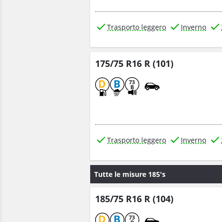
Trasporto leggero
Inverno
175/75 R16 R (101)
D
B
73
B
Trasporto leggero
Inverno
Tutte le misure 185's
185/75 R16 R (104)
D
B
73