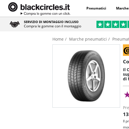
Pneumatici
Marche
SERVIZIO DI MONTAGGIO INCLUSO
Compra le gomme con il montaggio
Home
Marche pneumatici
Pneumati
Co
Il 
sup
di 
Pre
13
Il 
mon