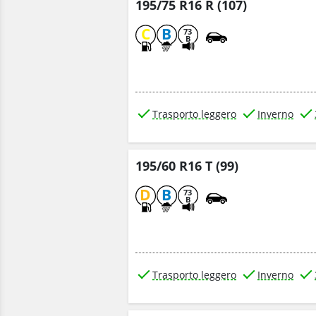
195/75 R16 R (107)
C
B
73
B
Trasporto leggero
Inverno
195/60 R16 T (99)
D
B
73
B
Trasporto leggero
Inverno