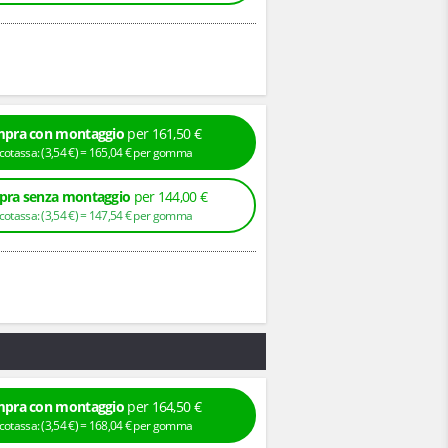
pra con montaggio
per 161,50 €
+ Ecotassa: (
3,
54
€
) =
165,
04
€
per gomma
ra senza montaggio
per 144,00 €
+ Ecotassa: (
3,
54
€
) =
147,
54
€
per gomma
pra con montaggio
per 164,50 €
+ Ecotassa: (
3,
54
€
) =
168,
04
€
per gomma