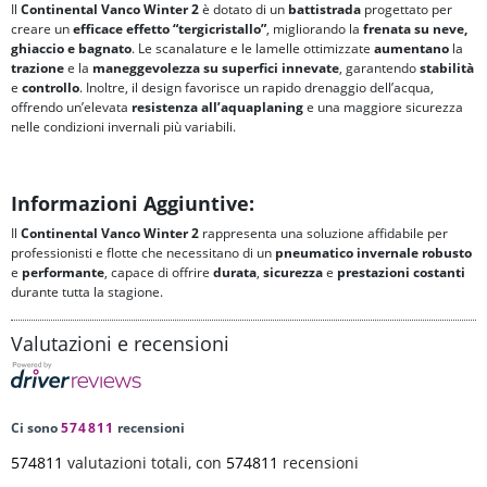
Il
Continental Vanco Winter 2
è dotato di un
battistrada
progettato per
creare un
efficace effetto
“tergicristallo”
, migliorando la
frenata su neve,
ghiaccio e bagnato
. Le scanalature e le lamelle ottimizzate
aumentano
la
trazione
e la
maneggevolezza su superfici innevate
, garantendo
stabilità
e
controllo
. Inoltre, il design favorisce un rapido drenaggio dell’acqua,
offrendo un’elevata
resistenza all’aquaplaning
e una maggiore sicurezza
nelle condizioni invernali più variabili.
Informazioni Aggiuntive:
Il
Continental Vanco Winter 2
rappresenta una soluzione affidabile per
professionisti e flotte che necessitano di un
pneumatico invernale
robusto
e
performante
, capace di offrire
durata
,
sicurezza
e
prestazioni costanti
durante tutta la stagione.
Valutazioni e recensioni
Ci sono
574811
recensioni
574811
valutazioni totali, con
574811
recensioni