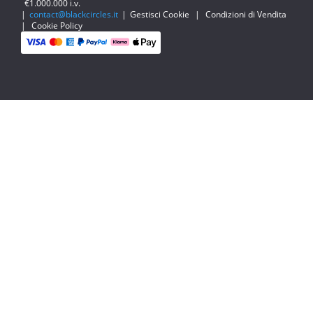
€1.000.000 i.v.
|
contact@blackcircles.it
|
Gestisci Cookie
|
Condizioni di Vendita
|
Cookie Policy