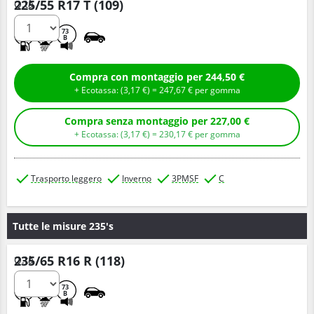
225/55 R17 T (109)
Q.tà
C
C
73
B
Compra con montaggio per 244,50 €
+ Ecotassa: (
3,
17
€
) =
247,
67
€
per gomma
Compra senza montaggio per 227,00 €
+ Ecotassa: (
3,
17
€
) =
230,
17
€
per gomma
Trasporto leggero
Inverno
3PMSF
C
Tutte le misure 235's
235/65 R16 R (118)
Q.tà
C
C
73
B