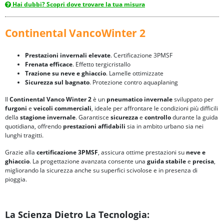
Hai dubbi? Scopri dove trovare la tua misura
Continental VancoWinter 2
Prestazioni invernali elevate
. Certificazione 3PMSF
Frenata efficace
. Effetto tergicristallo
Trazione su neve e ghiaccio
. Lamelle ottimizzate
Sicurezza sul bagnato
. Protezione contro aquaplaning
Il
Continental Vanco Winter 2
è un
pneumatico invernale
sviluppato per
furgoni
e
veicoli commerciali
, ideale per affrontare le condizioni più difficili
della
stagione invernale
. Garantisce
sicurezza
e
controllo
durante la guida
quotidiana, offrendo
prestazioni affidabili
sia in ambito urbano sia nei
lunghi tragitti.
Grazie alla
certificazione
3PMSF
, assicura ottime prestazioni su
neve e
ghiaccio
. La progettazione avanzata consente una
guida stabile
e
precisa
,
migliorando la sicurezza anche su superfici scivolose e in presenza di
pioggia.
La Scienza Dietro La Tecnologia: