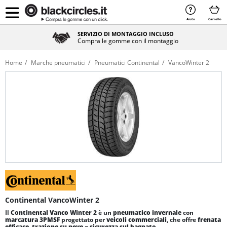
Aiuto
Carrello
SERVIZIO DI MONTAGGIO INCLUSO
Compra le gomme con il montaggio
Home
Marche pneumatici
Pneumatici Continental
VancoWinter 2
Continental VancoWinter 2
Il
Continental Vanco Winter 2
è un
pneumatico invernale
con
marcatura
3PMSF
progettato per
veicoli commerciali
, che offre
frenata
efficace
,
trazione su neve
e
sicurezza sul bagnato