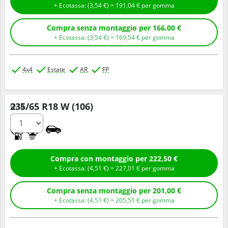
+ Ecotassa: (
3,
54
€
) =
191,
04
€
per gomma
Compra senza montaggio per 166,00 €
+ Ecotassa: (
3,
54
€
) =
169,
54
€
per gomma
4x4
Estate
AR
FP
235/65 R18 W (106)
Q.tà
B
B
Compra con montaggio per 222,50 €
+ Ecotassa: (
4,
51
€
) =
227,
01
€
per gomma
Compra senza montaggio per 201,00 €
+ Ecotassa: (
4,
51
€
) =
205,
51
€
per gomma