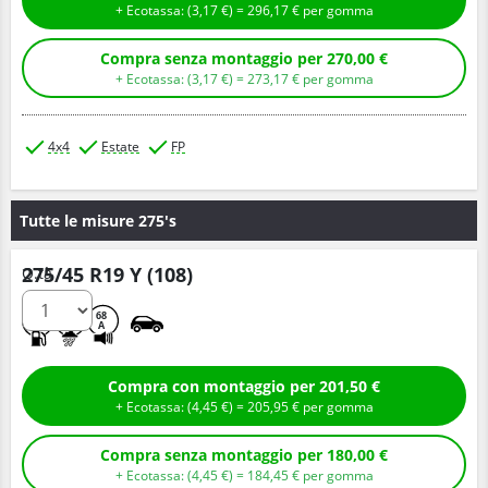
+ Ecotassa: (
3,
17
€
) =
296,
17
€
per gomma
Compra senza montaggio per 270,00 €
+ Ecotassa: (
3,
17
€
) =
273,
17
€
per gomma
4x4
Estate
FP
Tutte le misure 275's
275/45 R19 Y (108)
Q.tà
C
A
68
A
Compra con montaggio per 201,50 €
+ Ecotassa: (
4,
45
€
) =
205,
95
€
per gomma
Compra senza montaggio per 180,00 €
+ Ecotassa: (
4,
45
€
) =
184,
45
€
per gomma