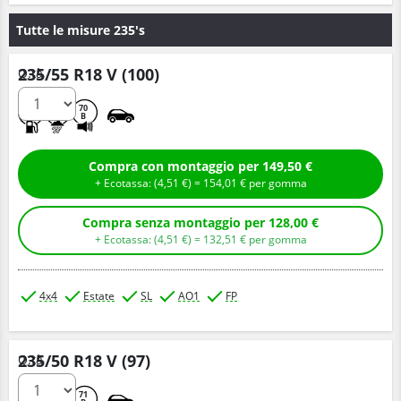
Tutte le misure 235's
235/55 R18 V (100)
Q.tà
A
A
70
B
Compra con montaggio per 149,50 €
+ Ecotassa: (
4,
51
€
) =
154,
01
€
per gomma
Compra senza montaggio per 128,00 €
+ Ecotassa: (
4,
51
€
) =
132,
51
€
per gomma
4x4
Estate
SL
AO1
FP
235/50 R18 V (97)
Q.tà
C
B
71