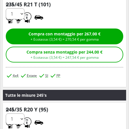
235/45 R21 T (101)
Q.tà
C
A
71
B
Compra con montaggio per 267,00 €
+ Ecotassa: (
3,
54
€
) =
270,
54
€
per gomma
Compra senza montaggio per 244,00 €
+ Ecotassa: (
3,
54
€
) =
247,
54
€
per gomma
4x4
Estate
SI
FP
Tutte le misure 245's
245/35 R20 Y (95)
Q.tà
D
B
71
B