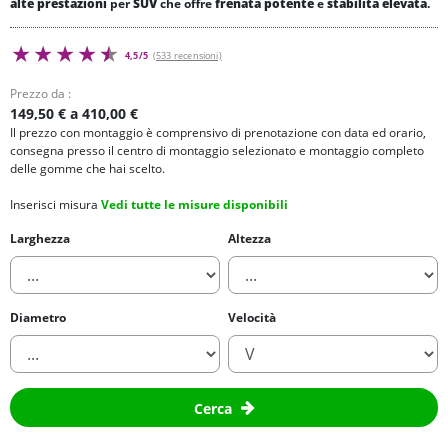
alte prestazioni
per
SUV
che offre
frenata potente
e
stabilità elevata
.
4,5/5
(533 recensioni)
Prezzo da :
149,50 € a 410,00 €
Il prezzo con montaggio è comprensivo di prenotazione con data ed orario,
consegna presso il centro di montaggio selezionato e montaggio completo
delle gomme che hai scelto.
Inserisci misura
Vedi tutte le misure disponibili
Larghezza
Altezza
Diametro
Velocità
Cerca