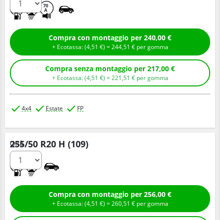
C
A
70
A
Compra con montaggio per 240,00 €
+ Ecotassa: (
4,
51
€
) =
244,
51
€
per gomma
Compra senza montaggio per 217,00 €
+ Ecotassa: (
4,
51
€
) =
221,
51
€
per gomma
4x4
Estate
FP
255/50 R20 H (109)
Q.tà
B
B
Compra con montaggio per 256,00 €
+ Ecotassa: (
4,
51
€
) =
260,
51
€
per gomma