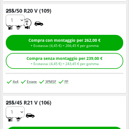
255/50 R20 V (109)
Q.tà
A
A
69
A
Compra con montaggio per 262,00 €
+ Ecotassa: (
4,
45
€
) =
266,
45
€
per gomma
Compra senza montaggio per 239,00 €
+ Ecotassa: (
4,
45
€
) =
243,
45
€
per gomma
4x4
Estate
3PMSF
FP
255/45 R21 V (106)
Q.tà
B
B