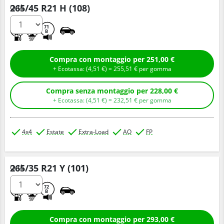
265/45 R21 H (108)
Q.tà
C
A
71
B
Compra con montaggio per 251,00 €
+ Ecotassa: (
4,
51
€
) =
255,
51
€
per gomma
Compra senza montaggio per 228,00 €
+ Ecotassa: (
4,
51
€
) =
232,
51
€
per gomma
4x4
Estate
Extra-Load
AO
FP
265/35 R21 Y (101)
Q.tà
C
B
72
B
Compra con montaggio per 293,00 €