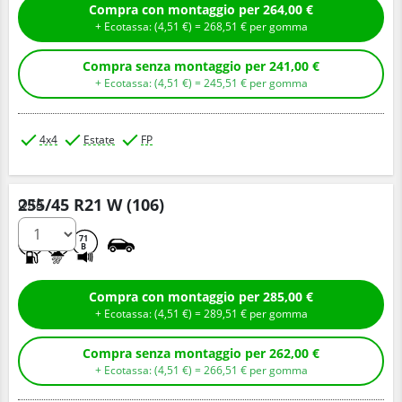
Compra con montaggio per 264,00 €
+ Ecotassa: (
4,
51
€
) =
268,
51
€
per gomma
Compra senza montaggio per 241,00 €
+ Ecotassa: (
4,
51
€
) =
245,
51
€
per gomma
4x4
Estate
FP
255/45 R21 W (106)
Q.tà
B
A
71
B
Compra con montaggio per 285,00 €
+ Ecotassa: (
4,
51
€
) =
289,
51
€
per gomma
Compra senza montaggio per 262,00 €
+ Ecotassa: (
4,
51
€
) =
266,
51
€
per gomma