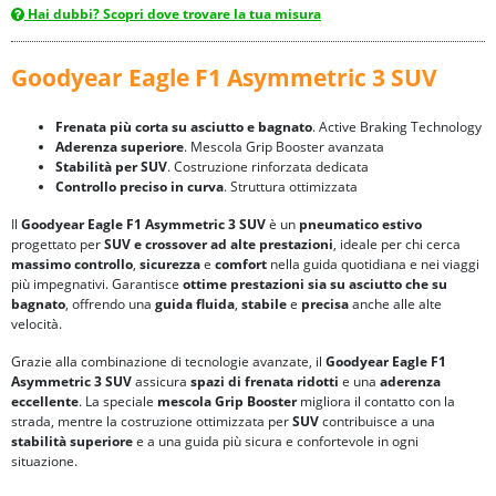
Hai dubbi? Scopri dove trovare la tua misura
Goodyear Eagle F1 Asymmetric 3 SUV
Frenata più corta su asciutto e bagnato
. Active Braking Technology
Aderenza superiore
. Mescola Grip Booster avanzata
Stabilità per SUV
. Costruzione rinforzata dedicata
Controllo preciso in curva
. Struttura ottimizzata
Il
Goodyear Eagle F1 Asymmetric 3 SUV
è un
pneumatico estivo
progettato per
SUV e crossover
ad alte prestazioni
, ideale per chi cerca
massimo controllo
,
sicurezza
e
comfort
nella guida quotidiana e nei viaggi
più impegnativi. Garantisce
ottime prestazioni sia su
asciutto che su
bagnato
, offrendo una
guida fluida
,
stabile
e
precisa
anche alle alte
velocità.
Grazie alla combinazione di tecnologie avanzate, il
Goodyear Eagle F1
Asymmetric 3 SUV
assicura
spazi di frenata ridotti
e una
aderenza
eccellente
. La speciale
mescola Grip Booster
migliora il contatto con la
strada, mentre la costruzione ottimizzata per
SUV
contribuisce a una
stabilità superiore
e a una guida più sicura e confortevole in ogni
situazione.