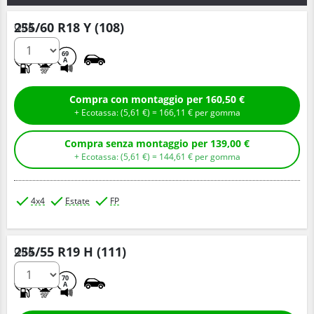
255/60 R18 Y (108)
Q.tà
D
A
69
A
Compra con montaggio per 160,50 €
+ Ecotassa: (
5,
61
€
) =
166,
11
€
per gomma
Compra senza montaggio per 139,00 €
+ Ecotassa: (
5,
61
€
) =
144,
61
€
per gomma
4x4
Estate
FP
255/55 R19 H (111)
Q.tà
A
A
70
A