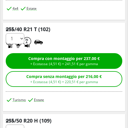
4x4
Estate
255/40 R21 T (102)
Q.tà
C
A
70
A
Compra con montaggio per 237,00 €
+ Ecotassa: (
4,
51
€
) =
241,
51
€
per gomma
Compra senza montaggio per 216,00 €
+ Ecotassa: (
4,
51
€
) =
220,
51
€
per gomma
Turismo
Estate
255/50 R20 H (109)
Q.tà