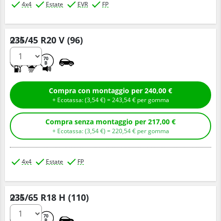
4x4
Estate
EVR
FP
235/45 R20 V (96)
Q.tà
C
B
70
B
Compra con montaggio per 240,00 €
+ Ecotassa: (
3,
54
€
) =
243,
54
€
per gomma
Compra senza montaggio per 217,00 €
+ Ecotassa: (
3,
54
€
) =
220,
54
€
per gomma
4x4
Estate
FP
235/65 R18 H (110)
Q.tà
A
B
70
B