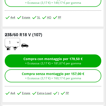
+ Ecotassa: (
3,
17
€
) =
149,
17
€
per gomma
4x4
Estate
SL
AO
FP
235/60 R18 V (107)
Q.tà
A
B
Compra con montaggio per 178,50 €
+ Ecotassa: (
3,
17
€
) =
181,
67
€
per gomma
Compra senza montaggio per 157,00 €
+ Ecotassa: (
3,
17
€
) =
160,
17
€
per gomma
4x4
Estate
Extra-Load
J
FP