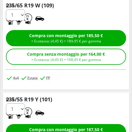
235/65 R19 W (109)
Q.tà
C
B
71
B
Compra con montaggio per 185,50 €
+ Ecotassa: (
4,
45
€
) =
189,
95
€
per gomma
Compra senza montaggio per 164,00 €
+ Ecotassa: (
4,
45
€
) =
168,
45
€
per gomma
4x4
Estate
FP
235/55 R19 Y (101)
Q.tà
A
A
70
B
Compra con montaggio per 187,50 €