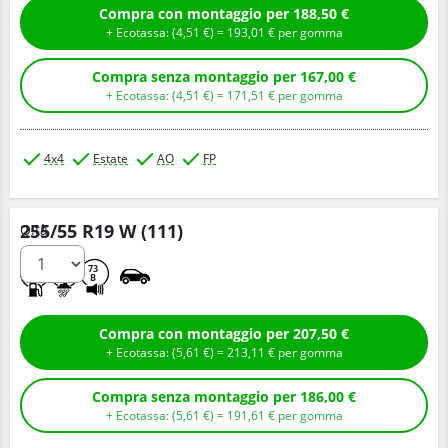
Compra con montaggio per 188,50 €
+ Ecotassa: (
4,
51
€
) =
193,
01
€
per gomma
Compra senza montaggio per 167,00 €
+ Ecotassa: (
4,
51
€
) =
171,
51
€
per gomma
4x4
Estate
AO
FP
255/55 R19 W (111)
Q.tà
C
A
73
B
Compra con montaggio per 207,50 €
+ Ecotassa: (
5,
61
€
) =
213,
11
€
per gomma
Compra senza montaggio per 186,00 €
+ Ecotassa: (
5,
61
€
) =
191,
61
€
per gomma