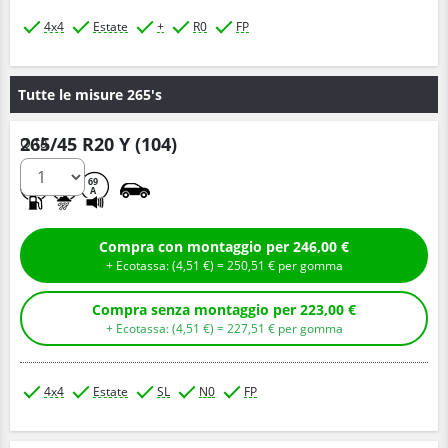
4x4
Estate
+
R0
FP
Tutte le misure 265's
265/45 R20 Y (104)
Q.tà
C
B
69
A
Compra con montaggio per 246,00 €
+ Ecotassa: (
4,
51
€
) =
250,
51
€
per gomma
Compra senza montaggio per 223,00 €
+ Ecotassa: (
4,
51
€
) =
227,
51
€
per gomma
4x4
Estate
SL
N0
FP