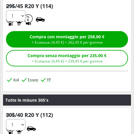
295/45 R20 Y (114)
Q.tà
C
A
71
A
Compra con montaggio per 258,00 €
+ Ecotassa: (
4,
45
€
) =
262,
45
€
per gomma
Compra senza montaggio per 235,00 €
+ Ecotassa: (
4,
45
€
) =
239,
45
€
per gomma
4x4
Estate
FP
Tutte le misure 305's
305/40 R20 Y (112)
Q.tà
B
A