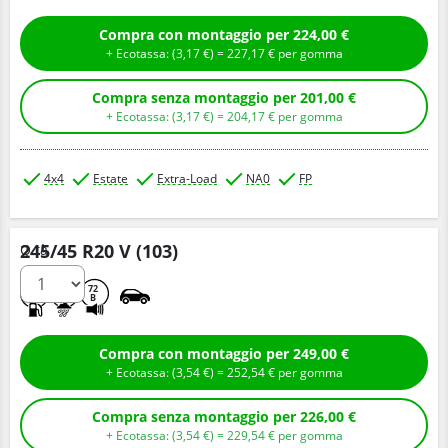
Compra con montaggio per 224,00 €
+ Ecotassa: (
3,
17
€
) =
227,
17
€
per gomma
Compra senza montaggio per 201,00 €
+ Ecotassa: (
3,
17
€
) =
204,
17
€
per gomma
4x4
Estate
Extra-Load
NA0
FP
245/45 R20 V (103)
Q.tà
B
B
72
B
Compra con montaggio per 249,00 €
+ Ecotassa: (
3,
54
€
) =
252,
54
€
per gomma
Compra senza montaggio per 226,00 €
+ Ecotassa: (
3,
54
€
) =
229,
54
€
per gomma