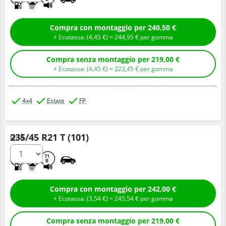
Compra con montaggio per 240,50 €
+ Ecotassa: (
4,
45
€
) =
244,
95
€
per gomma
Compra senza montaggio per 219,00 €
+ Ecotassa: (
4,
45
€
) =
223,
45
€
per gomma
4x4
Estate
FP
235/45 R21 T (101)
Q.tà
D
A
71
B
Compra con montaggio per 242,00 €
+ Ecotassa: (
3,
54
€
) =
245,
54
€
per gomma
Compra senza montaggio per 219,00 €