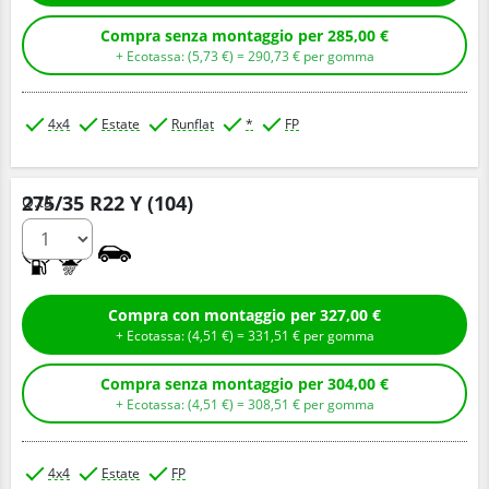
Compra senza montaggio per 285,00 €
+ Ecotassa: (
5,
73
€
) =
290,
73
€
per gomma
4x4
Estate
Runflat
*
FP
275/35 R22 Y (104)
Q.tà
C
A
Compra con montaggio per 327,00 €
+ Ecotassa: (
4,
51
€
) =
331,
51
€
per gomma
Compra senza montaggio per 304,00 €
+ Ecotassa: (
4,
51
€
) =
308,
51
€
per gomma
4x4
Estate
FP