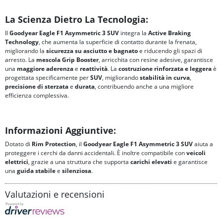
La Scienza Dietro La Tecnologia:
Il
Goodyear Eagle F1 Asymmetric 3 SUV
integra la
Active Braking
Technology
, che aumenta la superficie di contatto durante la frenata,
migliorando la
sicurezza su asciutto e bagnato
e riducendo gli spazi di
arresto. La
mescola Grip Booster
, arricchita con resine adesive, garantisce
una
maggiore
aderenza
e
reattività
. La
costruzione rinforzata e leggera
è
progettata specificamente per
SUV
, migliorando
stabilità in curva
,
precisione di sterzata
e
durata
, contribuendo anche a una migliore
efficienza complessiva.
Informazioni Aggiuntive:
Dotato di
Rim Protection
, il
Goodyear Eagle F1 Asymmetric 3 SUV
aiuta a
proteggere i cerchi da danni accidentali. È inoltre compatibile con
veicoli
elettrici
, grazie a una struttura che supporta
carichi elevati
e garantisce
una
guida stabile
e
silenziosa
.
Valutazioni e recensioni