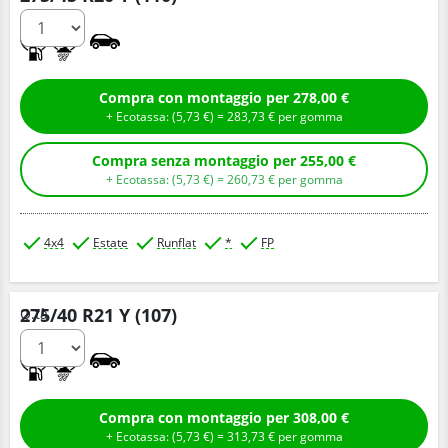
B
A
Compra con montaggio per 278,00 €
+ Ecotassa: (
5,
73
€
) =
283,
73
€
per gomma
Compra senza montaggio per 255,00 €
+ Ecotassa: (
5,
73
€
) =
260,
73
€
per gomma
4x4
Estate
Runflat
*
FP
275/40 R21 Y (107)
Q.tà
B
A
Compra con montaggio per 308,00 €
+ Ecotassa: (
5,
73
€
) =
313,
73
€
per gomma