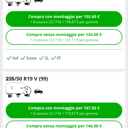
B
Compra con montaggio per 155,50 €
+ Ecotassa: (
3,
17
€
) =
158,
67
€
per gomma
Compra senza montaggio per 134,00 €
+ Ecotassa: (
3,
17
€
) =
137,
17
€
per gomma
4x4
Estate
SL
FP
235/50 R19 V (99)
Q.tà
C
A
71
B
Compra con montaggio per 167,50 €
+ Ecotassa: (
3,
17
€
) =
170,
67
€
per gomma
Compra senza montaggio per 146,00 €