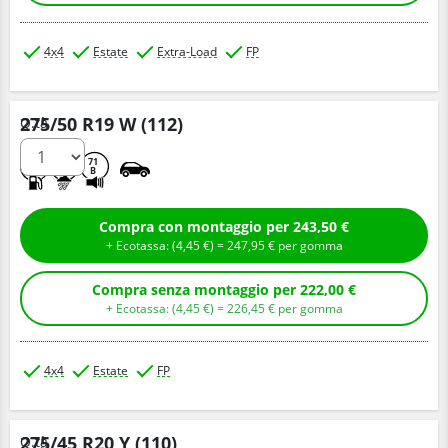
4x4
Estate
Extra-Load
FP
275/50 R19 W (112)
Q.tà
C
C
71
B
Compra con montaggio per 243,50 €
+ Ecotassa: (
4,
45
€
) =
247,
95
€
per gomma
Compra senza montaggio per 222,00 €
+ Ecotassa: (
4,
45
€
) =
226,
45
€
per gomma
4x4
Estate
FP
275/45 R20 Y (110)
Q.tà