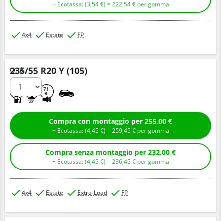
+ Ecotassa: (
3,
54
€
) =
222,
54
€
per gomma
4x4
Estate
FP
235/55 R20 Y (105)
Q.tà
C
B
71
B
Compra con montaggio per 255,00 €
+ Ecotassa: (
4,
45
€
) =
259,
45
€
per gomma
Compra senza montaggio per 232,00 €
+ Ecotassa: (
4,
45
€
) =
236,
45
€
per gomma
4x4
Estate
Extra-Load
FP