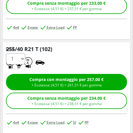
Compra senza montaggio per 233,00 €
+ Ecotassa: (
4,
51
€
) =
237,
51
€
per gomma
4x4
Estate
Extra-Load
FP
255/40 R21 T (102)
Q.tà
C
A
70
A
Compra con montaggio per 257,00 €
+ Ecotassa: (
4,
51
€
) =
261,
51
€
per gomma
Compra senza montaggio per 234,00 €
+ Ecotassa: (
4,
51
€
) =
238,
51
€
per gomma
4x4
Estate
Extra-Load
SI
FP