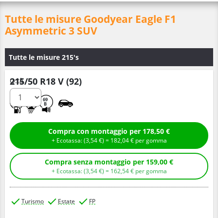
Tutte le misure Goodyear Eagle F1
Asymmetric 3 SUV
Tutte le misure 215's
215/50 R18 V (92)
Q.tà
B
B
69
B
Compra con montaggio per 178,50 €
+ Ecotassa: (
3,
54
€
) =
182,
04
€
per gomma
Compra senza montaggio per 159,00 €
+ Ecotassa: (
3,
54
€
) =
162,
54
€
per gomma
Turismo
Estate
FP