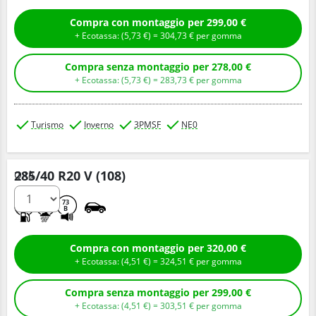
Compra con montaggio per 299,00 €
+ Ecotassa: (
5,
73
€
) =
304,
73
€
per gomma
Compra senza montaggio per 278,00 €
+ Ecotassa: (
5,
73
€
) =
283,
73
€
per gomma
Turismo
Inverno
3PMSF
NE0
285/40 R20 V (108)
Q.tà
C
C
73
B
Compra con montaggio per 320,00 €
+ Ecotassa: (
4,
51
€
) =
324,
51
€
per gomma
Compra senza montaggio per 299,00 €
+ Ecotassa: (
4,
51
€
) =
303,
51
€
per gomma