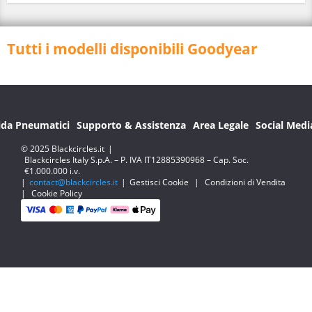
Tutti i modelli disponibili Goodyear
ida Pneumatici
Supporto & Assistenza
Area Legale
Social Medi
© 2025 Blackcircles.it
|
Blackcircles Italy S.p.A. – P. IVA IT12885390968 – Cap. Soc.
€1.000.000 i.v.
|
contact@blackcircles.it
|
Gestisci Cookie
|
Condizioni di Vendita
|
Cookie Policy