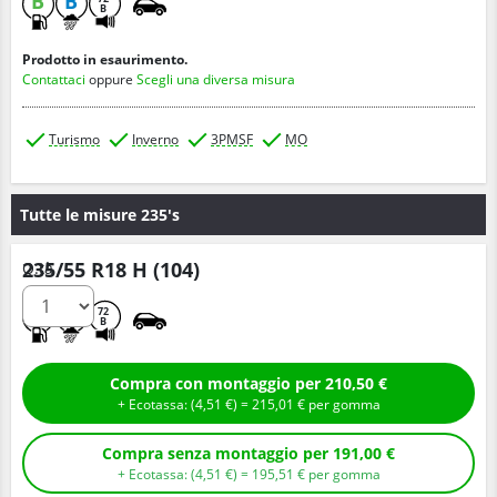
B
B
B
Prodotto in esaurimento.
Contattaci
oppure
Scegli una diversa misura
Turismo
Inverno
3PMSF
MO
Tutte le misure 235's
235/55 R18 H (104)
Q.tà
C
B
72
B
Compra con montaggio per 210,50 €
+ Ecotassa: (
4,
51
€
) =
215,
01
€
per gomma
Compra senza montaggio per 191,00 €
+ Ecotassa: (
4,
51
€
) =
195,
51
€
per gomma