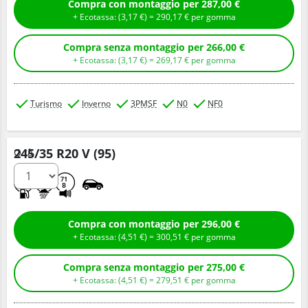
Compra con montaggio per 287,00 €
+ Ecotassa: (
3,
17
€
) =
290,
17
€
per gomma
Compra senza montaggio per 266,00 €
+ Ecotassa: (
3,
17
€
) =
269,
17
€
per gomma
Turismo
Inverno
3PMSF
N0
NF0
245/35 R20 V (95)
Q.tà
D
B
71
B
Compra con montaggio per 296,00 €
+ Ecotassa: (
4,
51
€
) =
300,
51
€
per gomma
Compra senza montaggio per 275,00 €
+ Ecotassa: (
4,
51
€
) =
279,
51
€
per gomma