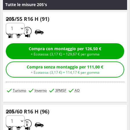
Tutte le misure 205's
205/55 R16 H (91)
Q.tà
C
B
72
B
Compra con montaggio per 126,50 €
+ Ecotassa: (
3,
17
€
) =
129,
67
€
per gomma
Compra senza montaggio per 111,00 €
+ Ecotassa: (
3,
17
€
) =
114,
17
€
per gomma
Turismo
Inverno
3PMSF
AO
205/60 R16 H (96)
Q.tà
C
C
71
B