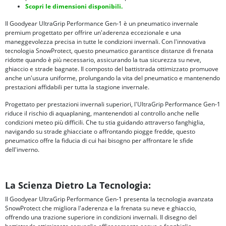
Scopri le dimensioni disponibili.
Il Goodyear UltraGrip Performance Gen-1 è un pneumatico invernale
premium progettato per offrire un'aderenza eccezionale e una
maneggevolezza precisa in tutte le condizioni invernali. Con l'innovativa
tecnologia SnowProtect, questo pneumatico garantisce distanze di frenata
ridotte quando è più necessario, assicurando la tua sicurezza su neve,
ghiaccio e strade bagnate. Il composto del battistrada ottimizzato promuove
anche un'usura uniforme, prolungando la vita del pneumatico e mantenendo
prestazioni affidabili per tutta la stagione invernale.
Progettato per prestazioni invernali superiori, l'UltraGrip Performance Gen-1
riduce il rischio di aquaplaning, mantenendoti al controllo anche nelle
condizioni meteo più difficili. Che tu stia guidando attraverso fanghiglia,
navigando su strade ghiacciate o affrontando piogge fredde, questo
pneumatico offre la fiducia di cui hai bisogno per affrontare le sfide
dell'inverno.
La Scienza Dietro La Tecnologia:
Il Goodyear UltraGrip Performance Gen-1 presenta la tecnologia avanzata
SnowProtect che migliora l'aderenza e la frenata su neve e ghiaccio,
offrendo una trazione superiore in condizioni invernali. Il disegno del