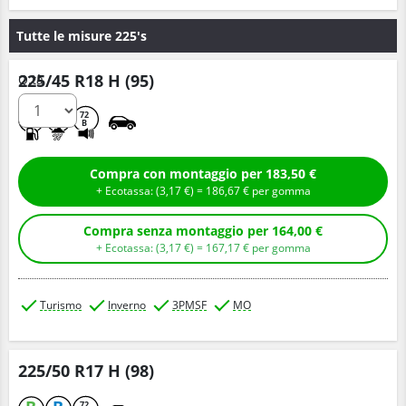
Tutte le misure 225's
225/45 R18 H (95)
Q.tà
B
B
72
B
Compra con montaggio per 183,50 €
+ Ecotassa: (
3,
17
€
) =
186,
67
€
per gomma
Compra senza montaggio per 164,00 €
+ Ecotassa: (
3,
17
€
) =
167,
17
€
per gomma
Turismo
Inverno
3PMSF
MO
225/50 R17 H (98)
72