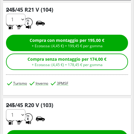
245/45 R21 V (104)
Q.tà
C
C
71
B
Compra con montaggio per 195,00 €
+ Ecotassa: (
4,
45
€
) =
199,
45
€
per gomma
Compra senza montaggio per 174,00 €
+ Ecotassa: (
4,
45
€
) =
178,
45
€
per gomma
Turismo
Inverno
3PMSF
245/45 R20 V (103)
Q.tà
C
C
71
B