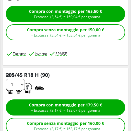
Compra con montaggio per 165,50 €
+ Ecotassa: (
3,
54
€
) =
169,
04
€
per gomma
Compra senza montaggio per 150,00 €
+ Ecotassa: (
3,
54
€
) =
153,
54
€
per gomma
Turismo
Inverno
3PMSF
205/45 R18 H (90)
Q.tà
C
B
70
B
Compra con montaggio per 179,50 €
+ Ecotassa: (
3,
17
€
) =
182,
67
€
per gomma
Compra senza montaggio per 160,00 €
+ Ecotassa: (
3,
17
€
) =
163,
17
€
per gomma