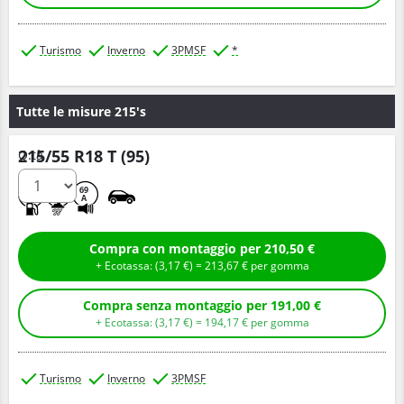
Turismo
Inverno
3PMSF
*
Tutte le misure 215's
215/55 R18 T (95)
Q.tà
C
B
69
A
Compra con montaggio per 210,50 €
+ Ecotassa: (
3,
17
€
) =
213,
67
€
per gomma
Compra senza montaggio per 191,00 €
+ Ecotassa: (
3,
17
€
) =
194,
17
€
per gomma
Turismo
Inverno
3PMSF