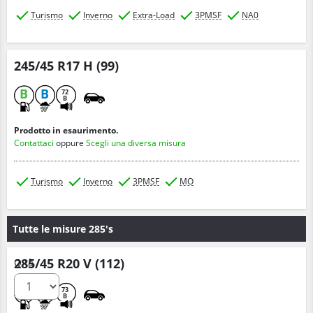
Turismo
Inverno
Extra-Load
3PMSF
NA0
245/45 R17 H (99)
B
B
72
B
Prodotto in esaurimento.
Contattaci
oppure
Scegli una diversa misura
Turismo
Inverno
3PMSF
MO
Tutte le misure 285's
285/45 R20 V (112)
Q.tà
C
C
73
B