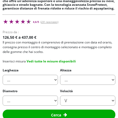
che offre un'aderenza superiore e una maneggevolezza precisa su neve,
ghiaccio e strade bagnate. Con la tecnologia avanzata SnowProtect,
garantisce distanze di frenata ridotte e riduce il rischio di aquaplaning.
4,6/5
(231 recensioni)
Prezzo da :
126,50 € a 437,00 €
Il prezzo con montaggio è comprensivo di prenotazione con data ed orario,
consegna presso il centro di montaggio selezionato e montaggio completo
delle gomme che hai scelto.
Inserisci misura
Vedi tutte le misure disponibili
Larghezza
Altezza
Diametro
Velocità
Cerca