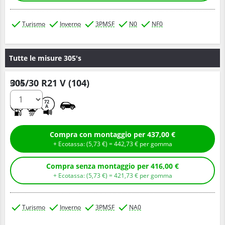
Turismo
Inverno
3PMSF
N0
NF0
Tutte le misure 305's
305/30 R21 V (104)
Q.tà
D
D
72
A
Compra con montaggio per 437,00 €
+ Ecotassa: (
5,
73
€
) =
442,
73
€
per gomma
Compra senza montaggio per 416,00 €
+ Ecotassa: (
5,
73
€
) =
421,
73
€
per gomma
Turismo
Inverno
3PMSF
NA0