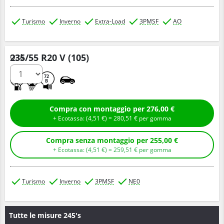
Turismo
Inverno
Extra-Load
3PMSF
AO
235/55 R20 V (105)
Q.tà
B
C
72
B
Compra con montaggio per 276,00 €
+ Ecotassa: (
4,
51
€
) =
280,
51
€
per gomma
Compra senza montaggio per 255,00 €
+ Ecotassa: (
4,
51
€
) =
259,
51
€
per gomma
Turismo
Inverno
3PMSF
NE0
Tutte le misure 245's