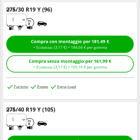
275/30 R19 Y (96)
Q.tà
D
A
73
B
Compra con montaggio per 181,49 €
+ Ecotassa: (
3,
17
€
) =
184,
66
€
per gomma
Compra senza montaggio per 161,99 €
+ Ecotassa: (
3,
17
€
) =
165,
16
€
per gomma
Turismo
Estate
Extra-Load
275/40 R19 Y (105)
Q.tà
C
A
73
B