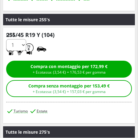
Tutte le misure 255's
255/45 R19 Y (104)
Q.tà
C
A
73
B
Compra con montaggio per 172,99 €
+ Ecotassa: (
3,
54
€
) =
176,
53
€
per gomma
Compra senza montaggio per 153,49 €
+ Ecotassa: (
3,
54
€
) =
157,
03
€
per gomma
Turismo
Estate
Tutte le misure 275's