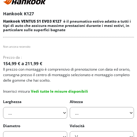
Hankook K127
Hankook VENTUS S1 EVO3 K127
è il pneumatico estivo adatto a tutti i
tipi di auto che assicura massime prestazioni durante i mesi estivi, in
particolare sulle superfici bagnate
Non ancora recensito
Prezzo da :
154,99 € a 211,99 €
Il prezzo con montaggio è comprensivo di prenotazione con data ed orario,
consegna presso il centro di montaggio selezionato e montaggio completo
delle gomme che hai scelto.
Inserisci misura
Vedi tutte le misure disponibili
Larghezza
Altezza
Diametro
Velocità