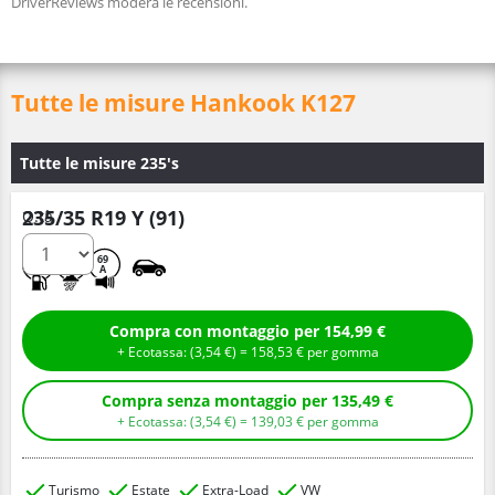
DriverReviews modera le recensioni.
Tutte le misure Hankook K127
Tutte le misure 235's
235/35 R19 Y (91)
Q.tà
C
A
69
A
Compra con montaggio per 154,99 €
+ Ecotassa: (
3,
54
€
) =
158,
53
€
per gomma
Compra senza montaggio per 135,49 €
+ Ecotassa: (
3,
54
€
) =
139,
03
€
per gomma
Turismo
Estate
Extra-Load
VW