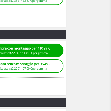
+ Ecotassa: (
2,
38
€
) =
62,
87
€
per gomma
pra con montaggio
per 110,99 €
+ Ecotassa: (
2,
20
€
) =
113,
19
€
per gomma
pra senza montaggio
per 95,49 €
+ Ecotassa: (
2,
20
€
) =
97,
69
€
per gomma