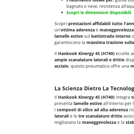
bagnato e neve, resistenza all’aqu
Scopri le dimensioni disponibili.
Scopri
prestazioni affidabili tutto l'an
un'
ottima aderenza
e
maneggevolezza
lamelle estive
sul
battistrada interno
o
garantiscono la
massima trazione sull
Il
Hankook Kinergy 4S (H740)
eccelle 
ampie scanalature laterali e dritte
disp
acciaio
, questo pneumatico offre una
m
La Scienza Dietro La Tecnolog
Il
Hankook Kinergy 4S (H740)
integra
t
presenta
lamelle estive
all'interno per l
I
composti di silice ad alta aderenza
ri
laterali
e le
tre scanalature dritte
assi
migliorano la
maneggevolezza
e la
stab