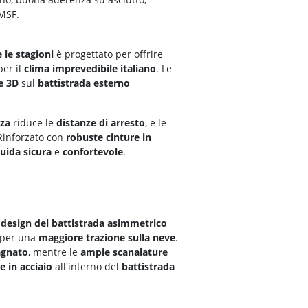
PMSF.
 le stagioni
è progettato per offrire
per il
clima imprevedibile italiano
. Le
e 3D
sul
battistrada esterno
nza
riduce le
distanze di arresto
, e le
 Rinforzato con
robuste cinture in
uida sicura
e
confortevole
.
l
design del battistrada asimmetrico
per una
maggiore trazione sulla neve
.
agnato
, mentre le
ampie scanalature
e in acciaio
all'interno del
battistrada