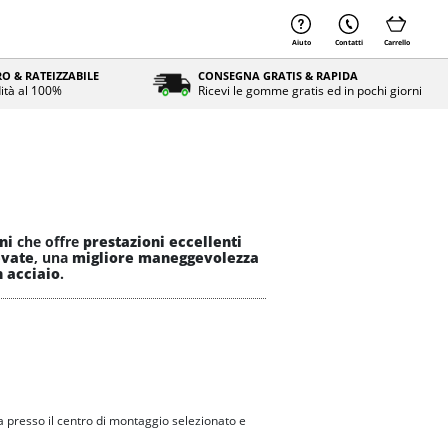
Aiuto
Contatti
Carrello
O & RATEIZZABILE
CONSEGNA GRATIS & RAPIDA
ità al 100%
Ricevi le gomme gratis ed in pochi giorni
ni
che offre
prestazioni eccellenti
evate
, una
migliore maneggevolezza
n acciaio
.
 presso il centro di montaggio selezionato e