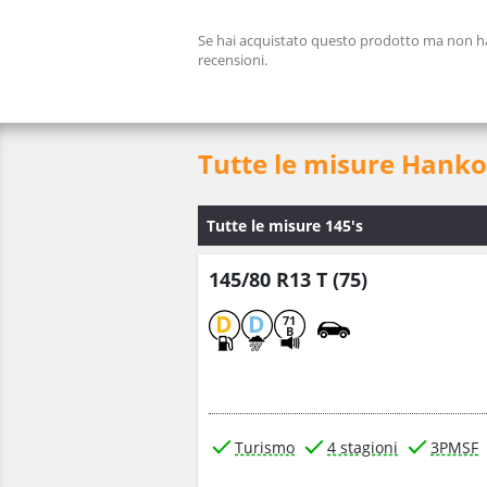
Se hai acquistato questo prodotto ma non hai
recensioni.
Tutte le misure Hanko
Tutte le misure 145's
145/80 R13 T (75)
D
D
71
B
Turismo
4 stagioni
3PMSF