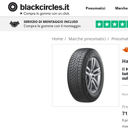
Pneumatici
Marche
SERVIZIO DI MONTAGGIO INCLUSO
Compra le gomme con il montaggio
Home
Marche pneumatici
Pneumat
Ha
Il
H
tu
su
Non
Pre
71
Il 
mon