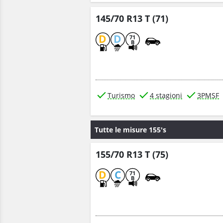
145/70 R13 T (71)
D
D
71
B
Turismo
4 stagioni
3PMSF
Tutte le misure 155's
155/70 R13 T (75)
D
C
71
B