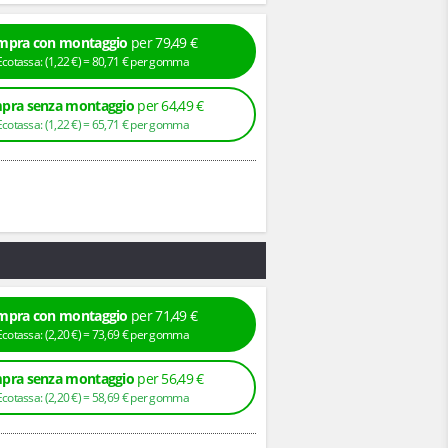
mpra con montaggio
per 79,49 €
+ Ecotassa: (
1,
22
€
) =
80,
71
€
per gomma
pra senza montaggio
per 64,49 €
+ Ecotassa: (
1,
22
€
) =
65,
71
€
per gomma
mpra con montaggio
per 71,49 €
+ Ecotassa: (
2,
20
€
) =
73,
69
€
per gomma
pra senza montaggio
per 56,49 €
+ Ecotassa: (
2,
20
€
) =
58,
69
€
per gomma