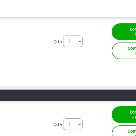
Co
Q.tà
Com
Co
Q.tà
Com