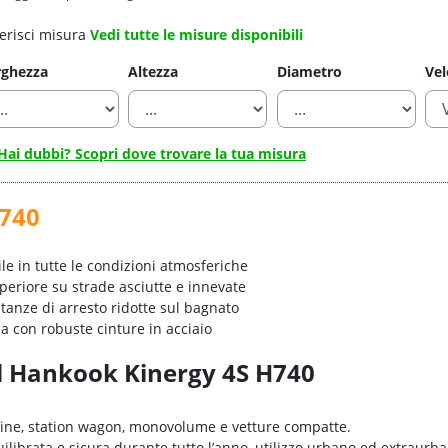
erisci misura
Vedi tutte le misure disponibili
rghezza
Altezza
Diametro
Vel
Hai dubbi? Scopri dove trovare la tua misura
H740
le in tutte le condizioni atmosferiche
eriore su strade asciutte e innevate
tanze di arresto ridotte sul bagnato
 con robuste cinture in acciaio
el Hankook Kinergy 4S H740
rline, station wagon, monovolume e vetture compatte.
ilibrata e sicura durante tutto l’anno, utilizzo urbano ed extraurb