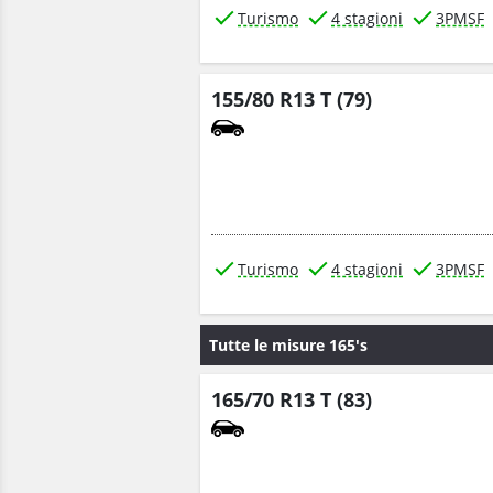
Turismo
4 stagioni
3PMSF
155/80 R13 T (79)
Turismo
4 stagioni
3PMSF
Tutte le misure 165's
165/70 R13 T (83)