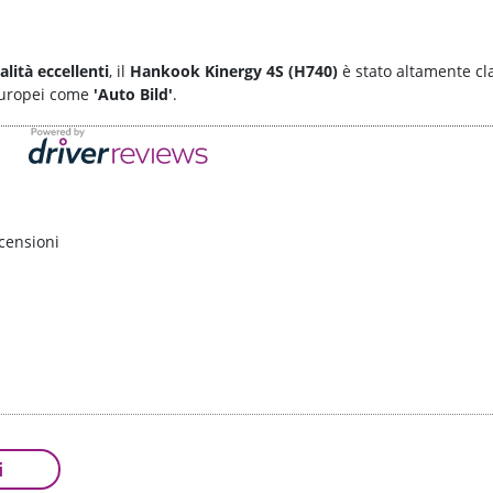
alità eccellenti
, il
Hankook Kinergy 4S (H740)
è stato altamente cla
europei come
'Auto Bild'
.
censioni
i