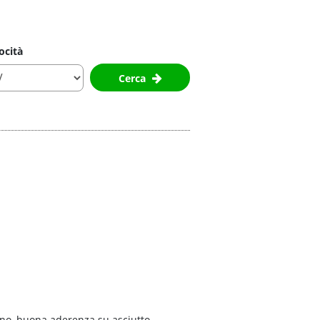
ocità
Cerca
ano, buona aderenza su asciutto,