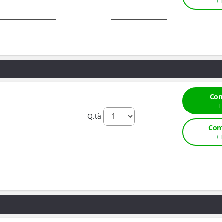
Com
Q.tà
Com