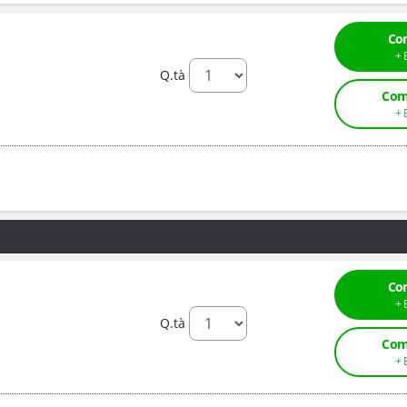
Co
Q.tà
Com
Co
Q.tà
Com