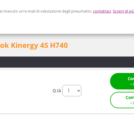
 ricevuto un'e-mail di valutazione degli pneumatici,
contattaci
.
Scopri di pi
ok Kinergy 4S H740
Co
Q.tà
Com