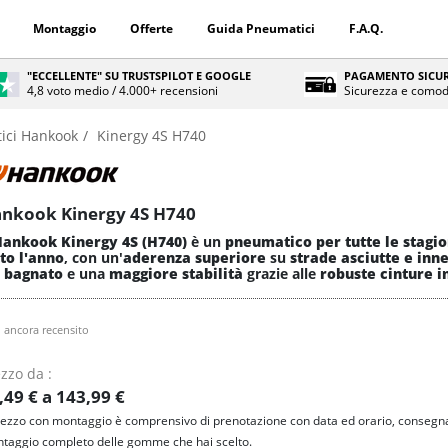
Montaggio
Offerte
Guida Pneumatici
F.A.Q.
"ECCELLENTE" SU TRUSTSPILOT E GOOGLE
PAGAMENTO SICUR
4,8 voto medio / 4.000+ recensioni
Sicurezza e comod
ici Hankook
Kinergy 4S H740
nkook Kinergy 4S H740
ankook Kinergy 4S (H740)
è un
pneumatico per tutte le stagio
tto l'anno
, con un'
aderenza superiore
su
strade asciutte e inn
l bagnato
e una
maggiore stabilità
grazie alle
robuste cinture i
 ancora recensito
zzo da :
,49 € a 143,99 €
prezzo con montaggio è comprensivo di prenotazione con data ed orario, consegna
taggio completo delle gomme che hai scelto.