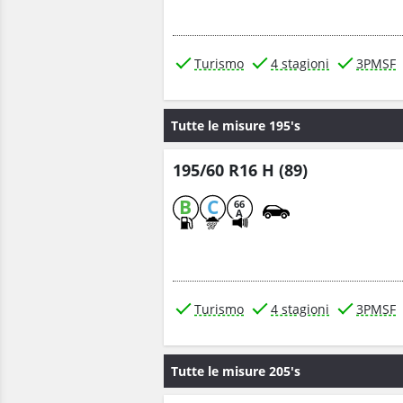
Turismo
4 stagioni
3PMSF
Tutte le misure 195's
195/60 R16 H (89)
B
C
66
A
Turismo
4 stagioni
3PMSF
Tutte le misure 205's