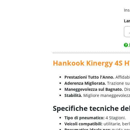
Ins
La
Hankook Kinergy 4S 
Prestazioni Tutto l'Anno.
Affidabi
Aderenza Migliorata.
Trazione sup
Maneggevolezza sul Bagnato.
Dis
Stabilità.
Migliore maneggevolezza
Specifiche tecniche d
Tipo di pneumatico:
4 Stagioni.
Veicoli compatibili:
utilitarie, be
Pneumatico ideale per:
guida equ