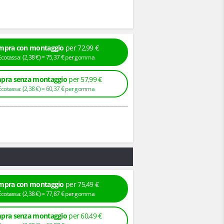
mpra con montaggio
per 72,99 €
+ Ecotassa: (
2,
38
€
) =
75,
37
€
per gomma
pra senza montaggio
per 57,99 €
+ Ecotassa: (
2,
38
€
) =
60,
37
€
per gomma
mpra con montaggio
per 75,49 €
+ Ecotassa: (
2,
38
€
) =
77,
87
€
per gomma
pra senza montaggio
per 60,49 €