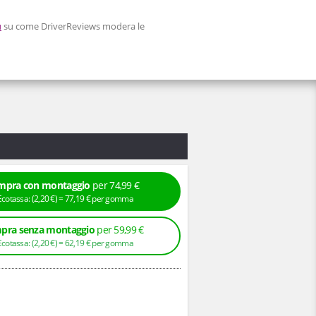
ù
su come DriverReviews modera le
mpra con montaggio
per 74,99 €
+ Ecotassa: (
2,
20
€
) =
77,
19
€
per gomma
pra senza montaggio
per 59,99 €
+ Ecotassa: (
2,
20
€
) =
62,
19
€
per gomma