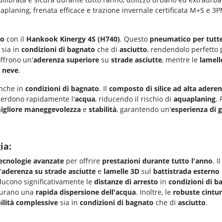
aplaning, frenata efficace e trazione invernale certificata M+S e 3
no
con il
Hankook Kinergy 4S (H740)
. Questo
pneumatico per tutte
sia in
condizioni di bagnato
che di
asciutto
, rendendolo perfetto 
ffrono un'
aderenza superiore
su
strade asciutte
, mentre le
lamell
a neve
.
anche in
condizioni di bagnato
. Il
composto di silice ad alta adere
erdono rapidamente l'
acqua
, riducendo il rischio di
aquaplaning
.
igliore maneggevolezza
e
stabilità
, garantendo un'
esperienza di g
ia:
ecnologie avanzate
per offrire
prestazioni durante tutto l'anno
. I
'
aderenza su strade asciutte
e
lamelle 3D
sul
battistrada esterno
ducono significativamente le
distanze di arresto
in
condizioni di b
curano una
rapida dispersione dell'acqua
. Inoltre, le
robuste cintur
ilità complessive
sia in
condizioni di bagnato
che di
asciutto
.