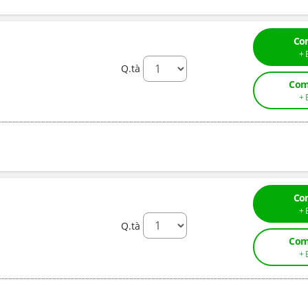
Co
Q.tà
Com
Co
Q.tà
Com