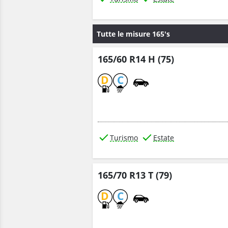
Tutte le misure 165's
165/60 R14 H (75)
D
C
Turismo
Estate
165/70 R13 T (79)
D
C