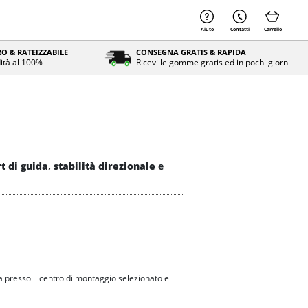
Aiuto
Contatti
Carrello
O & RATEIZZABILE
CONSEGNA GRATIS & RAPIDA
ità al 100%
Ricevi le gomme gratis ed in pochi giorni
t di guida
,
stabilità direzionale
e
 presso il centro di montaggio selezionato e