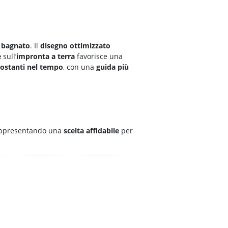
e
bagnato
. Il
disegno ottimizzato
e
sull’
impronta a terra
favorisce una
costanti nel tempo
, con una
guida più
appresentando una
scelta affidabile
per