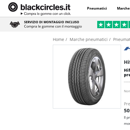
Pneumatici
Marche
SERVIZIO DI MONTAGGIO INCLUSO
Compra le gomme con il montaggio
Home
Marche pneumatici
Pneumati
Hi
Hi
pre
Non
Pre
50
Il 
mon