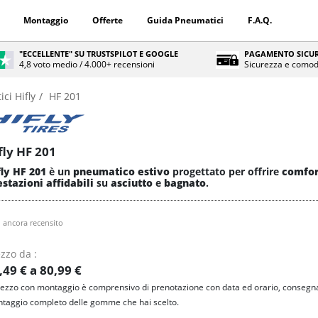
Montaggio
Offerte
Guida Pneumatici
F.A.Q.
"ECCELLENTE" SU TRUSTSPILOT E GOOGLE
PAGAMENTO SICUR
4,8 voto medio / 4.000+ recensioni
Sicurezza e comod
ci Hifly
HF 201
fly HF 201
fly HF 201
è un
pneumatico estivo
progettato per offrire
comfor
stazioni affidabili
su
asciutto
e
bagnato
.
 ancora recensito
zzo da :
,49 € a 80,99 €
prezzo con montaggio è comprensivo di prenotazione con data ed orario, consegna
taggio completo delle gomme che hai scelto.