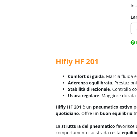
Ins
La
Hifly HF 201
Comfort di guida
. Marcia fluida e
Aderenza equilibrata
. Prestazion
Stabilità direzionale
. Controllo c
Usura regolare
. Maggiore durata
Hifly HF 201
è un
pneumatico estivo
p
quotidiano
. Offre un
buon equilibrio
t
La
struttura del pneumatico
favorisce
comportamento su strada resta
equilib