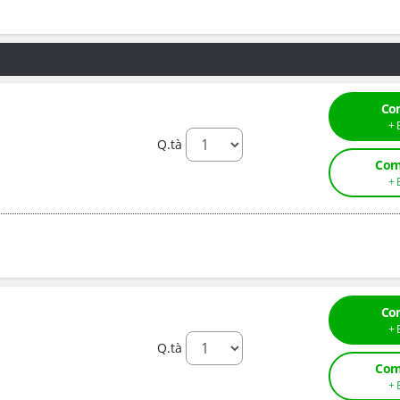
Co
Q.tà
Com
Co
Q.tà
Com