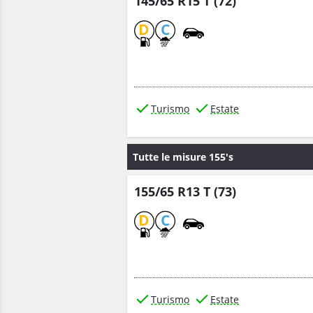
145/65 R15 T (72)
D
C
Turismo
Estate
Tutte le misure 155's
155/65 R13 T (73)
D
C
Turismo
Estate