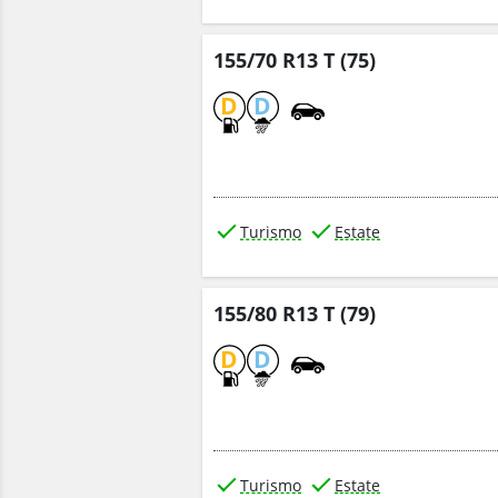
155/70 R13 T (75)
D
D
Turismo
Estate
155/80 R13 T (79)
D
D
Turismo
Estate