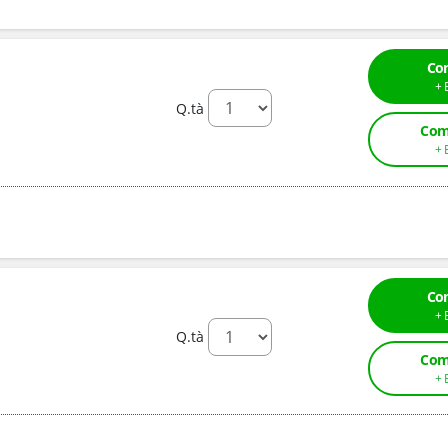
Co
Q.tà
Com
Co
Q.tà
Com