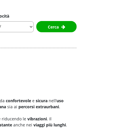
ocità
Cerca
ida
confortevole
e
sicura
nell’
uso
ana
sia ai
percorsi extraurbani
.
 riducendo le
vibrazioni
. Il
stante
anche nei
viaggi più lunghi
.