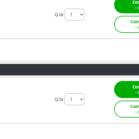
Co
Q.tà
Com
Co
Q.tà
Com