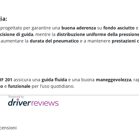
ia:
progettato per garantire una
buona aderenza
su
fondo asciutto
cisione di guida
, mentre la
distribuzione uniforme della pression
d aumentare la
durata del pneumatico
e a mantenere
prestazioni 
HF 201
assicura una
guida fluida
e una buona
maneggevolezza
, r
co
e
funzionale
per l’uso quotidiano.
censioni