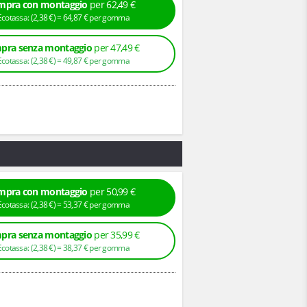
mpra con montaggio
per 62,49 €
+ Ecotassa: (
2,
38
€
) =
64,
87
€
per gomma
pra senza montaggio
per 47,49 €
+ Ecotassa: (
2,
38
€
) =
49,
87
€
per gomma
mpra con montaggio
per 50,99 €
+ Ecotassa: (
2,
38
€
) =
53,
37
€
per gomma
pra senza montaggio
per 35,99 €
+ Ecotassa: (
2,
38
€
) =
38,
37
€
per gomma