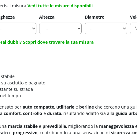
erisci misura
Vedi tutte le misure disponibili
rghezza
Altezza
Diametro
Vel
Hai dubbi? Scopri dove trovare la tua misura
 stabile
i su asciutto e bagnato
ostante su strada
 nel tempo
ensato per
auto compatte
,
utilitarie
e
berline
che cercano una gu
ra
comfort
,
controllo
e
durata
, risultando adatto sia alla
guida urb
 una
marcia stabile
e
prevedibile
, migliorando la
maneggevolezza
e
rato
e
progressivo
, contribuendo a una sensazione di
sicurezza co