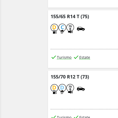
155/65 R14 T (75)
D
C
70
B
Turismo
Estate
155/70 R12 T (73)
D
D
70
B
Turismo
Estate