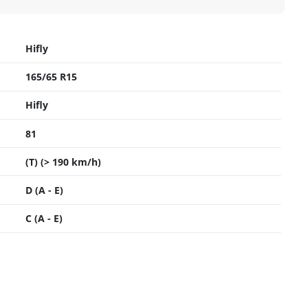
Hifly
165/65 R15
Hifly
81
(T) (> 190 km/h)
D (A - E)
C (A - E)