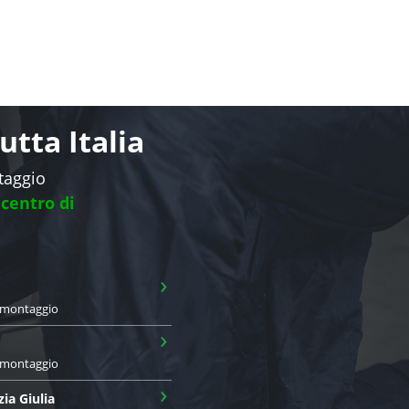
tta Italia
ntaggio
 centro di
›
i montaggio
›
i montaggio
›
zia Giulia