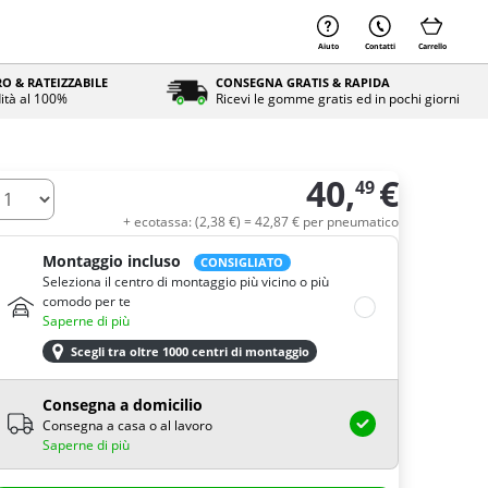
Aiuto
Contatti
Carrello
O & RATEIZZABILE
CONSEGNA GRATIS & RAPIDA
ità al 100%
Ricevi le gomme gratis ed in pochi giorni
40,
€
49
uantità
+ ecotassa: (
2,
38
€
) =
42,
87
€
per pneumatico
Montaggio incluso
CONSIGLIATO
Seleziona il centro di montaggio più vicino o più
comodo per te
Saperne di più
Scegli tra oltre 1000 centri di montaggio
Consegna a domicilio
Consegna a casa o al lavoro
Saperne di più