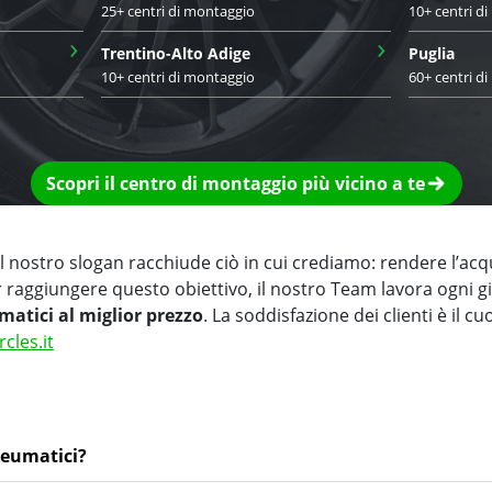
25+ centri di montaggio
10+ centri d
›
›
Trentino-Alto Adige
Puglia
10+ centri di montaggio
60+ centri d
Scopri il centro di montaggio più vicino a te
 nostro slogan racchiude ciò in cui crediamo: rendere l’acq
r raggiungere questo obiettivo, il nostro Team lavora ogni 
matici al miglior prezzo
. La soddisfazione dei clienti è il cu
rcles.it
neumatici?