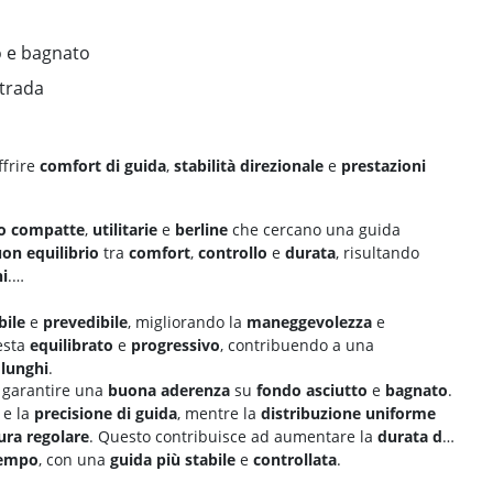
to e bagnato
strada
ffrire
comfort di guida
,
stabilità direzionale
e
prestazioni
o compatte
,
utilitarie
e
berline
che cercano una guida
on equilibrio
tra
comfort
,
controllo
e
durata
, risultando
i
.
bile
e
prevedibile
, migliorando la
maneggevolezza
e
esta
equilibrato
e
progressivo
, contribuendo a una
 lunghi
.
 garantire una
buona aderenza
su
fondo asciutto
e
bagnato
.
e la
precisione di guida
, mentre la
distribuzione uniforme
ura regolare
. Questo contribuisce ad aumentare la
durata del
tempo
, con una
guida più
stabile
e
controllata
.