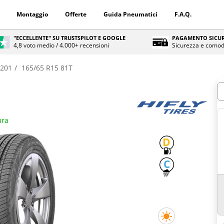
Montaggio
Offerte
Guida Pneumatici
F.A.Q.
"ECCELLENTE" SU TRUSTSPILOT E GOOGLE
PAGAMENTO SICUR
4,8 voto medio / 4.000+ recensioni
Sicurezza e comod
 201
165/65 R15 81T
Q
ura
D
C