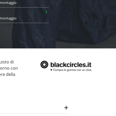
i montaggio
›
i montaggio
uisto di
giorno con
ore della