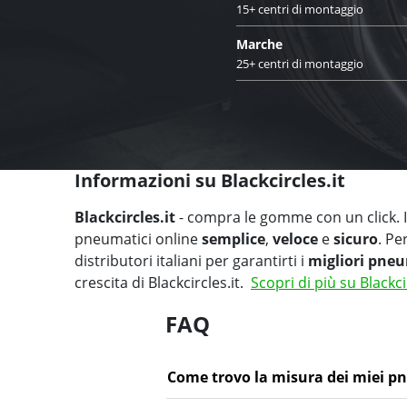
15+ centri di montaggio
Marche
25+ centri di montaggio
Informazioni su Blackcircles.it
Blackcircles.it
- compra le gomme con un click. Il
pneumatici online
semplice
,
veloce
e
sicuro
. Pe
distributori italiani per garantirti i
migliori pneu
crescita di Blackcircles.it.
Scopri di più su Blackci
FAQ
Come trovo la misura dei miei p