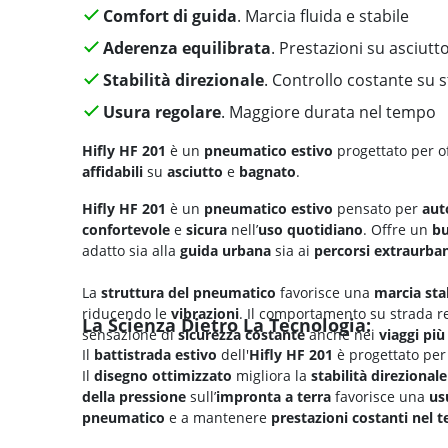
Comfort di guida
. Marcia fluida e stabile
Aderenza equilibrata
. Prestazioni su asciut
Stabilità direzionale
. Controllo costante su 
Usura regolare
. Maggiore durata nel tempo
Hifly HF 201
è un
pneumatico estivo
progettato per o
affidabili
su
asciutto
e
bagnato
.
Hifly HF 201
è un
pneumatico estivo
pensato per
aut
confortevole
e
sicura
nell’
uso quotidiano
. Offre un
bu
adatto sia alla
guida urbana
sia ai
percorsi extraurban
La
struttura del pneumatico
favorisce una
marcia sta
riducendo le
vibrazioni
. Il comportamento su strada r
La Scienza Dietro La Tecnologia:
sensazione di
sicurezza costante
anche nei
viaggi più
Il
battistrada estivo
dell'
Hifly HF 201
è progettato per
Il
disegno ottimizzato
migliora la
stabilità direzionale
della pressione
sull’
impronta a terra
favorisce una
us
pneumatico
e a mantenere
prestazioni costanti nel 