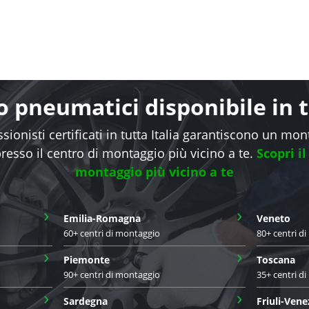
 pneumatici disponibile in tu
sionisti certificati in tutta Italia garantiscono un mo
presso il centro di montaggio più vicino a te.
Scopri il
montaggio più vicino a te
›
›
Emilia-Romagna
Veneto
60+ centri di montaggio
80+ centri d
›
›
Piemonte
Toscana
90+ centri di montaggio
35+ centri d
›
›
Sardegna
Friuli-Vene