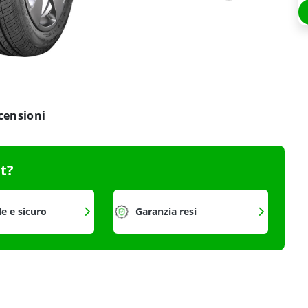
censioni
it?
le e sicuro
Garanzia resi