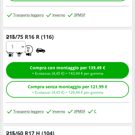
Trasporto leggero
Inverno
3PMSF
215/75 R16 R (116)
Q.tà
D
C
73
B
Compra con montaggio per 139,49 €
+ Ecotassa: (
4,
45
€
) =
143,
94
€
per gomma
Compra senza montaggio per 121,99 €
+ Ecotassa: (
4,
45
€
) =
126,
44
€
per gomma
Trasporto leggero
Inverno
3PMSF
C
215/60 R17 H (104)
Q.tà