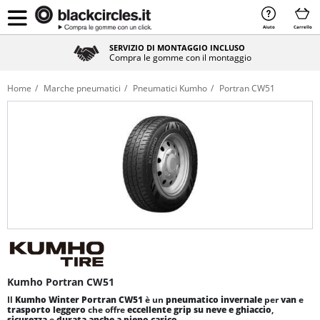
Aiuto
Carrello
SERVIZIO DI MONTAGGIO INCLUSO
Compra le gomme con il montaggio
Home
Marche pneumatici
Pneumatici Kumho
Portran CW51
Kumho Portran CW51
Il
Kumho Winter Portran CW51
è un
pneumatico invernale
per
van
e
trasporto leggero
che offre
eccellente grip su neve e ghiaccio
,
sicurezza
e
durata anche a pieno carico
.