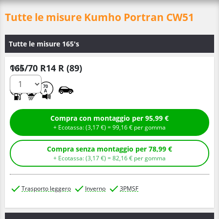
Tutte le misure Kumho Portran CW51
Tutte le misure 165's
165/70 R14 R (89)
Q.tà
E
C
70
A
Compra con montaggio per 95,99 €
+ Ecotassa: (
3,
17
€
) =
99,
16
€
per gomma
Compra senza montaggio per 78,99 €
+ Ecotassa: (
3,
17
€
) =
82,
16
€
per gomma
Trasporto leggero
Inverno
3PMSF