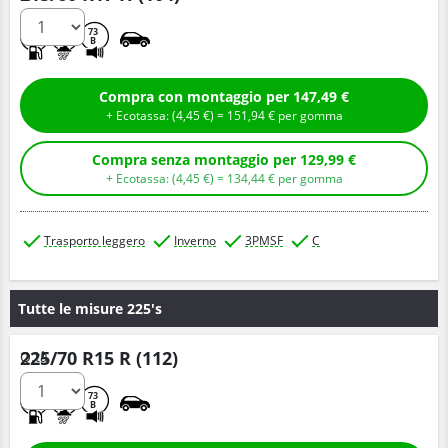
D
C
73
B
Compra con montaggio per 147,49 €
+ Ecotassa: (
4,
45
€
) =
151,
94
€
per gomma
Compra senza montaggio per 129,99 €
+ Ecotassa: (
4,
45
€
) =
134,
44
€
per gomma
Trasporto leggero
Inverno
3PMSF
C
Tutte le misure 225's
225/70 R15 R (112)
Q.tà
D
D
73
B