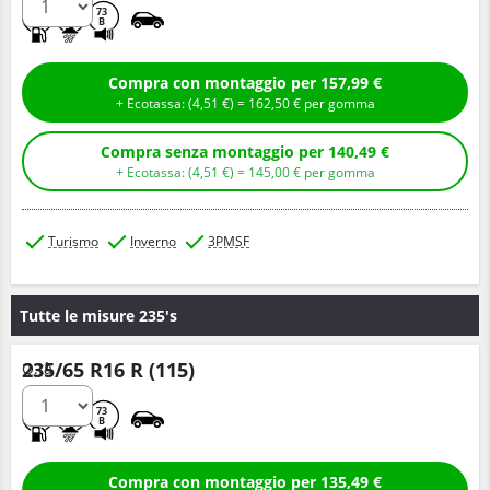
D
C
73
B
Compra con montaggio per 157,99 €
+ Ecotassa: (
4,
51
€
) =
162,
50
€
per gomma
Compra senza montaggio per 140,49 €
+ Ecotassa: (
4,
51
€
) =
145,
00
€
per gomma
Turismo
Inverno
3PMSF
Tutte le misure 235's
235/65 R16 R (115)
Q.tà
C
C
73
B
Compra con montaggio per 135,49 €