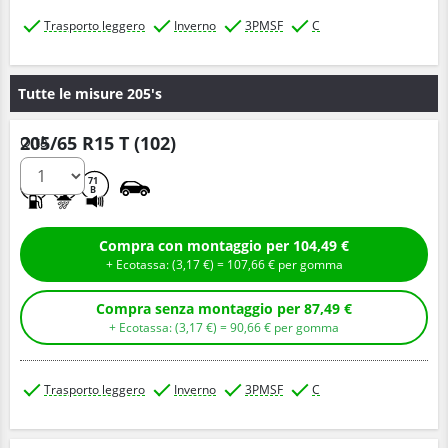
Trasporto leggero
Inverno
3PMSF
C
Tutte le misure 205's
205/65 R15 T (102)
Q.tà
E
D
71
B
Compra con montaggio per 104,49 €
+ Ecotassa: (
3,
17
€
) =
107,
66
€
per gomma
Compra senza montaggio per 87,49 €
+ Ecotassa: (
3,
17
€
) =
90,
66
€
per gomma
Trasporto leggero
Inverno
3PMSF
C