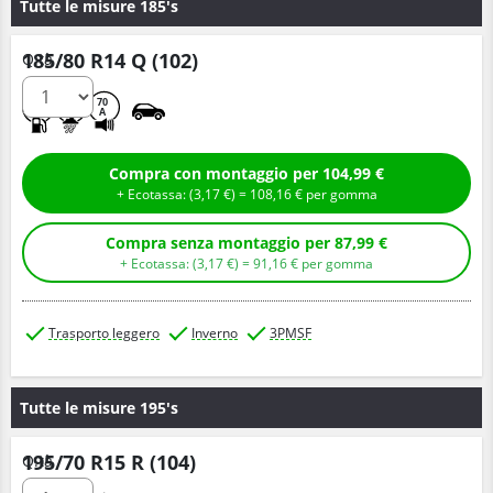
Tutte le misure 185's
185/80 R14 Q (102)
Q.tà
D
D
70
A
Compra con montaggio per 104,99 €
+ Ecotassa: (
3,
17
€
) =
108,
16
€
per gomma
Compra senza montaggio per 87,99 €
+ Ecotassa: (
3,
17
€
) =
91,
16
€
per gomma
Trasporto leggero
Inverno
3PMSF
Tutte le misure 195's
195/70 R15 R (104)
Q.tà