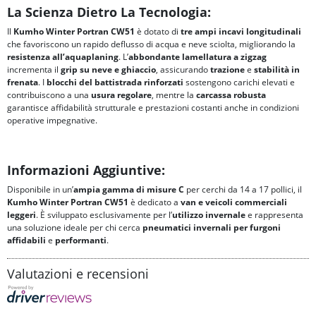
La Scienza Dietro La Tecnologia:
Il
Kumho Winter Portran CW51
è dotato di
tre ampi incavi longitudinali
che favoriscono un rapido deflusso di acqua e neve sciolta, migliorando la
resistenza all’aquaplaning
. L’
abbondante lamellatura a zigzag
incrementa il
grip su neve e ghiaccio
, assicurando
trazione
e
stabilità in
frenata
. I
blocchi del battistrada rinforzati
sostengono carichi elevati e
contribuiscono a una
usura regolare
, mentre la
carcassa robusta
garantisce affidabilità strutturale e prestazioni costanti anche in condizioni
operative impegnative.
Informazioni Aggiuntive:
Disponibile in un’
ampia gamma di misure C
per cerchi da 14 a 17 pollici, il
Kumho Winter Portran CW51
è dedicato a
van e veicoli commerciali
leggeri
. È sviluppato esclusivamente per l’
utilizzo invernale
e rappresenta
una soluzione ideale per chi cerca
pneumatici invernali per furgoni
affidabili
e
performanti
.
Valutazioni e recensioni