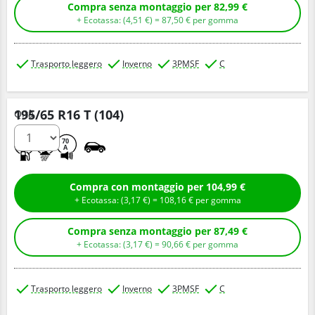
Compra senza montaggio per 82,99 €
+ Ecotassa: (
4,
51
€
) =
87,
50
€
per gomma
Trasporto leggero
Inverno
3PMSF
C
195/65 R16 T (104)
Q.tà
D
C
70
A
Compra con montaggio per 104,99 €
+ Ecotassa: (
3,
17
€
) =
108,
16
€
per gomma
Compra senza montaggio per 87,49 €
+ Ecotassa: (
3,
17
€
) =
90,
66
€
per gomma
Trasporto leggero
Inverno
3PMSF
C