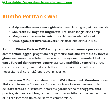
Hai dubbi? Scopri dove trovare la tua misura
Kumho Portran CW51
Grip eccellente su neve e ghiaccio
. Lamelle a zigzag ad alta densità
Sicurezza sul bagnato migliorata
. Tre incavi longitudinali ampi
Maggiore durata sotto carico
. Blocchi battistrada rinforzati
Omologato per inverno severo
. Certificazione 3PMSF e M+S
Il
Kumho Winter Portran CW51
è un
pneumatico invernale per veicoli
commerciali leggeri
, progettato per garantire
trazione ottimale su neve e
ghiaccio
e
massima affidabilità
durante la
stagione invernale
. Ideale per
van
e
furgoni da trasporto leggero
, assicura
stabilità
e
controllo
anche
con carichi elevati, risultando perfetto per professionisti e flotte che
necessitano di continuità operativa in inverno.
La
marcatura
M+S
e la
certificazione
3PMSF (Three Peak Mountain Snow
Flake)
confermano l’idoneità all’uso in condizioni invernali severe. Il design
del
battistrada
e la struttura rinforzata garantiscono
maneggevolezza
precisa
,
sicurezza sul bagnato
e
lunga durata chilometrica
, anche in caso
di utilizzo intensivo tipico del settore commerciale.