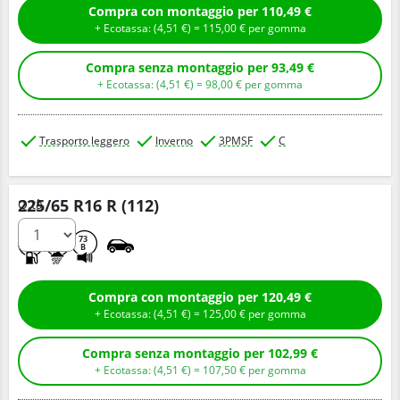
Compra con montaggio per 110,49 €
+ Ecotassa: (
4,
51
€
) =
115,
00
€
per gomma
Compra senza montaggio per 93,49 €
+ Ecotassa: (
4,
51
€
) =
98,
00
€
per gomma
Trasporto leggero
Inverno
3PMSF
C
225/65 R16 R (112)
Q.tà
D
C
73
B
Compra con montaggio per 120,49 €
+ Ecotassa: (
4,
51
€
) =
125,
00
€
per gomma
Compra senza montaggio per 102,99 €
+ Ecotassa: (
4,
51
€
) =
107,
50
€
per gomma