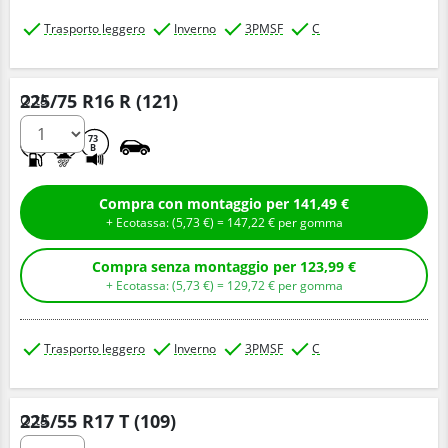
Trasporto leggero
Inverno
3PMSF
C
225/75 R16 R (121)
Q.tà
D
C
73
B
Compra con montaggio per 141,49 €
+ Ecotassa: (
5,
73
€
) =
147,
22
€
per gomma
Compra senza montaggio per 123,99 €
+ Ecotassa: (
5,
73
€
) =
129,
72
€
per gomma
Trasporto leggero
Inverno
3PMSF
C
225/55 R17 T (109)
Q.tà