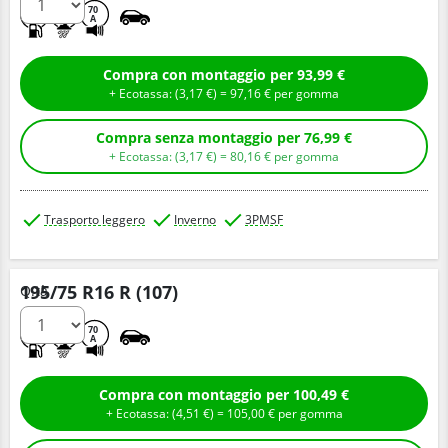
D
D
70
A
Compra con montaggio per 93,99 €
+ Ecotassa: (
3,
17
€
) =
97,
16
€
per gomma
Compra senza montaggio per 76,99 €
+ Ecotassa: (
3,
17
€
) =
80,
16
€
per gomma
Trasporto leggero
Inverno
3PMSF
195/75 R16 R (107)
Q.tà
D
C
70
A
Compra con montaggio per 100,49 €
+ Ecotassa: (
4,
51
€
) =
105,
00
€
per gomma