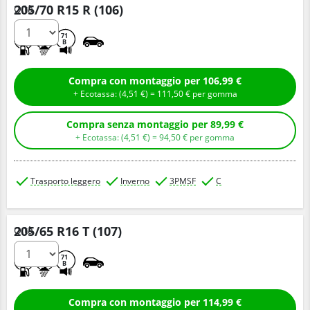
205/70 R15 R (106)
Q.tà
D
D
71
B
Compra con montaggio per 106,99 €
+ Ecotassa: (
4,
51
€
) =
111,
50
€
per gomma
Compra senza montaggio per 89,99 €
+ Ecotassa: (
4,
51
€
) =
94,
50
€
per gomma
Trasporto leggero
Inverno
3PMSF
C
205/65 R16 T (107)
Q.tà
D
C
71
B
Compra con montaggio per 114,99 €