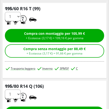
195/60 R16 T (99)
Q.tà
D
C
70
A
Compra con montaggio per 105,99 €
+ Ecotassa: (
3,
17
€
) =
109,
16
€
per gomma
Compra senza montaggio per 88,49 €
+ Ecotassa: (
3,
17
€
) =
91,
66
€
per gomma
Trasporto leggero
Inverno
3PMSF
C
195/80 R14 Q (106)
Q.tà
D
D
70
A