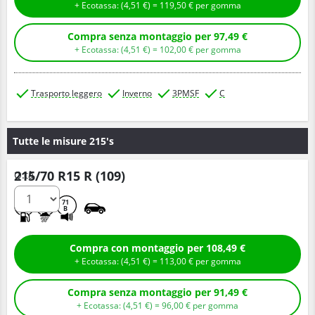
+ Ecotassa: (
4,
51
€
) =
119,
50
€
per gomma
Compra senza montaggio per 97,49 €
+ Ecotassa: (
4,
51
€
) =
102,
00
€
per gomma
Trasporto leggero
Inverno
3PMSF
C
Tutte le misure 215's
215/70 R15 R (109)
Q.tà
D
D
71
B
Compra con montaggio per 108,49 €
+ Ecotassa: (
4,
51
€
) =
113,
00
€
per gomma
Compra senza montaggio per 91,49 €
+ Ecotassa: (
4,
51
€
) =
96,
00
€
per gomma