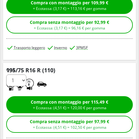
Compra con montaggio per 109,99 €
+ Ecotassa: (
3,
17
€
) =
113,
16
€
per gomma
Compra senza montaggio per 92,99 €
+ Ecotassa: (
3,
17
€
) =
96,
16
€
per gomma
Trasporto leggero
Inverno
3PMSF
195/75 R16 R (110)
Q.tà
D
C
71
B
Compra con montaggio per 115,49 €
+ Ecotassa: (
4,
51
€
) =
120,
00
€
per gomma
Compra senza montaggio per 97,99 €
+ Ecotassa: (
4,
51
€
) =
102,
50
€
per gomma