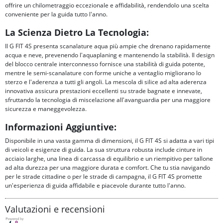
offrire un chilometraggio eccezionale e affidabilità, rendendolo una scelta
conveniente per la guida tutto l'anno.
La Scienza Dietro La Tecnologia:
Il G FIT 4S presenta scanalature aqua più ampie che drenano rapidamente
acqua e neve, prevenendo l'aquaplaning e mantenendo la stabilità. Il design
del blocco centrale interconnesso fornisce una stabilità di guida potente,
mentre le semi-scanalature con forme uniche a ventaglio migliorano lo
sterzo e l'aderenza a tutti gli angoli. La mescola di silice ad alta aderenza
innovativa assicura prestazioni eccellenti su strade bagnate e innevate,
sfruttando la tecnologia di miscelazione all'avanguardia per una maggiore
sicurezza e maneggevolezza.
Informazioni Aggiuntive:
Disponibile in una vasta gamma di dimensioni, il G FIT 4S si adatta a vari tipi
di veicoli e esigenze di guida. La sua struttura robusta include cinture in
acciaio larghe, una linea di carcassa di equilibrio e un riempitivo per tallone
ad alta durezza per una maggiore durata e comfort. Che tu stia navigando
per le strade cittadine o per le strade di campagna, il G FIT 4S promette
un'esperienza di guida affidabile e piacevole durante tutto l'anno.
Valutazioni e recensioni