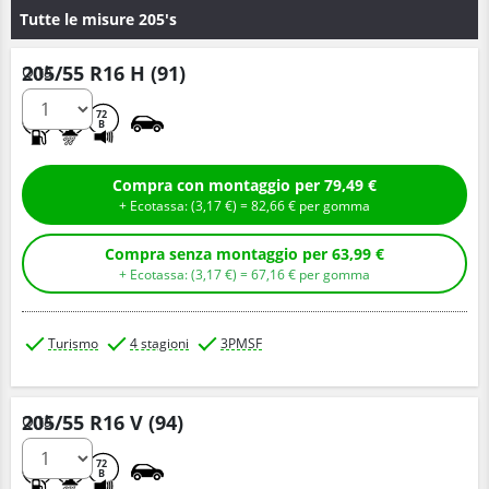
Tutte le misure 205's
205/55 R16 H (91)
Q.tà
D
B
72
B
Compra con montaggio per 79,49 €
+ Ecotassa: (
3,
17
€
) =
82,
66
€
per gomma
Compra senza montaggio per 63,99 €
+ Ecotassa: (
3,
17
€
) =
67,
16
€
per gomma
Turismo
4 stagioni
3PMSF
205/55 R16 V (94)
Q.tà
C
B
72
B