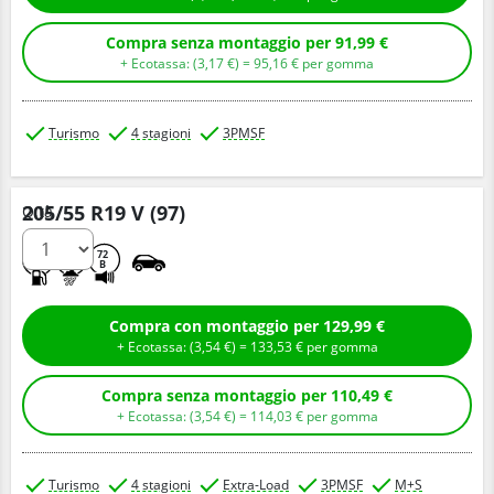
Compra senza montaggio per 91,99 €
+ Ecotassa: (
3,
17
€
) =
95,
16
€
per gomma
Turismo
4 stagioni
3PMSF
205/55 R19 V (97)
Q.tà
C
B
72
B
Compra con montaggio per 129,99 €
+ Ecotassa: (
3,
54
€
) =
133,
53
€
per gomma
Compra senza montaggio per 110,49 €
+ Ecotassa: (
3,
54
€
) =
114,
03
€
per gomma
Turismo
4 stagioni
Extra-Load
3PMSF
M+S