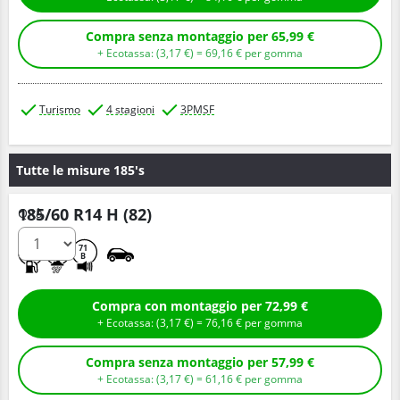
Compra senza montaggio per 65,99 €
+ Ecotassa: (
3,
17
€
) =
69,
16
€
per gomma
Turismo
4 stagioni
3PMSF
Tutte le misure 185's
185/60 R14 H (82)
Q.tà
D
B
71
B
Compra con montaggio per 72,99 €
+ Ecotassa: (
3,
17
€
) =
76,
16
€
per gomma
Compra senza montaggio per 57,99 €
+ Ecotassa: (
3,
17
€
) =
61,
16
€
per gomma