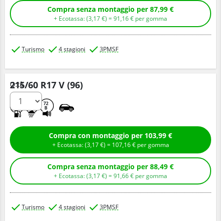
Compra senza montaggio per 87,99 €
+ Ecotassa: (
3,
17
€
) =
91,
16
€
per gomma
Turismo
4 stagioni
3PMSF
215/60 R17 V (96)
Q.tà
C
B
72
B
Compra con montaggio per 103,99 €
+ Ecotassa: (
3,
17
€
) =
107,
16
€
per gomma
Compra senza montaggio per 88,49 €
+ Ecotassa: (
3,
17
€
) =
91,
66
€
per gomma
Turismo
4 stagioni
3PMSF