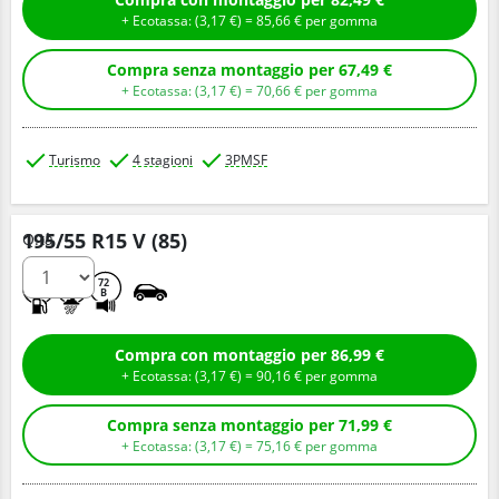
+ Ecotassa: (
3,
17
€
) =
85,
66
€
per gomma
Compra senza montaggio per 67,49 €
+ Ecotassa: (
3,
17
€
) =
70,
66
€
per gomma
Turismo
4 stagioni
3PMSF
195/55 R15 V (85)
Q.tà
D
B
72
B
Compra con montaggio per 86,99 €
+ Ecotassa: (
3,
17
€
) =
90,
16
€
per gomma
Compra senza montaggio per 71,99 €
+ Ecotassa: (
3,
17
€
) =
75,
16
€
per gomma