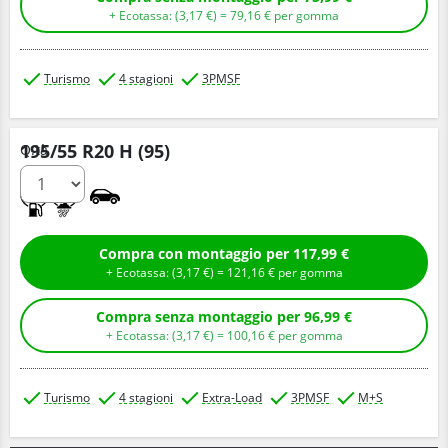
+ Ecotassa: (
3,
17
€
) =
79,
16
€
per gomma
Turismo
4 stagioni
3PMSF
195/55 R20 H (95)
Q.tà
C
B
Compra con montaggio per 117,99 €
+ Ecotassa: (
3,
17
€
) =
121,
16
€
per gomma
Compra senza montaggio per 96,99 €
+ Ecotassa: (
3,
17
€
) =
100,
16
€
per gomma
Turismo
4 stagioni
Extra-Load
3PMSF
M+S