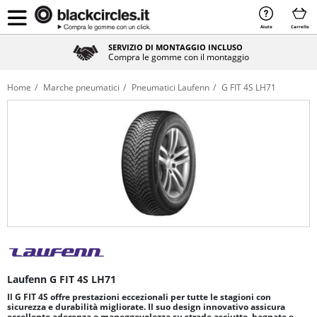
Aiuto
Carrello
SERVIZIO DI MONTAGGIO INCLUSO
Compra le gomme con il montaggio
Home
Marche pneumatici
Pneumatici Laufenn
G FIT 4S LH71
Laufenn G FIT 4S LH71
Il G FIT 4S offre prestazioni eccezionali per tutte le stagioni con
sicurezza e durabilità migliorate. Il suo design innovativo assicura
eccellente aderenza e maneggevolezza su strade asciutte, bagnate e