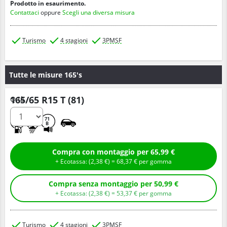
Prodotto in esaurimento.
Contattaci
oppure
Scegli una diversa misura
Turismo
4 stagioni
3PMSF
Tutte le misure 165's
165/65 R15 T (81)
Q.tà
D
C
71
B
Compra con montaggio per 65,99 €
+ Ecotassa: (
2,
38
€
) =
68,
37
€
per gomma
Compra senza montaggio per 50,99 €
+ Ecotassa: (
2,
38
€
) =
53,
37
€
per gomma
Turismo
4 stagioni
3PMSF