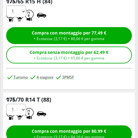
175/65 R15 H (84)
Q.tà
D
B
71
B
Compra con montaggio per 77,49 €
+ Ecotassa: (
3,
17
€
) =
80,
66
€
per gomma
Compra senza montaggio per 62,49 €
+ Ecotassa: (
3,
17
€
) =
65,
66
€
per gomma
Turismo
4 stagioni
3PMSF
175/70 R14 T (88)
Q.tà
C
B
71
B
Compra con montaggio per 80,99 €
+ Ecotassa: (
3,
17
€
) =
84,
16
€
per gomma