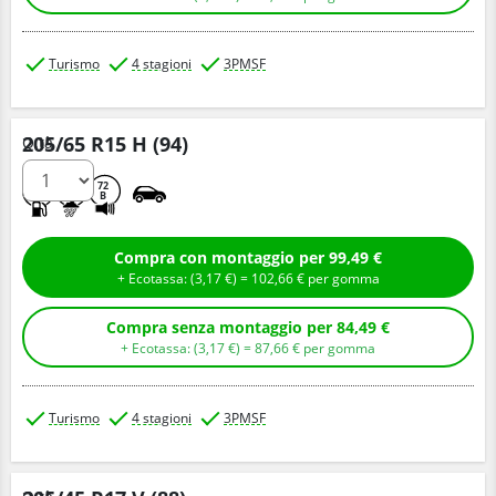
Turismo
4 stagioni
3PMSF
205/65 R15 H (94)
Q.tà
C
B
72
B
Compra con montaggio per 99,49 €
+ Ecotassa: (
3,
17
€
) =
102,
66
€
per gomma
Compra senza montaggio per 84,49 €
+ Ecotassa: (
3,
17
€
) =
87,
66
€
per gomma
Turismo
4 stagioni
3PMSF