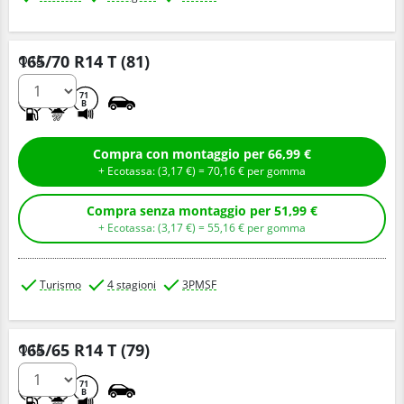
165/70 R14 T (81)
Q.tà
D
C
71
B
Compra con montaggio per 66,99 €
+ Ecotassa: (
3,
17
€
) =
70,
16
€
per gomma
Compra senza montaggio per 51,99 €
+ Ecotassa: (
3,
17
€
) =
55,
16
€
per gomma
Turismo
4 stagioni
3PMSF
165/65 R14 T (79)
Q.tà
D
B
71
B