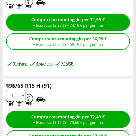
D
B
B
Compra con montaggio per 71,99 €
+ Ecotassa: (
2,
20
€
) =
74,
19
€
per gomma
Compra senza montaggio per 56,99 €
+ Ecotassa: (
2,
20
€
) =
59,
19
€
per gomma
Turismo
4 stagioni
3PMSF
195/65 R15 H (91)
Q.tà
C
B
72
B
Compra con montaggio per 72,49 €
+ Ecotassa: (
3,
17
€
) =
75,
66
€
per gomma
Compra senza montaggio per 57,49 €