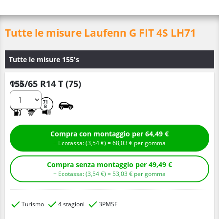
Tutte le misure Laufenn G FIT 4S LH71
Tutte le misure 155's
155/65 R14 T (75)
Q.tà
D
C
71
B
Compra con montaggio per 64,49 €
+ Ecotassa: (
3,
54
€
) =
68,
03
€
per gomma
Compra senza montaggio per 49,49 €
+ Ecotassa: (
3,
54
€
) =
53,
03
€
per gomma
Turismo
4 stagioni
3PMSF