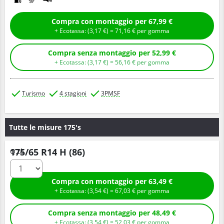
Compra con montaggio per 67,99 €
+ Ecotassa: (
3,
17
€
) =
71,
16
€
per gomma
Compra senza montaggio per 52,99 €
+ Ecotassa: (
3,
17
€
) =
56,
16
€
per gomma
Turismo
4 stagioni
3PMSF
Tutte le misure 175's
175/65 R14 H (86)
Q.tà
Compra con montaggio per 63,49 €
+ Ecotassa: (
3,
54
€
) =
67,
03
€
per gomma
Compra senza montaggio per 48,49 €
+ Ecotassa: (
3,
54
€
) =
52,
03
€
per gomma