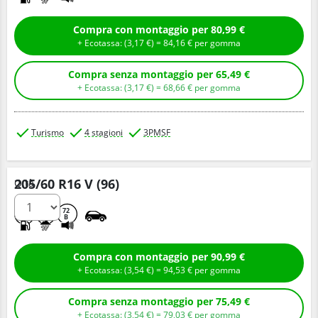
Compra con montaggio per 80,99 €
+ Ecotassa: (
3,
17
€
) =
84,
16
€
per gomma
Compra senza montaggio per 65,49 €
+ Ecotassa: (
3,
17
€
) =
68,
66
€
per gomma
Turismo
4 stagioni
3PMSF
205/60 R16 V (96)
Q.tà
C
B
72
B
Compra con montaggio per 90,99 €
+ Ecotassa: (
3,
54
€
) =
94,
53
€
per gomma
Compra senza montaggio per 75,49 €
+ Ecotassa: (
3,
54
€
) =
79,
03
€
per gomma