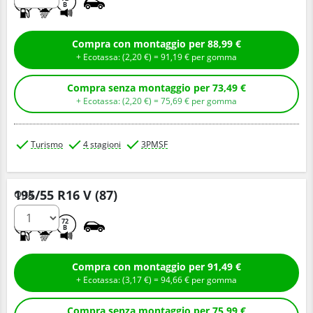
B
Compra con montaggio per 88,99 €
+ Ecotassa: (
2,
20
€
) =
91,
19
€
per gomma
Compra senza montaggio per 73,49 €
+ Ecotassa: (
2,
20
€
) =
75,
69
€
per gomma
Turismo
4 stagioni
3PMSF
195/55 R16 V (87)
Q.tà
D
B
72
B
Compra con montaggio per 91,49 €
+ Ecotassa: (
3,
17
€
) =
94,
66
€
per gomma
Compra senza montaggio per 75,99 €