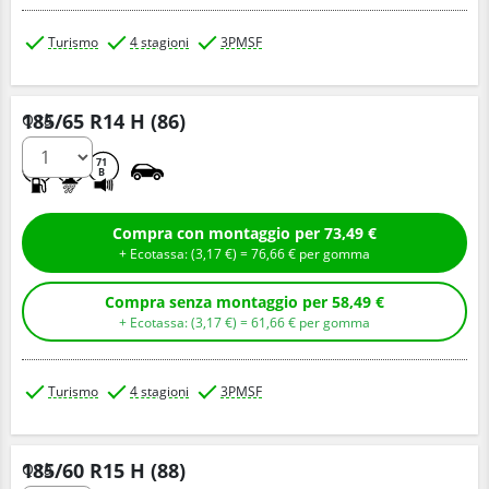
Turismo
4 stagioni
3PMSF
185/65 R14 H (86)
Q.tà
D
B
71
B
Compra con montaggio per 73,49 €
+ Ecotassa: (
3,
17
€
) =
76,
66
€
per gomma
Compra senza montaggio per 58,49 €
+ Ecotassa: (
3,
17
€
) =
61,
66
€
per gomma
Turismo
4 stagioni
3PMSF
185/60 R15 H (88)
Q.tà