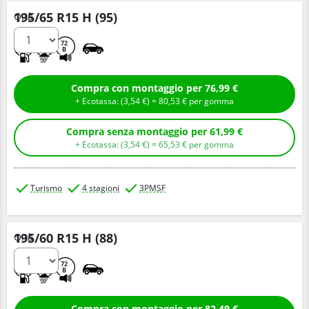
195/65 R15 H (95)
Q.tà
C
B
72
B
Compra con montaggio per 76,99 €
+ Ecotassa: (
3,
54
€
) =
80,
53
€
per gomma
Compra senza montaggio per 61,99 €
+ Ecotassa: (
3,
54
€
) =
65,
53
€
per gomma
Turismo
4 stagioni
3PMSF
195/60 R15 H (88)
Q.tà
D
B
72
B
Compra con montaggio per 82,49 €