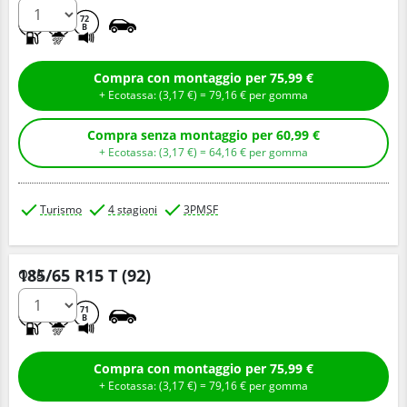
C
B
72
B
Compra con montaggio per 75,99 €
+ Ecotassa: (
3,
17
€
) =
79,
16
€
per gomma
Compra senza montaggio per 60,99 €
+ Ecotassa: (
3,
17
€
) =
64,
16
€
per gomma
Turismo
4 stagioni
3PMSF
185/65 R15 T (92)
Q.tà
C
B
71
B
Compra con montaggio per 75,99 €
+ Ecotassa: (
3,
17
€
) =
79,
16
€
per gomma