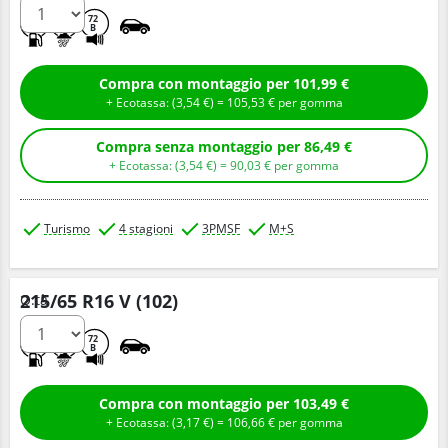
C
B
72
B
Compra con montaggio per 101,99 €
+ Ecotassa: (
3,
54
€
) =
105,
53
€
per gomma
Compra senza montaggio per 86,49 €
+ Ecotassa: (
3,
54
€
) =
90,
03
€
per gomma
Turismo
4 stagioni
3PMSF
M+S
215/65 R16 V (102)
Q.tà
C
B
72
B
Compra con montaggio per 103,49 €
+ Ecotassa: (
3,
17
€
) =
106,
66
€
per gomma