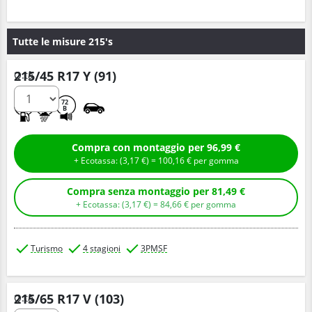
Tutte le misure 215's
215/45 R17 Y (91)
Q.tà
C
B
72
B
Compra con montaggio per 96,99 €
+ Ecotassa: (
3,
17
€
) =
100,
16
€
per gomma
Compra senza montaggio per 81,49 €
+ Ecotassa: (
3,
17
€
) =
84,
66
€
per gomma
Turismo
4 stagioni
3PMSF
215/65 R17 V (103)
Q.tà