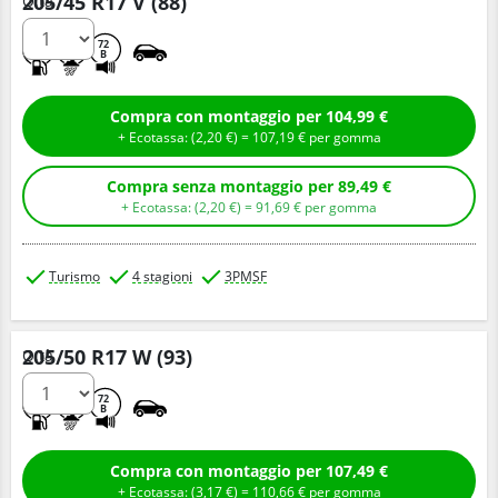
205/45 R17 V (88)
Q.tà
D
B
72
B
Compra con montaggio per 104,99 €
+ Ecotassa: (
2,
20
€
) =
107,
19
€
per gomma
Compra senza montaggio per 89,49 €
+ Ecotassa: (
2,
20
€
) =
91,
69
€
per gomma
Turismo
4 stagioni
3PMSF
205/50 R17 W (93)
Q.tà
C
B
72
B
Compra con montaggio per 107,49 €
+ Ecotassa: (
3,
17
€
) =
110,
66
€
per gomma