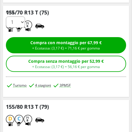
155/70 R13 T (75)
Q.tà
D
C
71
B
Compra con montaggio per 67,99 €
+ Ecotassa: (
3,
17
€
) =
71,
16
€
per gomma
Compra senza montaggio per 52,99 €
+ Ecotassa: (
3,
17
€
) =
56,
16
€
per gomma
Turismo
4 stagioni
3PMSF
155/80 R13 T (79)
D
C
71
B