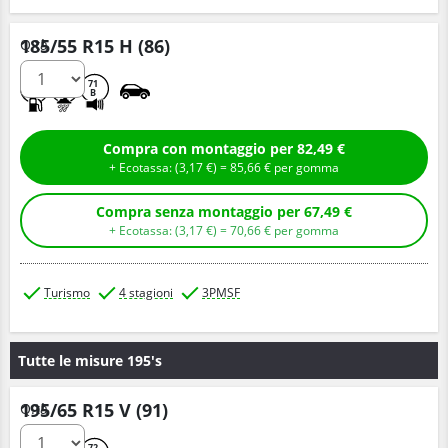
185/55 R15 H (86)
Q.tà
C
B
71
B
Compra con montaggio per 82,49 €
+ Ecotassa: (
3,
17
€
) =
85,
66
€
per gomma
Compra senza montaggio per 67,49 €
+ Ecotassa: (
3,
17
€
) =
70,
66
€
per gomma
Turismo
4 stagioni
3PMSF
Tutte le misure 195's
195/65 R15 V (91)
Q.tà
72