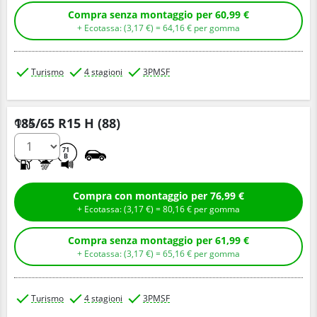
Compra senza montaggio per 60,99 €
+ Ecotassa: (
3,
17
€
) =
64,
16
€
per gomma
Turismo
4 stagioni
3PMSF
185/65 R15 H (88)
Q.tà
C
B
71
B
Compra con montaggio per 76,99 €
+ Ecotassa: (
3,
17
€
) =
80,
16
€
per gomma
Compra senza montaggio per 61,99 €
+ Ecotassa: (
3,
17
€
) =
65,
16
€
per gomma
Turismo
4 stagioni
3PMSF