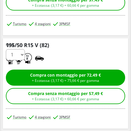
+ Ecotassa: (
3,
17
€
) =
60,
66
€
per gomma
Turismo
4 stagioni
3PMSF
195/50 R15 V (82)
Q.tà
D
B
72
B
Compra con montaggio per 72,49 €
+ Ecotassa: (
3,
17
€
) =
75,
66
€
per gomma
Compra senza montaggio per 57,49 €
+ Ecotassa: (
3,
17
€
) =
60,
66
€
per gomma
Turismo
4 stagioni
3PMSF