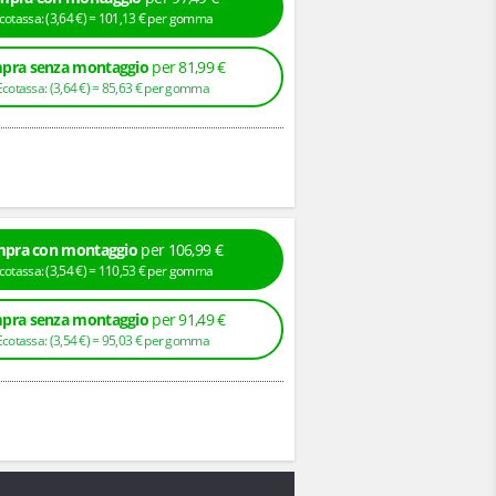
+ Ecotassa: (
3,
64
€
) =
101,
13
€
per gomma
pra senza montaggio
per 81,99 €
+ Ecotassa: (
3,
64
€
) =
85,
63
€
per gomma
pra con montaggio
per 106,99 €
+ Ecotassa: (
3,
54
€
) =
110,
53
€
per gomma
pra senza montaggio
per 91,49 €
+ Ecotassa: (
3,
54
€
) =
95,
03
€
per gomma