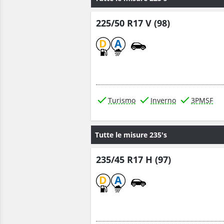
225/50 R17 V (98)
D
A
Turismo
Inverno
3PMSF
Tutte le misure 235's
235/45 R17 H (97)
D
A