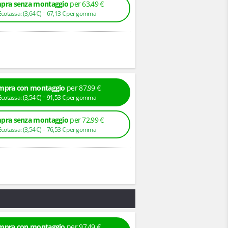
pra senza montaggio
per 63,49 €
+ Ecotassa: (
3,
64
€
) =
67,
13
€
per gomma
mpra con montaggio
per 87,99 €
+ Ecotassa: (
3,
54
€
) =
91,
53
€
per gomma
pra senza montaggio
per 72,99 €
+ Ecotassa: (
3,
54
€
) =
76,
53
€
per gomma
mpra con montaggio
per 97,49 €