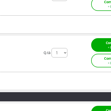
Com
Co
Q.tà
Com
Co