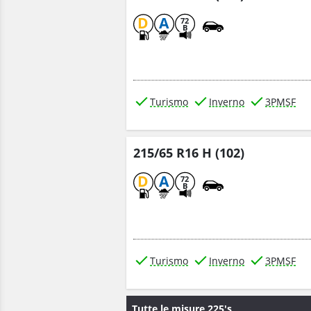
D
A
72
B
Turismo
Inverno
3PMSF
215/65 R16 H (102)
D
A
72
B
Turismo
Inverno
3PMSF
Tutte le misure 225's