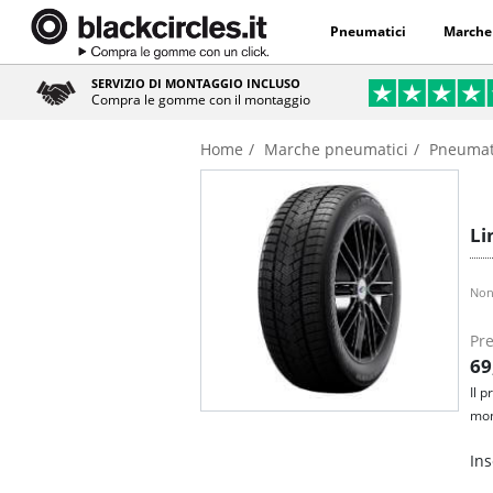
Pneumatici
Marche
SERVIZIO DI MONTAGGIO INCLUSO
Compra le gomme con il montaggio
Home
Marche pneumatici
Pneumati
Li
Non
Pre
69
Il 
mon
Ins