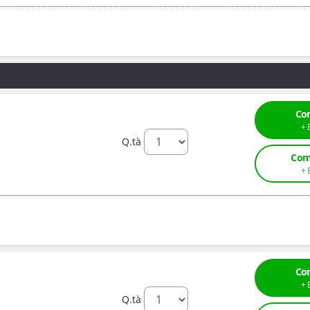
Co
Q.tà
Com
Co
Q.tà