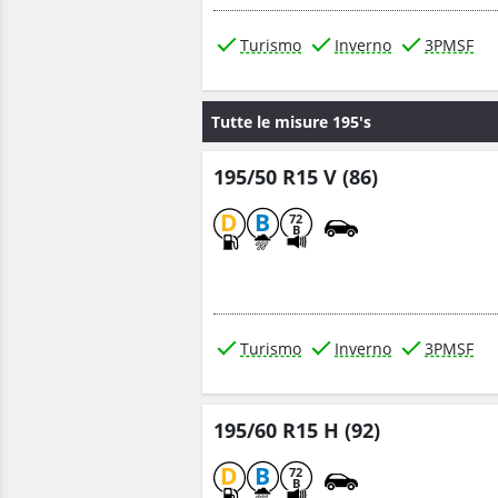
Turismo
Inverno
3PMSF
Tutte le misure 195's
195/50 R15 V (86)
D
B
72
B
Turismo
Inverno
3PMSF
195/60 R15 H (92)
D
B
72
B