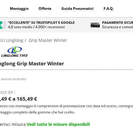
Montaggio
Offerte
Guida Pneumatici
F.A.Q.
"ECCELLENTE" SU TRUSTSPILOT E GOOGLE
PAGAMENTO SICUR
4,8 voto medio / 4.000+ recensioni
Sicurezza e comod
ci Linglong
Grip Master Winter
nglong Grip Master Winter
 ancora recensito
zzo da :
,49 € a 165,49 €
prezzo con montaggio è comprensivo di prenotazione con data ed orario, consegna
taggio completo delle gomme che hai scelto.
erisci misura
Vedi tutte le misure disponibili