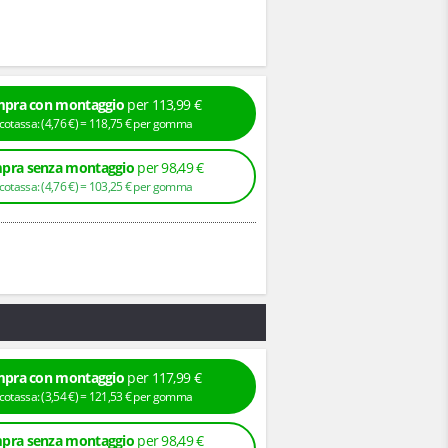
pra con montaggio
per 113,99 €
+ Ecotassa: (
4,
76
€
) =
118,
75
€
per gomma
pra senza montaggio
per 98,49 €
+ Ecotassa: (
4,
76
€
) =
103,
25
€
per gomma
pra con montaggio
per 117,99 €
+ Ecotassa: (
3,
54
€
) =
121,
53
€
per gomma
pra senza montaggio
per 98,49 €