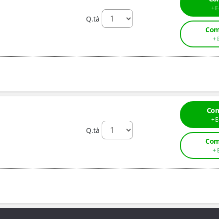
Q.tà
Com
Com
Q.tà
Com