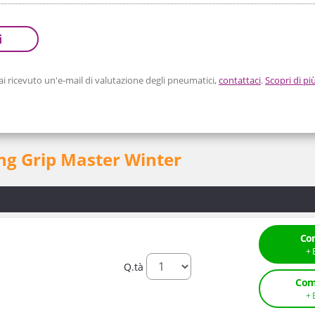
i
 ricevuto un'e-mail di valutazione degli pneumatici,
contattaci
.
Scopri di pi
ong Grip Master Winter
Co
Q.tà
Com