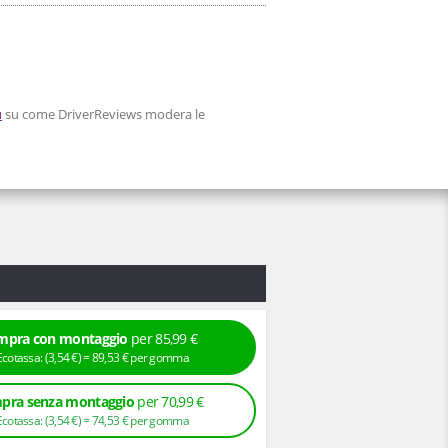
ù
su come DriverReviews modera le
mpra con montaggio
per 85,99 €
+ Ecotassa: (
3,
54
€
) =
89,
53
€
per gomma
pra senza montaggio
per 70,99 €
+ Ecotassa: (
3,
54
€
) =
74,
53
€
per gomma