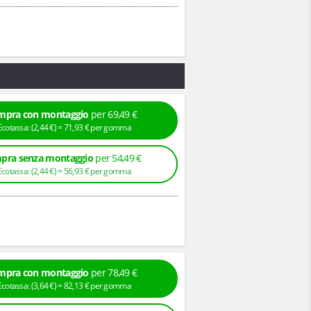
mpra con montaggio
per 69,49 €
+ Ecotassa: (
2,
44
€
) =
71,
93
€
per gomma
pra senza montaggio
per 54,49 €
+ Ecotassa: (
2,
44
€
) =
56,
93
€
per gomma
mpra con montaggio
per 78,49 €
+ Ecotassa: (
3,
64
€
) =
82,
13
€
per gomma