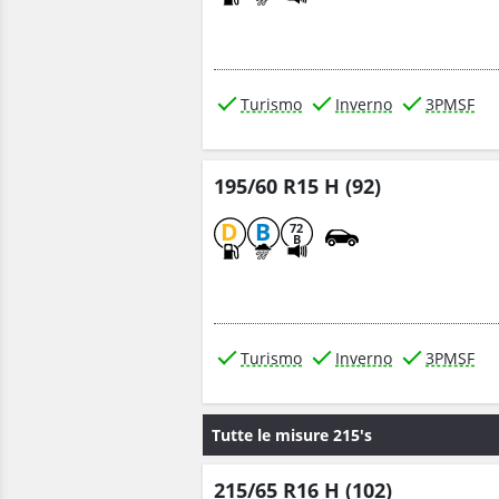
Turismo
Inverno
3PMSF
195/60 R15 H (92)
D
B
72
B
Turismo
Inverno
3PMSF
Tutte le misure 215's
215/65 R16 H (102)