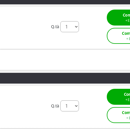
Com
Q.tà
Com
Co
Q.tà
Com