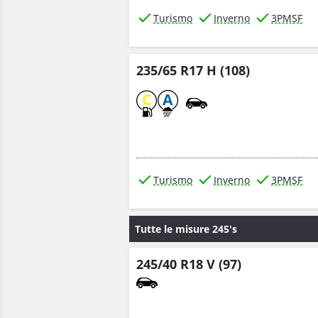
Turismo
Inverno
3PMSF
235/65 R17 H (108)
C
A
Turismo
Inverno
3PMSF
Tutte le misure 245's
245/40 R18 V (97)