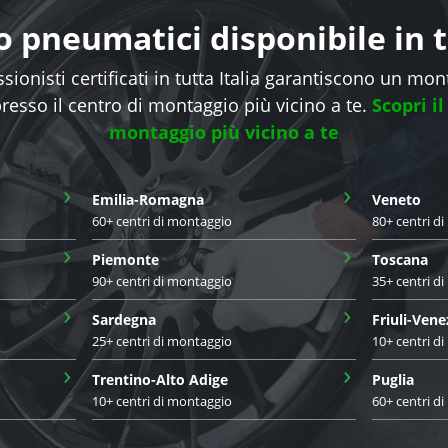
 pneumatici disponibile in tu
sionisti certificati in tutta Italia garantiscono un mo
presso il centro di montaggio più vicino a te.
Scopri il
montaggio più vicino a te
›
›
Emilia-Romagna
Veneto
60+ centri di montaggio
80+ centri d
›
›
Piemonte
Toscana
90+ centri di montaggio
35+ centri d
›
›
Sardegna
Friuli-Vene
25+ centri di montaggio
10+ centri d
›
›
Trentino-Alto Adige
Puglia
10+ centri di montaggio
60+ centri d