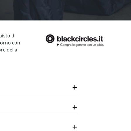
uisto di
giorno con
ore della