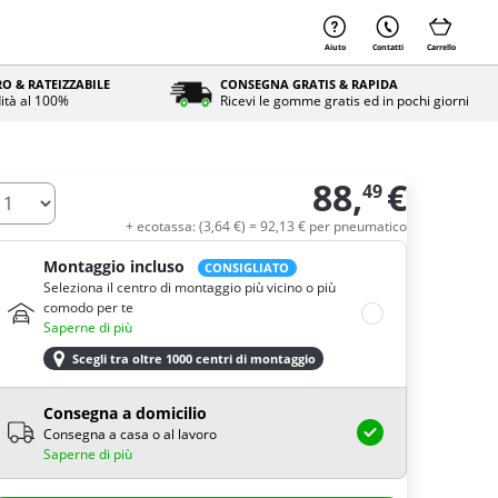
Aiuto
Contatti
Carrello
O & RATEIZZABILE
CONSEGNA GRATIS & RAPIDA
ità al 100%
Ricevi le gomme gratis ed in pochi giorni
88,
€
49
uantità
+ ecotassa: (
3,
64
€
) =
92,
13
€
per pneumatico
Montaggio incluso
CONSIGLIATO
Seleziona il centro di montaggio più vicino o più
comodo per te
Saperne di più
Scegli tra oltre 1000 centri di montaggio
Consegna a domicilio
Consegna a casa o al lavoro
Saperne di più