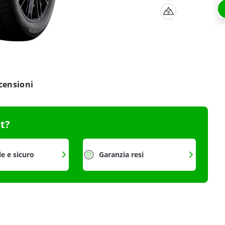
censioni
it?
le e sicuro
Garanzia resi