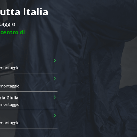
tta Italia
ntaggio
 centro di
›
i montaggio
›
i montaggio
›
zia Giulia
i montaggio
›
i montaggio