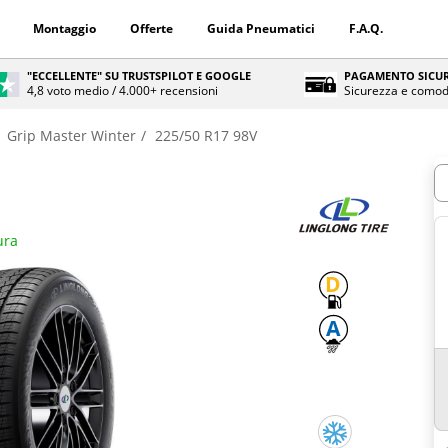
Montaggio
Offerte
Guida Pneumatici
F.A.Q.
"ECCELLENTE" SU TRUSTSPILOT E GOOGLE
PAGAMENTO SICUR
4,8 voto medio / 4.000+ recensioni
Sicurezza e comod
Grip Master Winter
225/50 R17 98V
Q
ura
D
A