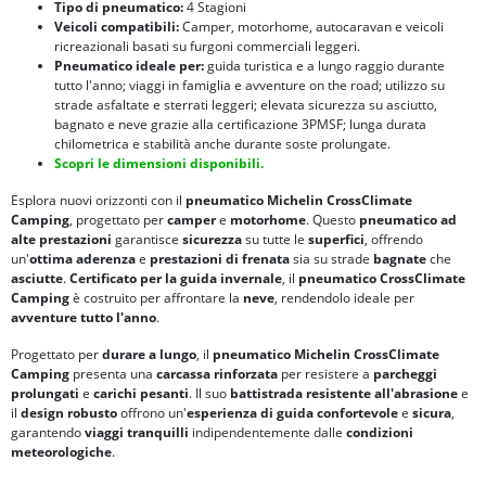
Tipo di pneumatico:
4 Stagioni
Veicoli compatibili:
Camper, motorhome, autocaravan e veicoli
ricreazionali basati su furgoni commerciali leggeri.
Pneumatico ideale per:
guida turistica e a lungo raggio durante
tutto l'anno; viaggi in famiglia e avventure on the road; utilizzo su
strade asfaltate e sterrati leggeri; elevata sicurezza su asciutto,
bagnato e neve grazie alla certificazione 3PMSF; lunga durata
chilometrica e stabilità anche durante soste prolungate.
Scopri le dimensioni disponibili.
Esplora nuovi orizzonti con il
pneumatico Michelin CrossClimate
Camping
, progettato per
camper
e
motorhome
. Questo
pneumatico ad
alte prestazioni
garantisce
sicurezza
su tutte le
superfici
, offrendo
un'
ottima aderenza
e
prestazioni di frenata
sia su strade
bagnate
che
asciutte
.
Certificato per la guida invernale
, il
pneumatico CrossClimate
Camping
è costruito per affrontare la
neve
, rendendolo ideale per
avventure tutto l'anno
.
Progettato per
durare a lungo
, il
pneumatico Michelin CrossClimate
Camping
presenta una
carcassa rinforzata
per resistere a
parcheggi
prolungati
e
carichi pesanti
. Il suo
battistrada resistente all'abrasione
e
il
design robusto
offrono un'
esperienza di guida confortevole
e
sicura
,
garantendo
viaggi tranquilli
indipendentemente dalle
condizioni
meteorologiche
.