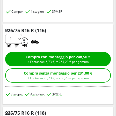
Camper
4 stagioni
3PMSF
225/75 R16 R (116)
Q.tà
C
A
72
A
Compra con montaggio per 248,50 €
+ Ecotassa: (
5,
73
€
) =
254,
23
€
per gomma
Compra senza montaggio per 231,00 €
+ Ecotassa: (
5,
73
€
) =
236,
73
€
per gomma
Camper
4 stagioni
3PMSF
225/75 R16 R (118)
Q.tà