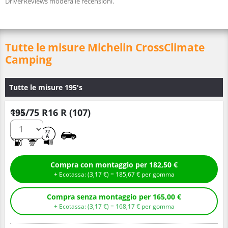
DriverReviews modera le recensioni.
Tutte le misure Michelin CrossClimate
Camping
Tutte le misure 195's
195/75 R16 R (107)
Q.tà
C
A
72
A
Compra con montaggio per 182,50 €
+ Ecotassa: (
3,
17
€
) =
185,
67
€
per gomma
Compra senza montaggio per 165,00 €
+ Ecotassa: (
3,
17
€
) =
168,
17
€
per gomma