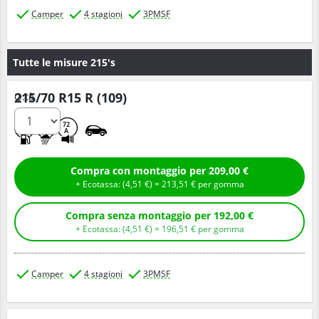
Camper
4 stagioni
3PMSF
Tutte le misure 215's
215/70 R15 R (109)
Q.tà
C
A
72
A
Compra con montaggio per 209,00 €
+ Ecotassa: (
4,
51
€
) =
213,
51
€
per gomma
Compra senza montaggio per 192,00 €
+ Ecotassa: (
4,
51
€
) =
196,
51
€
per gomma
Camper
4 stagioni
3PMSF