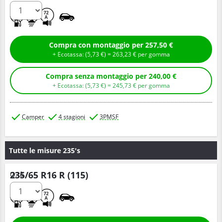
C
A
72
A
Compra con montaggio per 257,50 €
+ Ecotassa: (
5,
73
€
) =
263,
23
€
per gomma
Compra senza montaggio per 240,00 €
+ Ecotassa: (
5,
73
€
) =
245,
73
€
per gomma
Camper
4 stagioni
3PMSF
Tutte le misure 235's
235/65 R16 R (115)
Q.tà
C
A
72
A