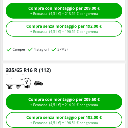
Compra con montaggio per 209,00 €
+ Ecotassa: (
4,
51
€
) =
213,
51
€
per gomma
Compra senza montaggio per 192,00 €
+ Ecotassa: (
4,
51
€
) =
196,
51
€
per gomma
Camper
4 stagioni
3PMSF
225/65 R16 R (112)
Q.tà
C
A
72
A
Compra con montaggio per 209,50 €
+ Ecotassa: (
4,
51
€
) =
214,
01
€
per gomma
Compra senza montaggio per 192,00 €
+ Ecotassa: (
4,
51
€
) =
196,
51
€
per gomma