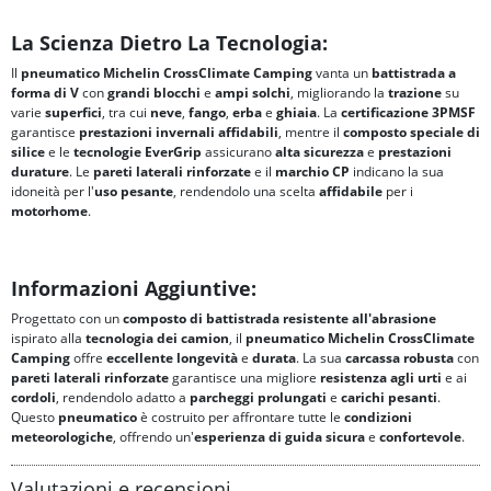
La Scienza Dietro La Tecnologia:
Il
pneumatico Michelin CrossClimate Camping
vanta un
battistrada a
forma di V
con
grandi blocchi
e
ampi solchi
, migliorando la
trazione
su
varie
superfici
, tra cui
neve
,
fango
,
erba
e
ghiaia
. La
certificazione 3PMSF
garantisce
prestazioni invernali affidabili
, mentre il
composto speciale di
silice
e le
tecnologie EverGrip
assicurano
alta sicurezza
e
prestazioni
durature
. Le
pareti laterali rinforzate
e il
marchio CP
indicano la sua
idoneità per l'
uso pesante
, rendendolo una scelta
affidabile
per i
motorhome
.
Informazioni Aggiuntive:
Progettato con un
composto di battistrada resistente all'abrasione
ispirato alla
tecnologia dei camion
, il
pneumatico Michelin CrossClimate
Camping
offre
eccellente longevità
e
durata
. La sua
carcassa robusta
con
pareti laterali rinforzate
garantisce una migliore
resistenza agli urti
e ai
cordoli
, rendendolo adatto a
parcheggi prolungati
e
carichi pesanti
.
Questo
pneumatico
è costruito per affrontare tutte le
condizioni
meteorologiche
, offrendo un'
esperienza di guida sicura
e
confortevole
.
Valutazioni e recensioni