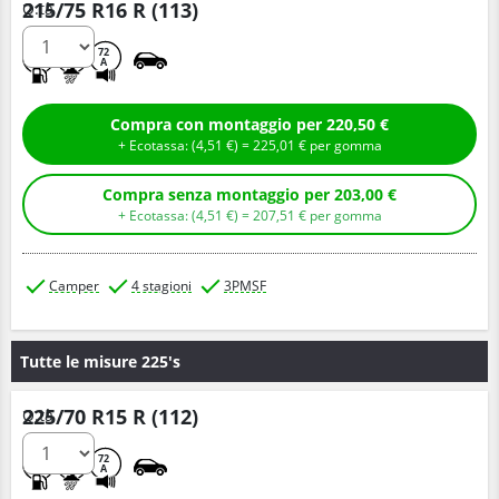
215/75 R16 R (113)
Q.tà
C
A
72
A
Compra con montaggio per 220,50 €
+ Ecotassa: (
4,
51
€
) =
225,
01
€
per gomma
Compra senza montaggio per 203,00 €
+ Ecotassa: (
4,
51
€
) =
207,
51
€
per gomma
Camper
4 stagioni
3PMSF
Tutte le misure 225's
225/70 R15 R (112)
Q.tà
C
A
72
A