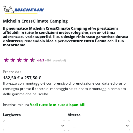
Michelin CrossClimate Camping
Il
pneumatico Michelin CrossClimate Camping
offre
prestazioni
affidabili
in tutte le
condizioni meteorologiche
, con un'
ottima
aderenza
su varie
superfici
. Il suo
design rinforzato
garantisce
durata
e
sicurezza
, rendendolo ideale per
avventure tutto l'anno
con il tuo
motorhome
.
4,6/5
(486 recensioni)
Prezzo da :
182,50 € a 257,50 €
Il prezzo con montaggio è comprensivo di prenotazione con data ed orario,
consegna presso il centro di montaggio selezionato e montaggio completo
delle gomme che hai scelto.
Inserisci misura
Vedi tutte le misure disponibili
Larghezza
Altezza