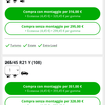
Compra con montaggio per 316,00 €
+ Ecotassa: (
4,
45
€
) =
320,
45
€
per gomma
Compra senza montaggio per 295,00 €
+ Ecotassa: (
4,
45
€
) =
299,
45
€
per gomma
Turismo
Estate
Extra-Load
265/45 R21 Y (108)
Q.tà
A
A
Compra con montaggio per 351,00 €
+ Ecotassa: (
4,
45
€
) =
355,
45
€
per gomma
Compra senza montaggio per 328,00 €