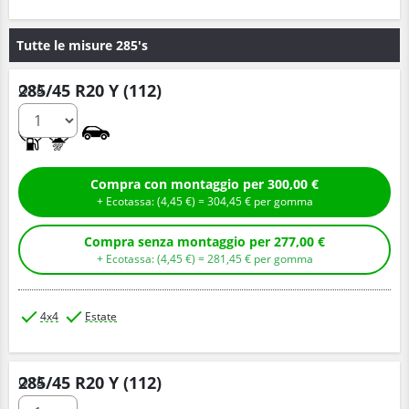
Tutte le misure 285's
285/45 R20 Y (112)
Q.tà
A
A
Compra con montaggio per 300,00 €
+ Ecotassa: (
4,
45
€
) =
304,
45
€
per gomma
Compra senza montaggio per 277,00 €
+ Ecotassa: (
4,
45
€
) =
281,
45
€
per gomma
4x4
Estate
285/45 R20 Y (112)
Q.tà