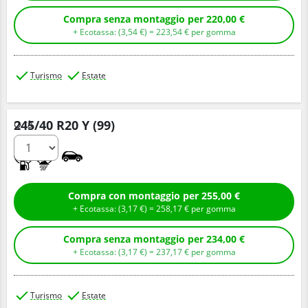
Compra senza montaggio per 220,00 €
+ Ecotassa: (
3,
54
€
) =
223,
54
€
per gomma
Turismo
Estate
245/40 R20 Y (99)
Q.tà
A
A
Compra con montaggio per 255,00 €
+ Ecotassa: (
3,
17
€
) =
258,
17
€
per gomma
Compra senza montaggio per 234,00 €
+ Ecotassa: (
3,
17
€
) =
237,
17
€
per gomma
Turismo
Estate