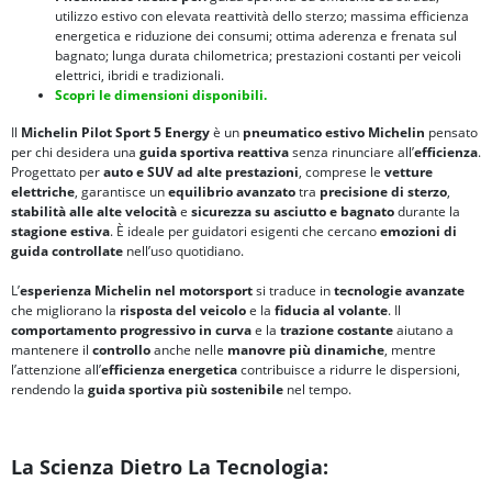
utilizzo estivo con elevata reattività dello sterzo; massima efficienza
energetica e riduzione dei consumi; ottima aderenza e frenata sul
bagnato; lunga durata chilometrica; prestazioni costanti per veicoli
elettrici, ibridi e tradizionali.
Scopri le dimensioni disponibili.
Il
Michelin Pilot Sport 5 Energy
è un
pneumatico estivo Michelin
pensato
per chi desidera una
guida sportiva reattiva
senza rinunciare all’
efficienza
.
Progettato per
auto e SUV ad alte prestazioni
, comprese le
vetture
elettriche
, garantisce un
equilibrio avanzato
tra
precisione di sterzo
,
stabilità alle alte velocità
e
sicurezza su asciutto e bagnato
durante la
stagione estiva
. È ideale per guidatori esigenti che cercano
emozioni di
guida controllate
nell’uso quotidiano.
L’
esperienza Michelin nel motorsport
si traduce in
tecnologie avanzate
che migliorano la
risposta del veicolo
e la
fiducia al volante
. Il
comportamento progressivo in curva
e la
trazione costante
aiutano a
mantenere il
controllo
anche nelle
manovre più dinamiche
, mentre
l’attenzione all’
efficienza energetica
contribuisce a ridurre le dispersioni,
rendendo la
guida sportiva più sostenibile
nel tempo.
La Scienza Dietro La Tecnologia: