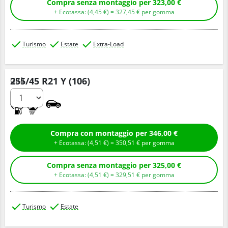
Compra senza montaggio per 323,00 €
+ Ecotassa: (
4,
45
€
) =
327,
45
€
per gomma
Turismo
Estate
Extra-Load
255/45 R21 Y (106)
Q.tà
A
A
Compra con montaggio per 346,00 €
+ Ecotassa: (
4,
51
€
) =
350,
51
€
per gomma
Compra senza montaggio per 325,00 €
+ Ecotassa: (
4,
51
€
) =
329,
51
€
per gomma
Turismo
Estate