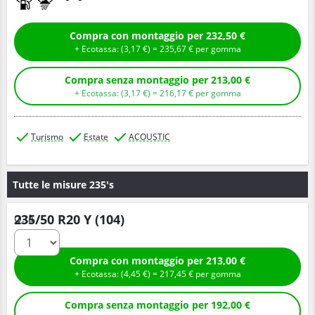
Compra con montaggio per 232,50 €
+ Ecotassa: (
3,
17
€
) =
235,
67
€
per gomma
Compra senza montaggio per 213,00 €
+ Ecotassa: (
3,
17
€
) =
216,
17
€
per gomma
Turismo
Estate
ACOUSTIC
Tutte le misure 235's
235/50 R20 Y (104)
Q.tà
Compra con montaggio per 213,00 €
+ Ecotassa: (
4,
45
€
) =
217,
45
€
per gomma
Compra senza montaggio per 192,00 €