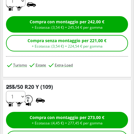
A
A
Compra con montaggio per 242,00 €
+ Ecotassa: (
3,
54
€
) =
245,
54
€
per gomma
Compra senza montaggio per 221,00 €
+ Ecotassa: (
3,
54
€
) =
224,
54
€
per gomma
Turismo
Estate
Extra-Load
255/50 R20 Y (109)
Q.tà
A
A
73
B
Compra con montaggio per 273,00 €
+ Ecotassa: (
4,
45
€
) =
277,
45
€
per gomma