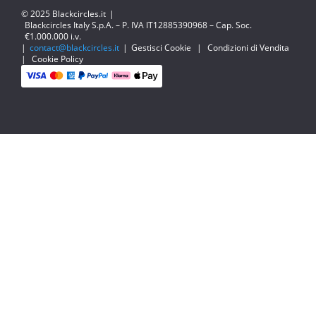
© 2025 Blackcircles.it
|
Blackcircles Italy S.p.A. – P. IVA IT12885390968 – Cap. Soc.
€1.000.000 i.v.
|
contact@blackcircles.it
|
Gestisci Cookie
|
Condizioni di Vendita
|
Cookie Policy