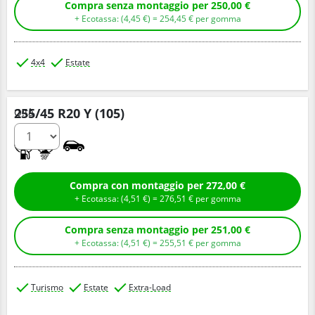
Compra senza montaggio per 250,00 €
+ Ecotassa: (
4,
45
€
) =
254,
45
€
per gomma
4x4
Estate
255/45 R20 Y (105)
Q.tà
A
A
Compra con montaggio per 272,00 €
+ Ecotassa: (
4,
51
€
) =
276,
51
€
per gomma
Compra senza montaggio per 251,00 €
+ Ecotassa: (
4,
51
€
) =
255,
51
€
per gomma
Turismo
Estate
Extra-Load