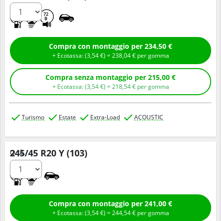
A
A
72
B
Compra con montaggio per 234,50 €
+ Ecotassa: (
3,
54
€
) =
238,
04
€
per gomma
Compra senza montaggio per 215,00 €
+ Ecotassa: (
3,
54
€
) =
218,
54
€
per gomma
Turismo
Estate
Extra-Load
ACOUSTIC
245/45 R20 Y (103)
Q.tà
A
A
Compra con montaggio per 241,00 €
+ Ecotassa: (
3,
54
€
) =
244,
54
€
per gomma