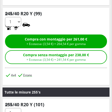
245/40 R20 Y (99)
Q.tà
A
A
Compra con montaggio per 261,00 €
+ Ecotassa: (
3,
54
€
) =
264,
54
€
per gomma
Compra senza montaggio per 238,00 €
+ Ecotassa: (
3,
54
€
) =
241,
54
€
per gomma
4x4
Estate
Tutte le misure 255's
255/40 R20 Y (101)
Q.tà