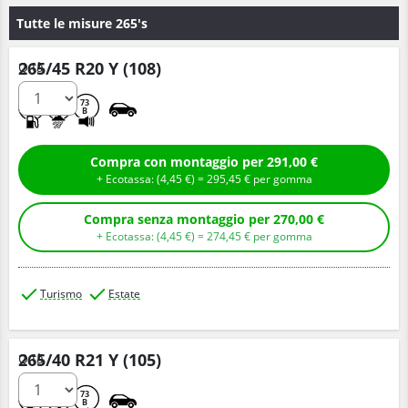
Tutte le misure 265's
265/45 R20 Y (108)
Q.tà
A
A
73
B
Compra con montaggio per 291,00 €
+ Ecotassa: (
4,
45
€
) =
295,
45
€
per gomma
Compra senza montaggio per 270,00 €
+ Ecotassa: (
4,
45
€
) =
274,
45
€
per gomma
Turismo
Estate
265/40 R21 Y (105)
Q.tà
A
A
73
B