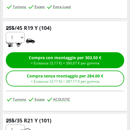
Turismo
Estate
Extra-Load
255/45 R19 Y (104)
Q.tà
A
A
Compra con montaggio per 303,50 €
+ Ecotassa: (
3,
17
€
) =
306,
67
€
per gomma
Compra senza montaggio per 284,00 €
+ Ecotassa: (
3,
17
€
) =
287,
17
€
per gomma
Turismo
Estate
ACOUSTIC
255/35 R21 Y (101)
Q.tà