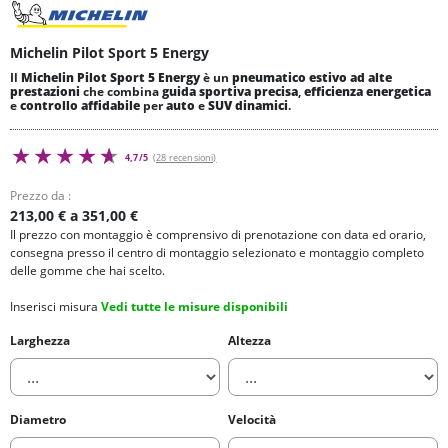
Michelin Pilot Sport 5 Energy
Il
Michelin Pilot Sport 5 Energy
è un
pneumatico estivo ad alte
prestazioni
che combina
guida sportiva precisa
,
efficienza energetica
e
controllo affidabile
per
auto
e
SUV dinamici
.
4,7/5
(28 recensioni)
Prezzo da :
213,00 € a 351,00 €
Il prezzo con montaggio è comprensivo di prenotazione con data ed orario,
consegna presso il centro di montaggio selezionato e montaggio completo
delle gomme che hai scelto.
Inserisci misura
Vedi tutte le misure disponibili
Larghezza
Altezza
Diametro
Velocità