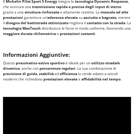
Il
Michelin Pilot Sport 5 Energy
integra la
tecnologia Dynamic Response
,
che assicura una
trasmissione rapida e precisa degli input di sterzo
grazie a una
struttura rinforzata
e altamente reattiva. La
mescola ad alte
prestazioni
garantisce un’
aderenza elevata
su
asciutto e bagnato
, mentre
il
disegno del battistrada ottimizzato
migliora il
contatto con la strada
. La
tecnologia MaxTouch
distribuisce le forze in modo uniforme, favorendo una
maggiore durata chilometrica
e
prestazioni costanti
.
Informazioni Aggiuntive:
Questo
pneumatico estivo sportivo
è ideale per un
utilizzo stradale
dinamico
, anche con
percorrenze regolari
. La sua combinazione di
precisione di guida
,
stabilità
ed
efficienza
lo rende adatto a veicoli
moderni che richiedono
prestazioni elevate
e
affidabilità nel tempo
.