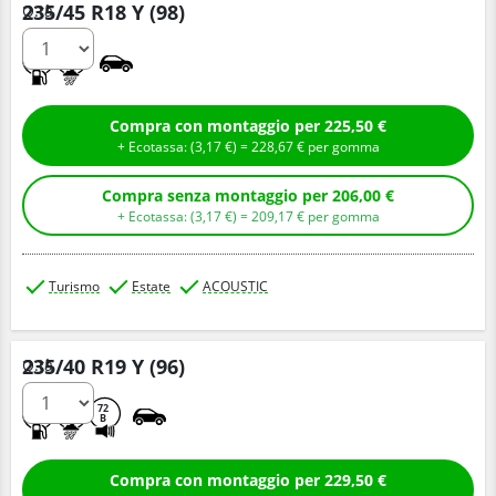
235/45 R18 Y (98)
Q.tà
A
A
Compra con montaggio per 225,50 €
+ Ecotassa: (
3,
17
€
) =
228,
67
€
per gomma
Compra senza montaggio per 206,00 €
+ Ecotassa: (
3,
17
€
) =
209,
17
€
per gomma
Turismo
Estate
ACOUSTIC
235/40 R19 Y (96)
Q.tà
A
A
72
B
Compra con montaggio per 229,50 €