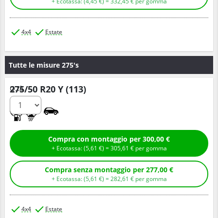
+ Ecotassa: (
4,
45
€
) =
332,
45
€
per gomma
4x4
Estate
Tutte le misure 275's
275/50 R20 Y (113)
Q.tà
A
A
Compra con montaggio per 300,00 €
+ Ecotassa: (
5,
61
€
) =
305,
61
€
per gomma
Compra senza montaggio per 277,00 €
+ Ecotassa: (
5,
61
€
) =
282,
61
€
per gomma
4x4
Estate