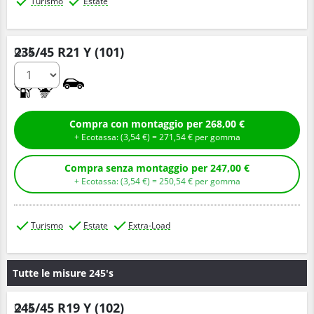
Turismo
Estate
235/45 R21 Y (101)
Q.tà
A
A
Compra con montaggio per 268,00 €
+ Ecotassa: (
3,
54
€
) =
271,
54
€
per gomma
Compra senza montaggio per 247,00 €
+ Ecotassa: (
3,
54
€
) =
250,
54
€
per gomma
Turismo
Estate
Extra-Load
Tutte le misure 245's
245/45 R19 Y (102)
Q.tà