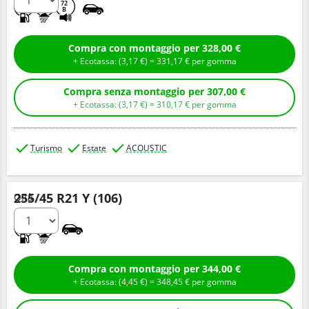
C
A
72
B
Compra con montaggio per 328,00 €
+ Ecotassa: (
3,
17
€
) =
331,
17
€
per gomma
Compra senza montaggio per 307,00 €
+ Ecotassa: (
3,
17
€
) =
310,
17
€
per gomma
Turismo
Estate
ACOUSTIC
255/45 R21 Y (106)
Q.tà
A
A
Compra con montaggio per 344,00 €
+ Ecotassa: (
4,
45
€
) =
348,
45
€
per gomma