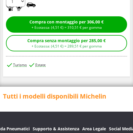
A
A
Compra con montaggio per 306,00 €
+ Ecotassa: (
4,
51
€
) =
310,
51
€
per gomma
Compra senza montaggio per 285,00 €
+ Ecotassa: (
4,
51
€
) =
289,
51
€
per gomma
Turismo
Estate
Tutti i modelli disponibili Michelin
ida Pneumatici
Supporto & Assistenza
Area Legale
Social Medi