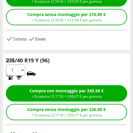
+ Ecotassa: (
3,
54
€
) =
233,
04
€
per gomma
Compra senza montaggio per 210,00 €
+ Ecotassa: (
3,
54
€
) =
213,
54
€
per gomma
Turismo
Estate
235/40 R19 Y (96)
Q.tà
A
A
Compra con montaggio per 245,50 €
+ Ecotassa: (
3,
17
€
) =
248,
67
€
per gomma
Compra senza montaggio per 226,00 €
+ Ecotassa: (
3,
17
€
) =
229,
17
€
per gomma