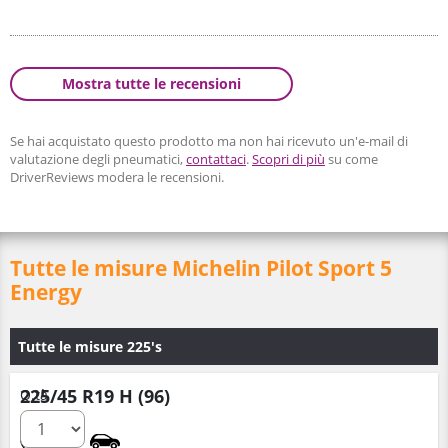
Mostra tutte le recensioni
Se hai acquistato questo prodotto ma non hai ricevuto un'e-mail di
valutazione degli pneumatici,
contattaci
.
Scopri di più
su come
DriverReviews modera le recensioni.
Tutte le misure Michelin Pilot Sport 5
Energy
Tutte le misure 225's
225/45 R19 H (96)
Q.tà
B
A