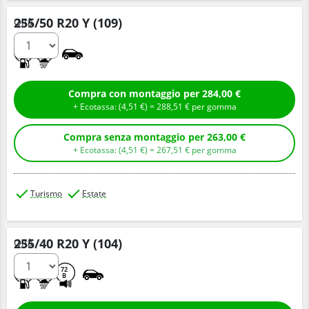
255/50 R20 Y (109)
Q.tà
A
A
Compra con montaggio per 284,00 €
+ Ecotassa: (
4,
51
€
) =
288,
51
€
per gomma
Compra senza montaggio per 263,00 €
+ Ecotassa: (
4,
51
€
) =
267,
51
€
per gomma
Turismo
Estate
255/40 R20 Y (104)
Q.tà
C
A
72
B