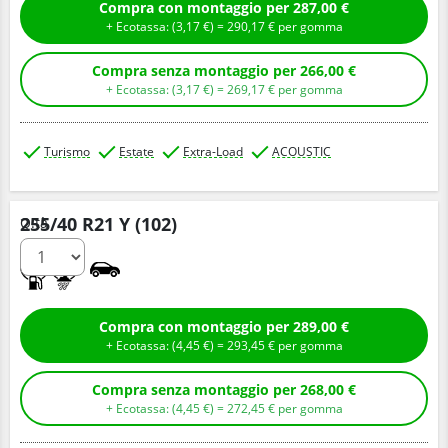
Compra con montaggio per 287,00 €
+ Ecotassa: (
3,
17
€
) =
290,
17
€
per gomma
Compra senza montaggio per 266,00 €
+ Ecotassa: (
3,
17
€
) =
269,
17
€
per gomma
Turismo
Estate
Extra-Load
ACOUSTIC
255/40 R21 Y (102)
Q.tà
A
A
Compra con montaggio per 289,00 €
+ Ecotassa: (
4,
45
€
) =
293,
45
€
per gomma
Compra senza montaggio per 268,00 €
+ Ecotassa: (
4,
45
€
) =
272,
45
€
per gomma