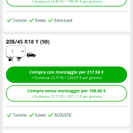
+ Ecotassa: (
4,
45
€
) =
196,
45
€
per gomma
Turismo
Estate
Extra-Load
235/45 R18 Y (98)
Q.tà
A
A
Compra con montaggio per 217,50 €
+ Ecotassa: (
3,
17
€
) =
220,
67
€
per gomma
Compra senza montaggio per 198,00 €
+ Ecotassa: (
3,
17
€
) =
201,
17
€
per gomma
Turismo
Estate
ACOUSTIC