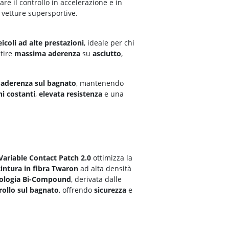
re il controllo in accelerazione e in
e vetture supersportive.
eicoli ad alte prestazioni
, ideale per chi
ntire
massima aderenza
su
asciutto
,
e
aderenza sul bagnato
, mantenendo
ni costanti
,
elevata
resistenza
e una
Variable Contact Patch 2.0
ottimizza la
cintura in fibra
Twaron
ad alta densità
ologia B
i-Compound
, derivata dalle
rollo sul bagnato
, offrendo
sicurezza
e