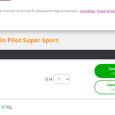
 ricevuto un'e-mail di valutazione degli pneumatici,
contattaci
.
Scopri di pi
in Pilot Super Sport
Com
Q.tà
Comp
FSL