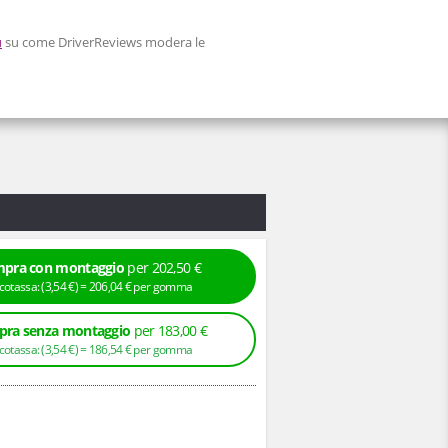
ù
su come DriverReviews modera le
pra con montaggio
per 202,50 €
+ Ecotassa: (
3,
54
€
) =
206,
04
€
per gomma
ra senza montaggio
per 183,00 €
+ Ecotassa: (
3,
54
€
) =
186,
54
€
per gomma