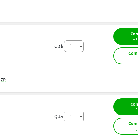
Com
Q.tà
Comp
ZP
Com
Q.tà
Comp