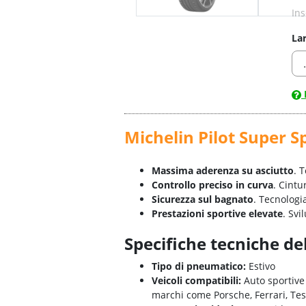
Ins
La
Michelin Pilot Super S
Massima aderenza su asciutto
. 
Controllo preciso in curva
. Cintu
Sicurezza sul bagnato
. Tecnolog
Prestazioni sportive elevate
. Svi
Specifiche tecniche de
Tipo di pneumatico:
Estivo
Veicoli compatibili:
Auto sportive 
marchi come Porsche, Ferrari, Tes