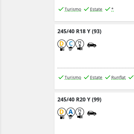
Turismo
Estate
*
245/40 R18 Y (93)
D
C
71
B
Turismo
Estate
Runflat
245/40 R20 Y (99)
D
A
71
B