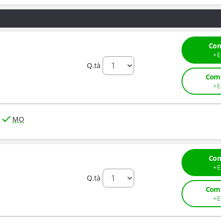
Com
Q.tà
Comp
MO
Com
Q.tà
Comp