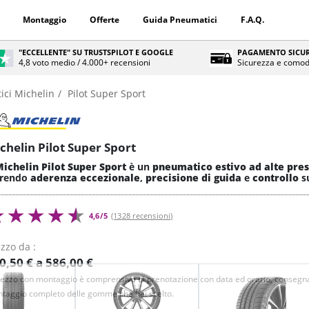
Montaggio
Offerte
Guida Pneumatici
F.A.Q.
"ECCELLENTE" SU TRUSTSPILOT E GOOGLE
PAGAMENTO SICUR
4,8 voto medio / 4.000+ recensioni
Sicurezza e comod
ci Michelin
Pilot Super Sport
chelin Pilot Super Sport
ichelin Pilot Super Sport
è un
pneumatico estivo
ad
alte pres
frendo
aderenza eccezionale
,
precisione di guida
e
controllo
s
4,6/5
(1328 recensioni)
zzo da :
0,50 € a 586,00 €
prezzo con montaggio è comprensivo di prenotazione con data ed orario, consegna
taggio completo delle gomme che hai scelto.