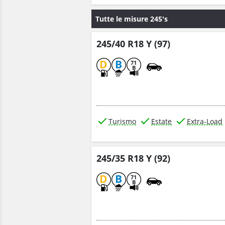
Tutte le misure 245's
245/40 R18 Y (97)
D
B
71
B
Turismo
Estate
Extra-Load
245/35 R18 Y (92)
D
B
71
B