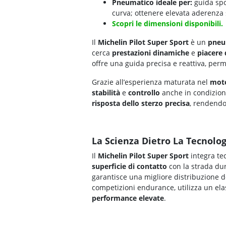
Pneumatico ideale per:
guida spor
curva; ottenere elevata aderenza s
Scopri le dimensioni disponibili.
Il
Michelin Pilot Super Sport
è un
pneu
cerca
prestazioni dinamiche
e
piacere 
offre una guida precisa e reattiva, perm
Grazie all’esperienza maturata nel
mot
stabilità
e
controllo
anche in condizioni 
risposta dello sterzo precisa
, rendendol
La Scienza Dietro La Tecnolog
Il
Michelin Pilot Super Sport
integra te
superficie di contatto
con la strada dur
garantisce una migliore distribuzione 
competizioni endurance, utilizza un ela
performance elevate
.