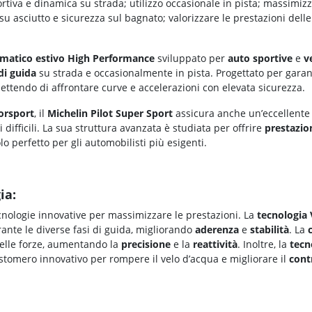
tiva e dinamica su strada; utilizzo occasionale in pista; massimizza
u asciutto e sicurezza sul bagnato; valorizzare le prestazioni dell
matico estivo High Performance
sviluppato per
auto sportive
e
v
di guida
su strada e occasionalmente in pista. Progettato per gara
ettendo di affrontare curve e accelerazioni con elevata sicurezza.
orsport
, il
Michelin Pilot Super Sport
assicura anche un’eccellent
difficili. La sua struttura avanzata è studiata per offrire
prestazio
o perfetto per gli automobilisti più esigenti.
ia:
cnologie innovative per massimizzare le prestazioni. La
tecnologia
ante le diverse fasi di guida, migliorando
aderenza
e
stabilità
. La
delle forze, aumentando la
precisione
e la
reattività
. Inoltre, la
tecn
stomero innovativo per rompere il velo d’acqua e migliorare il
cont