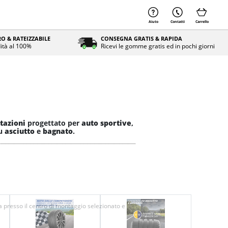
Aiuto
Contatti
Carrello
O & RATEIZZABILE
CONSEGNA GRATIS & RAPIDA
ità al 100%
Ricevi le gomme gratis ed in pochi giorni
tazioni
progettato per
auto sportive
,
u
asciutto
e
bagnato
.
 presso il centro di montaggio selezionato e