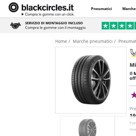
Pneumatici
Marche
SERVIZIO DI MONTAGGIO INCLUSO
Compra le gomme con il montaggio
Home
Marche pneumatici
Pneumati
Mi
Il
M
of
Pre
19
Il 
mon