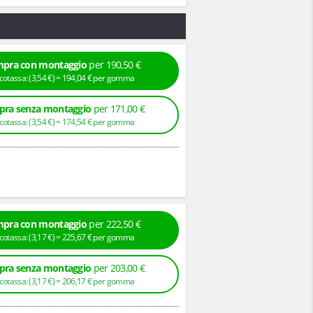
pra con montaggio
per 190,50 €
+ Ecotassa: (
3,
54
€
) =
194,
04
€
per gomma
ra senza montaggio
per 171,00 €
+ Ecotassa: (
3,
54
€
) =
174,
54
€
per gomma
pra con montaggio
per 222,50 €
+ Ecotassa: (
3,
17
€
) =
225,
67
€
per gomma
ra senza montaggio
per 203,00 €
+ Ecotassa: (
3,
17
€
) =
206,
17
€
per gomma