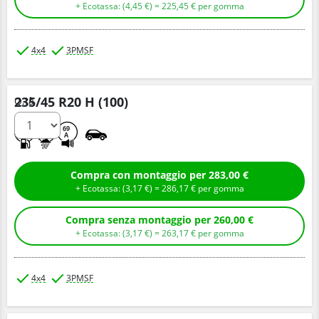
+ Ecotassa: (
4,
45
€
) =
225,
45
€
per gomma
4x4
3PMSF
235/45 R20 H (100)
Q.tà
C
E
69
A
Compra con montaggio per 283,00 €
+ Ecotassa: (
3,
17
€
) =
286,
17
€
per gomma
Compra senza montaggio per 260,00 €
+ Ecotassa: (
3,
17
€
) =
263,
17
€
per gomma
4x4
3PMSF