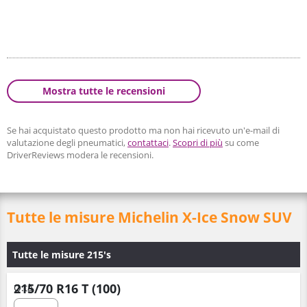
Mostra tutte le recensioni
Se hai acquistato questo prodotto ma non hai ricevuto un'e-mail di
valutazione degli pneumatici,
contattaci
.
Scopri di più
su come
DriverReviews modera le recensioni.
Tutte le misure Michelin X-Ice Snow SUV
Tutte le misure 215's
215/70 R16 T (100)
Q.tà