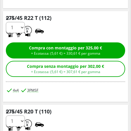
275/45 R22 T (112)
Q.tà
B
E
71
B
Compra con montaggio per 325,00 €
+ Ecotassa: (
5,
61
€
) =
330,
61
€
per gomma
Compra senza montaggio per 302,00 €
+ Ecotassa: (
5,
61
€
) =
307,
61
€
per gomma
4x4
3PMSF
275/45 R20 T (110)
Q.tà
B
E
71
B