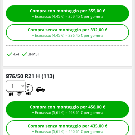
Compra con montaggio per 355,00 €
+ Ecotassa: (
4,
45
€
) =
359,
45
€
per gomma
Compra senza montaggio per 332,00 €
+ Ecotassa: (
4,
45
€
) =
336,
45
€
per gomma
4x4
3PMSF
275/50 R21 H (113)
Q.tà
B
E
71
A
Compra con montaggio per 458,00 €
+ Ecotassa: (
5,
61
€
) =
463,
61
€
per gomma
Compra senza montaggio per 435,00 €
+ Ecotassa: (
5,
61
€
) =
440,
61
€
per gomma