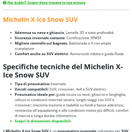
Hai dubbi? Scopri dove trovare la tua misura
Michelin X-Ice Snow SUV
Aderenza su neve e ghiaccio
. Lamelle 3D a tutta profondità
Sicurezza invernale costante
. Certificazione 3PMSF
Migliore controllo sul bagnato
. Battistrada a V con ampie
scanalature
Comfort anche su SUV elettrici
. Rumorosità ridotta e guida fluida
Specifiche tecniche del Michelin X-
Ice Snow SUV
Tipo di pneumatico:
Invernale
Veicoli compatibili:
SUV, crossover, 4x4 e SUV elettrici.
Pneumatico ideale per:
guida sicura su neve, ghiaccio e fanghiglia;
utilizzo in condizioni invernali severe; lunghi viaggi con SUV e
crossover; massima trazione e stabilità su fondi a bassa aderenza;
resistenza all'aquaplaning e alle condizioni meteo più difficili; comfort
di marcia e lunga durata chilometrica.
Scopri le dimensioni disponibili.
Il
Michelin X-Ice Snow SUV
è un
pneumatico invernale
sviluppato per
SUV