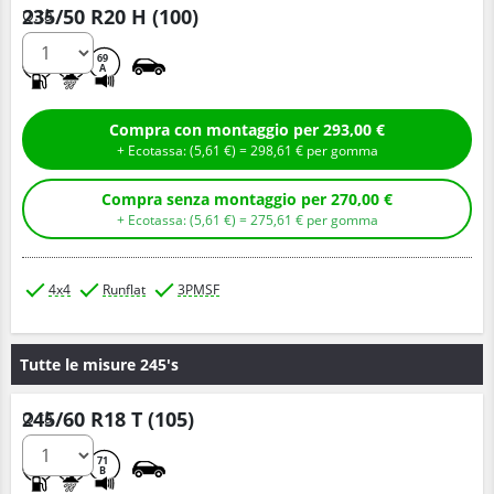
235/50 R20 H (100)
Q.tà
D
E
69
A
Compra con montaggio per 293,00 €
+ Ecotassa: (
5,
61
€
) =
298,
61
€
per gomma
Compra senza montaggio per 270,00 €
+ Ecotassa: (
5,
61
€
) =
275,
61
€
per gomma
4x4
Runflat
3PMSF
Tutte le misure 245's
245/60 R18 T (105)
Q.tà
C
E
71
B