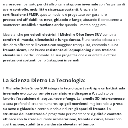
e
crossover
, pensato per chi affronta la
stagione invernale
con l’esigenza di
avere
controllo
,
mobilità
e
sicurezza
costanti
. Grazie alla
certificazione
3PMSF
, questo modello è progettato per garantire
prestazioni affidabili
su
neve
,
ghiaccio
e
fango
, aiutando il conducente a
mantenere
stabilità
e
trazione
anche quando il meteo peggiora.
Ideale anche per
veicoli elettrici
, il
Michelin X-Ice Snow SUV
combina
comfort di marcia
,
silenziosità
e
lunga durata
. È una scelta adatta a chi
desidera affrontare l’
inverno
con maggiore tranquillità, contando su una
frenata sicura
, una buona
resistenza all’aquaplaning
e una
trazione
elevata
su superfici innevate. La sua progettazione è orientata a offrire
prestazioni costanti
per più
stagioni invernali
.
La Scienza Dietro La Tecnologia:
Il
Michelin X-Ice Snow SUV
integra la
tecnologia
EverGrip
e un
battistrada
invernale
evoluto con
ampie scanalature
e
disegno a V
, studiato per
favorire l’
espulsione di acqua, neve e fango
. Le
lamelle 3D interconnesse
a tutta profondità creano numerosi
spigoli mordenti
, migliorando la
presa
su neve e ghiaccio
e contribuendo a ridurre gli
spazi di frenata
. La
struttura del battistrada
è progettata per mantenere
rigidità
e
contatto
efficace con la strada
durante
accelerazione
,
frenata
e
curva
, favorendo
così
trazione
,
stabilità
e una
durata elevata
nel tempo
.