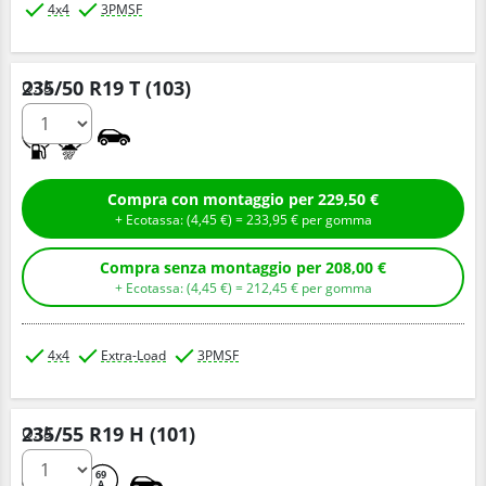
4x4
3PMSF
235/50 R19 T (103)
Q.tà
C
D
Compra con montaggio per 229,50 €
+ Ecotassa: (
4,
45
€
) =
233,
95
€
per gomma
Compra senza montaggio per 208,00 €
+ Ecotassa: (
4,
45
€
) =
212,
45
€
per gomma
4x4
Extra-Load
3PMSF
235/55 R19 H (101)
Q.tà
C
E
69
A