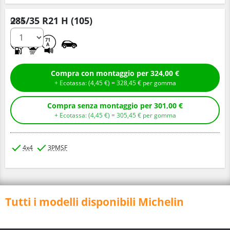
285/35 R21 H (105)
Q.tà
B
E
71
A
Compra con montaggio per 324,00 €
+ Ecotassa: (
4,
45
€
) =
328,
45
€
per gomma
Compra senza montaggio per 301,00 €
+ Ecotassa: (
4,
45
€
) =
305,
45
€
per gomma
4x4
3PMSF
Tutti i modelli disponibili Michelin