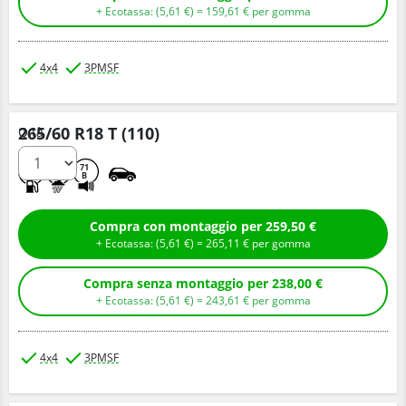
+ Ecotassa: (
5,
61
€
) =
159,
61
€
per gomma
4x4
3PMSF
265/60 R18 T (110)
Q.tà
B
E
71
B
Compra con montaggio per 259,50 €
+ Ecotassa: (
5,
61
€
) =
265,
11
€
per gomma
Compra senza montaggio per 238,00 €
+ Ecotassa: (
5,
61
€
) =
243,
61
€
per gomma
4x4
3PMSF