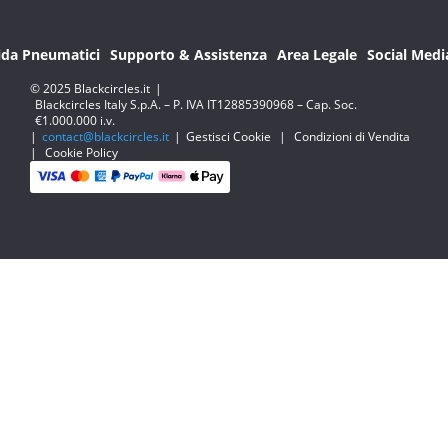
ida Pneumatici
Supporto & Assistenza
Area Legale
Social Medi
© 2025 Blackcircles.it
|
Blackcircles Italy S.p.A. – P. IVA IT12885390968 – Cap. Soc.
€1.000.000 i.v.
|
contact@blackcircles.it
|
Gestisci Cookie
|
Condizioni di Vendita
|
Cookie Policy