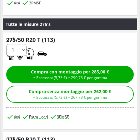
4x4
3PMSF
Tutte le misure 275's
275/50 R20 T (113)
Q.tà
C
E
71
B
Compra con montaggio per 285,00 €
+ Ecotassa: (
5,
73
€
) =
290,
73
€
per gomma
Compra senza montaggio per 262,00 €
+ Ecotassa: (
5,
73
€
) =
267,
73
€
per gomma
4x4
Extra-Load
3PMSF
275/50 R20 T (113)
Q.tà