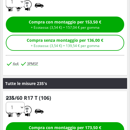
C
E
69
A
Compra con montaggio per 153,50 €
+ Ecotassa: (
3,
54
€
) =
157,
04
€
per gomma
Compra senza montaggio per 136,00 €
+ Ecotassa: (
3,
54
€
) =
139,
54
€
per gomma
4x4
3PMSF
Tutte le misure 235's
235/60 R17 T (106)
Q.tà
C
E
69
A
Compra con montaggio per 173,50 €