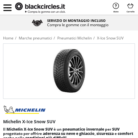
Aiuto
Carrello
SERVIZIO DI MONTAGGIO INCLUSO
Compra le gomme con il montaggio
Home
Marche pneumatici
Pneumatici Michelin
X-Ice Snow SUV
Michelin X-Ice Snow SUV
Il
Michelin X-Ice Snow SUV
è un
pneumatico invernale
per
SUV
progettato per offrire
aderenza su neve e ghiaccio
,
sicurezza
e
comfort
anche nelle
condizioni più difficili
.