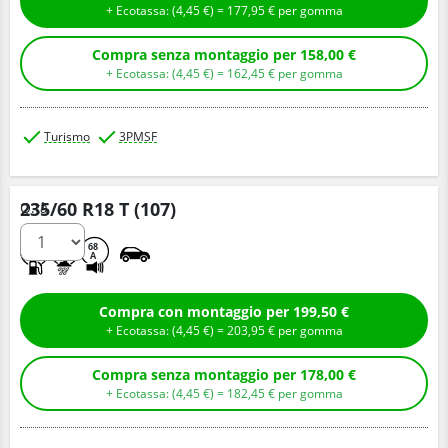
+ Ecotassa: (
4,
45
€
) =
177,
95
€
per gomma
Compra senza montaggio per 158,00 €
+ Ecotassa: (
4,
45
€
) =
162,
45
€
per gomma
Turismo
3PMSF
235/60 R18 T (107)
Q.tà
B
E
68
A
Compra con montaggio per 199,50 €
+ Ecotassa: (
4,
45
€
) =
203,
95
€
per gomma
Compra senza montaggio per 178,00 €
+ Ecotassa: (
4,
45
€
) =
182,
45
€
per gomma