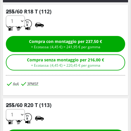
255/60 R18 T (112)
Q.tà
B
E
71
B
Compra con montaggio per 237,50 €
+ Ecotassa: (
4,
45
€
) =
241,
95
€
per gomma
Compra senza montaggio per 216,00 €
+ Ecotassa: (
4,
45
€
) =
220,
45
€
per gomma
4x4
3PMSF
255/60 R20 T (113)
Q.tà
B
E
71
B