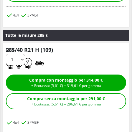
4x4
3PMSF
Tutte le misure 285's
285/40 R21 H (109)
Q.tà
B
E
71
A
Compra con montaggio per 314,00 €
+ Ecotassa: (
5,
61
€
) =
319,
61
€
per gomma
Compra senza montaggio per 291,00 €
+ Ecotassa: (
5,
61
€
) =
296,
61
€
per gomma
4x4
3PMSF