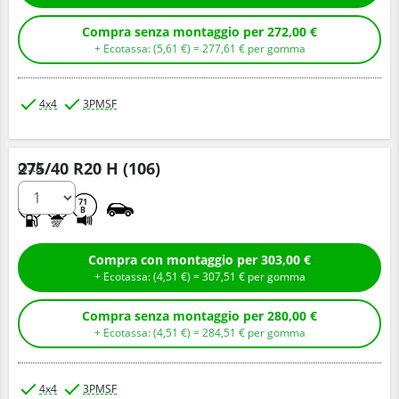
Compra senza montaggio per 272,00 €
+ Ecotassa: (
5,
61
€
) =
277,
61
€
per gomma
4x4
3PMSF
275/40 R20 H (106)
Q.tà
C
E
71
B
Compra con montaggio per 303,00 €
+ Ecotassa: (
4,
51
€
) =
307,
51
€
per gomma
Compra senza montaggio per 280,00 €
+ Ecotassa: (
4,
51
€
) =
284,
51
€
per gomma
4x4
3PMSF