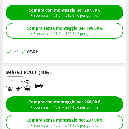
Compra con montaggio per 207,50 €
+ Ecotassa: (
4,
51
€
) =
212,
01
€
per gomma
Compra senza montaggio per 186,00 €
+ Ecotassa: (
4,
51
€
) =
190,
51
€
per gomma
4x4
3PMSF
245/50 R20 T (105)
Q.tà
C
E
71
B
Compra con montaggio per 260,00 €
+ Ecotassa: (
4,
45
€
) =
264,
45
€
per gomma
Compra senza montaggio per 237,00 €
+ Ecotassa: (
4,
45
€
) =
241,
45
€
per gomma