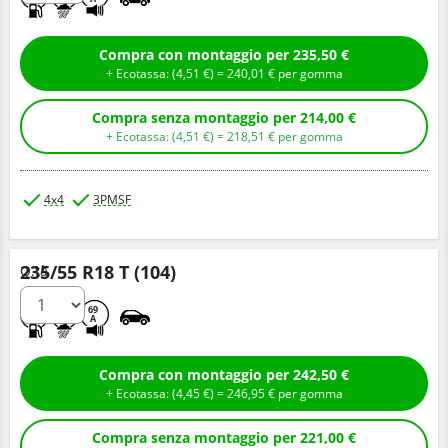
Compra con montaggio per 235,50 €
+ Ecotassa: (
4,
51
€
) =
240,
01
€
per gomma
Compra senza montaggio per 214,00 €
+ Ecotassa: (
4,
51
€
) =
218,
51
€
per gomma
4x4
3PMSF
235/55 R18 T (104)
Q.tà
C
E
69
A
Compra con montaggio per 242,50 €
+ Ecotassa: (
4,
45
€
) =
246,
95
€
per gomma
Compra senza montaggio per 221,00 €