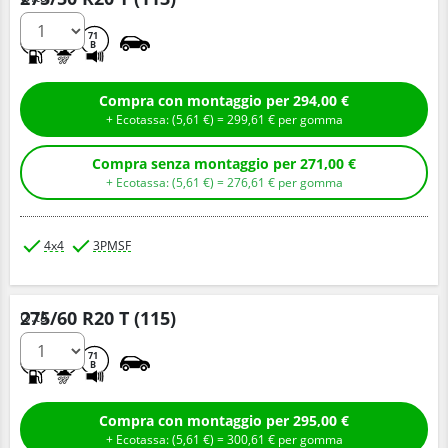
C
E
71
B
Compra con montaggio per 294,00 €
+ Ecotassa: (
5,
61
€
) =
299,
61
€
per gomma
Compra senza montaggio per 271,00 €
+ Ecotassa: (
5,
61
€
) =
276,
61
€
per gomma
4x4
3PMSF
275/60 R20 T (115)
Q.tà
B
E
71
B
Compra con montaggio per 295,00 €
+ Ecotassa: (
5,
61
€
) =
300,
61
€
per gomma