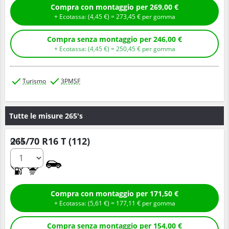
Compra con montaggio per 269,00 €
+ Ecotassa: (
4,
45
€
) =
273,
45
€
per gomma
Compra senza montaggio per 246,00 €
+ Ecotassa: (
4,
45
€
) =
250,
45
€
per gomma
Turismo
3PMSF
Tutte le misure 265's
265/70 R16 T (112)
Q.tà
C
B
Compra con montaggio per 171,50 €
+ Ecotassa: (
5,
61
€
) =
177,
11
€
per gomma
Compra senza montaggio per 154,00 €