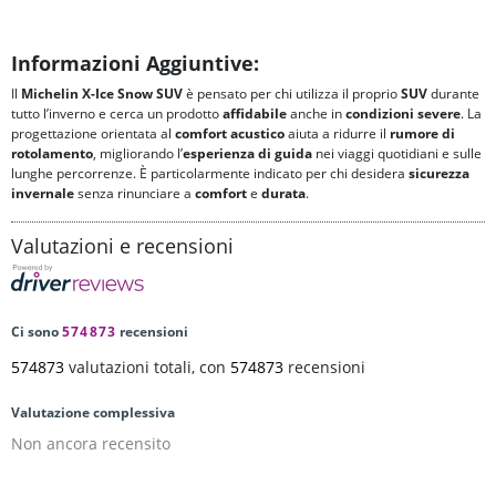
Informazioni Aggiuntive:
Il
Michelin X-Ice Snow SUV
è pensato per chi utilizza il proprio
SUV
durante
tutto l’inverno e cerca un prodotto
affidabile
anche in
condizioni severe
. La
progettazione orientata al
comfort acustico
aiuta a ridurre il
rumore di
rotolamento
, migliorando l’
esperienza di guida
nei viaggi quotidiani e sulle
lunghe percorrenze. È particolarmente indicato per chi desidera
sicurezza
invernale
senza rinunciare a
comfort
e
durata
.
Valutazioni e recensioni
Ci sono
574873
recensioni
574873
valutazioni totali, con
574873
recensioni
Valutazione complessiva
Non ancora recensito