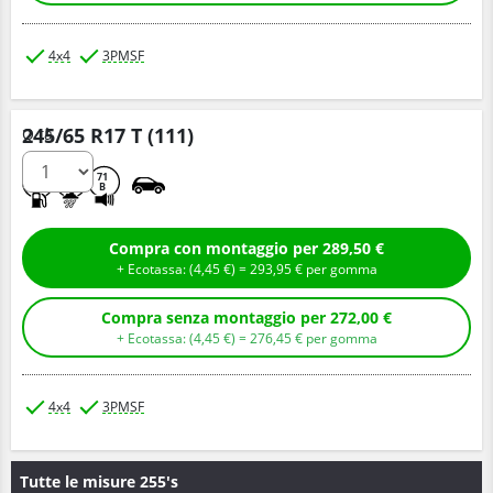
4x4
3PMSF
245/65 R17 T (111)
Q.tà
B
E
71
B
Compra con montaggio per 289,50 €
+ Ecotassa: (
4,
45
€
) =
293,
95
€
per gomma
Compra senza montaggio per 272,00 €
+ Ecotassa: (
4,
45
€
) =
276,
45
€
per gomma
4x4
3PMSF
Tutte le misure 255's