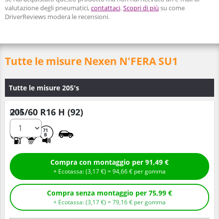
valutazione degli pneumatici,
contattaci
.
Scopri di più
su come
DriverReviews modera le recensioni.
Tutte le misure Nexen N'FERA SU1
Tutte le misure 205's
205/60 R16 H (92)
Q.tà
B
B
71
B
Compra con montaggio per 91,49 €
+ Ecotassa: (
3,
17
€
) =
94,
66
€
per gomma
Compra senza montaggio per 75,99 €
+ Ecotassa: (
3,
17
€
) =
79,
16
€
per gomma