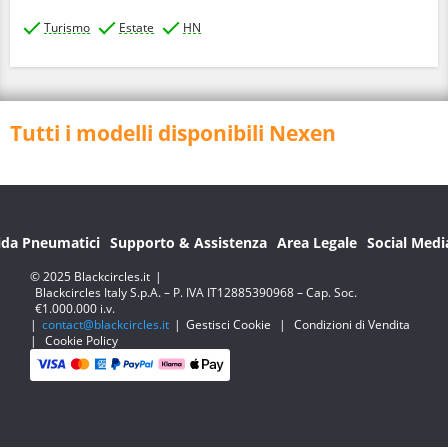
Turismo
Estate
HN
Tutti i modelli disponibili Nexen
ida Pneumatici
Supporto & Assistenza
Area Legale
Social Medi
© 2025 Blackcircles.it
|
Blackcircles Italy S.p.A. – P. IVA IT12885390968 – Cap. Soc.
€1.000.000 i.v.
|
contact@blackcircles.it
|
Gestisci Cookie
|
Condizioni di Vendita
|
Cookie Policy