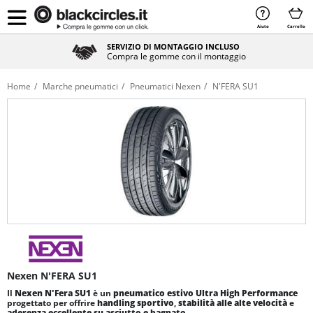
Aiuto
Carrello
SERVIZIO DI MONTAGGIO INCLUSO
Compra le gomme con il montaggio
Home
Marche pneumatici
Pneumatici Nexen
N'FERA SU1
Nexen N'FERA SU1
Il
Nexen N'Fera SU1
è un
pneumatico estivo Ultra High Performance
progettato per offrire
handling sportivo
,
stabilità alle alte velocità
e
aderenza eccellente su asciutto e bagnato
.