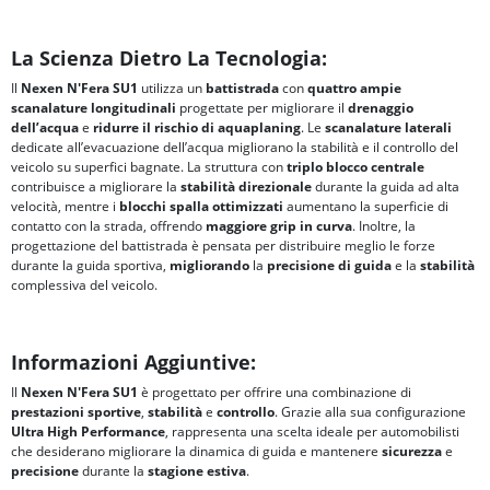
La Scienza Dietro La Tecnologia:
Il
Nexen N'Fera SU1
utilizza un
battistrada
con
quattro ampie
scanalature longitudinali
progettate per migliorare il
drenaggio
dell’acqua
e
ridurre il rischio di
aquaplaning
. Le
scanalature laterali
dedicate all’evacuazione dell’acqua migliorano la stabilità e il controllo del
veicolo su superfici bagnate. La struttura con
triplo blocco centrale
contribuisce a migliorare la
stabilità direzionale
durante la guida ad alta
velocità, mentre i
blocchi spalla ottimizzati
aumentano la superficie di
contatto con la strada, offrendo
maggiore grip in curva
. Inoltre, la
progettazione del battistrada è pensata per distribuire meglio le forze
durante la guida sportiva,
migliorando
la
precisione di guida
e la
stabilità
complessiva del veicolo.
Informazioni Aggiuntive:
Il
Nexen N'Fera SU1
è progettato per offrire una combinazione di
prestazioni sportive
,
stabilità
e
controllo
. Grazie alla sua configurazione
Ultra High Performance
, rappresenta una scelta ideale per automobilisti
che desiderano migliorare la dinamica di guida e mantenere
sicurezza
e
precisione
durante la
stagione estiva
.