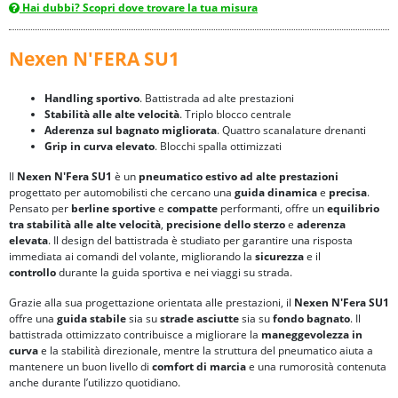
Hai dubbi? Scopri dove trovare la tua misura
Nexen N'FERA SU1
Handling sportivo
. Battistrada ad alte prestazioni
Stabilità alle alte velocità
. Triplo blocco centrale
Aderenza sul bagnato migliorata
. Quattro scanalature drenanti
Grip in curva elevato
. Blocchi spalla ottimizzati
Il
Nexen N'Fera SU1
è un
pneumatico estivo ad alte prestazioni
progettato per automobilisti che cercano una
guida dinamica
e
precisa
.
Pensato per
berline sportive
e
compatte
performanti, offre un
equilibrio
tra
stabilità alle alte velocità
,
precisione dello sterzo
e
aderenza
elevata
. Il design del battistrada è studiato per garantire una risposta
immediata ai comandi del volante, migliorando la
sicurezza
e il
controllo
durante la guida sportiva e nei viaggi su strada.
Grazie alla sua progettazione orientata alle prestazioni, il
Nexen N'Fera SU1
offre una
guida stabile
sia su
strade asciutte
sia su
fondo bagnato
. Il
battistrada ottimizzato contribuisce a migliorare la
maneggevolezza in
curva
e la stabilità direzionale, mentre la struttura del pneumatico aiuta a
mantenere un buon livello di
comfort di marcia
e una rumorosità contenuta
anche durante l’utilizzo quotidiano.