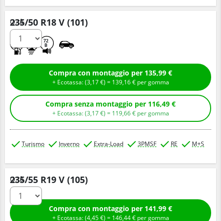
235/50 R18 V (101)
Q.tà
C
C
72
B
Compra con montaggio per 135,99 €
+ Ecotassa: (
3,
17
€
) =
139,
16
€
per gomma
Compra senza montaggio per 116,49 €
+ Ecotassa: (
3,
17
€
) =
119,
66
€
per gomma
Turismo
Inverno
Extra-Load
3PMSF
RE
M+S
235/55 R19 V (105)
Q.tà
Compra con montaggio per 141,99 €
+ Ecotassa: (
4,
45
€
) =
146,
44
€
per gomma