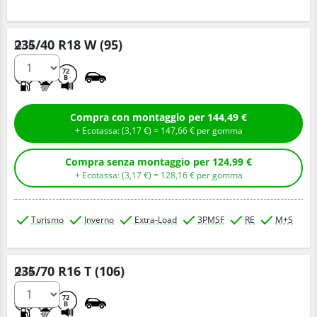
235/40 R18 W (95)
Q.tà
D
B
72
B
Compra con montaggio per 144,49 €
+ Ecotassa: (
3,
17
€
) =
147,
66
€
per gomma
Compra senza montaggio per 124,99 €
+ Ecotassa: (
3,
17
€
) =
128,
16
€
per gomma
Turismo
Inverno
Extra-Load
3PMSF
RE
M+S
235/70 R16 T (106)
Q.tà
D
C
72
B