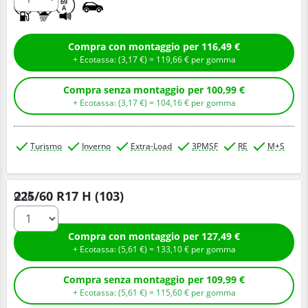
D
B
69
A
Compra con montaggio per 116,49 €
+ Ecotassa: (
3,
17
€
) =
119,
66
€
per gomma
Compra senza montaggio per 100,99 €
+ Ecotassa: (
3,
17
€
) =
104,
16
€
per gomma
Turismo
Inverno
Extra-Load
3PMSF
RE
M+S
225/60 R17 H (103)
Q.tà
Compra con montaggio per 127,49 €
+ Ecotassa: (
5,
61
€
) =
133,
10
€
per gomma
Compra senza montaggio per 109,99 €
+ Ecotassa: (
5,
61
€
) =
115,
60
€
per gomma