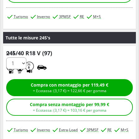
Turismo
Inverno
3PMSF
RE
M+S
Tutte le misure 245's
245/40 R18 V (97)
Q.tà
D
B
71
B
Compra con montaggio per 119,49 €
+ Ecotassa: (
3,
17
€
) =
122,
66
€
per gomma
Compra senza montaggio per 99,99 €
+ Ecotassa: (
3,
17
€
) =
103,
16
€
per gomma
Turismo
Inverno
Extra-Load
3PMSF
RE
M+S