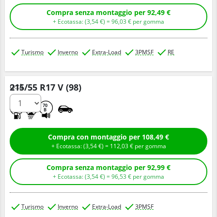
Compra senza montaggio per 92,49 €
+ Ecotassa: (
3,
54
€
) =
96,
03
€
per gomma
Turismo
Inverno
Extra-Load
3PMSF
RE
215/55 R17 V (98)
Q.tà
D
B
70
B
Compra con montaggio per 108,49 €
+ Ecotassa: (
3,
54
€
) =
112,
03
€
per gomma
Compra senza montaggio per 92,99 €
+ Ecotassa: (
3,
54
€
) =
96,
53
€
per gomma
Turismo
Inverno
Extra-Load
3PMSF