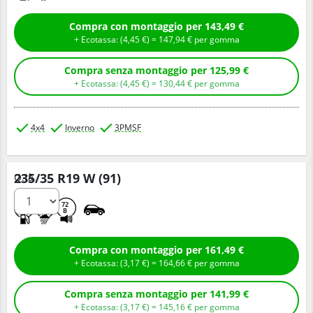
Compra con montaggio per 143,49 €
+ Ecotassa: (
4,
45
€
) =
147,
94
€
per gomma
Compra senza montaggio per 125,99 €
+ Ecotassa: (
4,
45
€
) =
130,
44
€
per gomma
4x4
Inverno
3PMSF
235/35 R19 W (91)
Q.tà
D
C
72
B
Compra con montaggio per 161,49 €
+ Ecotassa: (
3,
17
€
) =
164,
66
€
per gomma
Compra senza montaggio per 141,99 €
+ Ecotassa: (
3,
17
€
) =
145,
16
€
per gomma