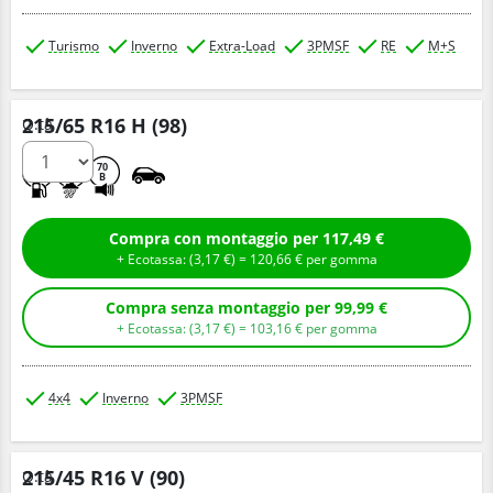
Turismo
Inverno
Extra-Load
3PMSF
RE
M+S
215/65 R16 H (98)
Q.tà
D
B
70
B
Compra con montaggio per 117,49 €
+ Ecotassa: (
3,
17
€
) =
120,
66
€
per gomma
Compra senza montaggio per 99,99 €
+ Ecotassa: (
3,
17
€
) =
103,
16
€
per gomma
4x4
Inverno
3PMSF
215/45 R16 V (90)
Q.tà