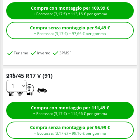
Compra con montaggio per 109,99 €
+ Ecotassa: (
3,
17
€
) =
113,
16
€
per gomma
Compra senza montaggio per 94,49 €
+ Ecotassa: (
3,
17
€
) =
97,
66
€
per gomma
Turismo
Inverno
3PMSF
215/45 R17 V (91)
Q.tà
D
B
69
A
Compra con montaggio per 111,49 €
+ Ecotassa: (
3,
17
€
) =
114,
66
€
per gomma
Compra senza montaggio per 95,99 €
+ Ecotassa: (
3,
17
€
) =
99,
16
€
per gomma