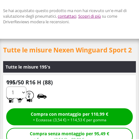
Se hai acquistato questo prodotto ma non hai ricevuto un'e-mail di
valutazione degli pneumatici,
contattaci
.
Scopri di più
su come
DriverReviews modera le recensioni.
Tutte le misure Nexen Winguard Sport 2
Tutte le misure 195's
195/50 R16 H (88)
Q.tà
D
C
72
B
Compra con montaggio per 110,99 €
+ Ecotassa: (
3,
54
€
) =
114,
53
€
per gomma
Compra senza montaggio per 95,49 €