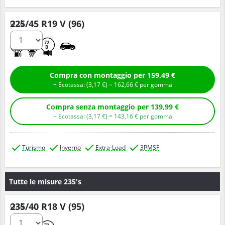
225/45 R19 V (96)
Q.tà
D
C
72
B
Compra con montaggio per 159,49 €
+ Ecotassa: (
3,
17
€
) =
162,
66
€
per gomma
Compra senza montaggio per 139,99 €
+ Ecotassa: (
3,
17
€
) =
143,
16
€
per gomma
Turismo
Inverno
Extra-Load
3PMSF
Tutte le misure 235's
235/40 R18 V (95)
Q.tà