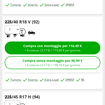
Turismo
Inverno
Extra-Load
3PMSF
225/40 R18 V (92)
Q.tà
E
C
69
A
Compra con montaggio per 116,49 €
+ Ecotassa: (
3,
17
€
) =
119,
66
€
per gomma
Compra senza montaggio per 96,99 €
+ Ecotassa: (
3,
17
€
) =
100,
16
€
per gomma
Turismo
Inverno
Extra-Load
3PMSF
RE
225/45 R17 H (94)
Q.tà