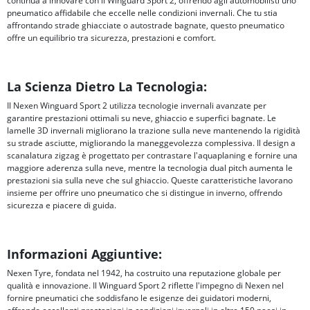
continua a innovare con il Winguard Sport 2, offrendo agli automobilisti uno
pneumatico affidabile che eccelle nelle condizioni invernali. Che tu stia
affrontando strade ghiacciate o autostrade bagnate, questo pneumatico
offre un equilibrio tra sicurezza, prestazioni e comfort.
La Scienza Dietro La Tecnologia:
Il Nexen Winguard Sport 2 utilizza tecnologie invernali avanzate per
garantire prestazioni ottimali su neve, ghiaccio e superfici bagnate. Le
lamelle 3D invernali migliorano la trazione sulla neve mantenendo la rigidità
su strade asciutte, migliorando la maneggevolezza complessiva. Il design a
scanalatura zigzag è progettato per contrastare l'aquaplaning e fornire una
maggiore aderenza sulla neve, mentre la tecnologia dual pitch aumenta le
prestazioni sia sulla neve che sul ghiaccio. Queste caratteristiche lavorano
insieme per offrire uno pneumatico che si distingue in inverno, offrendo
sicurezza e piacere di guida.
Informazioni Aggiuntive:
Nexen Tyre, fondata nel 1942, ha costruito una reputazione globale per
qualità e innovazione. Il Winguard Sport 2 riflette l'impegno di Nexen nel
fornire pneumatici che soddisfano le esigenze dei guidatori moderni,