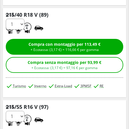
215/40 R18 V (89)
Q.tà
D
C
69
A
Compra con montaggio per 113,49 €
+ Ecotassa: (
3,
17
€
) =
116,
66
€
per gomma
Compra senza montaggio per 93,99 €
+ Ecotassa: (
3,
17
€
) =
97,
16
€
per gomma
Turismo
Inverno
Extra-Load
3PMSF
RE
215/55 R16 V (97)
Q.tà
D
C
72
B