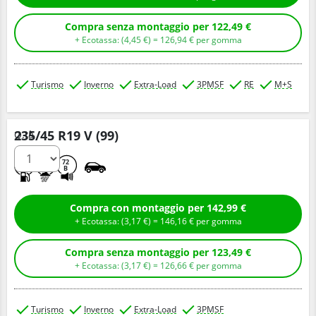
Compra senza montaggio per 122,49 €
+ Ecotassa: (
4,
45
€
) =
126,
94
€
per gomma
Turismo
Inverno
Extra-Load
3PMSF
RE
M+S
235/45 R19 V (99)
Q.tà
D
B
72
B
Compra con montaggio per 142,99 €
+ Ecotassa: (
3,
17
€
) =
146,
16
€
per gomma
Compra senza montaggio per 123,49 €
+ Ecotassa: (
3,
17
€
) =
126,
66
€
per gomma
Turismo
Inverno
Extra-Load
3PMSF