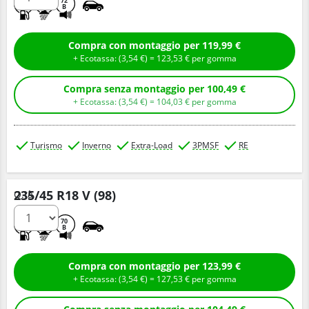
D
C
72
B
Compra con montaggio per 119,99 €
+ Ecotassa: (
3,
54
€
) =
123,
53
€
per gomma
Compra senza montaggio per 100,49 €
+ Ecotassa: (
3,
54
€
) =
104,
03
€
per gomma
Turismo
Inverno
Extra-Load
3PMSF
RE
235/45 R18 V (98)
Q.tà
D
B
70
B
Compra con montaggio per 123,99 €
+ Ecotassa: (
3,
54
€
) =
127,
53
€
per gomma