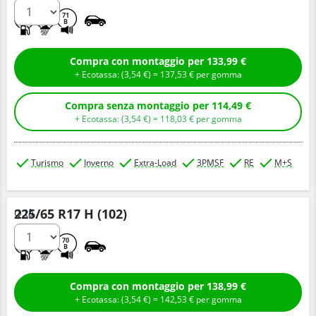
D
C
71
B
Compra con montaggio per 133,99 €
+ Ecotassa: (
3,
54
€
) =
137,
53
€
per gomma
Compra senza montaggio per 114,49 €
+ Ecotassa: (
3,
54
€
) =
118,
03
€
per gomma
Turismo
Inverno
Extra-Load
3PMSF
RE
M+S
225/65 R17 H (102)
Q.tà
D
C
70
B
Compra con montaggio per 138,99 €
+ Ecotassa: (
3,
54
€
) =
142,
53
€
per gomma