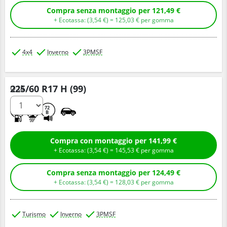
Compra senza montaggio per 121,49 €
+ Ecotassa: (
3,
54
€
) =
125,
03
€
per gomma
4x4
Inverno
3PMSF
225/60 R17 H (99)
Q.tà
C
B
72
B
Compra con montaggio per 141,99 €
+ Ecotassa: (
3,
54
€
) =
145,
53
€
per gomma
Compra senza montaggio per 124,49 €
+ Ecotassa: (
3,
54
€
) =
128,
03
€
per gomma
Turismo
Inverno
3PMSF