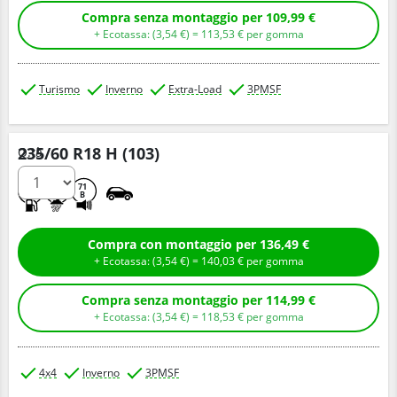
Compra senza montaggio per 109,99 €
+ Ecotassa: (
3,
54
€
) =
113,
53
€
per gomma
Turismo
Inverno
Extra-Load
3PMSF
235/60 R18 H (103)
Q.tà
D
C
71
B
Compra con montaggio per 136,49 €
+ Ecotassa: (
3,
54
€
) =
140,
03
€
per gomma
Compra senza montaggio per 114,99 €
+ Ecotassa: (
3,
54
€
) =
118,
53
€
per gomma
4x4
Inverno
3PMSF