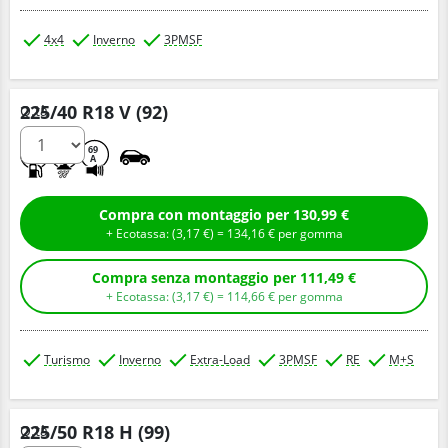
4x4
Inverno
3PMSF
225/40 R18 V (92)
Q.tà
E
B
69
A
Compra con montaggio per 130,99 €
+ Ecotassa: (
3,
17
€
) =
134,
16
€
per gomma
Compra senza montaggio per 111,49 €
+ Ecotassa: (
3,
17
€
) =
114,
66
€
per gomma
Turismo
Inverno
Extra-Load
3PMSF
RE
M+S
225/50 R18 H (99)
Q.tà