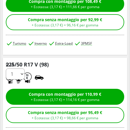
Compra con montaggio per 108,49 €
+ Ecotassa: (
3,
17
€
) =
111,
66
€
per gomma
Compra senza montaggio per 92,99 €
+ Ecotassa: (
3,
17
€
) =
96,
16
€
per gomma
Turismo
Inverno
Extra-Load
3PMSF
225/50 R17 V (98)
Q.tà
D
C
70
B
Compra con montaggio per 110,99 €
+ Ecotassa: (
3,
17
€
) =
114,
16
€
per gomma
Compra senza montaggio per 95,49 €
+ Ecotassa: (
3,
17
€
) =
98,
66
€
per gomma