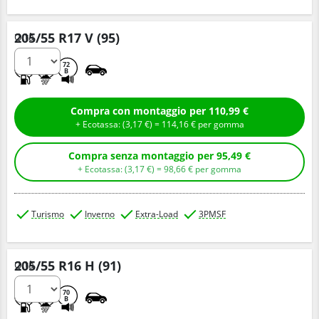
205/55 R17 V (95)
Q.tà
D
D
72
B
Compra con montaggio per 110,99 €
+ Ecotassa: (
3,
17
€
) =
114,
16
€
per gomma
Compra senza montaggio per 95,49 €
+ Ecotassa: (
3,
17
€
) =
98,
66
€
per gomma
Turismo
Inverno
Extra-Load
3PMSF
205/55 R16 H (91)
Q.tà
D
B
70
B