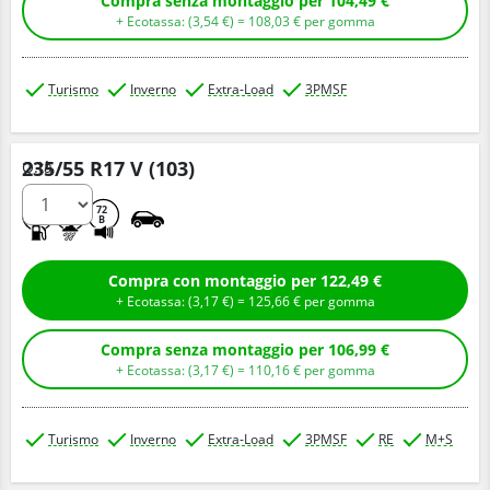
Compra senza montaggio per 104,49 €
+ Ecotassa: (
3,
54
€
) =
108,
03
€
per gomma
Turismo
Inverno
Extra-Load
3PMSF
235/55 R17 V (103)
Q.tà
C
D
72
B
Compra con montaggio per 122,49 €
+ Ecotassa: (
3,
17
€
) =
125,
66
€
per gomma
Compra senza montaggio per 106,99 €
+ Ecotassa: (
3,
17
€
) =
110,
16
€
per gomma
Turismo
Inverno
Extra-Load
3PMSF
RE
M+S