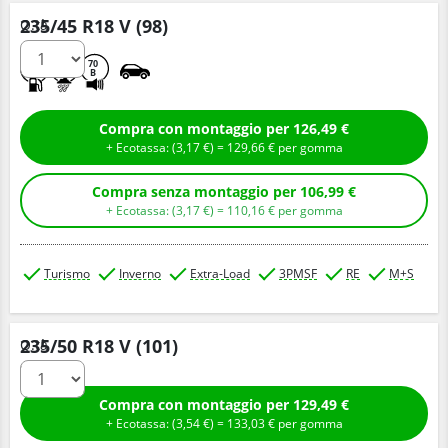
235/45 R18 V (98)
Q.tà
D
B
70
B
Compra con montaggio per 126,49 €
+ Ecotassa: (
3,
17
€
) =
129,
66
€
per gomma
Compra senza montaggio per 106,99 €
+ Ecotassa: (
3,
17
€
) =
110,
16
€
per gomma
Turismo
Inverno
Extra-Load
3PMSF
RE
M+S
235/50 R18 V (101)
Q.tà
Compra con montaggio per 129,49 €
+ Ecotassa: (
3,
54
€
) =
133,
03
€
per gomma