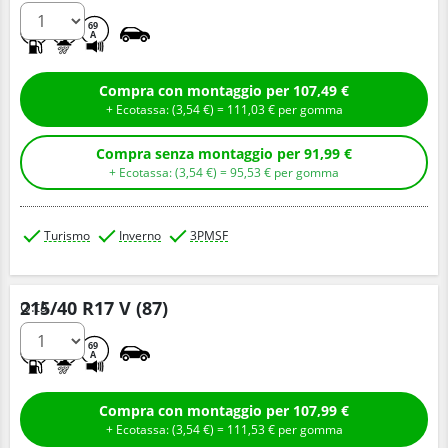
D
B
69
A
Compra con montaggio per 107,49 €
+ Ecotassa: (
3,
54
€
) =
111,
03
€
per gomma
Compra senza montaggio per 91,99 €
+ Ecotassa: (
3,
54
€
) =
95,
53
€
per gomma
Turismo
Inverno
3PMSF
215/40 R17 V (87)
Q.tà
D
C
69
A
Compra con montaggio per 107,99 €
+ Ecotassa: (
3,
54
€
) =
111,
53
€
per gomma