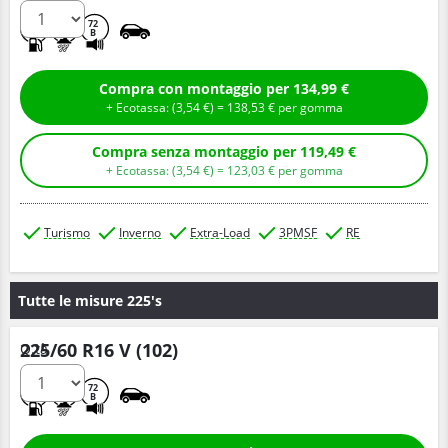
D
C
72
B
Compra con montaggio per 134,99 €
+ Ecotassa: (
3,
54
€
) =
138,
53
€
per gomma
Compra senza montaggio per 119,49 €
+ Ecotassa: (
3,
54
€
) =
123,
03
€
per gomma
Turismo
Inverno
Extra-Load
3PMSF
RE
Tutte le misure 225's
225/60 R16 V (102)
Q.tà
D
D
72
B