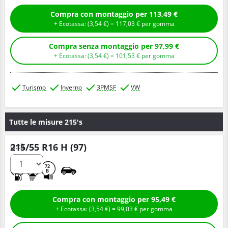
Compra con montaggio per 113,49 €
+ Ecotassa: (
3,
54
€
) =
117,
03
€
per gomma
Compra senza montaggio per 97,99 €
+ Ecotassa: (
3,
54
€
) =
101,
53
€
per gomma
Turismo
Inverno
3PMSF
VW
Tutte le misure 215's
215/55 R16 H (97)
Q.tà
D
C
72
B
Compra con montaggio per 95,49 €
+ Ecotassa: (
3,
54
€
) =
99,
03
€
per gomma