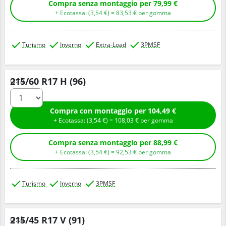
Compra senza montaggio per 79,99 €
+ Ecotassa: (
3,
54
€
) =
83,
53
€
per gomma
Turismo
Inverno
Extra-Load
3PMSF
215/60 R17 H (96)
Q.tà
Compra con montaggio per 104,49 €
+ Ecotassa: (
3,
54
€
) =
108,
03
€
per gomma
Compra senza montaggio per 88,99 €
+ Ecotassa: (
3,
54
€
) =
92,
53
€
per gomma
Turismo
Inverno
3PMSF
215/45 R17 V (91)
Q.tà