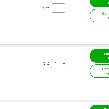
Q.tà
Com
Co
Q.tà
Com