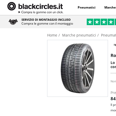
Pneumatici
Marche
SERVIZIO DI MONTAGGIO INCLUSO
Compra le gomme con il montaggio
Home
Marche pneumatici
Pneumati
Ro
Lo
co
Non
Pre
84
Il 
mon