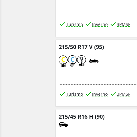
Turismo
Inverno
3PMSF
215/50 R17 V (95)
C
C
72
B
Turismo
Inverno
3PMSF
215/45 R16 H (90)