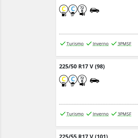
C
C
72
B
Turismo
Inverno
3PMSF
225/50 R17 V (98)
C
C
72
B
Turismo
Inverno
3PMSF
225/55 R17 V (101)