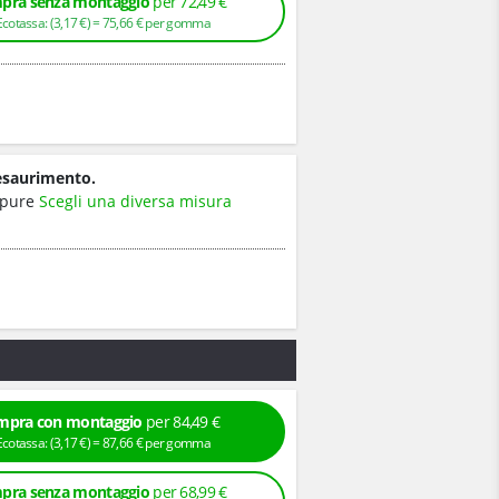
pra senza montaggio
per 72,49 €
+ Ecotassa: (
3,
17
€
) =
75,
66
€
per gomma
esaurimento.
pure
Scegli una diversa misura
mpra con montaggio
per 84,49 €
+ Ecotassa: (
3,
17
€
) =
87,
66
€
per gomma
pra senza montaggio
per 68,99 €