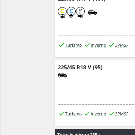
C
C
72
B
Turismo
Inverno
3PMSF
225/45 R18 V (95)
Turismo
Inverno
3PMSF
Tutte le misure 235's