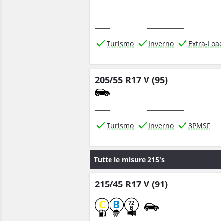
Turismo
Inverno
Extra-Loa
205/55 R17 V (95)
Turismo
Inverno
3PMSF
Tutte le misure 215's
215/45 R17 V (91)
C
B
72
B