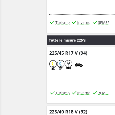
Turismo
Inverno
3PMSF
Tutte le misure 225's
225/45 R17 V (94)
C
C
72
B
Turismo
Inverno
3PMSF
225/40 R18 V (92)