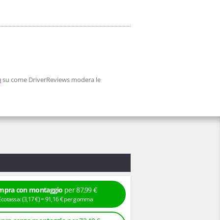
ù
su come DriverReviews modera le
mpra con montaggio
per 87,99 €
+ Ecotassa: (
3,
17
€
) =
91,
16
€
per gomma