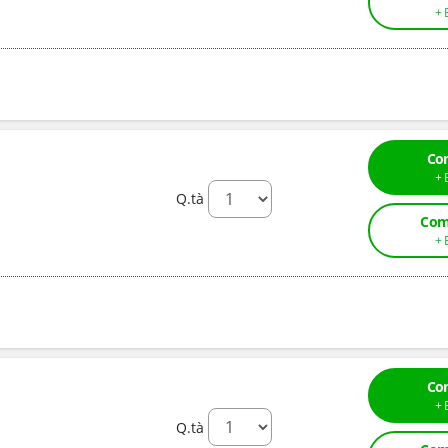
Co
Q.tà
Com
Co
Q.tà