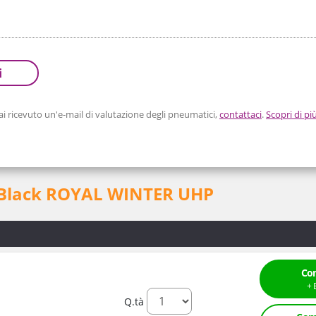
i
 ricevuto un'e-mail di valutazione degli pneumatici,
contattaci
.
Scopri di pi
l Black ROYAL WINTER UHP
Co
Q.tà