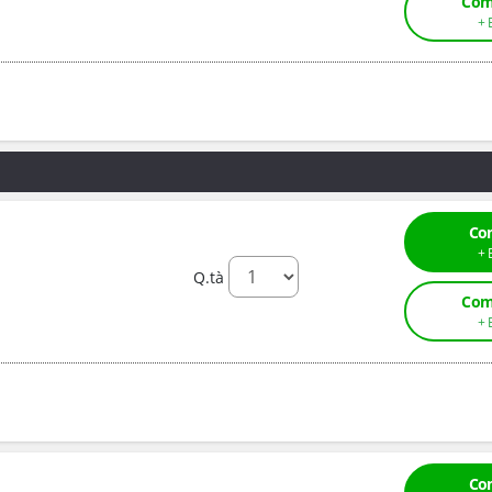
Com
Co
Q.tà
Com
Co