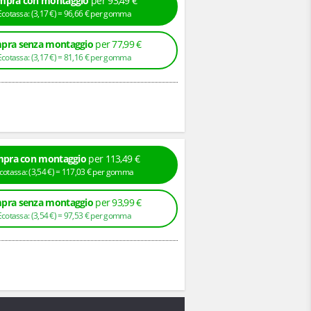
mpra con montaggio
per 93,49 €
+ Ecotassa: (
3,
17
€
) =
96,
66
€
per gomma
pra senza montaggio
per 77,99 €
+ Ecotassa: (
3,
17
€
) =
81,
16
€
per gomma
pra con montaggio
per 113,49 €
+ Ecotassa: (
3,
54
€
) =
117,
03
€
per gomma
pra senza montaggio
per 93,99 €
+ Ecotassa: (
3,
54
€
) =
97,
53
€
per gomma