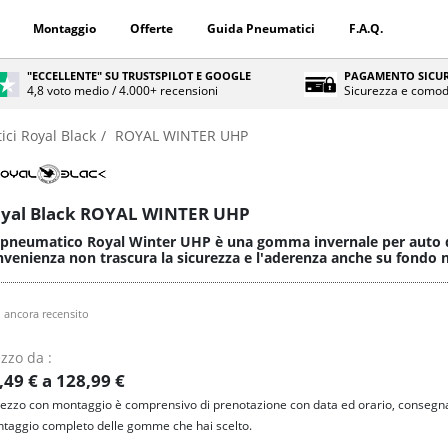
Montaggio
Offerte
Guida Pneumatici
F.A.Q.
"ECCELLENTE" SU TRUSTSPILOT E GOOGLE
PAGAMENTO SICUR
4,8 voto medio / 4.000+ recensioni
Sicurezza e comod
ci Royal Black
ROYAL WINTER UHP
yal Black ROYAL WINTER UHP
 pneumatico Royal Winter UHP è una gomma invernale per auto di
nvenienza non trascura la sicurezza e l'aderenza anche su fondo
 ancora recensito
zzo da :
,49 € a 128,99 €
prezzo con montaggio è comprensivo di prenotazione con data ed orario, consegna
taggio completo delle gomme che hai scelto.