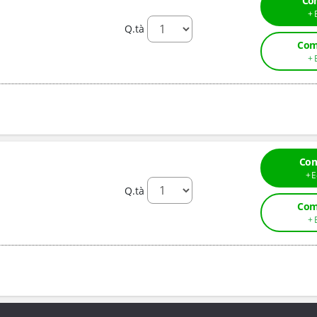
Co
Q.tà
Com
Com
Q.tà
Com