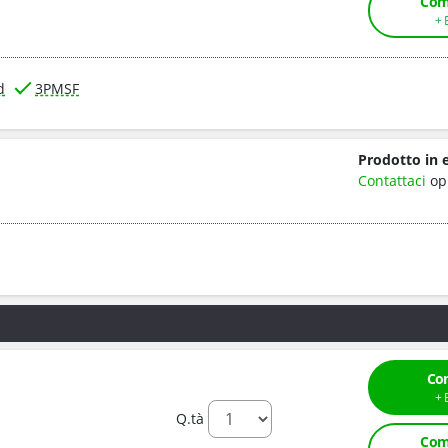
Com
d
3PMSF
Prodotto in 
Contattaci
op
Co
Q.tà
Com