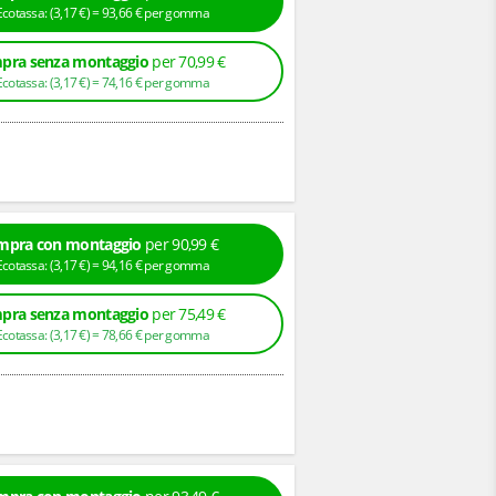
+ Ecotassa: (
3,
17
€
) =
93,
66
€
per gomma
pra senza montaggio
per 70,99 €
+ Ecotassa: (
3,
17
€
) =
74,
16
€
per gomma
mpra con montaggio
per 90,99 €
+ Ecotassa: (
3,
17
€
) =
94,
16
€
per gomma
pra senza montaggio
per 75,49 €
+ Ecotassa: (
3,
17
€
) =
78,
66
€
per gomma