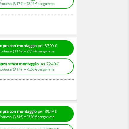
+ Ecotassa: (
3,
17
€
) =
72,
16
€
per gomma
mpra con montaggio
per 87,99 €
+ Ecotassa: (
3,
17
€
) =
91,
16
€
per gomma
pra senza montaggio
per 72,49 €
+ Ecotassa: (
3,
17
€
) =
75,
66
€
per gomma
mpra con montaggio
per 89,49 €
+ Ecotassa: (
3,
54
€
) =
93,
03
€
per gomma