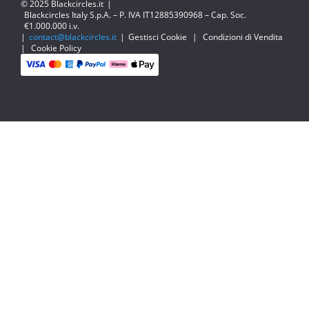
© 2025 Blackcircles.it
|
Blackcircles Italy S.p.A. – P. IVA IT12885390968 – Cap. Soc.
€1.000.000 i.v.
|
contact@blackcircles.it
|
Gestisci Cookie
|
Condizioni di Vendita
|
Cookie Policy