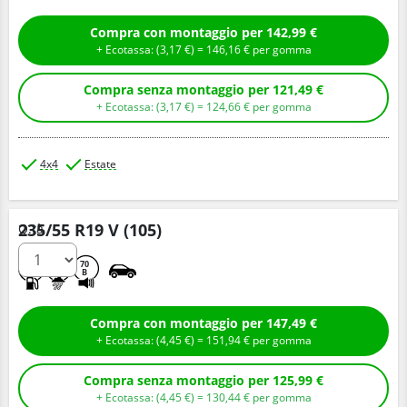
Compra con montaggio per 142,99 €
+ Ecotassa: (
3,
17
€
) =
146,
16
€
per gomma
Compra senza montaggio per 121,49 €
+ Ecotassa: (
3,
17
€
) =
124,
66
€
per gomma
4x4
Estate
235/55 R19 V (105)
Q.tà
B
B
70
B
Compra con montaggio per 147,49 €
+ Ecotassa: (
4,
45
€
) =
151,
94
€
per gomma
Compra senza montaggio per 125,99 €
+ Ecotassa: (
4,
45
€
) =
130,
44
€
per gomma