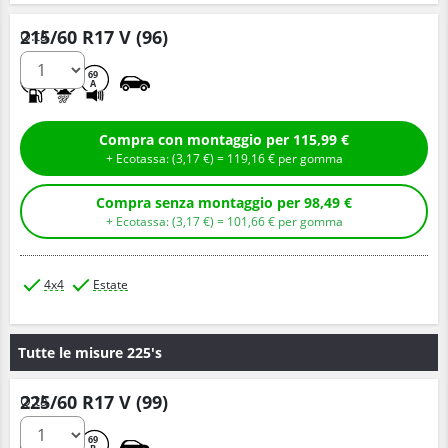
215/60 R17 V (96)
Q.tà
B
A
69
A
Compra con montaggio per 115,99 €
+ Ecotassa: (
3,
17
€
) =
119,
16
€
per gomma
Compra senza montaggio per 98,49 €
+ Ecotassa: (
3,
17
€
) =
101,
66
€
per gomma
4x4
Estate
Tutte le misure 225's
225/60 R17 V (99)
Q.tà
B
B
69