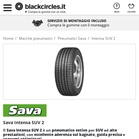
Aiuto
Carrello
SERVIZIO DI MONTAGGIO INCLUSO
Compra le gomme con il montaggio
Home
Marche pneumatici
Pneumatici Sava
Intensa SUV 2
Sava Intensa SUV 2
Il
Sava Intensa SUV 2
è un
pneumatico estivo
per
SUV
ad
alte
prestazioni
, con
eccellente aderenza sul bagnato
,
guida precisa
e
consumi ottimizzati
.