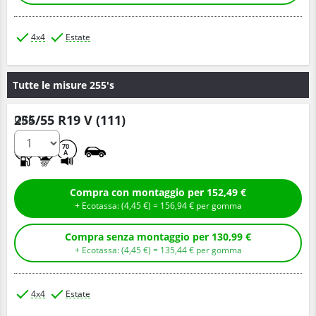
4x4
Estate
Tutte le misure 255's
255/55 R19 V (111)
Q.tà
C
A
70
A
Compra con montaggio per 152,49 €
+ Ecotassa: (
4,
45
€
) =
156,
94
€
per gomma
Compra senza montaggio per 130,99 €
+ Ecotassa: (
4,
45
€
) =
135,
44
€
per gomma
4x4
Estate