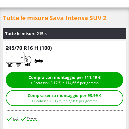
Tutte le misure Sava Intensa SUV 2
Tutte le misure 215's
215/70 R16 H (100)
Q.tà
C
B
69
B
Compra con montaggio per 111,49 €
+ Ecotassa: (
3,
17
€
) =
114,
66
€
per gomma
Compra senza montaggio per 93,99 €
+ Ecotassa: (
3,
17
€
) =
97,
16
€
per gomma
4x4
Estate