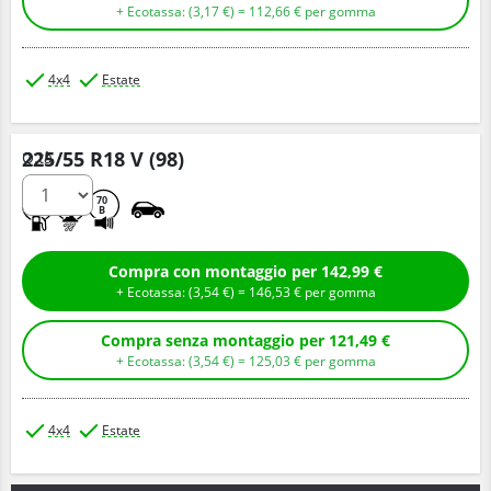
+ Ecotassa: (
3,
17
€
) =
112,
66
€
per gomma
4x4
Estate
225/55 R18 V (98)
Q.tà
C
B
70
B
Compra con montaggio per 142,99 €
+ Ecotassa: (
3,
54
€
) =
146,
53
€
per gomma
Compra senza montaggio per 121,49 €
+ Ecotassa: (
3,
54
€
) =
125,
03
€
per gomma
4x4
Estate