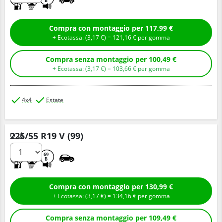
B
Compra con montaggio per 117,99 €
+ Ecotassa: (
3,
17
€
) =
121,
16
€
per gomma
Compra senza montaggio per 100,49 €
+ Ecotassa: (
3,
17
€
) =
103,
66
€
per gomma
4x4
Estate
225/55 R19 V (99)
Q.tà
B
B
69
B
Compra con montaggio per 130,99 €
+ Ecotassa: (
3,
17
€
) =
134,
16
€
per gomma
Compra senza montaggio per 109,49 €