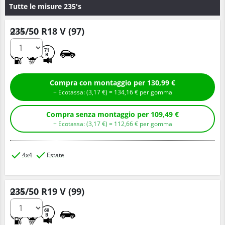
Tutte le misure 235's
235/50 R18 V (97)
Q.tà
C
B
71
B
Compra con montaggio per 130,99 €
+ Ecotassa: (
3,
17
€
) =
134,
16
€
per gomma
Compra senza montaggio per 109,49 €
+ Ecotassa: (
3,
17
€
) =
112,
66
€
per gomma
4x4
Estate
235/50 R19 V (99)
Q.tà
B
B
69
B