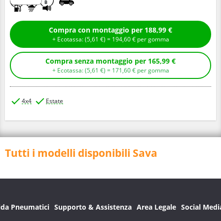
B
Compra con montaggio per 188,99 €
+ Ecotassa: (
5,
61
€
) =
194,
60
€
per gomma
Compra senza montaggio per 165,99 €
+ Ecotassa: (
5,
61
€
) =
171,
60
€
per gomma
4x4
Estate
Tutti i modelli disponibili Sava
ida Pneumatici
Supporto & Assistenza
Area Legale
Social Medi