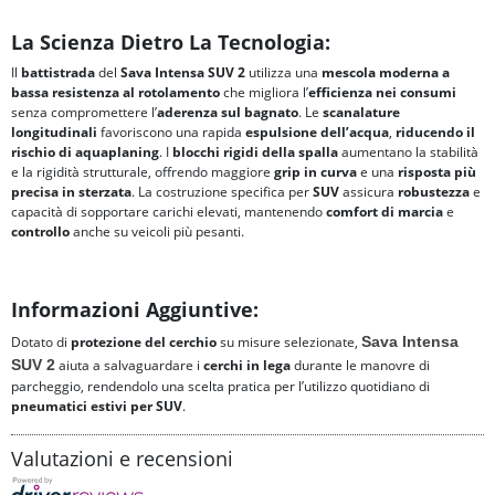
La Scienza Dietro La Tecnologia:
Il
battistrada
del
Sava Intensa SUV 2
utilizza una
mescola moderna a
bassa resistenza al rotolamento
che migliora l’
efficienza nei consumi
senza compromettere l’
aderenza sul bagnato
. Le
scanalature
longitudinali
favoriscono una rapida
espulsione dell’acqua
,
riducendo il
rischio di
aquaplaning
. I
blocchi rigidi della spalla
aumentano la stabilità
e la rigidità strutturale, offrendo maggiore
grip in curva
e una
risposta più
precisa in sterzata
. La costruzione specifica per
SUV
assicura
robustezza
e
capacità di sopportare carichi elevati, mantenendo
comfort di marcia
e
controllo
anche su veicoli più pesanti.
Informazioni Aggiuntive:
Dotato di
protezione del cerchio
su misure selezionate,
Sava Intensa
SUV 2
aiuta a salvaguardare i
cerchi in lega
durante le manovre di
parcheggio, rendendolo una scelta pratica per l’utilizzo quotidiano di
pneumatici estivi per SUV
.
Valutazioni e recensioni