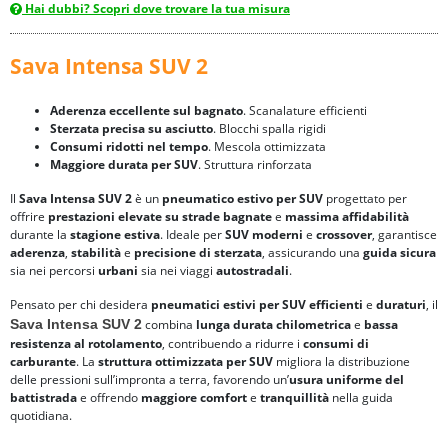
Hai dubbi? Scopri dove trovare la tua misura
Sava Intensa SUV 2
Aderenza eccellente sul bagnato
. Scanalature efficienti
Sterzata precisa su asciutto
. Blocchi spalla rigidi
Consumi ridotti nel tempo
. Mescola ottimizzata
Maggiore durata per SUV
. Struttura rinforzata
Il
Sava Intensa SUV 2
è un
pneumatico estivo per SUV
progettato per
offrire
prestazioni elevate su strade bagnate
e
massima affidabilità
durante la
stagione estiva
. Ideale per
SUV moderni
e
crossover
, garantisce
aderenza
,
stabilità
e
precisione di sterzata
, assicurando una
guida sicura
sia nei percorsi
urbani
sia nei viaggi
autostradali
.
Pensato per chi desidera
pneumatici
estivi per SUV
efficienti
e
duraturi
, il
Sava Intensa SUV 2
combina
lunga durata chilometrica
e
bassa
resistenza al rotolamento
, contribuendo a ridurre i
consumi di
carburante
. La
struttura ottimizzata per SUV
migliora la distribuzione
delle pressioni sull’impronta a terra, favorendo un’
usura uniforme del
battistrada
e offrendo
maggiore comfort
e
tranquillità
nella guida
quotidiana.