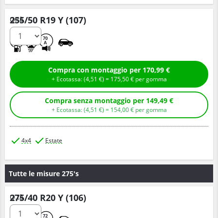
255/50 R19 Y (107)
Q.tà
C
B
70
A
Compra con montaggio per 170,99 €
+ Ecotassa: (
4,
51
€
) =
175,
50
€
per gomma
Compra senza montaggio per 149,49 €
+ Ecotassa: (
4,
51
€
) =
154,
00
€
per gomma
4x4
Estate
Tutte le misure 275's
275/40 R20 Y (106)
Q.tà
C
A
72