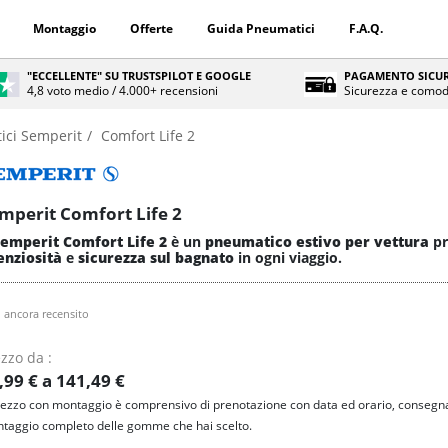
Montaggio
Offerte
Guida Pneumatici
F.A.Q.
"ECCELLENTE" SU TRUSTSPILOT E GOOGLE
PAGAMENTO SICUR
4,8 voto medio / 4.000+ recensioni
Sicurezza e comod
ici Semperit
Comfort Life 2
mperit Comfort Life 2
emperit Comfort Life 2
è un
pneumatico estivo per vettura
pr
enziosità
e
sicurezza sul bagnato
in ogni viaggio.
 ancora recensito
zzo da :
,99 € a 141,49 €
prezzo con montaggio è comprensivo di prenotazione con data ed orario, consegna
taggio completo delle gomme che hai scelto.