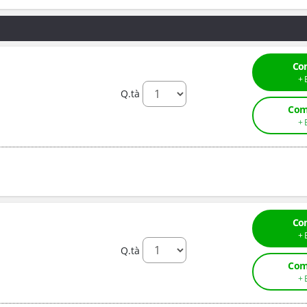
Co
Q.tà
Com
Co
Q.tà
Com