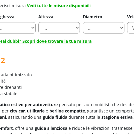
erisci misura
Vedi tutte le misure disponibili
rghezza
Altezza
Diametro
Vel
Hai dubbi? Scopri dove trovare la tua misura
 2
trada ottimizzato
ità
re drenanti
ra stabile
tico estivo per autovetture
pensato per automobilisti che desid
e per
city car
,
utilitarie
e
berline compatte
, garantisce un comporta
ani
, assicurando una
guida fluida
durante tutta la
stagione estiva
.
omfort
, offre una
guida silenziosa
e riduce le vibrazioni trasmesse a