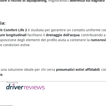
uire il
rischio di aquaplaning
, migliorando l’
aderenza sul bagnato
ia:
t Comfort Life 2
è studiata per garantire un contatto uniforme con
ure longitudinali
facilitano il
drenaggio dell’acqua
, contribuendo 
isposizione degli elementi del profilo aiuta a contenere la
rumorosi
e condizioni estive.
una soluzione ideale per chi cerca
pneumatici estivi affidabili
, c
ia
.