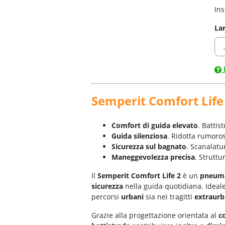
Ins
La
Semperit Comfort Life
Comfort di guida elevato
. Battis
Guida silenziosa
. Ridotta rumoros
Sicurezza sul bagnato
. Scanalatu
Maneggevolezza precisa
. Struttu
Il
Semperit Comfort Life 2
è un
pneuma
sicurezza
nella guida quotidiana. Ideal
percorsi
urbani
sia nei tragitti
extraurb
Grazie alla progettazione orientata al
c