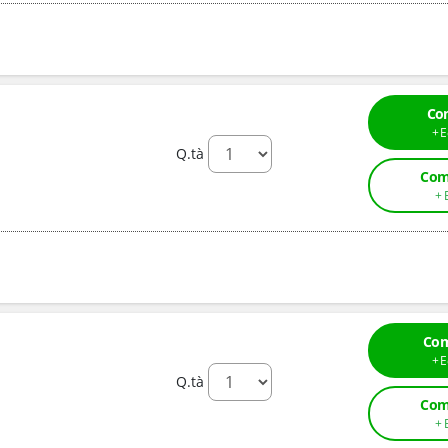
Co
Q.tà
Com
Com
Q.tà
Com