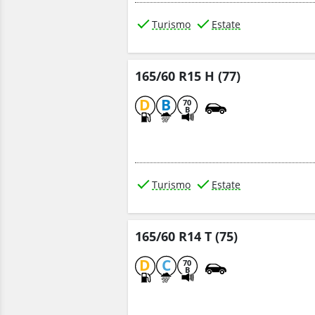
Turismo
Estate
165/60 R15 H (77)
D
B
70
B
Turismo
Estate
165/60 R14 T (75)
D
C
70
B