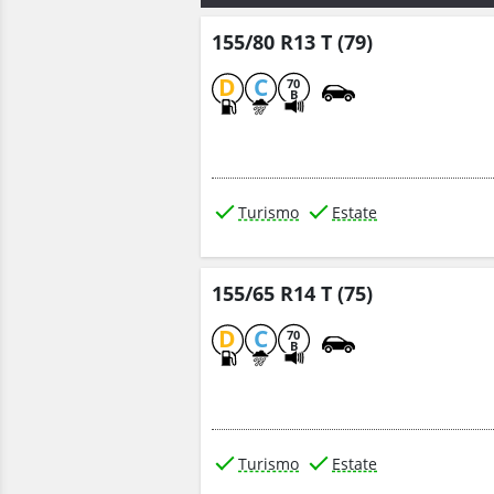
155/80 R13 T (79)
D
C
70
B
Turismo
Estate
155/65 R14 T (75)
D
C
70
B
Turismo
Estate