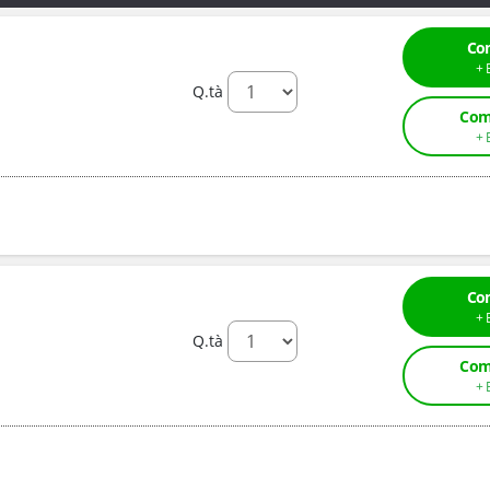
Co
Q.tà
Com
Co
Q.tà
Com