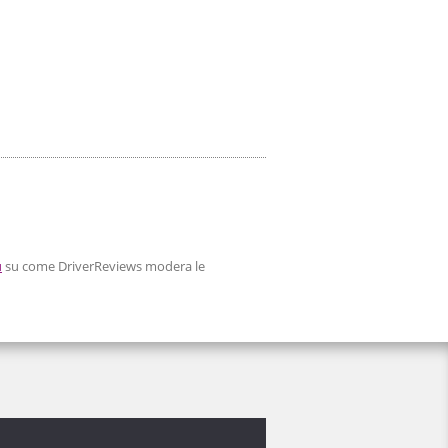
ù
su come DriverReviews modera le