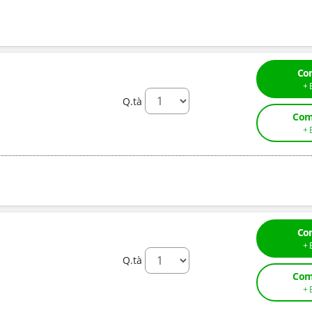
Co
Q.tà
Com
Co
Q.tà
Com