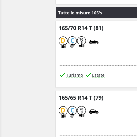
Tutte le misure 165's
165/70 R14 T (81)
D
C
70
B
Turismo
Estate
165/65 R14 T (79)
D
C
70
B