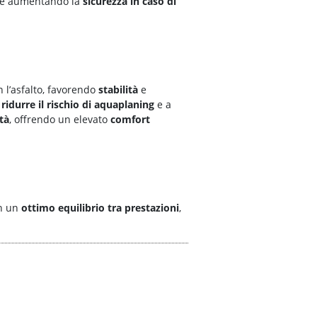
e aumentando la
sicurezza in caso di
 l’asfalto, favorendo
stabilità
e
a
ridurre il rischio di
aquaplaning
e a
tà
, offrendo un elevato
comfort
on un
ottimo
equilibrio tra
prestazioni
,