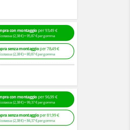
mpra con montaggio
per 93,49 €
+ Ecotassa: (
2,
38
€
) =
95,
87
€
per gomma
pra senza montaggio
per 78,49 €
+ Ecotassa: (
2,
38
€
) =
80,
87
€
per gomma
mpra con montaggio
per 96,99 €
+ Ecotassa: (
2,
38
€
) =
99,
37
€
per gomma
pra senza montaggio
per 81,99 €
+ Ecotassa: (
2,
38
€
) =
84,
37
€
per gomma