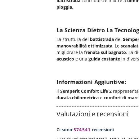
battistrada
contribuisce inoltre a
dimin
pioggia
.
La Scienza Dietro La Tecnolog
La struttura del
battistrada
del
Semperi
manovrabilità ottimizzata
. Le
scanalat
migliorare la
frenata sul bagnato
. La d
acustico
e una
guida costante
in divers
Informazioni Aggiuntive:
Il
Semperit Comfort Life 2
rappresenta 
durata chilometrica
e
comfort di marc
Valutazioni e recensioni
Ci sono
574541
recensioni