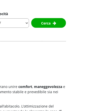
ocità
Cerca
erano unire
comfort
,
maneggevolezza
e
mento stabile e prevedibile sia nei
ll’abitacolo. L’ottimizzazione del