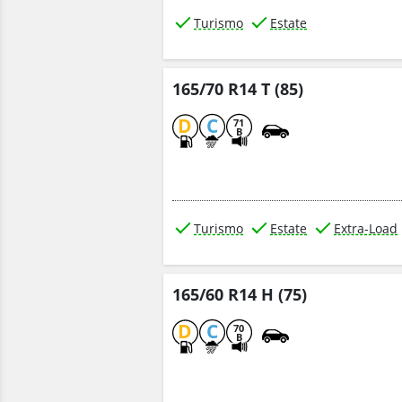
Turismo
Estate
165/70 R14 T (85)
D
C
71
B
Turismo
Estate
Extra-Load
165/60 R14 H (75)
D
C
70
B