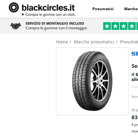
Pneumatici
Marche
SERVIZIO DI MONTAGGIO INCLUSO
Compra le gomme con il montaggio
Home
Marche pneumatici
Pneumat
Se
Il
S
sil
Non
Pre
83
Il 
mon