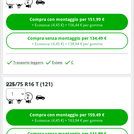
C
B
B
Compra con montaggio per 151,99 €
+ Ecotassa: (
4,
45
€
) =
156,
44
€
per gomma
Compra senza montaggio per 134,49 €
+ Ecotassa: (
4,
45
€
) =
138,
94
€
per gomma
Trasporto leggero
Estate
C
225/75 R16 T (121)
Q.tà
C
B
70
B
Compra con montaggio per 159,49 €
+ Ecotassa: (
4,
45
€
) =
163,
94
€
per gomma
Compra senza montaggio per 141,99 €