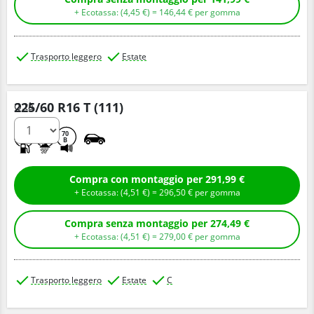
+ Ecotassa: (
4,
45
€
) =
146,
44
€
per gomma
Trasporto leggero
Estate
225/60 R16 T (111)
Q.tà
C
C
70
B
Compra con montaggio per 291,99 €
+ Ecotassa: (
4,
51
€
) =
296,
50
€
per gomma
Compra senza montaggio per 274,49 €
+ Ecotassa: (
4,
51
€
) =
279,
00
€
per gomma
Trasporto leggero
Estate
C