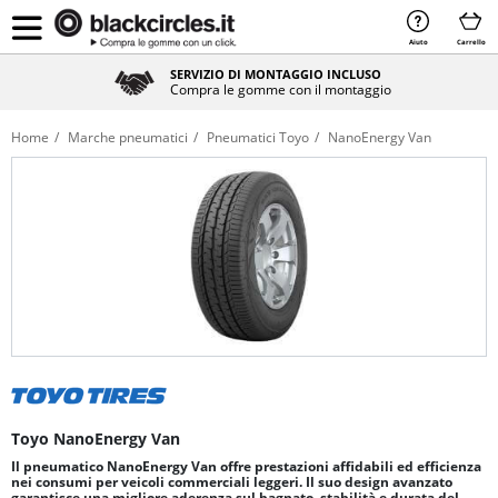
Aiuto
Carrello
SERVIZIO DI MONTAGGIO INCLUSO
Compra le gomme con il montaggio
Home
Marche pneumatici
Pneumatici Toyo
NanoEnergy Van
Toyo NanoEnergy Van
Il pneumatico NanoEnergy Van offre prestazioni affidabili ed efficienza
nei consumi per veicoli commerciali leggeri. Il suo design avanzato
garantisce una migliore aderenza sul bagnato, stabilità e durata del