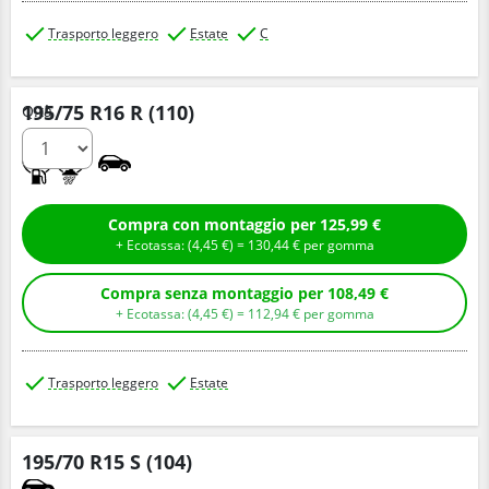
Trasporto leggero
Estate
C
195/75 R16 R (110)
Q.tà
C
B
Compra con montaggio per 125,99 €
+ Ecotassa: (
4,
45
€
) =
130,
44
€
per gomma
Compra senza montaggio per 108,49 €
+ Ecotassa: (
4,
45
€
) =
112,
94
€
per gomma
Trasporto leggero
Estate
195/70 R15 S (104)