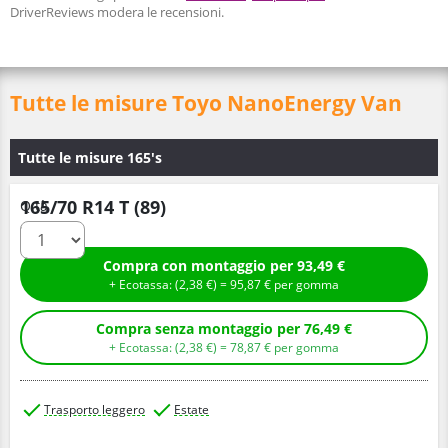
DriverReviews modera le recensioni.
Tutte le misure Toyo NanoEnergy Van
Tutte le misure 165's
165/70 R14 T (89)
Q.tà
Compra con montaggio per 93,49 €
+ Ecotassa: (
2,
38
€
) =
95,
87
€
per gomma
Compra senza montaggio per 76,49 €
+ Ecotassa: (
2,
38
€
) =
78,
87
€
per gomma
Trasporto leggero
Estate