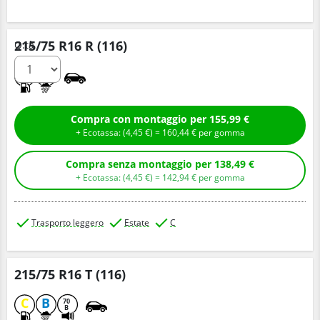
215/75 R16 R (116)
Q.tà
C
B
Compra con montaggio per 155,99 €
+ Ecotassa: (
4,
45
€
) =
160,
44
€
per gomma
Compra senza montaggio per 138,49 €
+ Ecotassa: (
4,
45
€
) =
142,
94
€
per gomma
Trasporto leggero
Estate
C
215/75 R16 T (116)
C
B
70
B