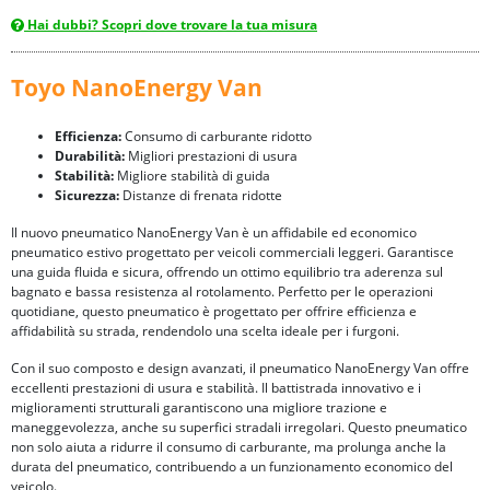
Hai dubbi? Scopri dove trovare la tua misura
Toyo NanoEnergy Van
Efficienza:
Consumo di carburante ridotto
Durabilità:
Migliori prestazioni di usura
Stabilità:
Migliore stabilità di guida
Sicurezza:
Distanze di frenata ridotte
Il nuovo pneumatico NanoEnergy Van è un affidabile ed economico
pneumatico estivo progettato per veicoli commerciali leggeri. Garantisce
una guida fluida e sicura, offrendo un ottimo equilibrio tra aderenza sul
bagnato e bassa resistenza al rotolamento. Perfetto per le operazioni
quotidiane, questo pneumatico è progettato per offrire efficienza e
affidabilità su strada, rendendolo una scelta ideale per i furgoni.
Con il suo composto e design avanzati, il pneumatico NanoEnergy Van offre
eccellenti prestazioni di usura e stabilità. Il battistrada innovativo e i
miglioramenti strutturali garantiscono una migliore trazione e
maneggevolezza, anche su superfici stradali irregolari. Questo pneumatico
non solo aiuta a ridurre il consumo di carburante, ma prolunga anche la
durata del pneumatico, contribuendo a un funzionamento economico del
veicolo.