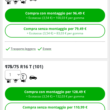
Compra con montaggio per 96,49 €
+ Ecotassa: (
3,
54
€
) =
100,
03
€
per gomma
Compra senza montaggio per 79,49 €
+ Ecotassa: (
3,
54
€
) =
83,
03
€
per gomma
Trasporto leggero
Estate
175/75 R16 T (101)
Q.tà
D
B
70
B
Compra con montaggio per 128,49 €
+ Ecotassa: (
3,
54
€
) =
132,
03
€
per gomma
Compra senza montaggio per 110,99 €