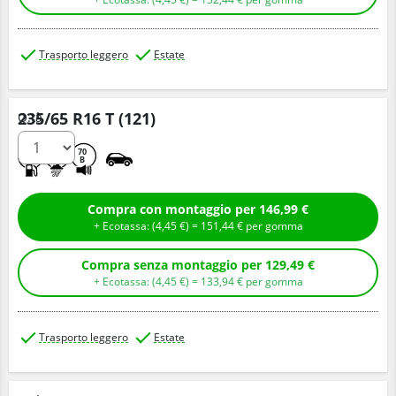
Trasporto leggero
Estate
235/65 R16 T (121)
Q.tà
C
B
70
B
Compra con montaggio per 146,99 €
+ Ecotassa: (
4,
45
€
) =
151,
44
€
per gomma
Compra senza montaggio per 129,49 €
+ Ecotassa: (
4,
45
€
) =
133,
94
€
per gomma
Trasporto leggero
Estate