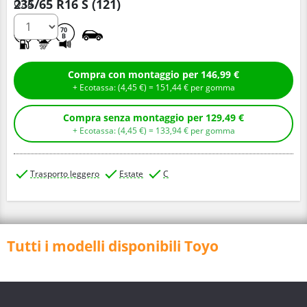
235/65 R16 S (121)
Q.tà
C
B
70
B
Compra con montaggio per 146,99 €
+ Ecotassa: (
4,
45
€
) =
151,
44
€
per gomma
Compra senza montaggio per 129,49 €
+ Ecotassa: (
4,
45
€
) =
133,
94
€
per gomma
Trasporto leggero
Estate
C
Tutti i modelli disponibili Toyo