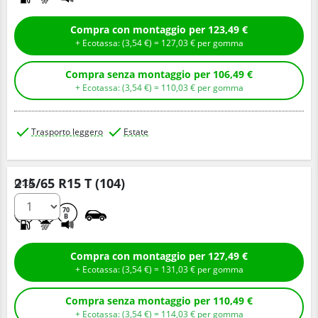
Compra con montaggio per 123,49 €
+ Ecotassa: (
3,
54
€
) =
127,
03
€
per gomma
Compra senza montaggio per 106,49 €
+ Ecotassa: (
3,
54
€
) =
110,
03
€
per gomma
Trasporto leggero
Estate
215/65 R15 T (104)
Q.tà
D
B
70
B
Compra con montaggio per 127,49 €
+ Ecotassa: (
3,
54
€
) =
131,
03
€
per gomma
Compra senza montaggio per 110,49 €
+ Ecotassa: (
3,
54
€
) =
114,
03
€
per gomma