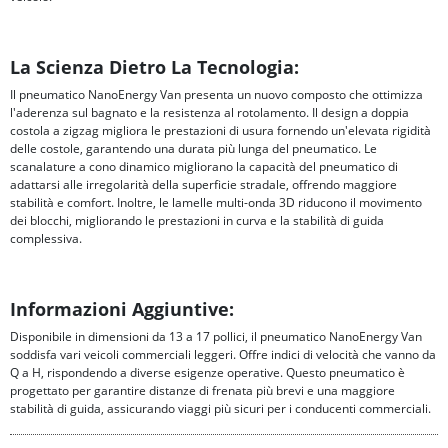
La Scienza Dietro La Tecnologia:
Il pneumatico NanoEnergy Van presenta un nuovo composto che ottimizza
l'aderenza sul bagnato e la resistenza al rotolamento. Il design a doppia
costola a zigzag migliora le prestazioni di usura fornendo un'elevata rigidità
delle costole, garantendo una durata più lunga del pneumatico. Le
scanalature a cono dinamico migliorano la capacità del pneumatico di
adattarsi alle irregolarità della superficie stradale, offrendo maggiore
stabilità e comfort. Inoltre, le lamelle multi-onda 3D riducono il movimento
dei blocchi, migliorando le prestazioni in curva e la stabilità di guida
complessiva.
Informazioni Aggiuntive:
Disponibile in dimensioni da 13 a 17 pollici, il pneumatico NanoEnergy Van
soddisfa vari veicoli commerciali leggeri. Offre indici di velocità che vanno da
Q a H, rispondendo a diverse esigenze operative. Questo pneumatico è
progettato per garantire distanze di frenata più brevi e una maggiore
stabilità di guida, assicurando viaggi più sicuri per i conducenti commerciali.