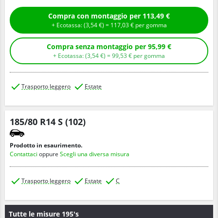
Compra con montaggio per 113,49 €
+ Ecotassa: (
3,
54
€
) =
117,
03
€
per gomma
Compra senza montaggio per 95,99 €
+ Ecotassa: (
3,
54
€
) =
99,
53
€
per gomma
Trasporto leggero
Estate
185/80 R14 S (102)
Prodotto in esaurimento.
Contattaci
oppure
Scegli una diversa misura
Trasporto leggero
Estate
C
Tutte le misure 195's