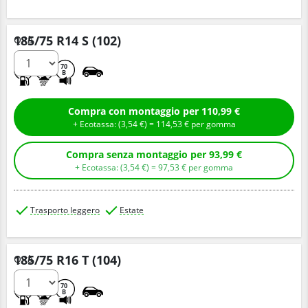
185/75 R14 S (102)
Q.tà
D
B
70
B
Compra con montaggio per 110,99 €
+ Ecotassa: (
3,
54
€
) =
114,
53
€
per gomma
Compra senza montaggio per 93,99 €
+ Ecotassa: (
3,
54
€
) =
97,
53
€
per gomma
Trasporto leggero
Estate
185/75 R16 T (104)
Q.tà
D
B
70
B