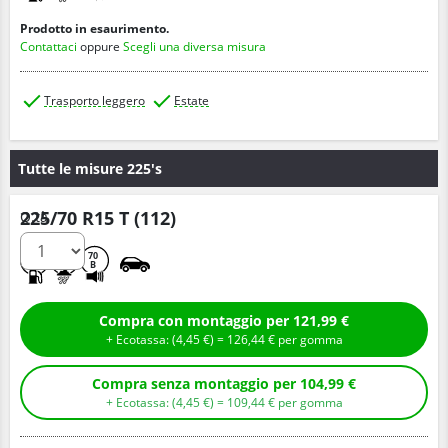
Prodotto in esaurimento.
Contattaci
oppure
Scegli una diversa misura
Trasporto leggero
Estate
Tutte le misure 225's
225/70 R15 T (112)
Q.tà
C
B
70
B
Compra con montaggio per 121,99 €
+ Ecotassa: (
4,
45
€
) =
126,
44
€
per gomma
Compra senza montaggio per 104,99 €
+ Ecotassa: (
4,
45
€
) =
109,
44
€
per gomma