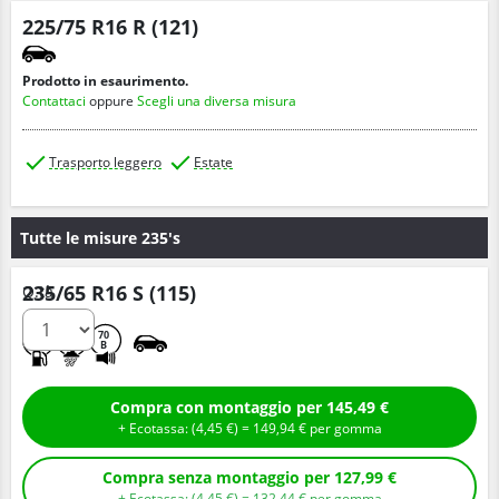
225/75 R16 R (121)
Prodotto in esaurimento.
Contattaci
oppure
Scegli una diversa misura
Trasporto leggero
Estate
Tutte le misure 235's
235/65 R16 S (115)
Q.tà
C
B
70
B
Compra con montaggio per 145,49 €
+ Ecotassa: (
4,
45
€
) =
149,
94
€
per gomma
Compra senza montaggio per 127,99 €
+ Ecotassa: (
4,
45
€
) =
132,
44
€
per gomma