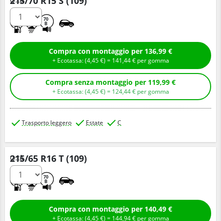
215/70 R15 S (109)
C
C
70
B
Compra con montaggio per 136,99 €
+ Ecotassa: (
4,
45
€
) =
141,
44
€
per gomma
Compra senza montaggio per 119,99 €
+ Ecotassa: (
4,
45
€
) =
124,
44
€
per gomma
Trasporto leggero
Estate
C
215/65 R16 T (109)
Q.tà
C
B
70
B
Compra con montaggio per 140,49 €
+ Ecotassa: (
4,
45
€
) =
144,
94
€
per gomma