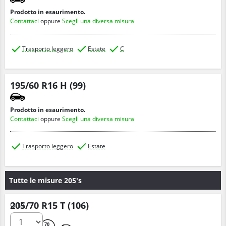
Prodotto in esaurimento.
Contattaci
oppure
Scegli una diversa misura
Trasporto leggero
Estate
C
195/60 R16 H (99)
Prodotto in esaurimento.
Contattaci
oppure
Scegli una diversa misura
Trasporto leggero
Estate
Tutte le misure 205's
205/70 R15 T (106)
Q.tà
C
C
70