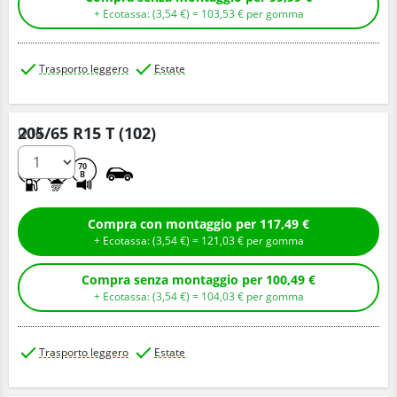
+ Ecotassa: (
3,
54
€
) =
103,
53
€
per gomma
Trasporto leggero
Estate
205/65 R15 T (102)
Q.tà
D
B
70
B
Compra con montaggio per 117,49 €
+ Ecotassa: (
3,
54
€
) =
121,
03
€
per gomma
Compra senza montaggio per 100,49 €
+ Ecotassa: (
3,
54
€
) =
104,
03
€
per gomma
Trasporto leggero
Estate