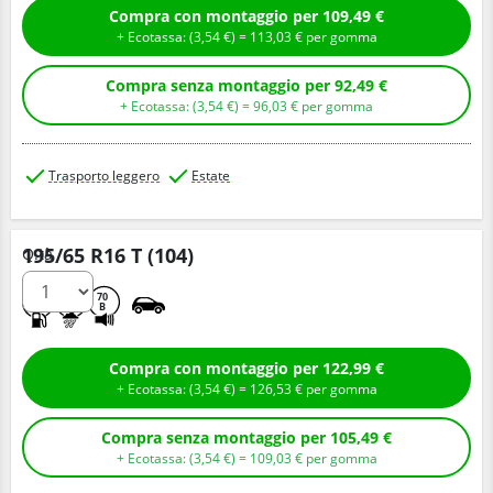
Compra con montaggio per 109,49 €
+ Ecotassa: (
3,
54
€
) =
113,
03
€
per gomma
Compra senza montaggio per 92,49 €
+ Ecotassa: (
3,
54
€
) =
96,
03
€
per gomma
Trasporto leggero
Estate
195/65 R16 T (104)
Q.tà
D
B
70
B
Compra con montaggio per 122,99 €
+ Ecotassa: (
3,
54
€
) =
126,
53
€
per gomma
Compra senza montaggio per 105,49 €
+ Ecotassa: (
3,
54
€
) =
109,
03
€
per gomma