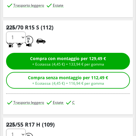
Trasporto leggero
Estate
225/70 R15 S (112)
Q.tà
C
C
70
B
Compra con montaggio per 129,49 €
+ Ecotassa: (
4,
45
€
) =
133,
94
€
per gomma
Compra senza montaggio per 112,49 €
+ Ecotassa: (
4,
45
€
) =
116,
94
€
per gomma
Trasporto leggero
Estate
C
225/55 R17 H (109)
Q.tà
70