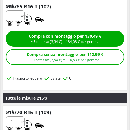
205/65 R16 T (107)
Q.tà
C
B
70
B
Compra con montaggio per 130,49 €
+ Ecotassa: (
3,
54
€
) =
134,
03
€
per gomma
Compra senza montaggio per 112,99 €
+ Ecotassa: (
3,
54
€
) =
116,
53
€
per gomma
Trasporto leggero
Estate
C
Tutte le misure 215's
215/70 R15 T (109)
Q.tà
C
B
70
B