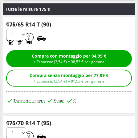
Tutte le misure 175's
175/65 R14 T (90)
Q.tà
D
B
70
B
Compra con montaggio per 94,99 €
+ Ecotassa: (
3,
54
€
) =
98,
53
€
per gomma
Compra senza montaggio per 77,99 €
+ Ecotassa: (
3,
54
€
) =
81,
53
€
per gomma
Trasporto leggero
Estate
C
175/70 R14 T (95)
Q.tà
D
B
70
B