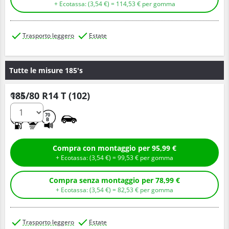
+ Ecotassa: (
3,
54
€
) =
114,
53
€
per gomma
Trasporto leggero
Estate
Tutte le misure 185's
185/80 R14 T (102)
Q.tà
D
B
70
B
Compra con montaggio per 95,99 €
+ Ecotassa: (
3,
54
€
) =
99,
53
€
per gomma
Compra senza montaggio per 78,99 €
+ Ecotassa: (
3,
54
€
) =
82,
53
€
per gomma
Trasporto leggero
Estate