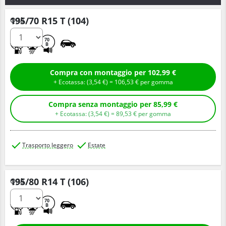
195/70 R15 T (104)
Q.tà
D
B
70
B
Compra con montaggio per 102,99 €
+ Ecotassa: (
3,
54
€
) =
106,
53
€
per gomma
Compra senza montaggio per 85,99 €
+ Ecotassa: (
3,
54
€
) =
89,
53
€
per gomma
Trasporto leggero
Estate
195/80 R14 T (106)
Q.tà
C
B
70
B