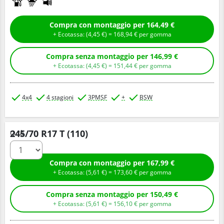
Compra con montaggio per 164,49 €
+ Ecotassa: (
4,
45
€
) =
168,
94
€
per gomma
Compra senza montaggio per 146,99 €
+ Ecotassa: (
4,
45
€
) =
151,
44
€
per gomma
4x4
4 stagioni
3PMSF
+
BSW
245/70 R17 T (110)
Q.tà
Compra con montaggio per 167,99 €
+ Ecotassa: (
5,
61
€
) =
173,
60
€
per gomma
Compra senza montaggio per 150,49 €
+ Ecotassa: (
5,
61
€
) =
156,
10
€
per gomma