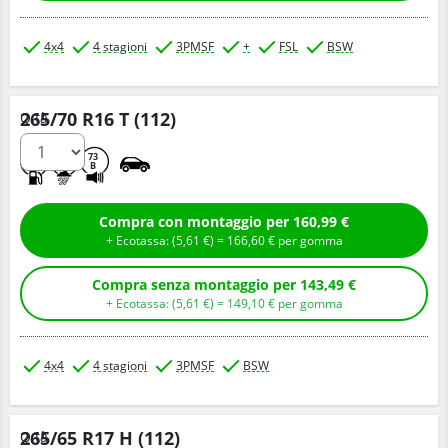
4x4
4 stagioni
3PMSF
+
FSL
BSW
265/70 R16 T (112)
Q.tà
C
D
73
B
Compra con montaggio per 160,99 €
+ Ecotassa: (
5,
61
€
) =
166,
60
€
per gomma
Compra senza montaggio per 143,49 €
+ Ecotassa: (
5,
61
€
) =
149,
10
€
per gomma
4x4
4 stagioni
3PMSF
BSW
265/65 R17 H (112)
Q.tà