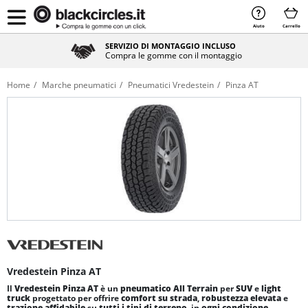
Aiuto
Carrello
SERVIZIO DI MONTAGGIO INCLUSO
Compra le gomme con il montaggio
Home
Marche pneumatici
Pneumatici Vredestein
Pinza AT
Vredestein Pinza AT
Il
Vredestein Pinza AT
è un
pneumatico All Terrain
per
SUV
e
light
truck
progettato per offrire
comfort su strada
,
robustezza elevata
e
trazione affidabile
su
tutti i tipi di terreno
, in
ogni condizione