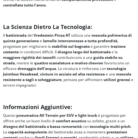
controllato tutto l’anno
.
La Scienza Dietro La Tecnologia:
Il
battistrada
del
Vredestein Pinza AT
utilizza una
mescola polimerica di
quinta generazione
e
lamelle interconnesse a tutta profondità
,
progettate per migliorare la
stabilità sul bagnato
e garantire
trazione
costante
in condizioni difficili. Il
disegno largo del battistrada
e la
maggiore rigidità dei tasselli
contribuiscono a una
guida stabile su
strada
, mentre le
quattro scanalature a motivo chevron
favoriscono un
efficace
drenaggio dell’acqua
. La struttura è rinforzata con
tecnologia
Jointless Hexabead
,
cinture in acciaio ad alta resistenza
e una
mescola
resistente a tagli e scheggiature
, pensata per affrontare
utilizzi gravosi
e
terreni impegnativi.
Informazioni Aggiuntive:
Questo
pneumatico All Terrain per SUV e light truck
è progettato per
offrire anche un buon livello di
comfort acustico
su asfalto, grazie a un
disegno del battistrada a bassa rumorosità
con
tecnologia multi-pitch
.
La
capacità autopulente
del battistrada aiuta a mantenere
prestazioni
costanti
anche su
fondi fangosi o sporchi
, rendendolo adatto a un
utilizzo