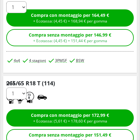
Compra con montaggio per 164,49 €
+ Ecotassa: (
4,
45
€
) =
168,
94
€
per gomma
Compra senza montaggio per 146,99 €
+ Ecotassa: (
4,
45
€
) =
151,
44
€
per gomma
4x4
4 stagioni
3PMSF
BSW
265/65 R18 T (114)
Q.tà
D
D
73
B
Compra con montaggio per 172,99 €
+ Ecotassa: (
5,
61
€
) =
178,
60
€
per gomma
Compra senza montaggio per 151,49 €