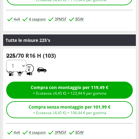
4x4
4 stagioni
3PMSF
BSW
Tutte le misure 225's
225/70 R16 H (103)
Q.tà
D
D
72
B
Compra con montaggio per 119,49 €
+ Ecotassa: (
4,
45
€
) =
123,
94
€
per gomma
Compra senza montaggio per 101,99 €
+ Ecotassa: (
4,
45
€
) =
106,
44
€
per gomma
4x4
4 stagioni
3PMSF
BSW