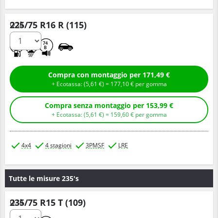
225/75 R16 R (115)
Q.tà
E
B
74
B
Compra con montaggio per 171,49 €
+ Ecotassa: (
5,
61
€
) =
177,
10
€
per gomma
Compra senza montaggio per 153,99 €
+ Ecotassa: (
5,
61
€
) =
159,
60
€
per gomma
4x4
4 stagioni
3PMSF
LRE
Tutte le misure 235's
235/75 R15 T (109)
Q.tà