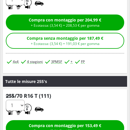
E
B
74
B
Compra con montaggio per 204,99 €
+ Ecotassa: (
3,
54
€
) =
208,
53
€
per gomma
Compra senza montaggio per 187,49 €
+ Ecotassa: (
3,
54
€
) =
191,
03
€
per gomma
4x4
4 stagioni
3PMSF
+
FP
Tutte le misure 255's
255/70 R16 T (111)
Q.tà
D
D
72
B
Compra con montaggio per 153,49 €