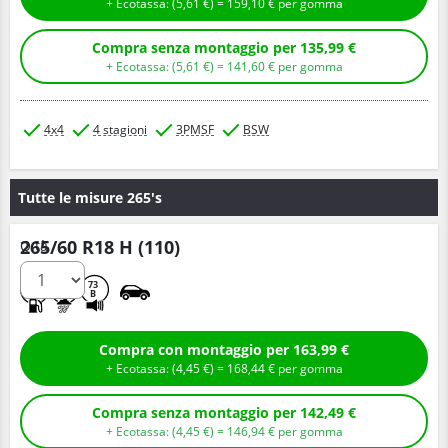
+ Ecotassa: (
5,
61
€
) =
159,
10
€
per gomma
Compra senza montaggio per 135,99 €
+ Ecotassa: (
5,
61
€
) =
141,
60
€
per gomma
4x4
4 stagioni
3PMSF
BSW
Tutte le misure 265's
265/60 R18 H (110)
Q.tà
D
D
73
B
Compra con montaggio per 163,99 €
+ Ecotassa: (
4,
45
€
) =
168,
44
€
per gomma
Compra senza montaggio per 142,49 €
+ Ecotassa: (
4,
45
€
) =
146,
94
€
per gomma