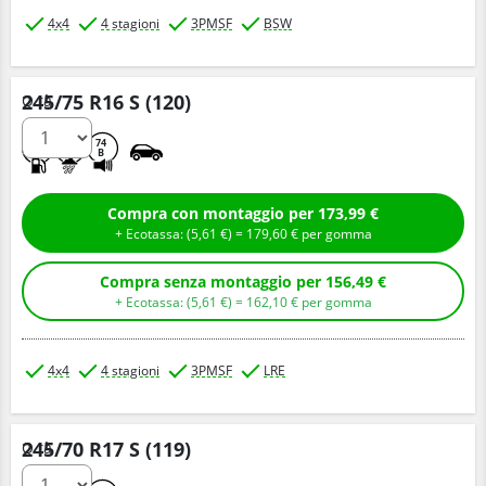
4x4
4 stagioni
3PMSF
BSW
245/75 R16 S (120)
Q.tà
E
B
74
B
Compra con montaggio per 173,99 €
+ Ecotassa: (
5,
61
€
) =
179,
60
€
per gomma
Compra senza montaggio per 156,49 €
+ Ecotassa: (
5,
61
€
) =
162,
10
€
per gomma
4x4
4 stagioni
3PMSF
LRE
245/70 R17 S (119)
Q.tà