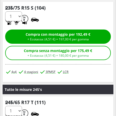
235/75 R15 S (104)
Q.tà
E
B
74
B
Compra con montaggio per 192,49 €
+ Ecotassa: (
4,
51
€
) =
197,
00
€
per gomma
Compra senza montaggio per 175,49 €
+ Ecotassa: (
4,
51
€
) =
180,
00
€
per gomma
4x4
4 stagioni
3PMSF
LCR
Tutte le misure 245's
245/65 R17 T (111)
Q.tà
C
D
72
B