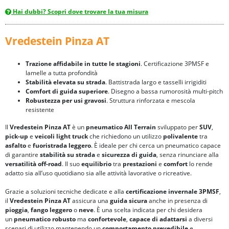
Hai dubbi? Scopri dove trovare la tua misura
Vredestein Pinza AT
Trazione affidabile in tutte le stagioni
. Certificazione 3PMSF e
lamelle a tutta profondità
Stabilità elevata su strada
. Battistrada largo e tasselli irrigiditi
Comfort di guida superiore
. Disegno a bassa rumorosità multi-pitch
Robustezza per usi gravosi
. Struttura rinforzata e mescola
resistente
Il
Vredestein Pinza AT
è un
pneumatico All Terrain
sviluppato per
SUV
,
pick-up
e
veicoli light truck
che richiedono un utilizzo
polivalente
tra
asfalto
e
fuoristrada leggero
. È ideale per chi cerca un pneumatico capace
di garantire
stabilità su strada
e
sicurezza di guida
, senza rinunciare alla
versatilità off-road
. Il suo
equilibrio
tra
prestazioni
e
comfort
lo rende
adatto sia all’uso quotidiano sia alle attività lavorative o ricreative.
Grazie a soluzioni tecniche dedicate e alla
certificazione invernale 3PMSF
,
il
Vredestein Pinza AT
assicura una
guida sicura
anche in presenza di
pioggia
,
fango leggero
o
neve
. È una scelta indicata per chi desidera
un
pneumatico robusto
ma
confortevole
,
capace di adattarsi
a diversi
scenari di utilizzo mantenendo un
comportamento prevedibile
e