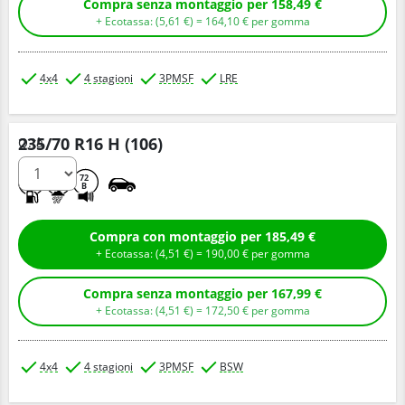
Compra senza montaggio per 158,49 €
+ Ecotassa: (
5,
61
€
) =
164,
10
€
per gomma
4x4
4 stagioni
3PMSF
LRE
235/70 R16 H (106)
Q.tà
D
D
72
B
Compra con montaggio per 185,49 €
+ Ecotassa: (
4,
51
€
) =
190,
00
€
per gomma
Compra senza montaggio per 167,99 €
+ Ecotassa: (
4,
51
€
) =
172,
50
€
per gomma
4x4
4 stagioni
3PMSF
BSW