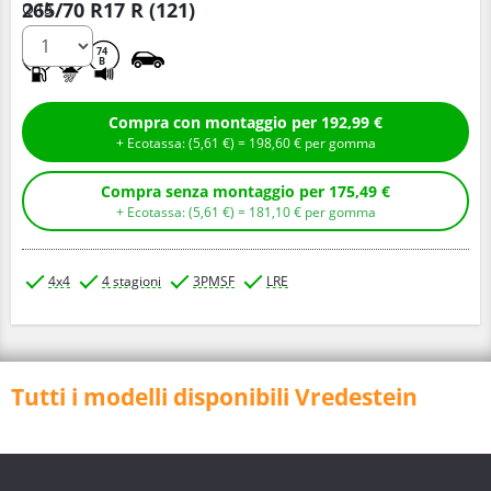
265/70 R17 R (121)
Q.tà
D
B
74
B
Compra con montaggio per 192,99 €
+ Ecotassa: (
5,
61
€
) =
198,
60
€
per gomma
Compra senza montaggio per 175,49 €
+ Ecotassa: (
5,
61
€
) =
181,
10
€
per gomma
4x4
4 stagioni
3PMSF
LRE
Tutti i modelli disponibili Vredestein