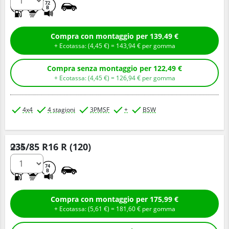
D
D
72
B
Compra con montaggio per 139,49 €
+ Ecotassa: (
4,
45
€
) =
143,
94
€
per gomma
Compra senza montaggio per 122,49 €
+ Ecotassa: (
4,
45
€
) =
126,
94
€
per gomma
4x4
4 stagioni
3PMSF
+
BSW
235/85 R16 R (120)
Q.tà
D
B
74
B
Compra con montaggio per 175,99 €
+ Ecotassa: (
5,
61
€
) =
181,
60
€
per gomma