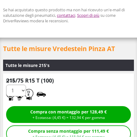
Se hai acquistato questo prodotto ma non hai ricevuto un'e-mail di
valutazione degli pneumatici,
contattaci
.
Scopri di più
su come
DriverReviews modera le recensioni.
Tutte le misure Vredestein Pinza AT
Tutte le misure 215's
215/75 R15 T (100)
Q.tà
D
D
72
B
Compra con montaggio per 128,49 €
+ Ecotassa: (
4,
45
€
) =
132,
94
€
per gomma
Compra senza montaggio per 111,49 €
+ Ecotassa: (
4,
45
€
) =
115,
94
€
per gomma