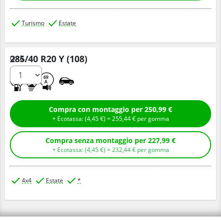
Turismo
Estate
285/40 R20 Y (108)
Q.tà
A
B
69
A
Compra con montaggio per 250,99 €
+ Ecotassa: (
4,
45
€
) =
255,
44
€
per gomma
Compra senza montaggio per 227,99 €
+ Ecotassa: (
4,
45
€
) =
232,
44
€
per gomma
4x4
Estate
*