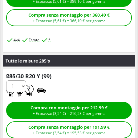
+ Ecotassa: (
5,
61
€
) =
389,
10
€
per gomma
Compra senza montaggio per 360,49 €
+ Ecotassa: (
5,
61
€
) =
366,
10
€
per gomma
4x4
Estate
*
Tutte le misure 285's
285/30 R20 Y (99)
Q.tà
D
A
72
A
Compra con montaggio per 212,99 €
+ Ecotassa: (
3,
54
€
) =
216,
53
€
per gomma
Compra senza montaggio per 191,99 €
+ Ecotassa: (
3,
54
€
) =
195,
53
€
per gomma