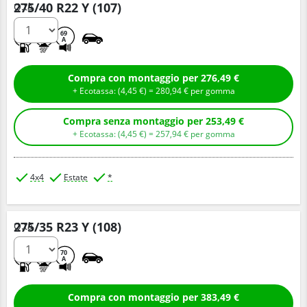
275/40 R22 Y (107)
Q.tà
C
A
69
A
Compra con montaggio per 276,49 €
+ Ecotassa: (
4,
45
€
) =
280,
94
€
per gomma
Compra senza montaggio per 253,49 €
+ Ecotassa: (
4,
45
€
) =
257,
94
€
per gomma
4x4
Estate
*
275/35 R23 Y (108)
Q.tà
D
A
70
A
Compra con montaggio per 383,49 €