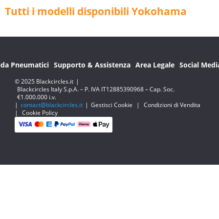
Tutti i modelli disponibili Yokohama
ida Pneumatici
Supporto & Assistenza
Area Legale
Social Medi
© 2025 Blackcircles.it
|
Blackcircles Italy S.p.A. – P. IVA IT12885390968 – Cap. Soc.
€1.000.000 i.v.
|
contact@blackcircles.it
|
Gestisci Cookie
|
Condizioni di Vendita
|
Cookie Policy