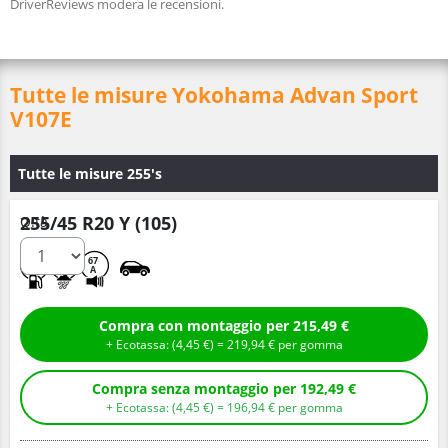
DriverReviews modera le recensioni.
Tutte le misure Yokohama Advan Sport
V107E
Tutte le misure 255's
255/45 R20 Y (105)
Q.tà
A
A
67
A
Compra con montaggio per 215,49 €
+ Ecotassa: (
4,
45
€
) =
219,
94
€
per gomma
Compra senza montaggio per 192,49 €
+ Ecotassa: (
4,
45
€
) =
196,
94
€
per gomma