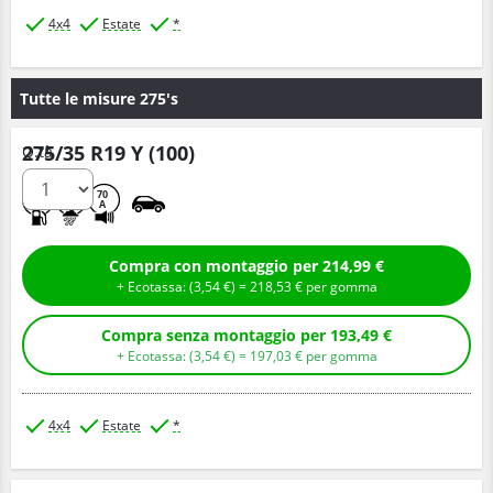
4x4
Estate
*
Tutte le misure 275's
275/35 R19 Y (100)
Q.tà
D
A
70
A
Compra con montaggio per 214,99 €
+ Ecotassa: (
3,
54
€
) =
218,
53
€
per gomma
Compra senza montaggio per 193,49 €
+ Ecotassa: (
3,
54
€
) =
197,
03
€
per gomma
4x4
Estate
*