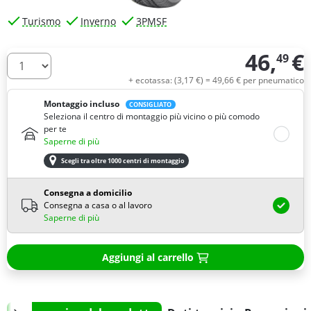
Turismo
Inverno
3PMSF
46,
€
49
Quantità
+ ecotassa: (
3,
17
€
) =
49,
66
€
per pneumatico
Montaggio incluso
CONSIGLIATO
Seleziona il centro di montaggio più vicino o più comodo
per te
Saperne di più
Scegli tra oltre 1000 centri di montaggio
Consegna a domicilio
Consegna a casa o al lavoro
Saperne di più
Aggiungi al carrello