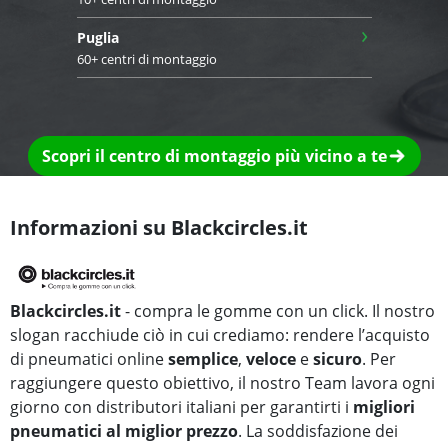
›
Puglia
60+ centri di montaggio
Scopri il centro di montaggio più vicino a te
Informazioni su Blackcircles.it
Blackcircles.it
- compra le gomme con un click. Il nostro
slogan racchiude ciò in cui crediamo: rendere l’acquisto
di pneumatici online
semplice
,
veloce
e
sicuro
. Per
raggiungere questo obiettivo, il nostro Team lavora ogni
giorno con distributori italiani per garantirti i
migliori
pneumatici al miglior prezzo
. La soddisfazione dei