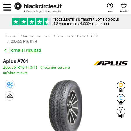
Aiuto
Carrello
"ECCELLENTE" SU TRUSTSPILOT E GOOGLE
4,8 voto medio / 4.000+ recensioni
Home
Marche pneumatici
Pneumatici Aplus
A701
205/55 R16 91H
Torna ai risultati
Aplus A701
205/55 R16 H (91)
Clicca per cercare
un'altra misura
D
C
72
B