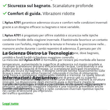
Sicurezza sul bagnato.
Scanalature profonde
Comfort di guida.
Vibrazioni ridotte
L'
Aplus A701
garantisce aderenza sicura e comfort nelle condizioni invernali
grazie a un disegno efficace su bagnato e neve variabile.
L'
Aplus A701
è progettato per offrire stabilità e sicurezza nelle tipiche
condizioni fredde della stagione invernale. Il battistrada favorisce un contatto
costante con l’asfalto, migliorando la tenuta in frenata e la precisione nelle
manovre anche durante i cambi repentini di aderenza. È pensato per chi
La Scienza Dietro La Tecnologia:
guida quotidianamente su strade urbane e extraurbane, dove bagnato,
umidità e fondi freddi richiedono maggiore controllo.
La mescola dell'
Aplus A701
è formulata per restare più morbida alle basse
temperature, aumentando la superficie di aderenza sul manto stradale e
Le ampie scanalature drenano efficacemente l’acqua, contribuendo a una
migliorando la capacità di frenata. Le scanalature principali incanalano
guida più sicura sul bagnato. Il disegno centrale facilita l’avanzamento sulla
acqua e neve sciolta verso l’esterno, riducendo il rischio di slittamento,
neve fresca o compressa, migliorando stabilità e trazione. Le spalle laterali
Informazioni Aggiuntive:
mentre i blocchi del battistrada creano punti di presa utili su superfici
lavorano per mantenere equilibrio nelle curve invernali, mentre la struttura
innevate. La disposizione degli elementi aiuta a distribuire meglio le
complessiva privilegia comfort e prevedibilità anche quando la temperatura
Il profilo del battistrada è studiato per limitare le vibrazioni, migliorando il
pressioni, garantendo maggiore stabilità e una risposta prevedibile anche
scende sensibilmente.
comfort nei percorsi più lunghi e nelle condizioni invernali ripetitive tipiche
nei cambi di direzione più improvvisi.
del traffico quotidiano.
Leggi tutto