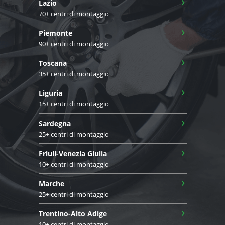
›
Lazio
70+ centri di montaggio
›
Piemonte
90+ centri di montaggio
›
Toscana
35+ centri di montaggio
›
Liguria
15+ centri di montaggio
›
Sardegna
25+ centri di montaggio
›
Friuli-Venezia Giulia
10+ centri di montaggio
›
Marche
25+ centri di montaggio
›
Trentino-Alto Adige
10+ centri di montaggio