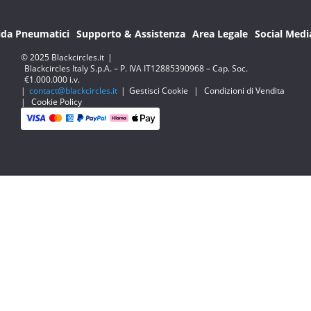
ida Pneumatici
Supporto & Assistenza
Area Legale
Social Medi
© 2025 Blackcircles.it
|
Blackcircles Italy S.p.A. – P. IVA IT12885390968 – Cap. Soc.
€1.000.000 i.v.
|
contact@blackcircles.it
|
Gestisci Cookie
|
Condizioni di Vendita
|
Cookie Policy