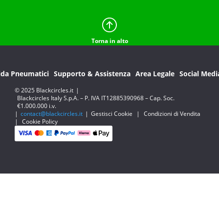
Torna in alto
ida Pneumatici
Supporto & Assistenza
Area Legale
Social Medi
© 2025 Blackcircles.it
|
Blackcircles Italy S.p.A. – P. IVA IT12885390968 – Cap. Soc.
€1.000.000 i.v.
|
contact@blackcircles.it
|
Gestisci Cookie
|
Condizioni di Vendita
|
Cookie Policy