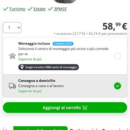
Turismo
Estate
3PMSF
58,
€
99
Quantità
+ ecotassa: (
3,
17
€
) =
62,
16
€
per pneumatico
Montaggio incluso
CONSIGLIATO
Seleziona il centro di montaggio più vicino o più comodo
per te
Saperne di più
Scegli tra oltre 1000 centri di montaggio
Consegna a domicilio
Consegna a casa o al lavoro
Saperne di più
Aggiungi al carrello