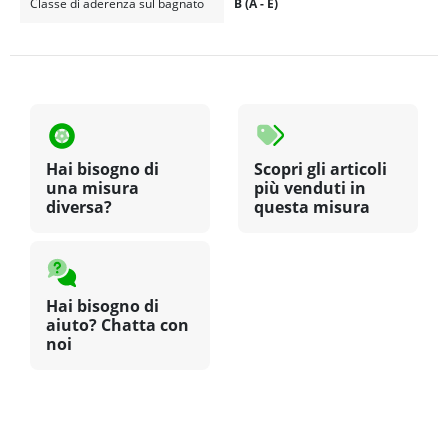
Classe di aderenza sul bagnato
B (A - E)
Hai bisogno di
Scopri gli articoli
una misura
più venduti in
diversa?
questa misura
Hai bisogno di
aiuto? Chatta con
noi