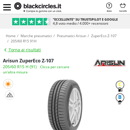
Aiuto
Carrello
"ECCELLENTE" SU TRUSTSPILOT E GOOGLE
4,8 voto medio / 4.000+ recensioni
Home
Marche pneumatici
Pneumatici Arisun
ZuperEco Z-107
205/60 R15 91H
Torna ai risultati
Arisun ZuperEco Z-107
205/60 R15 H (91)
Clicca per cercare
un'altra misura
C
B