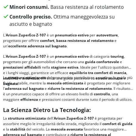
Minori consumi.
Bassa resistenza al rotolamento
Controllo preciso.
Ottima maneggevolezza su
asciutto e bagnato
L'
Arisun ZuperEco Z-107
è un
pneumatico estivo
per
autovetture
,
progettato per offrire
comfort
,
bassa resistenza al rotolamento
e
un'
eccellente
aderenza sul bagnato
.
L'
Arisun ZuperEco Z-107
è un
pneumatico estivo
di categoria
touring
,
progettato per gli automobilisti che cercano una
guida confortevole
e
prestazioni affidabili
nella
stagione estiva
. Ideale per l'utilizzo quotidiano
e i lunghi viaggi, garantisce un efficace
equilibrio tra
comfort di marcia
,
La
struttura ottimizzata
del pneumatico contribuisce a rendere la guida più
stabilità
e
sicurezza
, offrendo una guida piacevole su
strade asciutte
e
fluida e stabile, mentre la
mescola ottimizzata
è progettata per migliorare
bagnate
.
l'
aderenza sul bagnato
e
ridurre la
resistenza al rotolamento
. Il risultato
è un pneumatico capace di offrire un elevato livello di
controllo
, una
maggiore
efficienza
e prestazioni costanti durante tutto il periodo di utilizzo.
La Scienza Dietro La Tecnologia:
La
struttura ottimizzata
dell'
Arisun ZuperEco Z-107
è progettata per
assorbire meglio le irregolarità della strada, migliorando il
comfort di guida
e la
stabilità
del veicolo. La
mescola avanzata
favorisce una maggiore
aderenza sul bagnato
e contribuisce a
ridurre la
resistenza al