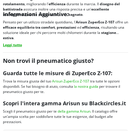
rotolamento
, migliorando l'
efficienza
durante la marcia. Il
disegno del
battistrada
assicura inoltre una risposta precisa e un'
eccellente
Informazioni Aggiuntive:
maneggevolezza
sia su
asciutto
sia su
bagnato
.
Pensato per un utilizzo stradale quotidiano, l'
Arisun ZuperEco Z-107
offre un
efficace equilibrio tra
comfort
,
prestazioni
ed
efficienza
, risultando una
soluzione ideale per chi percorre molti chilometri durante la
stagione
estiva
.
Leggi tutto
Non trovi il pneumatico giusto?
Guarda tutte le misure di ZuperEco Z-107:
Trova la misura giusta del tuo
Arisun ZuperEco Z-107
tra tutte le opzioni
disponibili. Se hai bisogno di aiuto, consulta
la nostra guida
per trovare il
pneumatico giusto per te.
Scopri l'intera gamma Arisun su Blackcircles.it
Scegli il pneumatico giusto per te
della gamma Arisun
. Il catalogo offre
un'ampia scelta per soddisfare tutte le tue esigenze, dal budget alle
prestazioni.