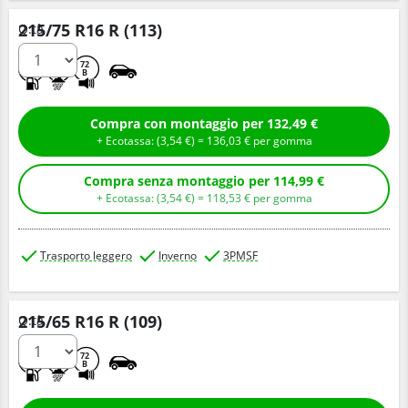
215/75 R16 R (113)
Q.tà
E
C
72
B
Compra con montaggio per 132,49 €
+ Ecotassa: (
3,
54
€
) =
136,
03
€
per gomma
Compra senza montaggio per 114,99 €
+ Ecotassa: (
3,
54
€
) =
118,
53
€
per gomma
Trasporto leggero
Inverno
3PMSF
215/65 R16 R (109)
Q.tà
E
C
72
B