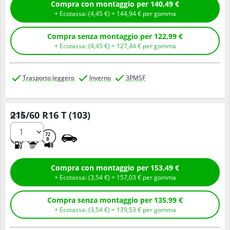
Compra con montaggio per 140,49 €
+ Ecotassa: (
4,
45
€
) =
144,
94
€
per gomma
Compra senza montaggio per 122,99 €
+ Ecotassa: (
4,
45
€
) =
127,
44
€
per gomma
Trasporto leggero
Inverno
3PMSF
215/60 R16 T (103)
Q.tà
E
C
72
B
Compra con montaggio per 153,49 €
+ Ecotassa: (
3,
54
€
) =
157,
03
€
per gomma
Compra senza montaggio per 135,99 €
+ Ecotassa: (
3,
54
€
) =
139,
53
€
per gomma