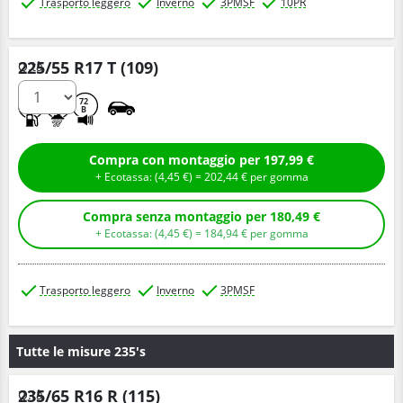
Trasporto leggero
Inverno
3PMSF
10PR
225/55 R17 T (109)
Q.tà
E
C
72
B
Compra con montaggio per 197,99 €
+ Ecotassa: (
4,
45
€
) =
202,
44
€
per gomma
Compra senza montaggio per 180,49 €
+ Ecotassa: (
4,
45
€
) =
184,
94
€
per gomma
Trasporto leggero
Inverno
3PMSF
Tutte le misure 235's
235/65 R16 R (115)
Q.tà