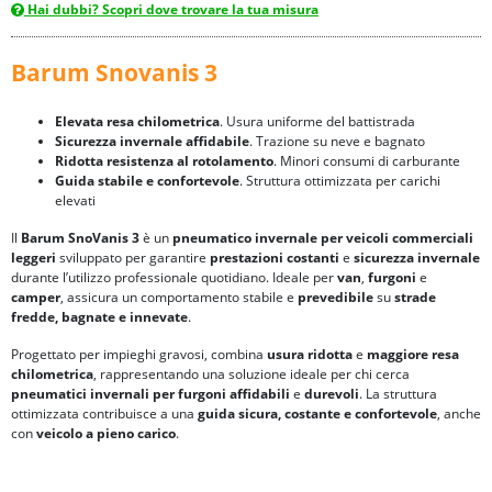
Hai dubbi? Scopri dove trovare la tua misura
Barum Snovanis 3
Elevata resa chilometrica
. Usura uniforme del battistrada
Sicurezza invernale affidabile
. Trazione su neve e bagnato
Ridotta resistenza al rotolamento
. Minori consumi di carburante
Guida stabile e confortevole
. Struttura ottimizzata per carichi
elevati
Il
Barum SnoVanis 3
è un
pneumatico invernale per veicoli commerciali
leggeri
sviluppato per garantire
prestazioni costanti
e
sicurezza invernale
durante l’utilizzo professionale quotidiano. Ideale per
van
,
furgoni
e
camper
, assicura un comportamento stabile e
prevedibile
su
strade
fredde, bagnate e innevate
.
Progettato per impieghi gravosi, combina
usura ridotta
e
maggiore resa
chilometrica
, rappresentando una soluzione ideale per chi cerca
pneumatici invernali per furgoni
affidabili
e
durevoli
. La struttura
ottimizzata contribuisce a una
guida sicura, costante e confortevole
, anche
con
veicolo a pieno carico
.