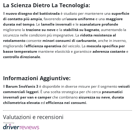
La Scienza Dietro La Tecnologia:
Il
nuovo disegno del battistrada
è studiato per mantenere una
superficie
di contatto più ampia
, favorendo un’
usura uniforme
e una
maggiore
durata nel tempo
. Le
lamelle invernali
e le
scanalature profonde
migliorano la
trazione su neve
e la
stabilità su bagnato
, aumentando la
sicurezza nelle condizioni più impegnative. La
ridotta resistenza al
rotolamento
consente
minori consumi di carburante
, anche in inverno,
migliorando l’
efficienza operativa
del veicolo. La
mescola specifica per
basse temperature
mantiene elasticità e garantisce
aderenza costante
e
controllo direzionale
.
Informazioni Aggiuntive:
Il
Barum SnoVanis 3
è disponibile in diverse misure per il segmento
veicoli
commerciali leggeri
. È una scelta strategica per chi cerca
pneumatici
invernali per van e camper
che combinano
sicurezza su neve
,
durata
chilometrica elevata
ed
efficienza nei consumi
.
Valutazioni e recensioni