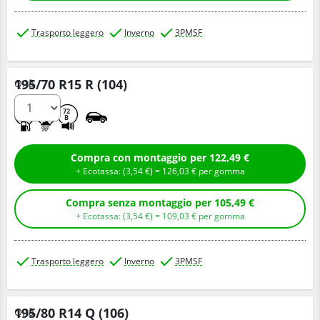
Trasporto leggero
Inverno
3PMSF
195/70 R15 R (104)
Q.tà
E
C
72
B
Compra con montaggio per 122,49 €
+ Ecotassa: (
3,
54
€
) =
126,
03
€
per gomma
Compra senza montaggio per 105,49 €
+ Ecotassa: (
3,
54
€
) =
109,
03
€
per gomma
Trasporto leggero
Inverno
3PMSF
195/80 R14 Q (106)
Q.tà