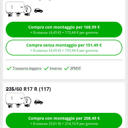
D
C
72
B
Compra con montaggio per 168,99 €
+ Ecotassa: (
4,
45
€
) =
173,
44
€
per gomma
Compra senza montaggio per 151,49 €
+ Ecotassa: (
4,
45
€
) =
155,
94
€
per gomma
Trasporto leggero
Inverno
3PMSF
235/60 R17 R (117)
Q.tà
E
C
72
B
Compra con montaggio per 208,49 €
+ Ecotassa: (
5,
61
€
) =
214,
10
€
per gomma