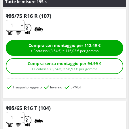
Tutte le misure 195's
195/75 R16 R (107)
Q.tà
E
C
72
B
Compra con montaggio per 112,49 €
+ Ecotassa: (
3,
54
€
) =
116,
03
€
per gomma
Compra senza montaggio per 94,99 €
+ Ecotassa: (
3,
54
€
) =
98,
53
€
per gomma
Trasporto leggero
Inverno
3PMSF
195/65 R16 T (104)
Q.tà
E
C
72
B