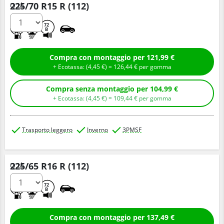
225/70 R15 R (112)
Q.tà
E
C
72
B
Compra con montaggio per 121,99 €
+ Ecotassa: (
4,
45
€
) =
126,
44
€
per gomma
Compra senza montaggio per 104,99 €
+ Ecotassa: (
4,
45
€
) =
109,
44
€
per gomma
Trasporto leggero
Inverno
3PMSF
225/65 R16 R (112)
Q.tà
E
C
72
B
Compra con montaggio per 137,49 €