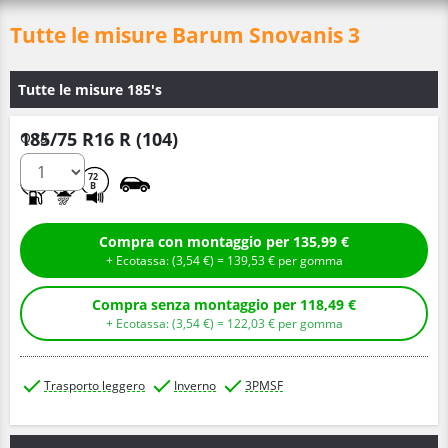
Tutte le misure Barum Snovanis 3
Tutte le misure 185's
185/75 R16 R (104)
Q.tà
E
C
72
B
Compra con montaggio per 135,99 €
+ Ecotassa: (
3,
54
€
) =
139,
53
€
per gomma
Compra senza montaggio per 118,49 €
+ Ecotassa: (
3,
54
€
) =
122,
03
€
per gomma
Trasporto leggero
Inverno
3PMSF