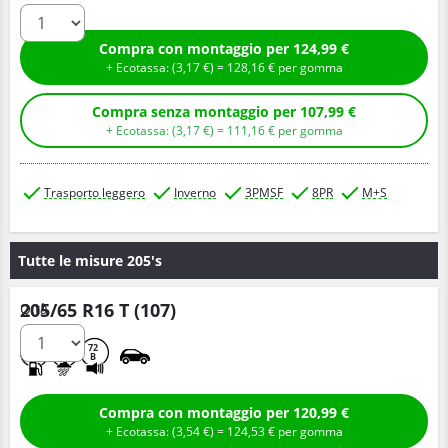
Compra con montaggio per 124,99 €
+ Ecotassa: (
3,
17
€
) =
128,
16
€
per gomma
Compra senza montaggio per 107,99 €
+ Ecotassa: (
3,
17
€
) =
111,
16
€
per gomma
Trasporto leggero
Inverno
3PMSF
8PR
M+S
Tutte le misure 205's
205/65 R16 T (107)
Q.tà
E
C
72
B
Compra con montaggio per 120,99 €
+ Ecotassa: (
3,
54
€
) =
124,
53
€
per gomma