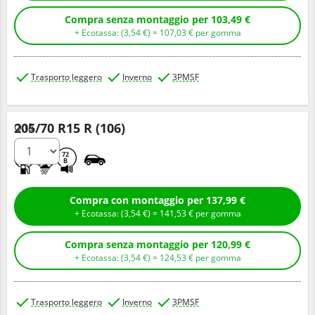
Compra senza montaggio per 103,49 €
+ Ecotassa: (
3,
54
€
) =
107,
03
€
per gomma
Trasporto leggero
Inverno
3PMSF
205/70 R15 R (106)
Q.tà
E
C
72
B
Compra con montaggio per 137,99 €
+ Ecotassa: (
3,
54
€
) =
141,
53
€
per gomma
Compra senza montaggio per 120,99 €
+ Ecotassa: (
3,
54
€
) =
124,
53
€
per gomma
Trasporto leggero
Inverno
3PMSF