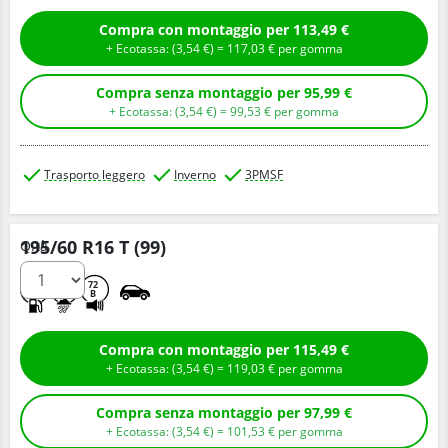
Compra con montaggio per 113,49 €
+ Ecotassa: (
3,
54
€
) =
117,
03
€
per gomma
Compra senza montaggio per 95,99 €
+ Ecotassa: (
3,
54
€
) =
99,
53
€
per gomma
Trasporto leggero
Inverno
3PMSF
195/60 R16 T (99)
Q.tà
E
C
72
B
Compra con montaggio per 115,49 €
+ Ecotassa: (
3,
54
€
) =
119,
03
€
per gomma
Compra senza montaggio per 97,99 €
+ Ecotassa: (
3,
54
€
) =
101,
53
€
per gomma