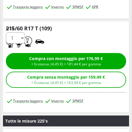
Trasporto leggero
Inverno
3PMSF
6PR
215/60 R17 T (109)
Q.tà
E
C
72
B
Compra con montaggio per 176,99 €
+ Ecotassa: (
4,
45
€
) =
181,
44
€
per gomma
Compra senza montaggio per 159,49 €
+ Ecotassa: (
4,
45
€
) =
163,
94
€
per gomma
Trasporto leggero
Inverno
3PMSF
Tutte le misure 225's