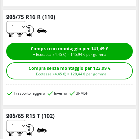
205/75 R16 R (110)
Q.tà
E
C
72
B
Compra con montaggio per 141,49 €
+ Ecotassa: (
4,
45
€
) =
145,
94
€
per gomma
Compra senza montaggio per 123,99 €
+ Ecotassa: (
4,
45
€
) =
128,
44
€
per gomma
Trasporto leggero
Inverno
3PMSF
205/65 R15 T (102)
Q.tà
E
C
72
B