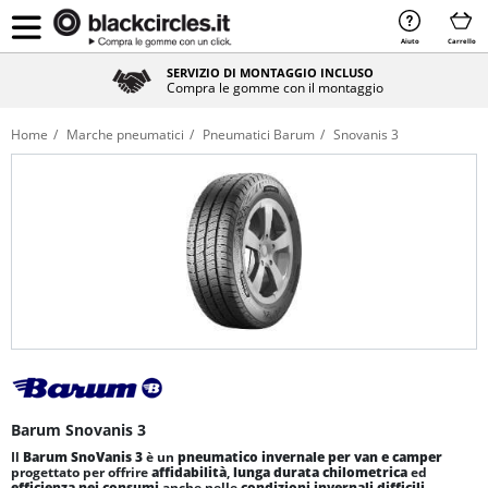
Aiuto
Carrello
SERVIZIO DI MONTAGGIO INCLUSO
Compra le gomme con il montaggio
Home
Marche pneumatici
Pneumatici Barum
Snovanis 3
Barum Snovanis 3
Il
Barum SnoVanis 3
è un
pneumatico invernale per van e camper
progettato per offrire
affidabilità
,
lunga durata chilometrica
ed
efficienza nei consumi
anche nelle
condizioni invernali difficili
.