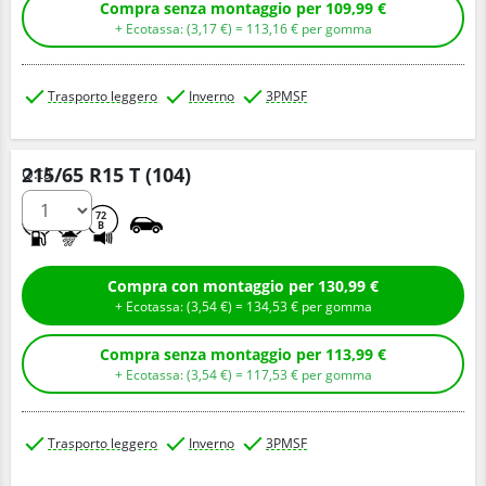
Compra senza montaggio per 109,99 €
+ Ecotassa: (
3,
17
€
) =
113,
16
€
per gomma
Trasporto leggero
Inverno
3PMSF
215/65 R15 T (104)
Q.tà
E
C
72
B
Compra con montaggio per 130,99 €
+ Ecotassa: (
3,
54
€
) =
134,
53
€
per gomma
Compra senza montaggio per 113,99 €
+ Ecotassa: (
3,
54
€
) =
117,
53
€
per gomma
Trasporto leggero
Inverno
3PMSF