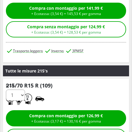
Compra con montaggio per 141,99 €
+ Ecotassa: (
3,
54
€
) =
145,
53
€
per gomma
Compra senza montaggio per 124,99 €
+ Ecotassa: (
3,
54
€
) =
128,
53
€
per gomma
Trasporto leggero
Inverno
3PMSF
Tutte le misure 215's
215/70 R15 R (109)
Q.tà
E
C
72
B
Compra con montaggio per 126,99 €
+ Ecotassa: (
3,
17
€
) =
130,
16
€
per gomma