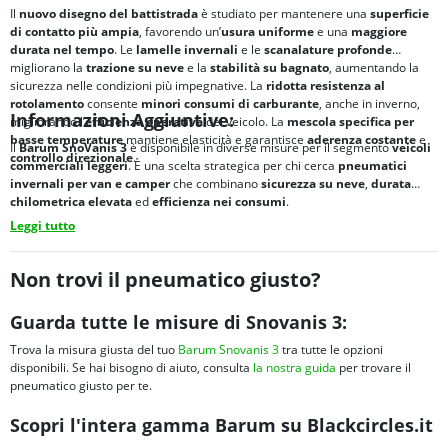
Il
nuovo disegno del battistrada
è studiato per mantenere una
superficie
di contatto più ampia
, favorendo un’
usura uniforme
e una
maggiore
durata nel tempo
. Le
lamelle invernali
e le
scanalature profonde
migliorano la
trazione su neve
e la
stabilità su bagnato
, aumentando la
sicurezza nelle condizioni più impegnative. La
ridotta resistenza al
rotolamento
consente
minori consumi di carburante
, anche in inverno,
Informazioni Aggiuntive:
migliorando l’
efficienza operativa
del veicolo. La
mescola specifica per
basse temperature
mantiene elasticità e garantisce
aderenza costante
e
Il
Barum SnoVanis 3
è disponibile in diverse misure per il segmento
veicoli
controllo direzionale
.
commerciali leggeri
. È una scelta strategica per chi cerca
pneumatici
invernali per van e camper
che combinano
sicurezza su neve
,
durata
chilometrica elevata
ed
efficienza nei consumi
.
Leggi tutto
Non trovi il pneumatico giusto?
Guarda tutte le misure di Snovanis 3:
Trova la misura giusta del tuo
Barum Snovanis 3
tra tutte le opzioni
disponibili. Se hai bisogno di aiuto, consulta
la nostra guida
per trovare il
pneumatico giusto per te.
Scopri l'intera gamma Barum su Blackcircles.it