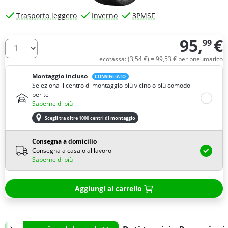
Trasporto leggero
Inverno
3PMSF
95,
€
99
Quantità
+ ecotassa: (
3,
54
€
) =
99,
53
€
per pneumatico
Montaggio incluso
CONSIGLIATO
Seleziona il centro di montaggio più vicino o più comodo
per te
Saperne di più
Scegli tra oltre 1000 centri di montaggio
Consegna a domicilio
Consegna a casa o al lavoro
Saperne di più
Aggiungi al carrello