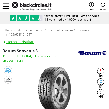
Aiuto
Carrello
"ECCELLENTE" SU TRUSTSPILOT E GOOGLE
4,8 voto medio / 4.000+ recensioni
Home
Marche pneumatici
Pneumatici Barum
Snovanis 3
195/65 R16 104T
Torna ai risultati
Barum Snovanis 3
195/65 R16 T (104)
Clicca per cercare
un'altra misura
E
C
72
B