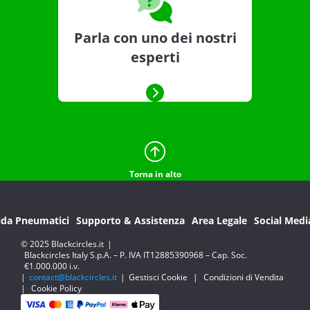
Parla con uno dei nostri
esperti
Torna in alto
ida Pneumatici
Supporto & Assistenza
Area Legale
Social Medi
© 2025 Blackcircles.it
|
Blackcircles Italy S.p.A. – P. IVA IT12885390968 – Cap. Soc.
€1.000.000 i.v.
|
contact@blackcircles.it
|
Gestisci Cookie
|
Condizioni di Vendita
|
Cookie Policy