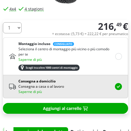
4x4
4 stagioni
216,
€
49
Quantità
+ ecotassa: (
5,
73
€
) =
222,
22
€
per pneumatico
Montaggio incluso
CONSIGLIATO
Seleziona il centro di montaggio più vicino o più comodo
per te
Saperne di più
Scegli tra oltre 1000 centri di montaggio
Consegna a domicilio
Consegna a casa o al lavoro
Saperne di più
Aggiungi al carrello