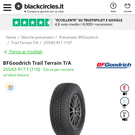
Aiuto
Carrello
"ECCELLENTE" SU TRUSTSPILOT E GOOGLE
4,8 voto medio / 4.000+ recensioni
Home
Marche pneumatici
Pneumatici BFGoodrich
Trail Terrain T/A
255/65 R17 110T
Torna ai risultati
BFGoodrich Trail Terrain T/A
255/65 R17 T (110)
Clicca per cercare
un'altra misura
E
E
72
B