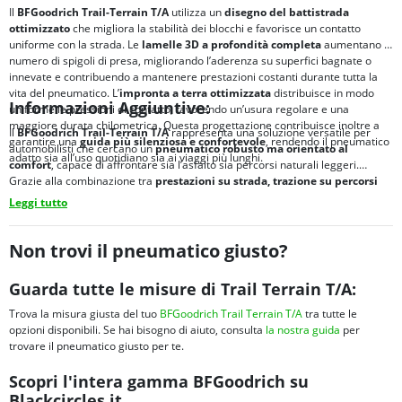
Il
BFGoodrich Trail-Terrain T/A
utilizza un
disegno del battistrada
ottimizzato
che migliora la stabilità dei blocchi e favorisce un contatto
uniforme con la strada. Le
lamelle 3D a profondità completa
aumentano il
numero di spigoli di presa, migliorando l’aderenza su superfici bagnate o
innevate e contribuendo a mantenere prestazioni costanti durante tutta la
vita del pneumatico. L’
impronta a terra ottimizzata
distribuisce in modo
Informazioni Aggiuntive:
uniforme le pressioni di contatto, favorendo un’usura regolare e una
maggiore durata chilometrica. Questa progettazione contribuisce inoltre a
Il
BFGoodrich Trail-Terrain T/A
rappresenta una soluzione versatile per
garantire una
guida più silenziosa e confortevole
, rendendo il pneumatico
automobilisti che cercano un
pneumatico robusto ma orientato al
adatto sia all’uso quotidiano sia ai viaggi più lunghi.
comfort
, capace di affrontare sia l’asfalto sia percorsi naturali leggeri.
Grazie alla combinazione tra
prestazioni su strada, trazione su percorsi
sterrati e versatilità stagionale
, è ideale per chi utilizza il proprio veicolo
Leggi tutto
per lavoro, viaggi o attività outdoor.
Non trovi il pneumatico giusto?
Guarda tutte le misure di Trail Terrain T/A:
Trova la misura giusta del tuo
BFGoodrich Trail Terrain T/A
tra tutte le
opzioni disponibili. Se hai bisogno di aiuto, consulta
la nostra guida
per
trovare il pneumatico giusto per te.
Scopri l'intera gamma BFGoodrich su
Blackcircles.it