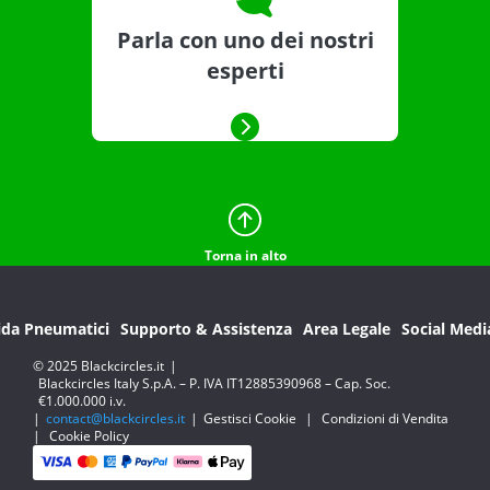
Parla con uno dei nostri
esperti
Torna in alto
ida Pneumatici
Supporto & Assistenza
Area Legale
Social Medi
© 2025 Blackcircles.it
|
Blackcircles Italy S.p.A. – P. IVA IT12885390968 – Cap. Soc.
€1.000.000 i.v.
|
contact@blackcircles.it
|
Gestisci Cookie
|
Condizioni di Vendita
|
Cookie Policy