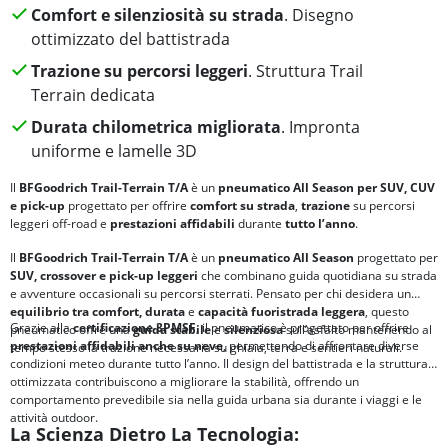
Comfort e silenziosità su strada
. Disegno
ottimizzato del battistrada
Trazione su percorsi leggeri
. Struttura Trail
Terrain dedicata
Durata chilometrica migliorata
. Impronta
uniforme e lamelle 3D
Il
BFGoodrich Trail-Terrain T/A
è un
pneumatico All Season per SUV, CUV
e pick-up
progettato per offrire
comfort su strada
,
trazione
su percorsi
leggeri off-road e
prestazioni affidabili
durante
tutto l’anno
.
Il
BFGoodrich Trail-Terrain T/A
è un
pneumatico All Season
progettato per
SUV, crossover e pick-up leggeri
che combinano guida quotidiana su strada
e avventure occasionali su percorsi sterrati. Pensato per chi desidera un
equilibrio tra comfort, durata
e
capacità fuoristrada leggera
, questo
Grazie alla
certificazione 3PMSF
, il pneumatico è progettato per offrire
pneumatico offre una
guida stabile
e
silenziosa
sull’asfalto mantenendo al
prestazioni affidabili anche su neve
, permettendo di affrontare diverse
tempo stesso la trazione necessaria su ghiaia, terra e sentieri naturali.
condizioni meteo durante tutto l’anno. Il design del battistrada e la struttura
ottimizzata contribuiscono a migliorare la stabilità, offrendo un
comportamento prevedibile sia nella guida urbana sia durante i viaggi e le
attività outdoor.
La Scienza Dietro La Tecnologia: