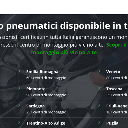
 pneumatici disponibile in tu
sionisti certificati in tutta Italia garantiscono un mo
presso il centro di montaggio più vicino a te.
Scopri il
montaggio più vicino a te
›
›
Emilia-Romagna
Veneto
60+ centri di montaggio
80+ centri d
›
›
Piemonte
Toscana
90+ centri di montaggio
35+ centri d
›
›
Sardegna
Friuli-Vene
25+ centri di montaggio
10+ centri d
›
›
Trentino-Alto Adige
Puglia