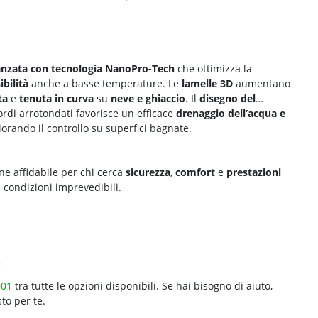
nzata con tecnologia NanoPro-Tech
che ottimizza la
ibilità
anche a basse temperature. Le
lamelle 3D
aumentano
ta
e
tenuta in curva
su
neve e ghiaccio
. Il
disegno del
rdi arrotondati favorisce un efficace
drenaggio dell’acqua e
orando il controllo su superfici bagnate.
e affidabile per chi cerca
sicurezza
,
comfort
e
prestazioni
n condizioni imprevedibili.
:
001
tra tutte le opzioni disponibili. Se hai bisogno di aiuto,
to per te.