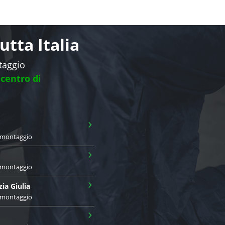
tta Italia
ntaggio
 centro di
›
i montaggio
›
i montaggio
›
zia Giulia
i montaggio
›