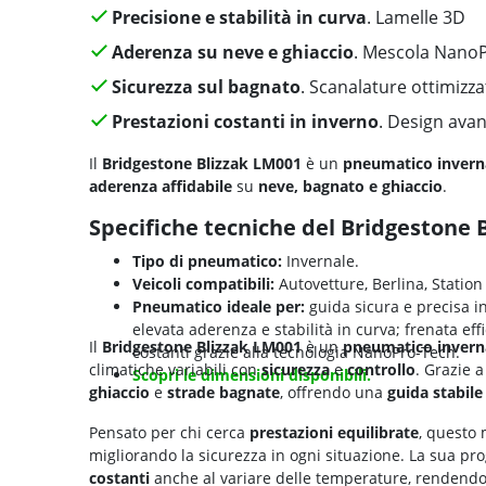
Precisione e stabilità in curva
. Lamelle 3D
Aderenza su neve e ghiaccio
. Mescola Nano
Sicurezza sul bagnato
. Scanalature ottimizza
Prestazioni costanti in inverno
. Design ava
Il
Bridgestone Blizzak LM001
è un
pneumatico invern
aderenza affidabile
su
neve, bagnato e ghiaccio
.
Specifiche tecniche del Bridgestone 
Tipo di pneumatico:
Invernale.
Veicoli compatibili:
Autovetture, Berlina, Statio
Pneumatico ideale per:
guida sicura e precisa in
elevata aderenza e stabilità in curva; frenata ef
Il
Bridgestone Blizzak LM001
è un
pneumatico invern
costanti grazie alla tecnologia NanoPro-Tech.
climatiche variabili con
sicurezza
e
controllo
. Grazie 
Scopri le dimensioni disponibili.
ghiaccio
e
strade bagnate
, offrendo una
guida stabile
Pensato per chi cerca
prestazioni equilibrate
, questo
migliorando la sicurezza in ogni situazione. La sua p
costanti
anche al variare delle temperature, rendendol