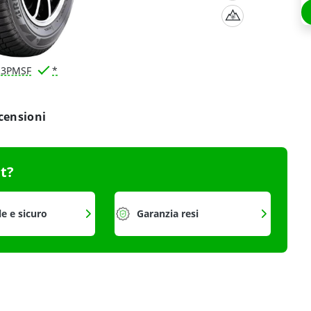
3PMSF
*
censioni
it?
le e sicuro
Garanzia resi