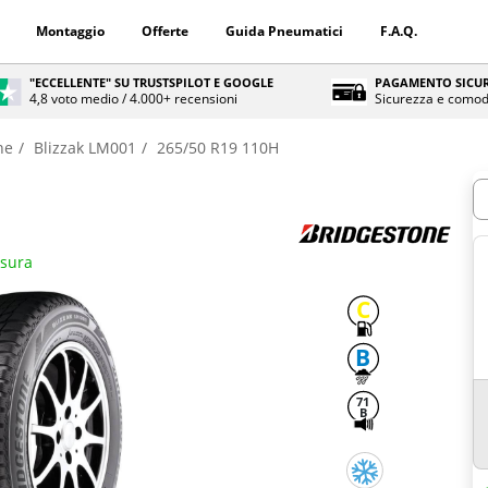
Montaggio
Offerte
Guida Pneumatici
F.A.Q.
"ECCELLENTE" SU TRUSTSPILOT E GOOGLE
PAGAMENTO SICUR
4,8 voto medio / 4.000+ recensioni
Sicurezza e comod
ne
Blizzak LM001
265/50 R19 110H
Q
isura
C
B
71
B