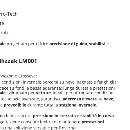
Pro-Tech
te
nzato
ale
progettato per offrire
precisione di guida
,
stabilità
e
Blizzak LM001
n Wagon e Crossover.
 condizioni invernali; percorsi su neve, bagnato e fanghiglia;
ficace su fondi a bassa aderenza; lunga durata e prestazioni
ale
sviluppato per
vetture
, ideale per affrontare condizioni
a tecnologie avanzate, garantisce
aderenza elevata
su
neve
,
e
prevedibile
durante tutta la
stagione invernale
.
 modello assicura
precisione in sterzata
e
stabilità in curva
,
rogettazione consente inoltre di mantenere
prestazioni
o una soluzione versatile per l’inverno.