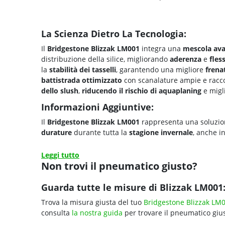
La Scienza Dietro La Tecnologia:
Il
Bridgestone Blizzak LM001
integra una
mescola ava
distribuzione della silice, migliorando
aderenza
e
fless
la
stabilità dei tasselli
, garantendo una migliore
frena
battistrada ottimizzato
con scanalature ampie e racco
dello slush
,
riducendo il rischio di
aquaplaning
e migli
Informazioni Aggiuntive:
Il
Bridgestone Blizzak LM001
rappresenta una soluzion
durature
durante tutta la
stagione invernale
, anche i
Leggi tutto
Non trovi il pneumatico giusto?
Guarda tutte le misure di Blizzak LM001
Trova la misura giusta del tuo
Bridgestone Blizzak LM
consulta
la nostra guida
per trovare il pneumatico gius