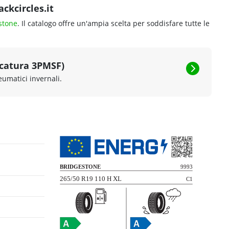
ckcircles.it
stone
. Il catalogo offre un'ampia scelta per soddisfare tutte le
rcatura 3PMSF)
eumatici invernali.