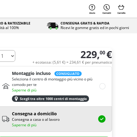
Aiuto
Contatti
Carrello
O & RATEIZZABILE
CONSEGNA GRATIS & RAPIDA
ità al 100%
Ricevi le gomme gratis ed in pochi giorni
229,
€
00
uantità
+ ecotassa: (
5,
61
€
) =
234,
61
€
per pneumatico
Montaggio incluso
CONSIGLIATO
Seleziona il centro di montaggio più vicino o più
comodo per te
Saperne di più
Scegli tra oltre 1000 centri di montaggio
Consegna a domicilio
Consegna a casa o al lavoro
Saperne di più