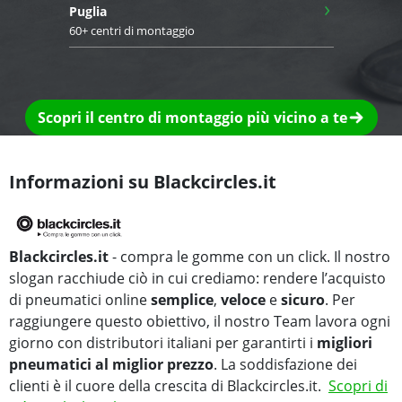
›
Puglia
60+ centri di montaggio
Scopri il centro di montaggio più vicino a te
Informazioni su Blackcircles.it
Blackcircles.it
- compra le gomme con un click. Il nostro
slogan racchiude ciò in cui crediamo: rendere l’acquisto
di pneumatici online
semplice
,
veloce
e
sicuro
. Per
raggiungere questo obiettivo, il nostro Team lavora ogni
giorno con distributori italiani per garantirti i
migliori
pneumatici al miglior prezzo
. La soddisfazione dei
clienti è il cuore della crescita di Blackcircles.it.
Scopri di