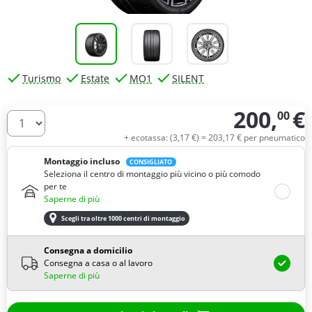
Turismo
Estate
MO1
SILENT
200,
€
00
Quantità
+ ecotassa: (
3,
17
€
) =
203,
17
€
per pneumatico
Montaggio incluso
CONSIGLIATO
Seleziona il centro di montaggio più vicino o più comodo
per te
Saperne di più
Scegli tra oltre 1000 centri di montaggio
Consegna a domicilio
Consegna a casa o al lavoro
Saperne di più