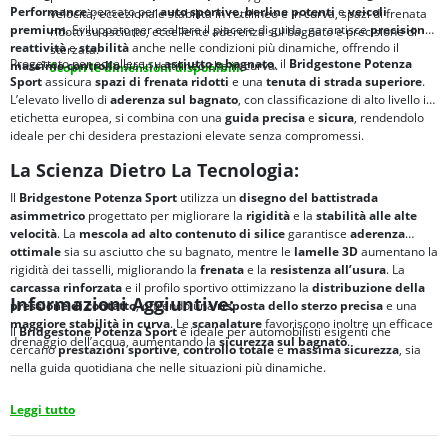
Performance
pensato per
auto sportive
,
berline potenti
e
veicoli
velocità; eccezionale stabilità in rettilineo e in curva, spazi di frenata
premium
. Sviluppato per esaltare il piacere di guida, garantisce
precisione
,
ridotti su asciutto, eccellente aderenza sul bagnato e precisione di
reattività
e
stabilità
anche nelle condizioni più dinamiche, offrendo il
sterzata.
Progettato per eccellere su
asciutto e bagnato
, il
Bridgestone Potenza
massimo controllo
sia in rettilineo che in curva.
Scopri le dimensioni disponibili.
Sport
assicura
spazi di frenata ridotti
e una
tenuta di strada superiore
.
L’elevato livello di
aderenza sul bagnato
, con classificazione di alto livello in
etichetta europea, si combina con una
guida precisa
e
sicura
, rendendolo
ideale per chi desidera prestazioni elevate senza compromessi.
La Scienza Dietro La Tecnologia:
Il
Bridgestone Potenza Sport
utilizza un
disegno del battistrada
asimmetrico
progettato per migliorare la
rigidità
e la
stabilità alle alte
velocità
. La
mescola ad alto contenuto di silice
garantisce
aderenza
ottimale
sia su asciutto che su bagnato, mentre le
lamelle 3D
aumentano la
rigidità dei tasselli, migliorando la
frenata
e la
resistenza all’usura
. La
carcassa rinforzata
e il profilo sportivo ottimizzano la
distribuzione della
Informazioni Aggiuntive:
pressione di contatto
, offrendo una
risposta dello sterzo precisa
e una
maggiore stabilità in curva
. Le
scanalature
favoriscono inoltre un efficace
Il
Bridgestone Potenza Sport
è ideale per automobilisti esigenti che
drenaggio dell’acqua, aumentando la
sicurezza sul bagnato
.
cercano
prestazioni sportive
,
controllo totale
e
massima sicurezza
, sia
nella guida quotidiana che nelle situazioni più dinamiche.
Leggi tutto