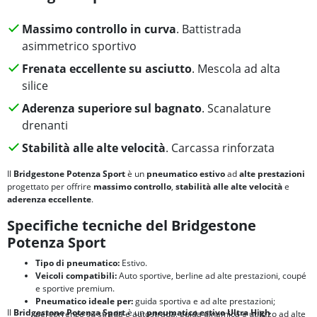
Massimo controllo in curva
. Battistrada
asimmetrico sportivo
Frenata eccellente su asciutto
. Mescola ad alta
silice
Aderenza superiore sul bagnato
. Scanalature
drenanti
Stabilità alle alte velocità
. Carcassa rinforzata
Il
Bridgestone Potenza Sport
è un
pneumatico estivo
ad
alte prestazioni
progettato per offrire
massimo controllo
,
stabilità alle alte velocità
e
aderenza eccellente
.
Specifiche tecniche del Bridgestone
Potenza Sport
Tipo di pneumatico:
Estivo.
Veicoli compatibili:
Auto sportive, berline ad alte prestazioni, coupé
e sportive premium.
Pneumatico ideale per:
guida sportiva e ad alte prestazioni;
Il
Bridgestone Potenza Sport
è un
pneumatico estivo Ultra High
percorrenze su strada e autostrada, guida dinamica e utilizzo ad alte