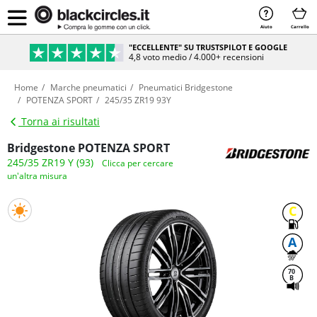
Aiuto
Carrello
"ECCELLENTE" SU TRUSTSPILOT E GOOGLE
4,8 voto medio / 4.000+ recensioni
Home
Marche pneumatici
Pneumatici Bridgestone
POTENZA SPORT
245/35 ZR19 93Y
Torna ai risultati
Bridgestone POTENZA SPORT
245/35 ZR19 Y (93)
Clicca per cercare
un'altra misura
C
A
70
B