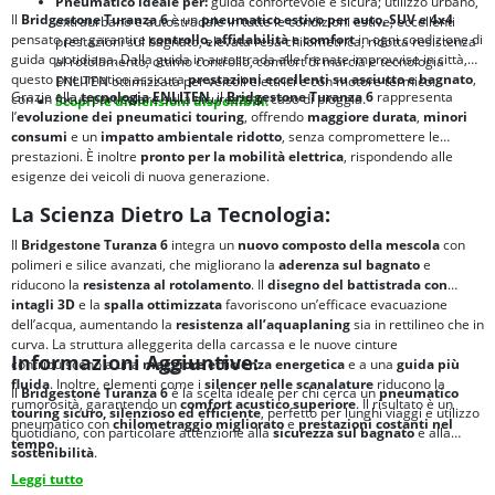
Pneumatico ideale per:
guida confortevole e sicura; utilizzo urbano,
Il
Bridgestone Turanza 6
è un
pneumatico estivo per auto, SUV e 4x4
extraurbano e autostradale in tutte le condizioni estive; eccellenti
pensato per garantire
controllo, affidabilità e comfort
in ogni condizione di
prestazioni sul bagnato, elevata resa chilometrica, ridotta resistenza
guida quotidiana. Dalla guida in autostrada alle frenate improvvise in città,
al rotolamento, ottimo controllo, comfort di marcia e tecnologia
questo pneumatico assicura
prestazioni eccellenti su asciutto e bagnato
,
ENLITEN ottimizzata per veicoli elettrici e con motore termico.
Grazie alla
tecnologia ENLITEN
, il
Bridgestone Turanza 6
rappresenta
con un focus particolare sulla sicurezza in caso di pioggia.
Scopri le dimensioni disponibili.
l’
evoluzione dei pneumatici touring
, offrendo
maggiore durata
,
minori
consumi
e un
impatto ambientale ridotto
, senza compromettere le
prestazioni. È inoltre
pronto per la mobilità elettrica
, rispondendo alle
esigenze dei veicoli di nuova generazione.
La Scienza Dietro La Tecnologia:
Il
Bridgestone Turanza 6
integra un
nuovo composto della mescola
con
polimeri e silice avanzati, che migliorano la
aderenza sul bagnato
e
riducono la
resistenza al rotolamento
. Il
disegno del battistrada con
intagli 3D
e la
spalla ottimizzata
favoriscono un’efficace evacuazione
dell’acqua, aumentando la
resistenza all’aquaplaning
sia in rettilineo che in
curva. La struttura alleggerita della carcassa e le nuove cinture
Informazioni Aggiuntive:
contribuiscono a una
maggiore efficienza energetica
e a una
guida più
fluida
. Inoltre, elementi come i
silencer nelle scanalature
riducono la
Il
Bridgestone Turanza 6
è la scelta ideale per chi cerca un
pneumatico
rumorosità, garantendo un
comfort acustico superiore
. Il risultato è un
touring sicuro, silenzioso ed efficiente
, perfetto per lunghi viaggi e utilizzo
pneumatico con
chilometraggio migliorato
e
prestazioni costanti nel
quotidiano, con particolare attenzione alla
sicurezza sul bagnato
e alla
tempo
.
sostenibilità
.
Leggi tutto