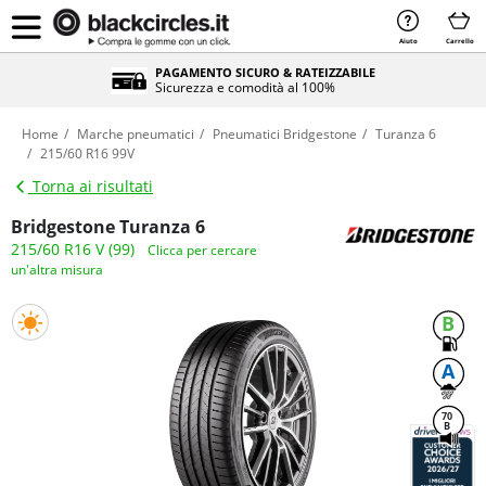
Aiuto
Carrello
PAGAMENTO SICURO & RATEIZZABILE
Sicurezza e comodità al 100%
Home
Marche pneumatici
Pneumatici Bridgestone
Turanza 6
215/60 R16 99V
Torna ai risultati
Bridgestone Turanza 6
215/60 R16 V (99)
Clicca per cercare
un'altra misura
B
A
70
B