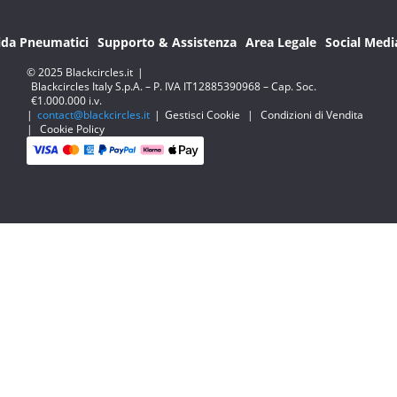
ida Pneumatici
Supporto & Assistenza
Area Legale
Social Medi
© 2025 Blackcircles.it
|
Blackcircles Italy S.p.A. – P. IVA IT12885390968 – Cap. Soc.
€1.000.000 i.v.
|
contact@blackcircles.it
|
Gestisci Cookie
|
Condizioni di Vendita
|
Cookie Policy