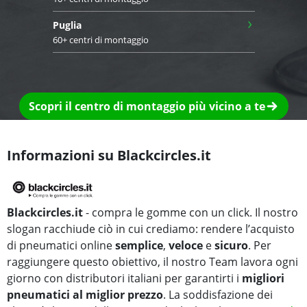
›
Puglia
60+ centri di montaggio
Scopri il centro di montaggio più vicino a te
Informazioni su Blackcircles.it
Blackcircles.it
- compra le gomme con un click. Il nostro
slogan racchiude ciò in cui crediamo: rendere l’acquisto
di pneumatici online
semplice
,
veloce
e
sicuro
. Per
raggiungere questo obiettivo, il nostro Team lavora ogni
giorno con distributori italiani per garantirti i
migliori
pneumatici al miglior prezzo
. La soddisfazione dei