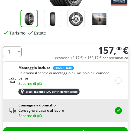
Turismo
Estate
157,
€
00
Quantità
+ ecotassa: (
3,
17
€
) =
160,
17
€
per pneumatico
Montaggio incluso
CONSIGLIATO
Seleziona il centro di montaggio più vicino o più comodo
per te
Saperne di più
Scegli tra oltre 1000 centri di montaggio
Consegna a domicilio
Consegna a casa o al lavoro
Saperne di più