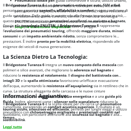
Pneumatico ideale per:
guida confortevole e sicura; utilizzo urbano,
Il
Bridgestone Turanza 6
è un
pneumatico estivo per auto, SUV e 4x4
extraurbano e autostradale in tutte le condizioni estive; eccellenti
pensato per garantire
controllo, affidabilità e comfort
in ogni condizione di
prestazioni sul bagnato, elevata resa chilometrica, ridotta resistenza
guida quotidiana. Dalla guida in autostrada alle frenate improvvise in città,
al rotolamento, ottimo controllo, comfort di marcia e tecnologia
questo pneumatico assicura
prestazioni eccellenti su asciutto e bagnato
,
ENLITEN ottimizzata per veicoli elettrici e con motore termico.
Grazie alla
tecnologia ENLITEN
, il
Bridgestone Turanza 6
rappresenta
con un focus particolare sulla sicurezza in caso di pioggia.
Scopri le dimensioni disponibili.
l’
evoluzione dei pneumatici touring
, offrendo
maggiore durata
,
minori
consumi
e un
impatto ambientale ridotto
, senza compromettere le
prestazioni. È inoltre
pronto per la mobilità elettrica
, rispondendo alle
esigenze dei veicoli di nuova generazione.
La Scienza Dietro La Tecnologia:
Il
Bridgestone Turanza 6
integra un
nuovo composto della mescola
con
polimeri e silice avanzati, che migliorano la
aderenza sul bagnato
e
riducono la
resistenza al rotolamento
. Il
disegno del battistrada con
intagli 3D
e la
spalla ottimizzata
favoriscono un’efficace evacuazione
dell’acqua, aumentando la
resistenza all’aquaplaning
sia in rettilineo che in
curva. La struttura alleggerita della carcassa e le nuove cinture
Informazioni Aggiuntive:
contribuiscono a una
maggiore efficienza energetica
e a una
guida più
fluida
. Inoltre, elementi come i
silencer nelle scanalature
riducono la
Il
Bridgestone Turanza 6
è la scelta ideale per chi cerca un
pneumatico
rumorosità, garantendo un
comfort acustico superiore
. Il risultato è un
touring sicuro, silenzioso ed efficiente
, perfetto per lunghi viaggi e utilizzo
pneumatico con
chilometraggio migliorato
e
prestazioni costanti nel
quotidiano, con particolare attenzione alla
sicurezza sul bagnato
e alla
tempo
.
sostenibilità
.
Leggi tutto