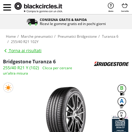
Aiuto
Carrello
CONSEGNA GRATIS & RAPIDA
Ricevi le gomme gratis ed in pochi giorni
Home
Marche pneumatici
Pneumatici Bridgestone
Turanza 6
255/40 R21 102Y
Torna ai risultati
Bridgestone Turanza 6
255/40 R21 Y (102)
Clicca per cercare
un'altra misura
B
A
71
B