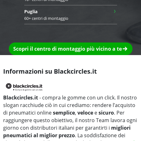
›
Puglia
60+ centri di montaggio
Scopri il centro di montaggio più vicino a te
Informazioni su Blackcircles.it
Blackcircles.it
- compra le gomme con un click. Il nostro
slogan racchiude ciò in cui crediamo: rendere l’acquisto
di pneumatici online
semplice
,
veloce
e
sicuro
. Per
raggiungere questo obiettivo, il nostro Team lavora ogni
giorno con distributori italiani per garantirti i
migliori
pneumatici al miglior prezzo
. La soddisfazione dei