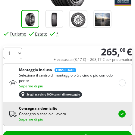
Turismo
Estate
*
265,
€
00
Quantità
+ ecotassa: (
3,
17
€
) =
268,
17
€
per pneumatico
Montaggio incluso
CONSIGLIATO
Seleziona il centro di montaggio più vicino o più comodo
per te
Saperne di più
Scegli tra oltre 1000 centri di montaggio
Consegna a domicilio
Consegna a casa o al lavoro
Saperne di più