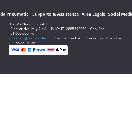
ida Pneumatici
Supporto & Assistenza
Area Legale
Social Medi
© 2025 Blackcircles.it
|
Blackcircles Italy S.p.A. – P. IVA IT12885390968 – Cap. Soc.
€1.000.000 i.v.
|
contact@blackcircles.it
|
Gestisci Cookie
|
Condizioni di Vendita
|
Cookie Policy