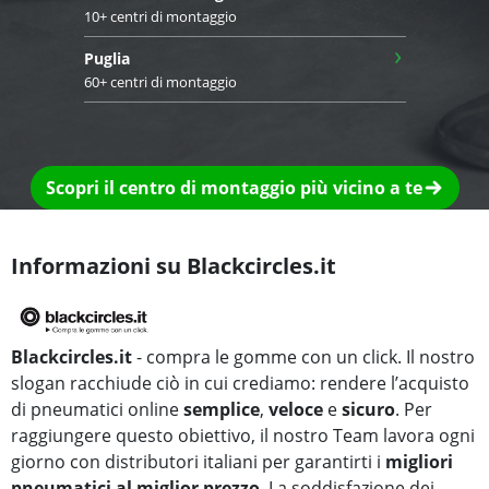
10+ centri di montaggio
›
Puglia
60+ centri di montaggio
Scopri il centro di montaggio più vicino a te
Informazioni su Blackcircles.it
Blackcircles.it
- compra le gomme con un click. Il nostro
slogan racchiude ciò in cui crediamo: rendere l’acquisto
di pneumatici online
semplice
,
veloce
e
sicuro
. Per
raggiungere questo obiettivo, il nostro Team lavora ogni
giorno con distributori italiani per garantirti i
migliori
pneumatici al miglior prezzo
. La soddisfazione dei