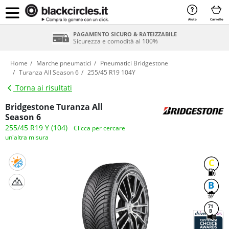
Aiuto
Carrello
PAGAMENTO SICURO & RATEIZZABILE
Sicurezza e comodità al 100%
Home
Marche pneumatici
Pneumatici Bridgestone
Turanza All Season 6
255/45 R19 104Y
Torna ai risultati
Bridgestone Turanza All
Season 6
255/45 R19 Y (104)
Clicca per cercare
un'altra misura
C
B
71
B