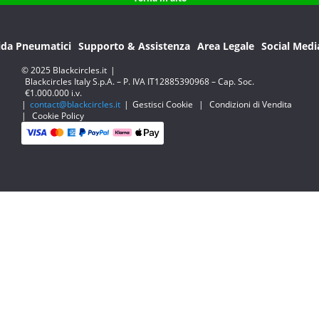
ida Pneumatici
Supporto & Assistenza
Area Legale
Social Medi
© 2025 Blackcircles.it
|
Blackcircles Italy S.p.A. – P. IVA IT12885390968 – Cap. Soc.
€1.000.000 i.v.
|
contact@blackcircles.it
|
Gestisci Cookie
|
Condizioni di Vendita
|
Cookie Policy