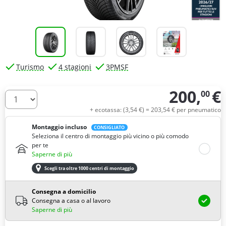
Turismo
4 stagioni
3PMSF
200,
€
00
Quantità
+ ecotassa: (
3,
54
€
) =
203,
54
€
per pneumatico
Montaggio incluso
CONSIGLIATO
Seleziona il centro di montaggio più vicino o più comodo
per te
Saperne di più
Scegli tra oltre 1000 centri di montaggio
Consegna a domicilio
Consegna a casa o al lavoro
Saperne di più