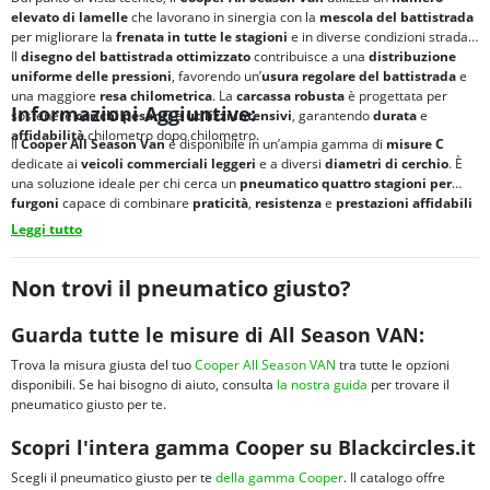
elevato di lamelle
che lavorano in sinergia con la
mescola del battistrada
per migliorare la
frenata
in tutte le stagioni
e in diverse condizioni stradali.
Il
disegno del battistrada ottimizzato
contribuisce a una
distribuzione
uniforme delle pressioni
, favorendo un’
usura regolare del battistrada
e
una maggiore
resa chilometrica
. La
carcassa robusta
è progettata per
Informazioni Aggiuntive:
sostenere
carichi pesanti
e
utilizzi intensivi
, garantendo
durata
e
affidabilità
chilometro dopo chilometro.
Il
Cooper All Season Van
è disponibile in un’ampia gamma di
misure C
dedicate ai
veicoli commerciali leggeri
e a diversi
diametri di cerchio
. È
una soluzione ideale per chi cerca un
pneumatico quattro stagioni per
furgoni
capace di combinare
praticità
,
resistenza
e
prestazioni affidabili
durante tutto l’anno lavorativo
.
Leggi tutto
Non trovi il pneumatico giusto?
Guarda tutte le misure di All Season VAN:
Trova la misura giusta del tuo
Cooper All Season VAN
tra tutte le opzioni
disponibili. Se hai bisogno di aiuto, consulta
la nostra guida
per trovare il
pneumatico giusto per te.
Scopri l'intera gamma Cooper su Blackcircles.it
Scegli il pneumatico giusto per te
della gamma Cooper
. Il catalogo offre