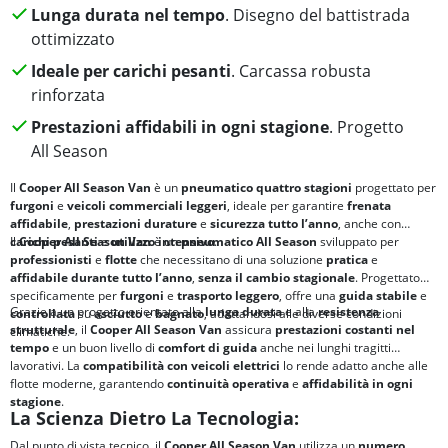
Lunga durata nel tempo
. Disegno del battistrada
ottimizzato
Ideale per carichi pesanti
. Carcassa robusta
rinforzata
Prestazioni affidabili in ogni stagione
. Progetto
All Season
Il
Cooper All Season Van
è un
pneumatico quattro stagioni
progettato per
furgoni
e
veicoli commerciali leggeri
, ideale per garantire
frenata
affidabile
,
prestazioni durature
e
sicurezza tutto l’anno
, anche con
carichi pesanti
Il
Cooper All Season Van
e
utilizzo intensivo
è un
pneumatico All Season
.
sviluppato per
professionisti
e
flotte
che necessitano di una soluzione
pratica
e
affidabile
durante tutto l’anno
,
senza il cambio stagionale
. Progettato
specificamente per
furgoni
e
trasporto leggero
, offre una
guida
stabile
e
Grazie a un progetto orientato alla
lunga durata
e alla
resistenza
controllata
su
asciutto
e
bagnato
, adattandosi alle diverse condizioni
strutturale
, il
Cooper All Season Van
assicura
prestazioni costanti nel
climatiche.
tempo
e un buon livello di
comfort di guida
anche nei lunghi tragitti
lavorativi. La
compatibilità con veicoli elettrici
lo rende adatto anche alle
flotte moderne, garantendo
continuità operativa
e
affidabilità
in ogni
stagione
.
La Scienza Dietro La Tecnologia:
Dal punto di vista tecnico, il
Cooper All Season Van
utilizza un
numero