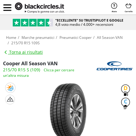
Aiuto
Carrello
"ECCELLENTE" SU TRUSTSPILOT E GOOGLE
4,8 voto medio / 4.000+ recensioni
Home
Marche pneumatici
Pneumatici Cooper
All Season VAN
215/70 R15 109S
Torna ai risultati
Cooper All Season VAN
215/70 R15 S (109)
Clicca per cercare
un'altra misura
D
C