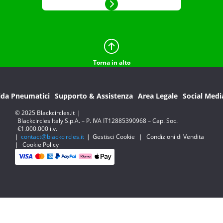
Torna in alto
ida Pneumatici
Supporto & Assistenza
Area Legale
Social Medi
© 2025 Blackcircles.it
|
Blackcircles Italy S.p.A. – P. IVA IT12885390968 – Cap. Soc.
€1.000.000 i.v.
|
contact@blackcircles.it
|
Gestisci Cookie
|
Condizioni di Vendita
|
Cookie Policy