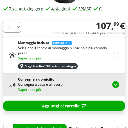
Trasporto leggero
4 stagioni
3PMSF
C
107,
€
99
Quantità
+ ecotassa: (
4,
45
€
) =
112,
44
€
per pneumatico
Montaggio incluso
CONSIGLIATO
Seleziona il centro di montaggio più vicino o più comodo
per te
Saperne di più
Scegli tra oltre 1000 centri di montaggio
Consegna a domicilio
Consegna a casa o al lavoro
Saperne di più
Aggiungi al carrello