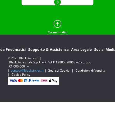
Torna in alto
ida Pneumatici
Supporto & Assistenza
Area Legale
Social Medi
© 2025 Blackcircles.it
|
Blackcircles Italy S.p.A. – P. IVA IT12885390968 – Cap. Soc.
€1.000.000 i.v.
|
contact@blackcircles.it
|
Gestisci Cookie
|
Condizioni di Vendita
|
Cookie Policy