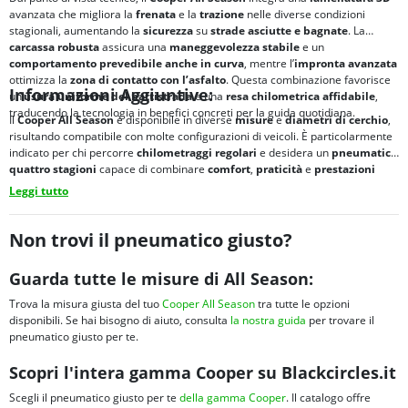
avanzata che migliora la
frenata
e la
trazione
nelle diverse condizioni
stagionali, aumentando la
sicurezza
su
strade asciutte e bagnate
. La
carcassa robusta
assicura una
maneggevolezza stabile
e un
comportamento prevedibile anche in curva
, mentre l’
impronta avanzata
ottimizza la
zona di contatto con l’asfalto
. Questa combinazione favorisce
Informazioni Aggiuntive:
un’
usura uniforme del battistrada
e una
resa chilometrica affidabile
,
traducendo la tecnologia in benefici concreti per la guida quotidiana.
Il
Cooper All Season
è disponibile in diverse
misure
e
diametri di cerchio
,
risultando compatibile con molte configurazioni di veicoli. È particolarmente
indicato per chi percorre
chilometraggi regolari
e desidera un
pneumatico
quattro stagioni
capace di combinare
comfort
,
praticità
e
prestazioni
equilibrate
durante
tutto l’anno
.
Leggi tutto
Non trovi il pneumatico giusto?
Guarda tutte le misure di All Season:
Trova la misura giusta del tuo
Cooper All Season
tra tutte le opzioni
disponibili. Se hai bisogno di aiuto, consulta
la nostra guida
per trovare il
pneumatico giusto per te.
Scopri l'intera gamma Cooper su Blackcircles.it
Scegli il pneumatico giusto per te
della gamma Cooper
. Il catalogo offre