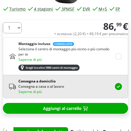
Turismo
4 stagioni
3PMSF
EVR
M+S
FP
86,
€
99
Quantità
+ ecotassa: (
2,
20
€
) =
89,
19
€
per pneumatico
Montaggio incluso
CONSIGLIATO
Seleziona il centro di montaggio più vicino o più comodo
per te
Saperne di più
Scegli tra oltre 1000 centri di montaggio
Consegna a domicilio
Consegna a casa o al lavoro
Saperne di più
Aggiungi al carrello