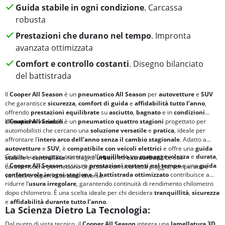
Guida stabile in ogni condizione
. Carcassa
robusta
Prestazioni che durano nel tempo
. Impronta
avanzata ottimizzata
Comfort e controllo costanti
. Disegno bilanciato
del battistrada
Il
Cooper All Season
è un
pneumatico All Season
per
autovetture
e
SUV
che garantisce
sicurezza
,
comfort di guida
e
affidabilità tutto l’anno
,
offrendo
prestazioni equilibrate
su
asciutto
,
bagnato
e in
condizioni
climatiche variabili
Il
Cooper All Season
è un
.
pneumatico quattro stagioni
progettato per
automobilisti che cercano una
soluzione
versatile
e
pratica
, ideale per
affrontare l’
intero arco dell’anno senza il cambio stagionale
. Adatto a
autovetture
e
SUV
, è
compatibile con veicoli elettrici
e offre una
guida
Grazie a un progetto orientato all’
equilibrio
tra
maneggevolezza
e
durata
,
stabile
e
controllata
nei tragitti
urbani
ed
extraurbani
. Le sue
il
Cooper All Season
assicura
prestazioni costanti nel tempo
e una
guida
caratteristiche permettono di gestire con sicurezza pioggia, temperature
confortevole
in ogni stagione
. Il
battistrada ottimizzato
contribuisce a
variabili e superfici stradali diverse.
ridurre l’
usura irregolare
, garantendo continuità di rendimento chilometro
dopo chilometro. È una scelta ideale per chi desidera
tranquillità
,
sicurezza
e
affidabilità
durante tutto l’anno
.
La Scienza Dietro La Tecnologia:
Dal punto di vista tecnico, il
Cooper All Season
integra una
lamellatura 3D