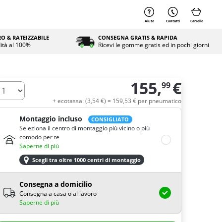
Aiuto
Contatti
Carrello
O & RATEIZZABILE
CONSEGNA GRATIS & RAPIDA
ità al 100%
Ricevi le gomme gratis ed in pochi giorni
155,
€
99
uantità
+ ecotassa: (
3,
54
€
) =
159,
53
€
per pneumatico
Montaggio incluso
CONSIGLIATO
Seleziona il centro di montaggio più vicino o più
comodo per te
Saperne di più
Scegli tra oltre 1000 centri di montaggio
Consegna a domicilio
Consegna a casa o al lavoro
Saperne di più