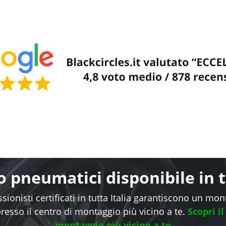
 pneumatici disponibile in tu
sionisti certificati in tutta Italia garantiscono un mo
presso il centro di montaggio più vicino a te.
Scopri il
montaggio più vicino a te