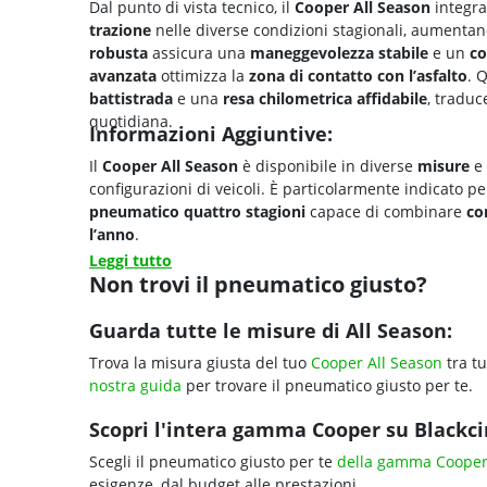
Dal punto di vista tecnico, il
Cooper All Season
integr
trazione
nelle diverse condizioni stagionali, aumenta
robusta
assicura una
maneggevolezza stabile
e un
co
avanzata
ottimizza la
zona di contatto con l’asfalto
. 
battistrada
e una
resa chilometrica affidabile
, traduc
quotidiana.
Informazioni Aggiuntive:
Il
Cooper All Season
è disponibile in diverse
misure
e
configurazioni di veicoli. È particolarmente indicato p
pneumatico quattro stagioni
capace di combinare
co
l’anno
.
Leggi tutto
Non trovi il pneumatico giusto?
Guarda tutte le misure di All Season:
Trova la misura giusta del tuo
Cooper All Season
tra tu
nostra guida
per trovare il pneumatico giusto per te.
Scopri l'intera gamma Cooper su Blackcir
Scegli il pneumatico giusto per te
della gamma Coope
esigenze, dal budget alle prestazioni.