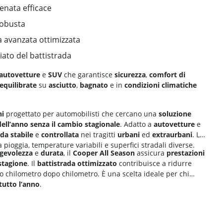
renata efficace
robusta
a avanzata ottimizzata
iato del battistrada
autovetture
e
SUV
che garantisce
sicurezza
,
comfort di
equilibrate
su
asciutto
,
bagnato
e in
condizioni climatiche
ni
progettato per automobilisti che cercano una
soluzione
dell’anno senza il cambio stagionale
. Adatto a
autovetture
e
ida
stabile
e
controllata
nei tragitti
urbani
ed
extraurbani
. Le
 pioggia, temperature variabili e superfici stradali diverse.
gevolezza
e
durata
, il
Cooper All Season
assicura
prestazioni
stagione
. Il
battistrada ottimizzato
contribuisce a ridurre
o chilometro dopo chilometro. È una scelta ideale per chi
tutto l’anno
.