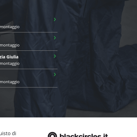
›
i montaggio
›
i montaggio
›
zia Giulia
i montaggio
›
i montaggio
uisto di