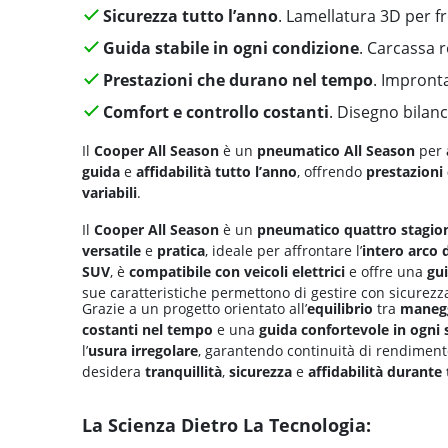
Sicurezza tutto l’anno
. Lamellatura 3D per f
Guida stabile in ogni condizione
. Carcassa 
Prestazioni che durano nel tempo
. Impront
Comfort e controllo costanti
. Disegno bilanc
Il
Cooper All Season
è un
pneumatico All Season
per
guida
e
affidabilità tutto l’anno
, offrendo
prestazioni 
variabili
.
Il
Cooper All Season
è un
pneumatico quattro stagio
versatile
e
pratica
, ideale per affrontare l’
intero arco 
SUV
, è
compatibile con veicoli elettrici
e offre una
gu
sue caratteristiche permettono di gestire con sicurezza
Grazie a un progetto orientato all’
equilibrio
tra
maneg
costanti nel tempo
e una
guida
confortevole
in ogni 
l’
usura irregolare
, garantendo continuità di rendiment
desidera
tranquillità
,
sicurezza
e
affidabilità
durante 
La Scienza Dietro La Tecnologia: