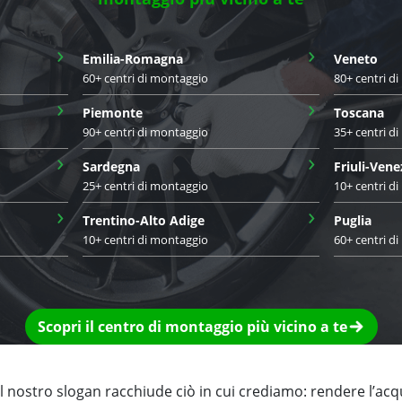
›
›
Emilia-Romagna
Veneto
60+ centri di montaggio
80+ centri d
›
›
Piemonte
Toscana
90+ centri di montaggio
35+ centri d
›
›
Sardegna
Friuli-Vene
25+ centri di montaggio
10+ centri d
›
›
Trentino-Alto Adige
Puglia
10+ centri di montaggio
60+ centri d
Scopri il centro di montaggio più vicino a te
 nostro slogan racchiude ciò in cui crediamo: rendere l’acq