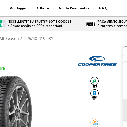
Montaggio
Offerte
Guida Pneumatici
F.A.Q.
"ECCELLENTE" SU TRUSTSPILOT E GOOGLE
PAGAMENTO SICUR
4,8 voto medio / 4.000+ recensioni
Sicurezza e comod
All Season
225/40 R19 93Y
Q
ura
A
B