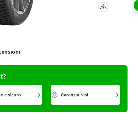
censioni
it?
le e sicuro
Garanzia resi