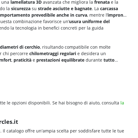
a una
lamellatura 3D
avanzata che migliora la
frenata
e la
ndo la
sicurezza
su
strade asciutte e bagnate
. La
carcassa
mportamento prevedibile anche in curva
, mentre l’
impronta
Questa combinazione favorisce un’
usura uniforme del
endo la tecnologia in benefici concreti per la guida
diametri di cerchio
, risultando compatibile con molte
er chi percorre
chilometraggi regolari
e desidera un
mfort
,
praticità
e
prestazioni equilibrate
durante
tutto
tte le opzioni disponibili. Se hai bisogno di aiuto, consulta
la
cles.it
r
. Il catalogo offre un'ampia scelta per soddisfare tutte le tue