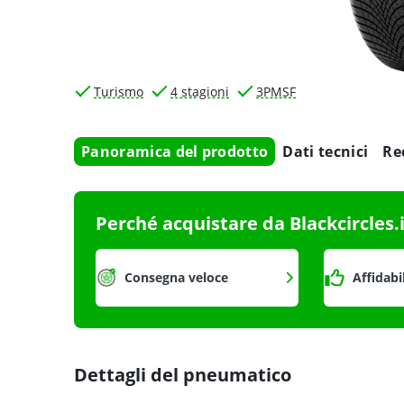
Turismo
4 stagioni
3PMSF
Panoramica del prodotto
Dati tecnici
Re
Perché acquistare da Blackcircles.
Consegna veloce
Affidabi
Dettagli del pneumatico