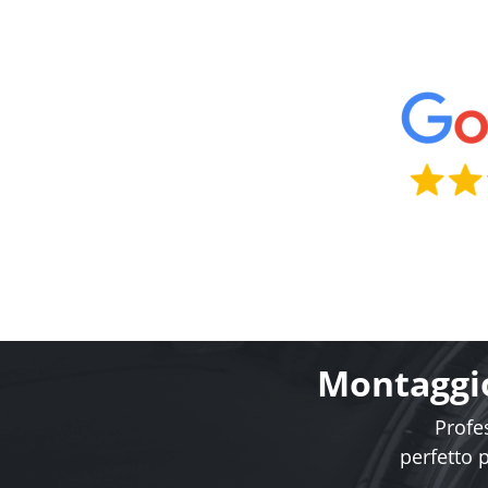
Montaggio
Profes
perfetto 