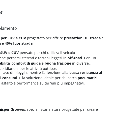
es
tolamento
 per SUV e CUV
progettato per offrire
prestazioni su strada
e
 e 40% fuoristrada
.
 SUV e CUV
pensato per chi utilizza il veicolo
e percorsi sterrati e terreni leggeri in
off-road
. Con un
abilità
,
comfort di guida
e
buona trazione
in diverse
uotidiano e per le attività outdoor.
 caso di pioggia, mentre l’attenzione alla
bassa resistenza al
ei consumi
. È la soluzione ideale per chi cerca
pneumatici
u asfalto e performance su terreni più impegnativi.
isper Grooves
, speciali scanalature progettate per creare