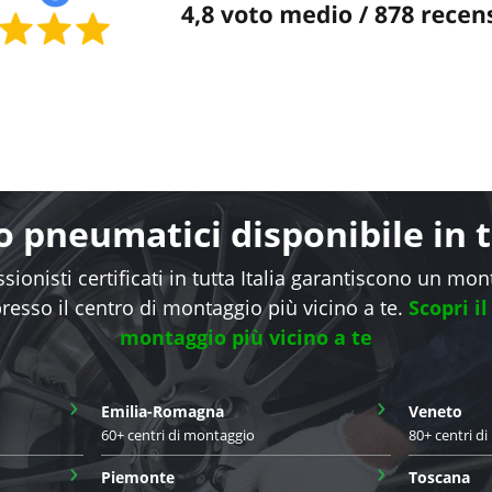
 pneumatici disponibile in tu
sionisti certificati in tutta Italia garantiscono un mo
presso il centro di montaggio più vicino a te.
Scopri il
montaggio più vicino a te
›
›
Emilia-Romagna
Veneto
60+ centri di montaggio
80+ centri d
›
›
Piemonte
Toscana