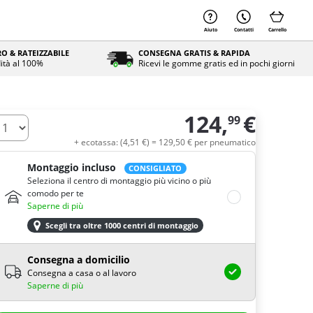
Aiuto
Contatti
Carrello
O & RATEIZZABILE
CONSEGNA GRATIS & RAPIDA
ità al 100%
Ricevi le gomme gratis ed in pochi giorni
124,
€
99
uantità
+ ecotassa: (
4,
51
€
) =
129,
50
€
per pneumatico
Montaggio incluso
CONSIGLIATO
Seleziona il centro di montaggio più vicino o più
comodo per te
Saperne di più
Scegli tra oltre 1000 centri di montaggio
Consegna a domicilio
Consegna a casa o al lavoro
Saperne di più