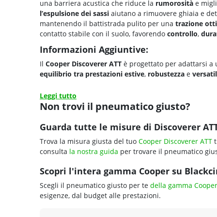
una barriera acustica che riduce la
rumorosità
e migli
l’espulsione dei sassi
aiutano a rimuovere ghiaia e det
mantenendo il battistrada pulito per una
trazione ott
contatto stabile con il suolo, favorendo
controllo
,
dura
Informazioni Aggiuntive:
Il
Cooper Discoverer ATT
è progettato per adattarsi 
equilibrio tra
prestazioni estive
,
robustezza
e
versatil
Leggi tutto
Non trovi il pneumatico giusto?
Guarda tutte le misure di Discoverer ATT
Trova la misura giusta del tuo
Cooper Discoverer ATT
t
consulta
la nostra guida
per trovare il pneumatico gius
Scopri l'intera gamma Cooper su Blackcir
Scegli il pneumatico giusto per te
della gamma Coope
esigenze, dal budget alle prestazioni.