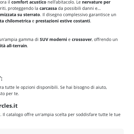
ora il
comfort acustico
nell’abitacolo. Le
nervature per
riti, proteggendo la
carcassa
da possibili danni e
imizzata su sterrato
. Il disegno complessivo garantisce un
ta chilometrica
e
prestazioni estive costanti
.
a un’ampia gamma di
SUV moderni
e
crossover
, offrendo un
ità all-terrain
.
:
ra tutte le opzioni disponibili. Se hai bisogno di aiuto,
to per te.
cles.it
r
. Il catalogo offre un'ampia scelta per soddisfare tutte le tue