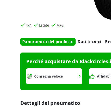
4x4
Estate
M+S
Panoramica del prodotto
Dati tecnici
Re
Perché acquistare da Blackcircles.
Consegna veloce
Affidabi
Dettagli del pneumatico