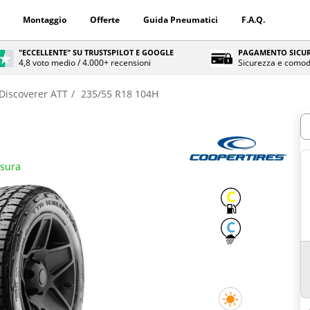
Montaggio
Offerte
Guida Pneumatici
F.A.Q.
"ECCELLENTE" SU TRUSTSPILOT E GOOGLE
PAGAMENTO SICUR
4,8 voto medio / 4.000+ recensioni
Sicurezza e comod
Discoverer ATT
235/55 R18 104H
Q
isura
C
C