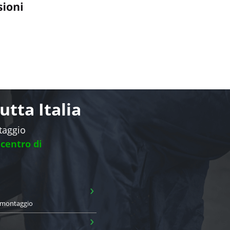
tta Italia
ntaggio
 centro di
›
i montaggio
›