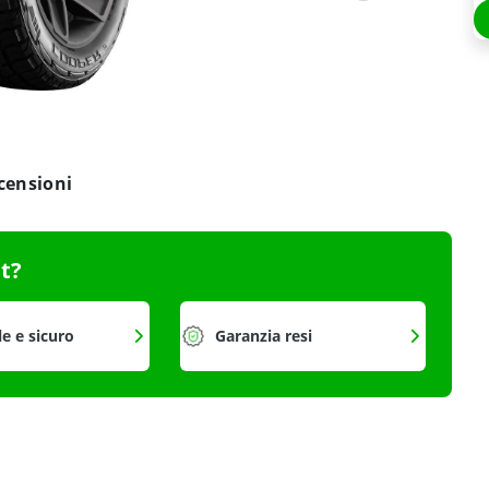
censioni
it?
le e sicuro
Garanzia resi