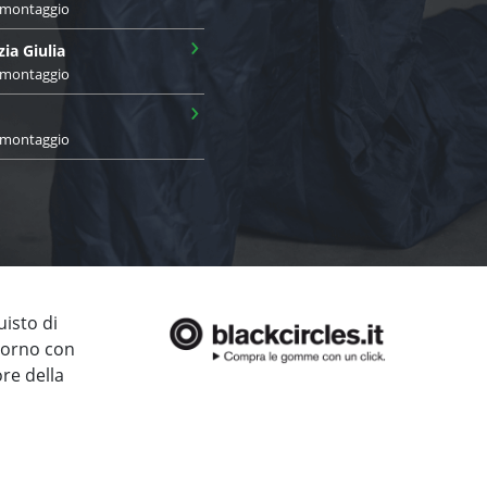
i montaggio
›
zia Giulia
i montaggio
›
i montaggio
uisto di
giorno con
ore della