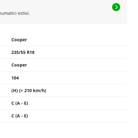
eumatici estivi.
Cooper
235/55 R18
Cooper
104
(H) (> 210 km/h)
C (A - E)
C (A - E)