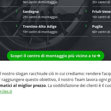
90+ centri di montaggio
35+ centri d
›
›
Sardegna
Friuli-Vene
25+ centri di montaggio
10+ centri d
›
›
Trentino-Alto Adige
Puglia
10+ centri di montaggio
60+ centri d
Scopri il centro di montaggio più vicino a te
 nostro slogan racchiude ciò in cui crediamo: rendere l’acq
r raggiungere questo obiettivo, il nostro Team lavora ogni 
matici al miglior prezzo
. La soddisfazione dei clienti è il cu
rcles.it