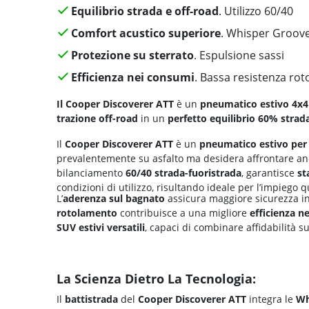
Equilibrio strada e off-road
. Utilizzo 60/40
Comfort acustico superiore
. Whisper Groov
Protezione su sterrato
. Espulsione sassi
Efficienza nei consumi
. Bassa resistenza ro
Il Cooper Discoverer ATT
è un
pneumatico estivo 4x4
trazione off-road
in un
perfetto equilibrio
60% strada
Il
Cooper Discoverer ATT
è un
pneumatico estivo per
prevalentemente su asfalto ma desidera affrontare anch
bilanciamento
60/40 strada-fuoristrada
, garantisce
st
condizioni di utilizzo, risultando ideale per l’impiego q
L’
aderenza sul bagnato
assicura maggiore sicurezza in
rotolamento
contribuisce a una migliore
efficienza n
SUV estivi versatili
, capaci di combinare affidabilità s
La Scienza Dietro La Tecnologia:
Il
battistrada
del
Cooper Discoverer ATT
integra le
Wh