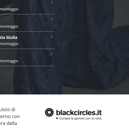
›
i montaggio
›
i montaggio
›
zia Giulia
i montaggio
›
i montaggio
uisto di
giorno con
ore della