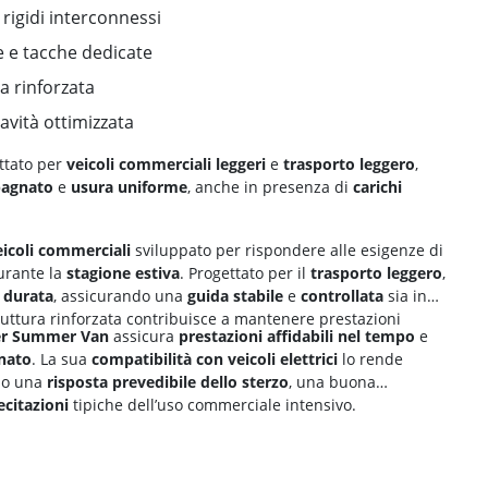
e rigidi interconnessi
e e tacche dedicate
ra rinforzata
avità ottimizzata
ttato per
veicoli commerciali leggeri
e
trasporto leggero
,
bagnato
e
usura uniforme
, anche in presenza di
carichi
icoli commerciali
sviluppato per rispondere alle esigenze di
urante la
stagione estiva
. Progettato per il
trasporto leggero
,
 durata
, assicurando una
guida stabile
e
controllata
sia in
truttura rinforzata contribuisce a mantenere prestazioni
r Summer Van
assicura
prestazioni affidabili nel tempo
e
gnato
. La sua
compatibilità con veicoli elettrici
lo rende
ndo una
risposta prevedibile dello sterzo
, una buona
ecitazioni
tipiche dell’uso commerciale intensivo.