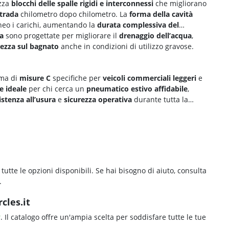
izza
blocchi delle spalle rigidi e interconnessi
che migliorano
strada
chilometro dopo chilometro. La
forma della cavità
neo i carichi, aumentando la
durata complessiva del
da
sono progettate per migliorare il
drenaggio dell’acqua
,
rezza sul bagnato
anche in condizioni di utilizzo gravose.
mma di
misure C
specifiche per
veicoli commerciali leggeri
e
e ideale
per chi cerca un
pneumatico estivo affidabile
,
istenza all’usura
e
sicurezza operativa
durante tutta la
 tutte le opzioni disponibili. Se hai bisogno di aiuto, consulta
.
cles.it
r
. Il catalogo offre un'ampia scelta per soddisfare tutte le tue