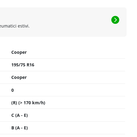
eumatici estivi.
Cooper
195/75 R16
Cooper
0
(R) (> 170 km/h)
C (A - E)
B (A - E)