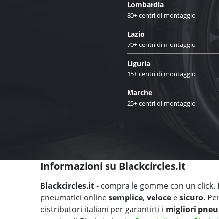
Lombardia
80+ centri di montaggio
Lazio
70+ centri di montaggio
Liguria
15+ centri di montaggio
Marche
25+ centri di montaggio
Informazioni su Blackcircles.it
Blackcircles.it
- compra le gomme con un click. Il
pneumatici online
semplice
,
veloce
e
sicuro
. Pe
distributori italiani per garantirti i
migliori pneu