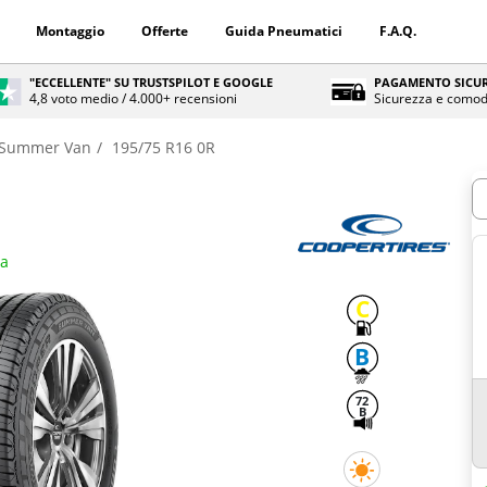
Montaggio
Offerte
Guida Pneumatici
F.A.Q.
"ECCELLENTE" SU TRUSTSPILOT E GOOGLE
PAGAMENTO SICUR
4,8 voto medio / 4.000+ recensioni
Sicurezza e comod
Summer Van
195/75 R16 0R
Q
ra
C
B
72
B