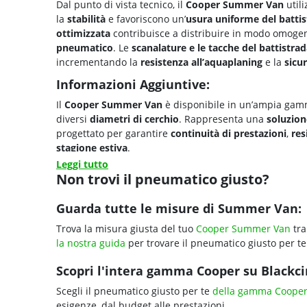
Dal punto di vista tecnico, il
Cooper Summer Van
util
la
stabilità
e favoriscono un’
usura uniforme del batti
ottimizzata
contribuisce a distribuire in modo omoge
pneumatico
. Le
scanalature e le tacche del battistra
incrementando la
resistenza all’aquaplaning
e la
sicu
Informazioni Aggiuntive:
Il
Cooper Summer Van
è disponibile in un’ampia ga
diversi
diametri di cerchio
. Rappresenta una
soluzion
progettato per garantire
continuità di prestazioni
,
res
stagione estiva
.
Leggi tutto
Non trovi il pneumatico giusto?
Guarda tutte le misure di Summer Van:
Trova la misura giusta del tuo
Cooper Summer Van
tra
la nostra guida
per trovare il pneumatico giusto per te
Scopri l'intera gamma Cooper su Blackcir
Scegli il pneumatico giusto per te
della gamma Coope
esigenze, dal budget alle prestazioni.