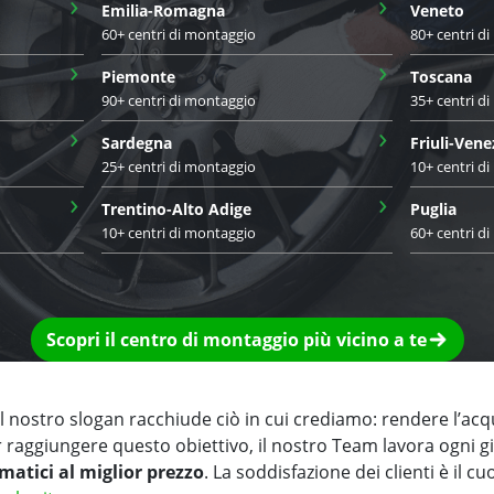
›
›
Emilia-Romagna
Veneto
60+ centri di montaggio
80+ centri d
›
›
Piemonte
Toscana
90+ centri di montaggio
35+ centri d
›
›
Sardegna
Friuli-Vene
25+ centri di montaggio
10+ centri d
›
›
Trentino-Alto Adige
Puglia
10+ centri di montaggio
60+ centri d
Scopri il centro di montaggio più vicino a te
 nostro slogan racchiude ciò in cui crediamo: rendere l’acq
r raggiungere questo obiettivo, il nostro Team lavora ogni 
matici al miglior prezzo
. La soddisfazione dei clienti è il cu