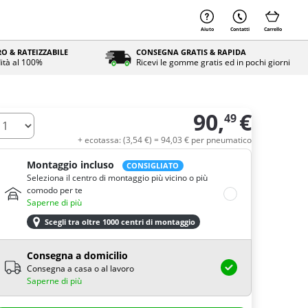
Aiuto
Contatti
Carrello
O & RATEIZZABILE
CONSEGNA GRATIS & RAPIDA
ità al 100%
Ricevi le gomme gratis ed in pochi giorni
90,
€
49
uantità
+ ecotassa: (
3,
54
€
) =
94,
03
€
per pneumatico
Montaggio incluso
CONSIGLIATO
Seleziona il centro di montaggio più vicino o più
comodo per te
Saperne di più
Scegli tra oltre 1000 centri di montaggio
Consegna a domicilio
Consegna a casa o al lavoro
Saperne di più