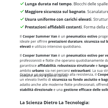
Lunga durata nel tempo
. Blocchi delle spall
Maggiore sicurezza sul bagnato
. Scanalatur
Usura uniforme con carichi elevati
. Struttu
Prestazioni affidabili costanti
. Forma della c
Il
Cooper Summer Van
è un
pneumatico estivo
proge
ideale per offrire
prestazioni durature
,
sicurezza sul 
elevati
e utilizzo intensivo quotidiano.
Il
Cooper Summer Van
è un
pneumatico estivo per ve
professionisti e flotte che operano quotidianamente d
garantisce
affidabilità
,
robustezza strutturale
e
lunga
ambito
urbano
sia nei percorsi
extraurbani
. La sua s
Grazie a un progetto orientato alla resistenza, il
Coope
costanti anche a pieno carico.
un elevato livello di
sicurezza su fondo asciutto e ba
adatto anche alle moderne flotte professionali, offre
stabilità
direzionale
e una
gestione efficace delle soll
La Scienza Dietro La Tecnologia: