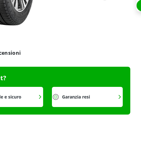
censioni
it?
le e sicuro
Garanzia resi