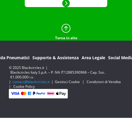
Torna in alto
ida Pneumatici
Supporto & Assistenza
Area Legale
Social Medi
© 2025 Blackcircles.it
|
Blackcircles Italy S.p.A. – P. IVA IT12885390968 – Cap. Soc.
€1.000.000 i.v.
|
contact@blackcircles.it
|
Gestisci Cookie
|
Condizioni di Vendita
|
Cookie Policy