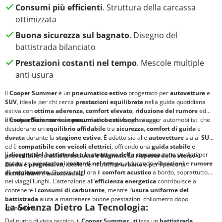
Consumi più efficienti
. Struttura della carcassa
ottimizzata
Buona sicurezza sul bagnato
. Disegno del
battistrada bilanciato
Prestazioni costanti nel tempo
. Mescole multiple
anti usura
Il
Cooper Summer
è un
pneumatico
estivo
progettato per
autovetture
e
SUV
, ideale per chi cerca
prestazioni equilibrate
nella guida quotidiana
estiva con
ottima aderenza
,
comfort elevato
,
riduzione del rumore
ed
elevata
Il
Cooper Summer
efficienza nei consumi
è un
pneumatico estivo
anche nei lunghi viaggi.
pensato per automobilisti che
desiderano un
equilibrio affidabile
tra
sicurezza
,
comfort di guida
e
durata
durante la
stagione estiva
. È adatto sia alle
autovetture
sia ai
SUV
ed è
compatibile con veicoli elettrici
, offrendo una
guida
stabile
e
Il
disegno del battistrada
e la
struttura della carcassa
sono studiati per
prevedibile
su
asfalto asciutto e bagnato
. La
risposta dello sterzo
è
garantire
prestazioni costanti nel tempo
, riducendo
vibrazioni
e
rumore
fluida
e
progressiva
, ideale per il traffico
urbano
e per i percorsi
di rotolamento
. Questo migliora il
comfort acustico
a bordo, soprattutto
extraurbani
e
autostradali
.
nei viaggi lunghi. L’attenzione all’
efficienza energetica
contribuisce a
contenere i
consumi di carburante
, mentre l’
usura uniforme del
battistrada
aiuta a mantenere buone prestazioni chilometro dopo
La Scienza Dietro La Tecnologia:
chilometro.
Dal punto di vista tecnico, il
Cooper Summer
utilizza un
battistrada