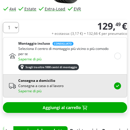
4x4
Estate
Extra-Load
EVR
129,
€
49
Quantità
+ ecotassa: (
3,
17
€
) =
132,
66
€
per pneumatico
Montaggio incluso
CONSIGLIATO
Seleziona il centro di montaggio più vicino o più comodo
per te
Saperne di più
Scegli tra oltre 1000 centri di montaggio
Consegna a domicilio
Consegna a casa o al lavoro
Saperne di più
Aggiungi al carrello