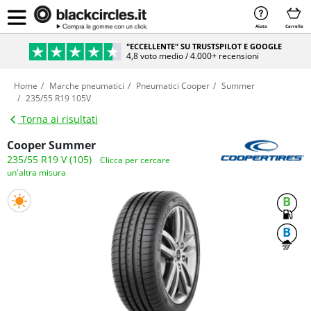
Aiuto
Carrello
"ECCELLENTE" SU TRUSTSPILOT E GOOGLE
4,8 voto medio / 4.000+ recensioni
Home
Marche pneumatici
Pneumatici Cooper
Summer
235/55 R19 105V
Torna ai risultati
Cooper Summer
235/55 R19 V (105)
Clicca per cercare
un'altra misura
B
B