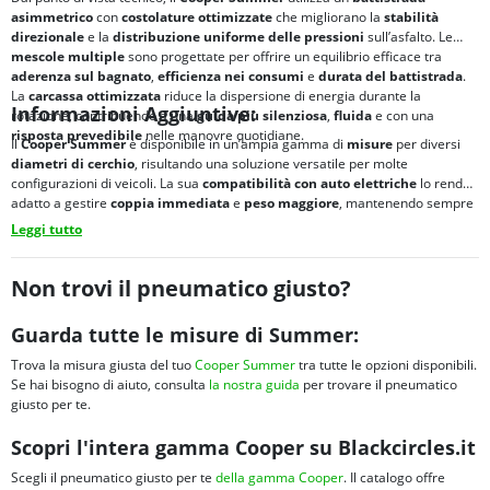
asimmetrico
con
costolature ottimizzate
che migliorano la
stabilità
direzionale
e la
distribuzione uniforme delle pressioni
sull’asfalto. Le
mescole multiple
sono progettate per offrire un equilibrio efficace tra
aderenza sul bagnato
,
efficienza nei consumi
e
durata del battistrada
.
La
carcassa ottimizzata
riduce la dispersione di energia durante la
Informazioni Aggiuntive:
rotazione, contribuendo a una
guida più silenziosa
,
fluida
e con una
risposta prevedibile
nelle manovre quotidiane.
Il
Cooper Summer
è disponibile in un’ampia gamma di
misure
per diversi
diametri di cerchio
, risultando una soluzione versatile per molte
configurazioni di veicoli. La sua
compatibilità con auto elettriche
lo rende
adatto a gestire
coppia immediata
e
peso maggiore
, mantenendo sempre
comfort
,
controllo
e
stabilità
nella guida quotidiana.
Leggi tutto
Non trovi il pneumatico giusto?
Guarda tutte le misure di Summer:
Trova la misura giusta del tuo
Cooper Summer
tra tutte le opzioni disponibili.
Se hai bisogno di aiuto, consulta
la nostra guida
per trovare il pneumatico
giusto per te.
Scopri l'intera gamma Cooper su Blackcircles.it
Scegli il pneumatico giusto per te
della gamma Cooper
. Il catalogo offre