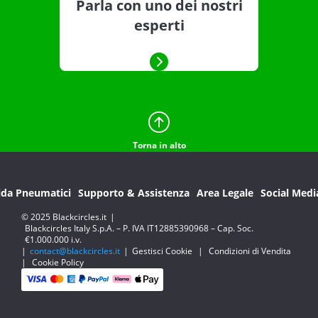
Parla con uno dei nostri
esperti
Torna in alto
ida Pneumatici
Supporto & Assistenza
Area Legale
Social Medi
© 2025 Blackcircles.it
|
Blackcircles Italy S.p.A. – P. IVA IT12885390968 – Cap. Soc.
€1.000.000 i.v.
|
contact@blackcircles.it
|
Gestisci Cookie
|
Condizioni di Vendita
|
Cookie Policy