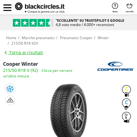
Aiuto
Carrello
"ECCELLENTE" SU TRUSTSPILOT E GOOGLE
4,8 voto medio / 4.000+ recensioni
Home
Marche pneumatici
Pneumatici Cooper
Winter
215/50 R18 92V
Torna ai risultati
Cooper Winter
215/50 R18 V (92)
Clicca per cercare
un'altra misura
C
C
72
B