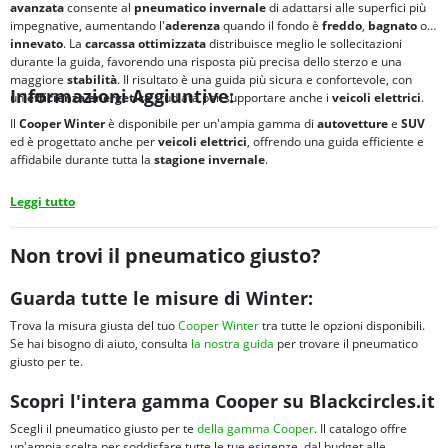
avanzata
consente al
pneumatico invernale
di adattarsi alle superfici più
impegnative, aumentando l'
aderenza
quando il fondo è
freddo
,
bagnato
o
innevato
. La
carcassa ottimizzata
distribuisce meglio le sollecitazioni
durante la guida, favorendo una risposta più precisa dello sterzo e una
maggiore
stabilità
. Il risultato è una guida più sicura e confortevole, con
Informazioni Aggiuntive:
un'
efficienza energetica
studiata per supportare anche i
veicoli elettrici
.
Il
Cooper Winter
è disponibile per un'ampia gamma di
autovetture
e
SUV
ed è progettato anche per
veicoli elettrici
, offrendo una guida efficiente e
affidabile durante tutta la
stagione invernale
.
Leggi tutto
Non trovi il pneumatico giusto?
Guarda tutte le misure di Winter:
Trova la misura giusta del tuo
Cooper Winter
tra tutte le opzioni disponibili.
Se hai bisogno di aiuto, consulta
la nostra guida
per trovare il pneumatico
giusto per te.
Scopri l'intera gamma Cooper su Blackcircles.it
Scegli il pneumatico giusto per te
della gamma Cooper
. Il catalogo offre
un'ampia scelta per soddisfare tutte le tue esigenze, dal budget alle