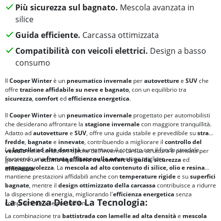
Più sicurezza sul bagnato.
Mescola avanzata in
silice
Guida efficiente.
Carcassa ottimizzata
Compatibilità con veicoli elettrici.
Design a basso
consumo
Il
Cooper Winter
è un
pneumatico invernale
per
autovetture
e
SUV
che
offre
trazione affidabile su neve e bagnato
, con un equilibrio tra
sicurezza
,
comfort
ed
efficienza energetica
.
Il
Cooper Winter
è un
pneumatico invernale
progettato per automobilisti
che desiderano affrontare la
stagione invernale
con maggiore tranquillità.
Adatto ad
autovetture
e
SUV
, offre una guida stabile e prevedibile su
strade
fredde
,
bagnate
e
innevate
, contribuendo a migliorare il
controllo del
Le
lamelle ad alta densità
aumentano il contatto con il fondo stradale,
veicolo
nelle condizioni tipiche dell'inverno. La sua struttura è pensata per
favorendo una
frenata efficace sulla neve
e una migliore
garantire un
ottimo equilibrio tra
comfort di guida
,
sicurezza
ed
maneggevolezza
. La
mescola ad alto contenuto di silice, olio e resina
efficienza
.
mantiene prestazioni affidabili anche con
temperature rigide
e su
superfici
bagnate
, mentre il
design ottimizzato della carcassa
contribuisce a ridurre
la dispersione di energia, migliorando l'
efficienza energetica
senza
La Scienza Dietro La Tecnologia:
compromettere le prestazioni.
La combinazione tra
battistrada con lamelle ad alta densità
e
mescola