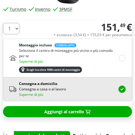
Turismo
Inverno
3PMSF
151,
€
49
Quantità
+ ecotassa: (
3,
54
€
) =
155,
03
€
per pneumatico
Montaggio incluso
CONSIGLIATO
Seleziona il centro di montaggio più vicino o più comodo
per te
Saperne di più
Scegli tra oltre 1000 centri di montaggio
Consegna a domicilio
Consegna a casa o al lavoro
Saperne di più
Aggiungi al carrello