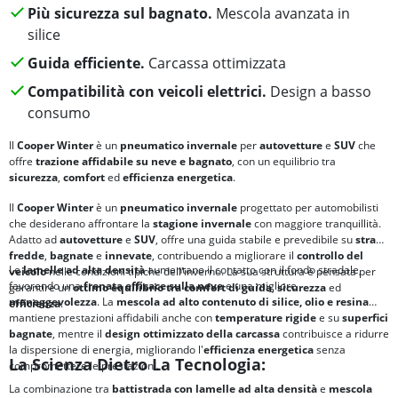
Più sicurezza sul bagnato.
Mescola avanzata in
silice
Guida efficiente.
Carcassa ottimizzata
Compatibilità con veicoli elettrici.
Design a basso
consumo
Il
Cooper Winter
è un
pneumatico invernale
per
autovetture
e
SUV
che
offre
trazione affidabile su neve e bagnato
, con un equilibrio tra
sicurezza
,
comfort
ed
efficienza energetica
.
Il
Cooper Winter
è un
pneumatico invernale
progettato per automobilisti
che desiderano affrontare la
stagione invernale
con maggiore tranquillità.
Adatto ad
autovetture
e
SUV
, offre una guida stabile e prevedibile su
strade
fredde
,
bagnate
e
innevate
, contribuendo a migliorare il
controllo del
Le
lamelle ad alta densità
aumentano il contatto con il fondo stradale,
veicolo
nelle condizioni tipiche dell'inverno. La sua struttura è pensata per
favorendo una
frenata efficace sulla neve
e una migliore
garantire un
ottimo equilibrio tra
comfort di guida
,
sicurezza
ed
maneggevolezza
. La
mescola ad alto contenuto di silice, olio e resina
efficienza
.
mantiene prestazioni affidabili anche con
temperature rigide
e su
superfici
bagnate
, mentre il
design ottimizzato della carcassa
contribuisce a ridurre
la dispersione di energia, migliorando l'
efficienza energetica
senza
La Scienza Dietro La Tecnologia:
compromettere le prestazioni.
La combinazione tra
battistrada con lamelle ad alta densità
e
mescola