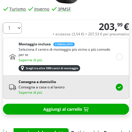
Turismo
Inverno
3PMSF
203,
€
99
Quantità
+ ecotassa: (
3,
54
€
) =
207,
53
€
per pneumatico
Montaggio incluso
CONSIGLIATO
Seleziona il centro di montaggio più vicino o più comodo
per te
Saperne di più
Scegli tra oltre 1000 centri di montaggio
Consegna a domicilio
Consegna a casa o al lavoro
Saperne di più
Aggiungi al carrello