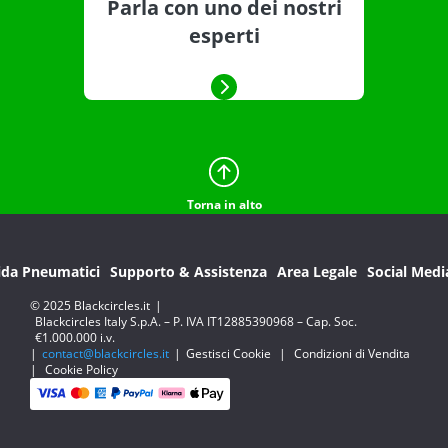
Parla con uno dei nostri
esperti
Torna in alto
ida Pneumatici
Supporto & Assistenza
Area Legale
Social Medi
© 2025 Blackcircles.it
|
Blackcircles Italy S.p.A. – P. IVA IT12885390968 – Cap. Soc.
€1.000.000 i.v.
|
contact@blackcircles.it
|
Gestisci Cookie
|
Condizioni di Vendita
|
Cookie Policy