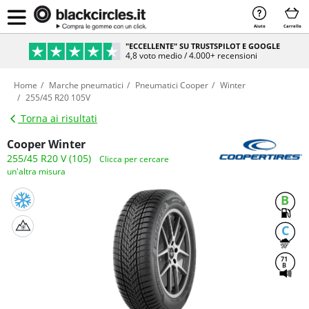
Aiuto
Carrello
"ECCELLENTE" SU TRUSTSPILOT E GOOGLE
4,8 voto medio / 4.000+ recensioni
Home
Marche pneumatici
Pneumatici Cooper
Winter
255/45 R20 105V
Torna ai risultati
Cooper Winter
255/45 R20 V (105)
Clicca per cercare
un'altra misura
B
C
71
B