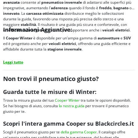
avanzata
consente al
pneumatico invernale
di adattarsi alle superfici più
impegnative, aumentando l'
aderenza
quando il fondo è
freddo
,
bagnato
o
innevato
. La
carcassa ottimizzata
distribuisce meglio le sollecitazioni
durante la guida, favorendo una risposta più precisa dello sterzo e una
maggiore
stabilità
. Il risultato è una guida più sicura e confortevole, con
Informazioni Aggiuntive:
un'
efficienza energetica
studiata per supportare anche i
veicoli elettrici
.
Il
Cooper Winter
è disponibile per un'ampia gamma di
autovetture
e
SUV
ed è progettato anche per
veicoli elettrici
, offrendo una guida efficiente e
affidabile durante tutta la
stagione invernale
.
Leggi tutto
Non trovi il pneumatico giusto?
Guarda tutte le misure di Winter:
Trova la misura giusta del tuo
Cooper Winter
tra tutte le opzioni disponibili.
Se hai bisogno di aiuto, consulta
la nostra guida
per trovare il pneumatico
giusto per te.
Scopri l'intera gamma Cooper su Blackcircles.it
Scegli il pneumatico giusto per te
della gamma Cooper
. Il catalogo offre
un'ampia scelta per soddisfare tutte le tue esigenze, dal budget alle