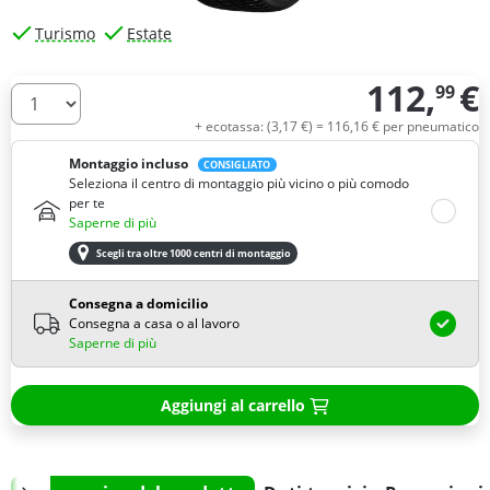
Turismo
Estate
112,
€
99
Quantità
+ ecotassa: (
3,
17
€
) =
116,
16
€
per pneumatico
Montaggio incluso
CONSIGLIATO
Seleziona il centro di montaggio più vicino o più comodo
per te
Saperne di più
Scegli tra oltre 1000 centri di montaggio
Consegna a domicilio
Consegna a casa o al lavoro
Saperne di più
Aggiungi al carrello