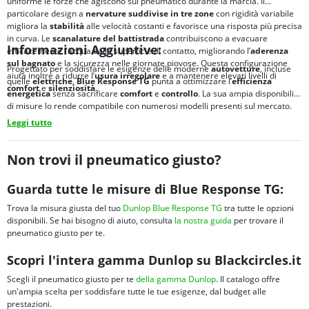
uniforme le forze che agiscono sul pneumatico durante la marcia. Il
particolare design a
nervature suddivise in tre zone
con rigidità variabile
migliora la
stabilità
alle velocità costanti e favorisce una risposta più precisa
in curva. Le
scanalature del battistrada
contribuiscono a evacuare
Informazioni Aggiuntive:
efficacemente l’acqua dalla superficie di contatto, migliorando l’
aderenza
sul bagnato
e la sicurezza nelle giornate piovose. Questa configurazione
Progettato per soddisfare le esigenze delle moderne
autovetture
, incluse
aiuta inoltre a ridurre l’
usura irregolare
e a mantenere elevati livelli di
quelle
elettriche
,
Blue Response TG
punta a ottimizzare l’
efficienza
comfort
e
silenziosità
.
energetica
senza sacrificare
comfort
e
controllo
. La sua ampia disponibilità
di misure lo rende compatibile con numerosi modelli presenti sul mercato.
Leggi tutto
Non trovi il pneumatico giusto?
Guarda tutte le misure di Blue Response TG:
Trova la misura giusta del tuo
Dunlop Blue Response TG
tra tutte le opzioni
disponibili. Se hai bisogno di aiuto, consulta
la nostra guida
per trovare il
pneumatico giusto per te.
Scopri l'intera gamma Dunlop su Blackcircles.it
Scegli il pneumatico giusto per te
della gamma Dunlop
. Il catalogo offre
un'ampia scelta per soddisfare tutte le tue esigenze, dal budget alle
prestazioni.