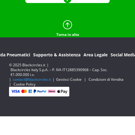
Torna in alto
ida Pneumatici
Supporto & Assistenza
Area Legale
Social Medi
© 2025 Blackcircles.it
|
Blackcircles Italy S.p.A. – P. IVA IT12885390968 – Cap. Soc.
€1.000.000 i.v.
|
contact@blackcircles.it
|
Gestisci Cookie
|
Condizioni di Vendita
|
Cookie Policy