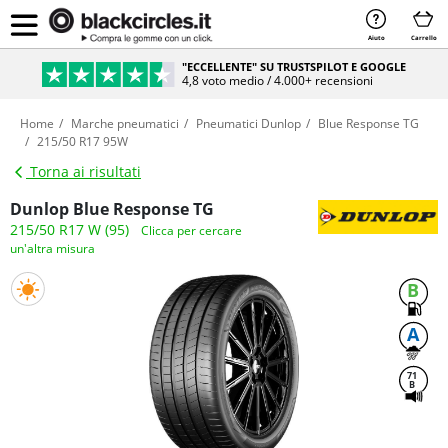
Aiuto
Carrello
"ECCELLENTE" SU TRUSTSPILOT E GOOGLE
4,8 voto medio / 4.000+ recensioni
Home
Marche pneumatici
Pneumatici Dunlop
Blue Response TG
215/50 R17 95W
Torna ai risultati
Dunlop Blue Response TG
215/50 R17 W (95)
Clicca per cercare
un'altra misura
B
A
71
B