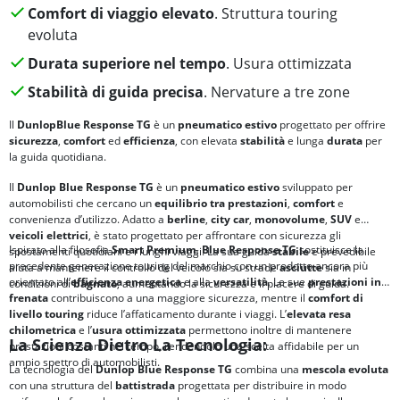
Comfort di viaggio elevato
. Struttura touring
evoluta
Durata superiore nel tempo
. Usura ottimizzata
Stabilità di guida precisa
. Nervature a tre zone
Il
Dunlop
Blue Response TG
è un
pneumatico estivo
progettato per offrire
sicurezza
,
comfort
ed
efficienza
, con elevata
stabilità
e lunga
durata
per
la guida quotidiana.
Il
Dunlop Blue Response TG
è un
pneumatico estivo
sviluppato per
automobilisti che cercano un
equilibrio tra
prestazioni
,
comfort
e
convenienza d’utilizzo. Adatto a
berline
,
city car
,
monovolume
,
SUV
e
veicoli elettrici
, è stato progettato per affrontare con sicurezza gli
Ispirato alla filosofia
Smart Premium
,
Blue Response TG
sostituisce la
spostamenti quotidiani e i lunghi viaggi. La sua guida
stabile
e prevedibile
precedente generazione touring del marchio con un prodotto ancora più
aiuta a mantenere il controllo del veicolo sia su strade
asciutte
sia in
orientato all’
efficienza energetica
e alla
versatilità
. Le sue
prestazioni in
condizioni di
bagnato
, aumentando la sicurezza e il piacere di guida.
frenata
contribuiscono a una maggiore sicurezza, mentre il
comfort di
livello touring
riduce l’affaticamento durante i viaggi. L’
elevata
resa
chilometrica
e l’
usura ottimizzata
permettono inoltre di mantenere
La Scienza Dietro La Tecnologia:
prestazioni costanti nel tempo, rendendolo una scelta affidabile per un
ampio spettro di automobilisti.
La tecnologia del
Dunlop Blue Response TG
combina una
mescola evoluta
con una struttura del
battistrada
progettata per distribuire in modo