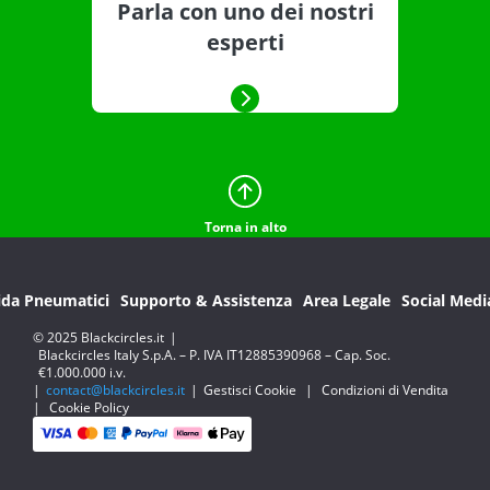
Parla con uno dei nostri
esperti
Torna in alto
ida Pneumatici
Supporto & Assistenza
Area Legale
Social Medi
© 2025 Blackcircles.it
|
Blackcircles Italy S.p.A. – P. IVA IT12885390968 – Cap. Soc.
€1.000.000 i.v.
|
contact@blackcircles.it
|
Gestisci Cookie
|
Condizioni di Vendita
|
Cookie Policy