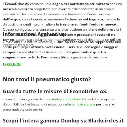
L’
EconoDrive AS
combina un
disegno del battistrada ottimizzato
con una
mescola avanzata
progettata per lavorare efficacemente in un ampio
intervallo di temperature. Le scanalature favoriscono l’
evacuazione
dell’acqua
, contribuendo a mantenere l’
aderenza sul bagnato
, mentre la
disposizione degli intagli migliora la
trazione su fondi freddi e innevati
.
Questa configurazione consente una distribuzione uniforme delle pressioni
Informazioni Aggiuntive:
sul battistrada, favorendo un’
usura regolare
e
prestazioni costanti nel
tempo
, aspetti particolarmente importanti per veicoli destinati a un utilizzo
Grazie alla sua natura versatile, il
Dunlop EconoDrive AS
rappresenta una
intenso e frequente.
scelta pratica per
attività professionali
,
servizi di consegna
e
viaggi in
camper
. La possibilità di utilizzare un unico
pneumatico quattro
stagioni
durante tutto
l’anno
semplifica la gestione del veicolo e
garantisce
affidabilità
in una vasta gamma di condizioni climatiche.
Leggi tutto
Non trovi il pneumatico giusto?
Guarda tutte le misure di EconoDrive AS:
Trova la misura giusta del tuo
Dunlop EconoDrive AS
tra tutte le opzioni
disponibili. Se hai bisogno di aiuto, consulta
la nostra guida
per trovare il
pneumatico giusto per te.
Scopri l'intera gamma Dunlop su Blackcircles.it