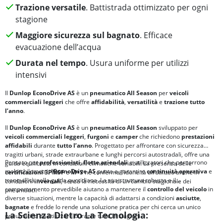
Trazione versatile
. Battistrada ottimizzato per ogni
stagione
Maggiore sicurezza sul bagnato
. Efficace
evacuazione dell’acqua
Durata nel tempo
. Usura uniforme per utilizzi
intensivi
Il
Dunlop
EconoDrive AS
è un
pneumatico All Season
per
veicoli
commerciali leggeri
che offre
affidabilità
,
versatilità
e
trazione tutto
l’anno
.
Il
Dunlop EconoDrive AS
è un
pneumatico All Season
sviluppato per
veicoli commerciali leggeri
,
furgoni
e
camper
che richiedono
prestazioni
affidabili
durante
tutto l’anno
. Progettato per affrontare con sicurezza
tragitti urbani, strade extraurbane e lunghi percorsi autostradali, offre una
Pensato per
professionisti
,
flotte aziendali
e utilizzatori che percorrono
guida equilibrata in condizioni climatiche variabili. La presenza delle
molti chilometri, l’
EconoDrive AS
punta a garantire
continuità operativa
e
certificazioni
3PMSF
e
M+S
ne conferma l’idoneità all’utilizzo anche in
tranquillità nella guida quotidiana. La sua struttura robusta e il
condizioni
invernali
, senza la necessità di un cambio stagionale dei
comportamento prevedibile aiutano a mantenere il
controllo del veicolo
in
pneumatici.
diverse situazioni, mentre la capacità di adattarsi a condizioni
asciutte
,
bagnate
e fredde lo rende una soluzione pratica per chi cerca un unico
La Scienza Dietro La Tecnologia:
pneumatico da utilizzare durante tutte le stagioni.