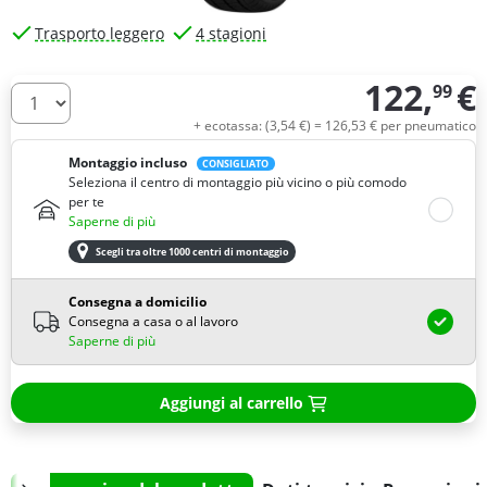
Trasporto leggero
4 stagioni
122,
€
99
Quantità
+ ecotassa: (
3,
54
€
) =
126,
53
€
per pneumatico
Montaggio incluso
CONSIGLIATO
Seleziona il centro di montaggio più vicino o più comodo
per te
Saperne di più
Scegli tra oltre 1000 centri di montaggio
Consegna a domicilio
Consegna a casa o al lavoro
Saperne di più
Aggiungi al carrello