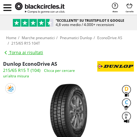
Aiuto
Carrello
"ECCELLENTE" SU TRUSTSPILOT E GOOGLE
4,8 voto medio / 4.000+ recensioni
Home
Marche pneumatici
Pneumatici Dunlop
EconoDrive AS
215/65 R15 104T
Torna ai risultati
Dunlop EconoDrive AS
215/65 R15 T (104)
Clicca per cercare
un'altra misura
D
C
74
B